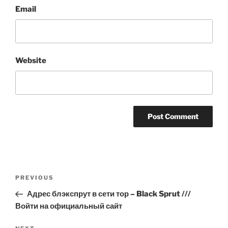
Email
Website
Post
Previous
PREVIOUS
navigation
Post
Адрес блэкспрут в сети тор – Black Sprut ///
Войти на официальный сайт