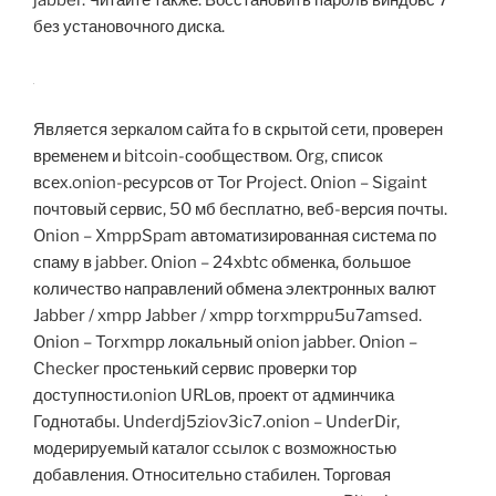
jabber. Читайте также: Восстановить пароль виндовс 7
без установочного диска.
Является зеркалом сайта fo в скрытой сети, проверен
временем и bitcoin-сообществом. Org, список
всех.onion-ресурсов от Tor Project. Onion – Sigaint
почтовый сервис, 50 мб бесплатно, веб-версия почты.
Onion – XmppSpam автоматизированная система по
спаму в jabber. Onion – 24xbtc обменка, большое
количество направлений обмена электронных валют
Jabber / xmpp Jabber / xmpp torxmppu5u7amsed.
Onion – Torxmpp локальный onion jabber. Onion –
Checker простенький сервис проверки тор
доступности.onion URLов, проект от админчика
Годнотабы. Underdj5ziov3ic7.onion – UnderDir,
модерируемый каталог ссылок с возможностью
добавления. Относительно стабилен. Торговая