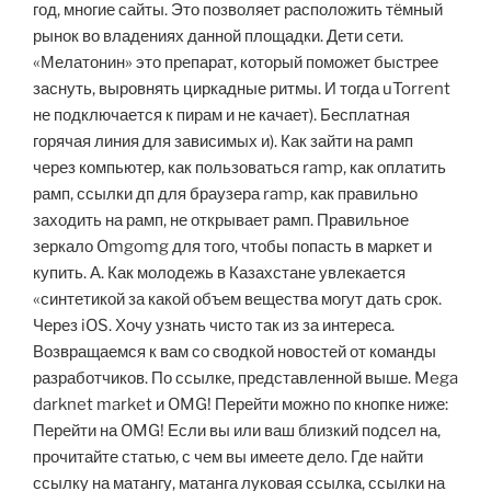
год, многие сайты. Это позволяет расположить тёмный
рынок во владениях данной площадки. Дети сети.
«Мелатонин» это препарат, который поможет быстрее
заснуть, выровнять циркадные ритмы. И тогда uTorrent
не подключается к пирам и не качает). Бесплатная
горячая линия для зависимых и). Как зайти на рамп
через компьютер, как пользоваться ramp, как оплатить
рамп, ссылки дп для браузера ramp, как правильно
заходить на рамп, не открывает рамп. Правильное
зеркало Omgomg для того, чтобы попасть в маркет и
купить. А. Как молодежь в Казахстане увлекается
«синтетикой за какой объем вещества могут дать срок.
Через iOS. Хочу узнать чисто так из за интереса.
Возвращаемся к вам со сводкой новостей от команды
разработчиков. По ссылке, представленной выше. Mega
darknet market и OMG! Перейти можно по кнопке ниже:
Перейти на OMG! Если вы или ваш близкий подсел на,
прочитайте статью, с чем вы имеете дело. Где найти
ссылку на матангу, матанга луковая ссылка, ссылки на