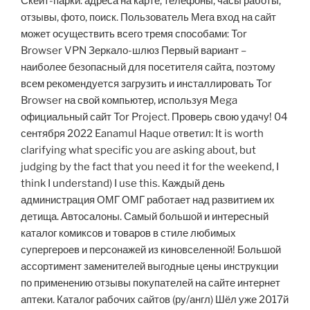
Скейт-парки: адреса на карте, телефоны, часы работы,
отзывы, фото, поиск. Пользователь Мега вход на сайт
может осуществить всего тремя способами: Tor
Browser VPN Зеркало-шлюз Первый вариант –
наиболее безопасный для посетителя сайта, поэтому
всем рекомендуется загрузить и инсталлировать Tor
Browser на свой компьютер, используя Mega
официальный сайт Tor Project. Проверь свою удачу! 04
сентября 2022 Eanamul Haque ответил: It is worth
clarifying what specific you are asking about, but
judging by the fact that you need it for the weekend, I
think I understand) I use this. Каждый день
администрация ОМГ ОМГ работает над развитием их
детища. Автосалоны. Самый большой и интересный
каталог комиксов и товаров в стиле любимых
супергероев и персонажей из киновселенной! Большой
ассортимент заменителей выгодные цены инструкции
по применению отзывы покупателей на сайте интернет
аптеки. Каталог рабочих сайтов (ру/англ) Шёл уже 2017й