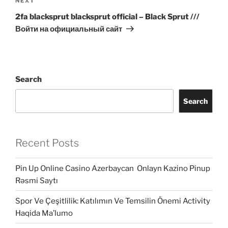
Next
NEXT
Post
2fa blacksprut blacksprut official – Black Sprut ///
Войти на официальный сайт
Search
Search
Recent Posts
Pin Up Online Casino Azerbaycan ️ Onlayn Kazino Pinup
Rəsmi Saytı
Spor Ve Çeşitlilik: Katılımın Ve Temsilin Önemi Activity
Haqida Ma’lumo