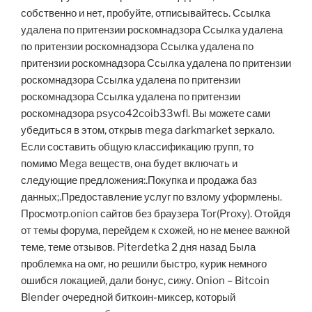
собственно и нет, пробуйте, отписывайтесь. Ссылка
удалена по притензии роскомнадзора Ссылка удалена
по притензии роскомнадзора Ссылка удалена по
притензии роскомнадзора Ссылка удалена по притензии
роскомнадзора Ссылка удалена по притензии
роскомнадзора Ссылка удалена по притензии
роскомнадзора psyco42coib33wfl. Вы можете сами
убедиться в этом, открыв mega darkmarket зеркало.
Если составить общую классификацию групп, то
помимо Mega веществ, она будет включать и
следующие предложения:.Покупка и продажа баз
данных;.Предоставление услуг по взлому уформлены.
Просмотр.onion сайтов без браузера Tor(Proxy). Отойдя
от темы форума, перейдем к схожей, но не менее важной
теме, теме отзывов. Piterdetka 2 дня назад Была
проблемка на омг, но решили быстро, курик немного
ошибся локацией, дали бонус, сижу. Onion – Bitcoin
Blender очередной биткоин-миксер, который