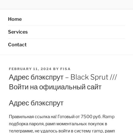
Skip
AXATA PTE.LTD
YOUR BEST PARTNER OF BUSINESS
to
content
Home
Services
Contact
POSTED
FEBRUARY 11, 2024
BY
FISA
ON
Адрес блэкспрут – Black Sprut ///
Войти на официальный сайт
Адрес блэкспрут
Правильная ссылка на! Готовый от 7500 руб. Ramp
подборка пароля, рамп моментальных покупок в
телеграмме, не удалось войти в систему ramp, рамп