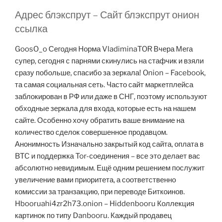
Адрес блэкспрут – Сайт блэкспрут онион
ссылка
GoosO_o Сегодня Норма VladiminaTOR Вчера Мега
супер, сегодня с парнями скинулись на стафчик и взяли
сразу побольше, спасибо за зеркала! Onion – Facebook,
та самая социальная сеть. Часто сайт маркетплейса
заблокирован в РФ или даже в СНГ, поэтому используют
обходные зеркала для входа, которые есть на нашем
сайте. Особенно хочу обратить ваше внимание на
количество сделок совершенное продавцом.
Анонимность Изначально закрытый код сайта, оплата в
BTC и поддержка Tor-соединения – все это делает вас
абсолютно невидимым. Ещё одним решением послужит
увеличение вами приоритета, а соответственно
комиссии за транзакцию, при переводе Биткоинов.
Hbooruahi4zr2h73.onion – Hiddenbooru Коллекция
картинок по типу Danbooru. Каждый продавец