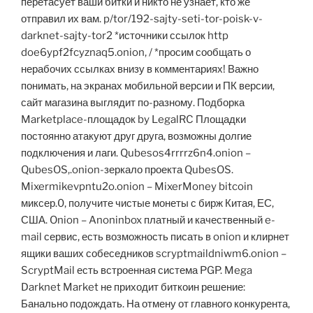
перетасует ваши битки и никто не узнает, кто же
отправил их вам. p/tor/192-sajty-seti-tor-poisk-v-
darknet-sajty-tor2 *источники ссылок http
doe6ypf2fcyznaq5.onion, / *просим сообщать о
нерабочих ссылках внизу в комментариях! Важно
понимать, на экранах мобильной версии и ПК версии,
сайт магазина выглядит по-разному. Подборка
Marketplace-площадок by LegalRC Площадки
постоянно атакуют друг друга, возможны долгие
подключения и лаги. Qubesos4rrrrz6n4.onion –
QubesOS,.onion-зеркало проекта QubesOS.
Mixermikevpntu2o.onion – MixerMoney bitcoin
миксер.0, получите чистые монеты с бирж Китая, ЕС,
США. Onion – Anoninbox платный и качественный e-
mail сервис, есть возможность писать в onion и клирнет
ящики ваших собеседников scryptmaildniwm6.onion –
ScryptMail есть встроенная система PGP. Mega
Darknet Market не приходит биткоин решение:
Банально подождать. На отмену от главного конкурента,