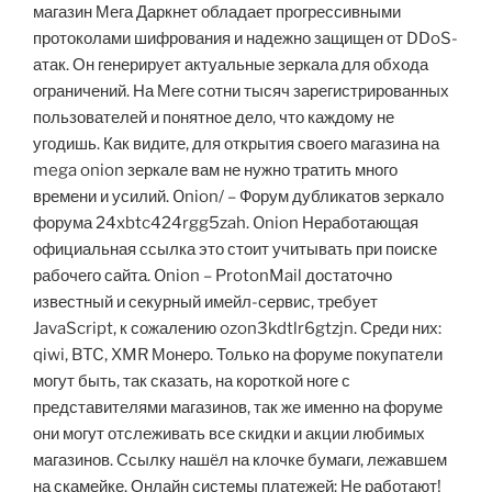
магазин Мега Даркнет обладает прогрессивными
протоколами шифрования и надежно защищен от DDoS-
атак. Он генерирует актуальные зеркала для обхода
ограничений. На Меге сотни тысяч зарегистрированных
пользователей и понятное дело, что каждому не
угодишь. Как видите, для открытия своего магазина на
mega onion зеркале вам не нужно тратить много
времени и усилий. Onion/ – Форум дубликатов зеркало
форума 24xbtc424rgg5zah. Onion Неработающая
официальная ссылка это стоит учитывать при поиске
рабочего сайта. Onion – ProtonMail достаточно
известный и секурный имейл-сервис, требует
JavaScript, к сожалению ozon3kdtlr6gtzjn. Среди них:
qiwi, BTC, XMR Монеро. Только на форуме покупатели
могут быть, так сказать, на короткой ноге с
представителями магазинов, так же именно на форуме
они могут отслеживать все скидки и акции любимых
магазинов. Ссылку нашёл на клочке бумаги, лежавшем
на скамейке. Онлайн системы платежей: Не работают!