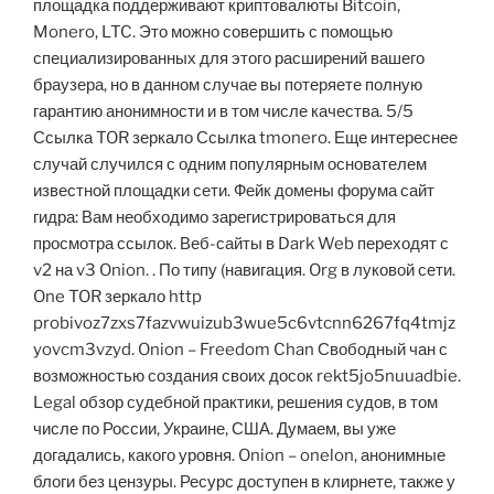
площадка поддерживают криптовалюты Bitcoin,
Monero, LTC. Это можно совершить с помощью
специализированных для этого расширений вашего
браузера, но в данном случае вы потеряете полную
гарантию анонимности и в том числе качества. 5/5
Ссылка TOR зеркало Ссылка tmonero. Еще интереснее
случай случился с одним популярным основателем
известной площадки сети. Фейк домены форума сайт
гидра: Вам необходимо зарегистрироваться для
просмотра ссылок. Веб-сайты в Dark Web переходят с
v2 на v3 Onion. . По типу (навигация. Org в луковой сети.
One TOR зеркало http
probivoz7zxs7fazvwuizub3wue5c6vtcnn6267fq4tmjz
yovcm3vzyd. Onion – Freedom Chan Свободный чан с
возможностью создания своих досок rekt5jo5nuuadbie.
Legal обзор судебной практики, решения судов, в том
числе по России, Украине, США. Думаем, вы уже
догадались, какого уровня. Onion – onelon, анонимные
блоги без цензуры. Ресурс доступен в клирнете, также у