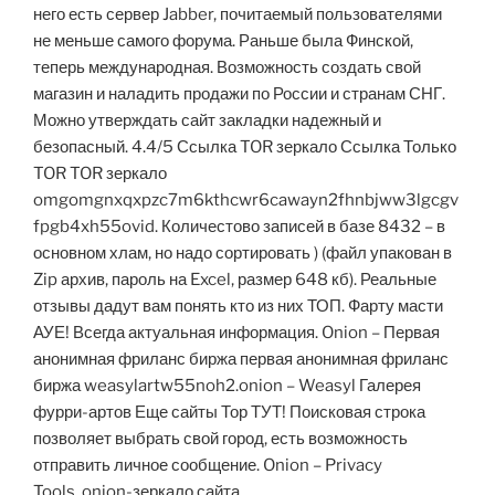
него есть сервер Jabber, почитаемый пользователями
не меньше самого форума. Раньше была Финской,
теперь международная. Возможность создать свой
магазин и наладить продажи по России и странам СНГ.
Можно утверждать сайт закладки надежный и
безопасный. 4.4/5 Ссылка TOR зеркало Ссылка Только
TOR TOR зеркало
omgomgnxqxpzc7m6kthcwr6cawayn2fhnbjww3lgcgv
fpgb4xh55ovid. Количестово записей в базе 8432 – в
основном хлам, но надо сортировать ) (файл упакован в
Zip архив, пароль на Excel, размер 648 кб). Реальные
отзывы дадут вам понять кто из них ТОП. Фарту масти
АУЕ! Всегда актуальная информация. Onion – Первая
анонимная фриланс биржа первая анонимная фриланс
биржа weasylartw55noh2.onion – Weasyl Галерея
фурри-артов Еще сайты Тор ТУТ! Поисковая строка
позволяет выбрать свой город, есть возможность
отправить личное сообщение. Onion – Privacy
Tools,.onion-зеркало сайта.