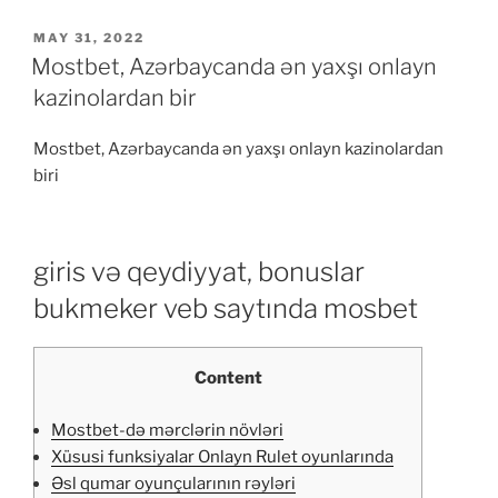
POSTED
MAY 31, 2022
ON
Mostbet, Azərbaycanda ən yaxşı onlayn
kazinolardan bir
Mostbet, Azərbaycanda ən yaxşı onlayn kazinolardan
biri
giris və qeydiyyat, bonuslar
bukmeker veb saytında mosbet
Content
Mostbet-də mərclərin növləri
Xüsusi funksiyalar Onlayn Rulet oyunlarında
Əsl qumar oyunçularının rəyləri