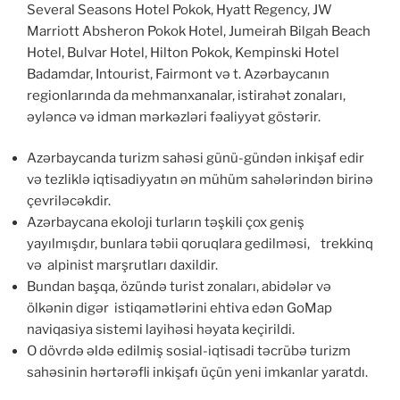
Several Seasons Hotel Pokok, Hyatt Regency, JW
Marriott Absheron Pokok Hotel, Jumeirah Bilgah Beach
Hotel, Bulvar Hotel, Hilton Pokok, Kempinski Hotel
Badamdar, Intourist, Fairmont və t. Azərbaycanın
regionlarında da mehmanxanalar, istirahət zonaları,
əyləncə və idman mərkəzləri fəaliyyət göstərir.
Azərbaycanda turizm sahəsi günü-gündən inkişaf edir
və tezliklə iqtisadiyyatın ən mühüm sahələrindən birinə
çevriləcəkdir.
Azərbaycana ekoloji turların təşkili çox geniş
yayılmışdır, bunlara təbii qoruqlara gedilməsi, trekkinq
və alpinist marşrutları daxildir.
Bundan başqa, özündə turist zonaları, abidələr və
ölkənin digər istiqamətlərini ehtiva edən GoMap
naviqasiya sistemi layihəsi həyata keçirildi.
O dövrdə əldə edilmiş sosial-iqtisadi təcrübə turizm
sahəsinin hərtərəfli inkişafı üçün yeni imkanlar yaratdı.