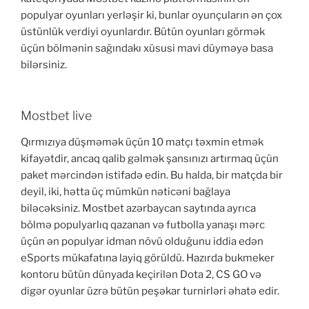
populyar oyunları yerləşir ki, bunlar oyunçuların ən çox
üstünlük verdiyi oyunlardır. Bütün oyunları görmək
üçün bölmənin sağındakı xüsusi mavi düyməyə basa
bilərsiniz.
Mostbet live
Qırmızıya düşməmək üçün 10 matçı təxmin etmək
kifayətdir, ancaq qalib gəlmək şansınızı artırmaq üçün
paket mərcindən istifadə edin. Bu halda, bir matçda bir
deyil, iki, hətta üç mümkün nəticəni bağlaya
biləcəksiniz. Mostbet azərbaycan saytında ayrıca
bölmə populyarlıq qazanan və futbolla yanaşı mərc
üçün ən populyar idman növü olduğunu iddia edən
eSports mükafatına layiq görüldü. Hazırda bukmeker
kontoru bütün dünyada keçirilən Dota 2, CS GO və
digər oyunlar üzrə bütün peşəkar turnirləri əhatə edir.