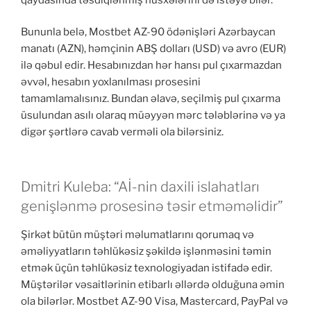
Bununla belə, Mostbet AZ-90 ödənişləri Azərbaycan
manatı (AZN), həmçinin ABŞ dolları (USD) və avro (EUR)
ilə qəbul edir. Hesabınızdan hər hansı pul çıxarmazdan
əvvəl, hesabın yoxlanılması prosesini
tamamlamalısınız. Bundan əlavə, seçilmiş pul çıxarma
üsulundan asılı olaraq müəyyən mərc tələblərinə və ya
digər şərtlərə cavab verməli ola bilərsiniz.
Dmitri Kuleba: “Aİ-nin daxili islahatları
genişlənmə prosesinə təsir etməməlidir”
Şirkət bütün müştəri məlumatlarını qorumaq və
əməliyyatların təhlükəsiz şəkildə işlənməsini təmin
etmək üçün təhlükəsiz texnologiyadan istifadə edir.
Müştərilər vəsaitlərinin etibarlı əllərdə olduğuna əmin
ola bilərlər. Mostbet AZ-90 Visa, Mastercard, PayPal və