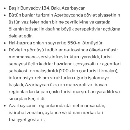
Bəşir Bunyadov 134, Bakı, Azərbaycan
Bütün bunlar turizmin Azərbaycanda dövlət siyasətinin
üstün vəzifələrindən birinə çevrildiyinə və qarşıda
ölkənin iqtisadi inkişafına böyük perspektivlər açdığına
dəlalət edir.
Hal-hazırda onların sayı artıq 550-ni ötmüşdür.
Dövlətin gördüyü tədbirlər nəticəsində ölkədə müasir
mehmanxana-servis infrastrukturu yaradıldı, turist
sənayesi üçün kadrlar hazırlandı, çoxşaxəli tur agentləri
şəbəkəsi formalaşdırıldı (200-dən çox turist firmaları),
informasiya-reklam strukturları uğurla işələməyə
başladı, Azərbaycan üzrə ən mənzərəli və firavan
regionlardan keçən çoxlu turist marşrutları yaradıldı və
sınaqdan keçirildi.
Azərbaycanın regionlarında da mehmanxanalar,
istirahət zonaları, əyləncə və idman mərkəzləri
fəaliyyət göstərir.