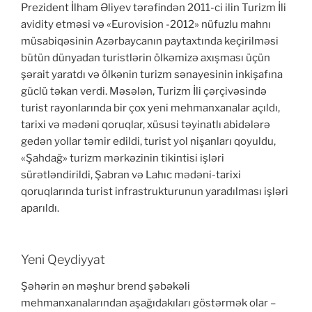
Prezident İlham Əliyev tərəfindən 2011-ci ilin Turizm İli
avidity etməsi və «Eurovision -2012» nüfuzlu mahnı
müsabiqəsinin Azərbaycanın paytaxtında keçirilməsi
bütün dünyadan turistlərin ölkəmizə axışması üçün
şərait yaratdı və ölkənin turizm sənayesinin inkişafına
güclü təkan verdi. Məsələn, Turizm İli çərçivəsində
turist rayonlarında bir çox yeni mehmanxanalar açıldı,
tarixi və mədəni qoruqlar, xüsusi təyinatlı abidələrə
gedən yollar təmir edildi, turist yol nişanları qoyuldu,
«Şahdağ» turizm mərkəzinin tikintisi işləri
sürətləndirildi, Şabran və Lahıc mədəni-tarixi
qoruqlarında turist infrastrukturunun yaradılması işləri
aparıldı.
Yeni Qeydiyyat
Şəhərin ən məşhur brend şəbəkəli
mehmanxanalarından aşağıdakıları göstərmək olar –