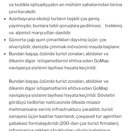
və tezliklə iqtisadiyyatın ən mühüm sahələrindən birinə
çevriləcəkdir.
Azərbaycana ekoloji turların təşkili çox geniş
yayılmışdır, bunlara təbii qoruqlara gedilməsi, trekkinq
və alpinist marşrutları daxildir.
Günorta çağı qum çimərlikləri dayvinq üçün çox
əlverişlidir, dənizdə çimmək mövsümü mayda başlanır.
Bundan başqa, özündə turist zonaları, abidələr və
ölkənin digər istiqamətlərini ehtiva edən GoMap
naviqasiya sistemi layihəsi həyata keçirildi.
Bundan başqa, özündə turist zonaları, abidələr və
ölkənin digər istiqamətlərini ehtiva edən GoMap
naviqasiya sistemi layihəsi həyata keçirildi. Dövlətin
gördüyü tədbirlər nəticəsində ölkədə müasir
mehmanxana-servis infrastrukturu yaradıldı, turist
sənayesi üçün kadrlar hazırlandı, çoxşaxəli tur agentləri
şəbəkəsi formalaşdırıldı (200-dən çox turist firmaları),
informasiya-reklam strukturları uğurla işələməyə