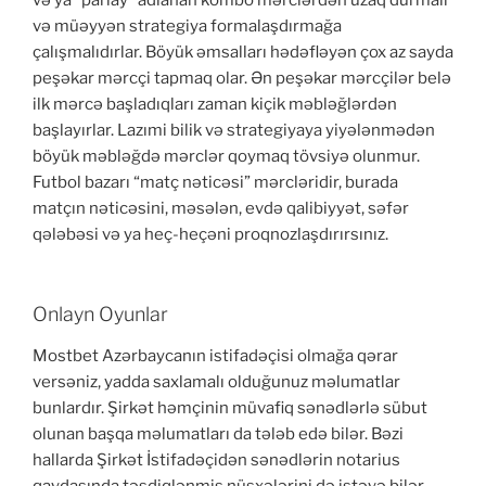
və müəyyən strategiya formalaşdırmağa
çalışmalıdırlar. Böyük əmsalları hədəfləyən çox az sayda
peşəkar mərcçi tapmaq olar. Ən peşəkar mərcçilər belə
ilk mərcə başladıqları zaman kiçik məbləğlərdən
başlayırlar. Lazımi bilik və strategiyaya yiyələnmədən
böyük məbləğdə mərclər qoymaq tövsiyə olunmur.
Futbol bazarı “matç nəticəsi” mərcləridir, burada
matçın nəticəsini, məsələn, evdə qalibiyyət, səfər
qələbəsi və ya heç-heçəni proqnozlaşdırırsınız.
Onlayn Oyunlar
Mostbet Azərbaycanın istifadəçisi olmağa qərar
versəniz, yadda saxlamalı olduğunuz məlumatlar
bunlardır. Şirkət həmçinin müvafiq sənədlərlə sübut
olunan başqa məlumatları da tələb edə bilər. Bəzi
hallarda Şirkət İstifadəçidən sənədlərin notarius
qaydasında təsdiqlənmiş nüsxələrini də istəyə bilər.