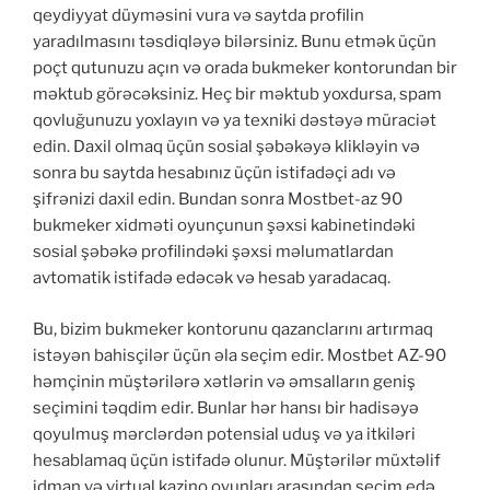
qeydiyyat düyməsini vura və saytda profilin
yaradılmasını təsdiqləyə bilərsiniz. Bunu etmək üçün
poçt qutunuzu açın və orada bukmeker kontorundan bir
məktub görəcəksiniz. Heç bir məktub yoxdursa, spam
qovluğunuzu yoxlayın və ya texniki dəstəyə müraciət
edin. Daxil olmaq üçün sosial şəbəkəyə klikləyin və
sonra bu saytda hesabınız üçün istifadəçi adı və
şifrənizi daxil edin. Bundan sonra Mostbet-az 90
bukmeker xidməti oyunçunun şəxsi kabinetindəki
sosial şəbəkə profilindəki şəxsi məlumatlardan
avtomatik istifadə edəcək və hesab yaradacaq.
Bu, bizim bukmeker kontorunu qazanclarını artırmaq
istəyən bahisçilər üçün əla seçim edir. Mostbet AZ-90
həmçinin müştərilərə xətlərin və əmsalların geniş
seçimini təqdim edir. Bunlar hər hansı bir hadisəyə
qoyulmuş mərclərdən potensial uduş və ya itkiləri
hesablamaq üçün istifadə olunur. Müştərilər müxtəlif
idman və virtual kazino oyunları arasından seçim edə,