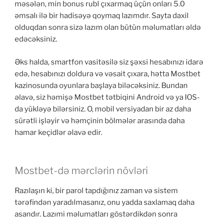
məsələn, min bonus rubl çıxarmaq üçün onları 5.0
əmsalı ilə bir hadisəyə qoymaq lazımdır. Sayta daxil
olduqdan sonra sizə lazım olan bütün məlumatları əldə
edəcəksiniz.
Əks halda, smartfon vasitəsilə siz şəxsi hesabınızı idarə
edə, hesabınızı doldura və vəsait çıxara, hətta Mostbet
kazinosunda oyunlara başlaya biləcəksiniz. Bundan
əlavə, siz həmişə Mostbet tətbiqini Android və ya IOS-
da yükləyə bilərsiniz. O, mobil versiyadan bir az daha
sürətli işləyir və həmçinin bölmələr arasında daha
hamar keçidlər əlavə edir.
Mostbet-də mərclərin növləri
Razılaşın ki, bir parol tapdığınız zaman və sistem
tərəfindən yaradılmasanız, onu yadda saxlamaq daha
asandır. Lazımi məlumatları göstərdikdən sonra