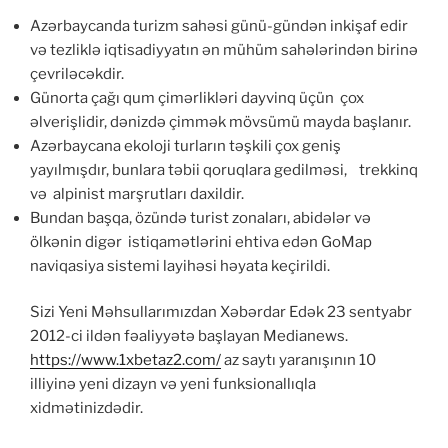
Azərbaycanda turizm sahəsi günü-gündən inkişaf edir
və tezliklə iqtisadiyyatın ən mühüm sahələrindən birinə
çevriləcəkdir.
Günorta çağı qum çimərlikləri dayvinq üçün çox
əlverişlidir, dənizdə çimmək mövsümü mayda başlanır.
Azərbaycana ekoloji turların təşkili çox geniş
yayılmışdır, bunlara təbii qoruqlara gedilməsi, trekkinq
və alpinist marşrutları daxildir.
Bundan başqa, özündə turist zonaları, abidələr və
ölkənin digər istiqamətlərini ehtiva edən GoMap
naviqasiya sistemi layihəsi həyata keçirildi.
Sizi Yeni Məhsullarımızdan Xəbərdar Edək 23 sentyabr
2012-ci ildən fəaliyyətə başlayan Medianews.
https://www.1xbetaz2.com/
az saytı yaranışının 10
illiyinə yeni dizayn və yeni funksionallıqla
xidmətinizdədir.