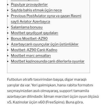
Populyar provayderlər
Saytda bahis etmək üçün necə
Previous PostAviator oyna və qazan Rəsmi
sayti Aviator Azerbayca
Salamlama bonusu
Mostbet qeydiyyat qaydaları
Bonus Mostbet-AZ90
Azərbaycanlı oyunçular üçün üstünlüklər
Mostbet-AZ90 Canlı Kazi̇no
Mostbet mərc əmsalları
Mostbet kazinosunda canlı dilerlərlə oyunlar
Futbolun ətraflı təsvirindən başqa, digər maraqlı
yarışlar da var. Yeri gəlmişkən, hansı rabitə formatını
seçməyinizdən asılı olmayaraq, support tamamilə
azərbaycan dilindədir. İdman mərcləri üçün oyun ölçüsü
x5, Kazinolar üçün x60 (FreeSpins). Buna görə,