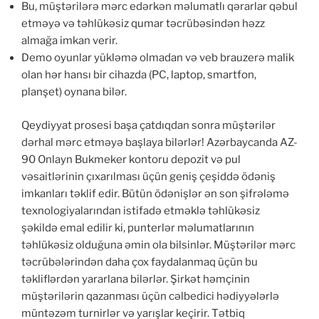
Bu, müştərilərə mərc edərkən məlumatlı qərarlar qəbul
etməyə və təhlükəsiz qumar təcrübəsindən həzz
almağa imkan verir.
Demo oyunlar yükləmə olmadan və veb brauzerə malik
olan hər hansı bir cihazda (PC, laptop, smartfon,
planşet) oynana bilər.
Qeydiyyat prosesi başa çatdıqdan sonra müştərilər
dərhal mərc etməyə başlaya bilərlər! Azərbaycanda AZ-
90 Onlayn Bukmeker kontoru depozit və pul
vəsaitlərinin çıxarılması üçün geniş çeşiddə ödəniş
imkanları təklif edir. Bütün ödənişlər ən son şifrələmə
texnologiyalarından istifadə etməklə təhlükəsiz
şəkildə emal edilir ki, punterlər məlumatlarının
təhlükəsiz olduğuna əmin ola bilsinlər. Müştərilər mərc
təcrübələrindən daha çox faydalanmaq üçün bu
təkliflərdən yararlana bilərlər. Şirkət həmçinin
müştərilərin qazanması üçün cəlbedici hədiyyələrlə
müntəzəm turnirlər və yarışlar keçirir. Tətbiq