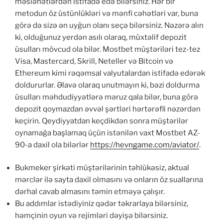
məsləhətlərdən istifadə edə bilərsiniz. Hər bir
metodun öz üstünlükləri və mənfi cəhətləri var, buna
görə də sizə ən uyğun olanı seçə bilərsiniz. Nəzərə alın
ki, olduğunuz yerdən asılı olaraq, müxtəlif depozit
üsulları mövcud ola bilər. Mostbet müştəriləri tez-tez
Visa, Mastercard, Skrill, Neteller və Bitcoin və
Ethereum kimi rəqəmsal valyutalardan istifadə edərək
doldururlar. Əlavə olaraq unutmayın ki, bəzi doldurma
üsulları məhdudiyyətlərə məruz qala bilər, buna görə
depozit qoymazdan əvvəl şərtləri hərtərəfli nəzərdən
keçirin. Qeydiyyatdan keçdikdən sonra müştərilər
oynamağa başlamaq üçün istənilən vaxt Mostbet AZ-
90-a daxil ola bilərlər
https://hevngame.com/aviator/
.
Bukmeker şirkəti müştərilərinin təhlükəsiz, aktual
mərclər ilə sayta daxil olmasını və onların öz suallarına
dərhal cavab almasını təmin etməyə çalışır.
Bu addımlar istədiyiniz qədər təkrarlaya bilərsiniz,
həmçinin oyun və rejimləri dəyişə bilərsiniz.