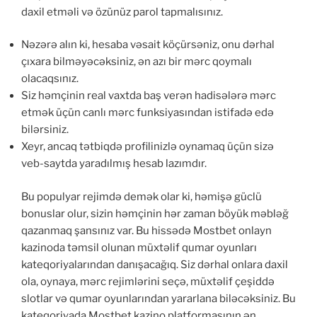
daxil etməli və özünüz parol tapmalısınız.
Nəzərə alın ki, hesaba vəsait köçürsəniz, onu dərhal
çıxara bilməyəcəksiniz, ən azı bir mərc qoymalı
olacaqsınız.
Siz həmçinin real vaxtda baş verən hadisələrə mərc
etmək üçün canlı mərc funksiyasından istifadə edə
bilərsiniz.
Xeyr, ancaq tətbiqdə profilinizlə oynamaq üçün sizə
veb-saytda yaradılmış hesab lazımdır.
Bu populyar rejimdə demək olar ki, həmişə güclü
bonuslar olur, sizin həmçinin hər zaman böyük məbləğ
qazanmaq şansınız var. Bu hissədə Mostbet onlayn
kazinoda təmsil olunan müxtəlif qumar oyunları
kateqoriyalarından danışacağıq. Siz dərhal onlara daxil
ola, oynaya, mərc rejimlərini seçə, müxtəlif çeşiddə
slotlar və qumar oyunlarından yararlana biləcəksiniz. Bu
kateqoriyada Mostbet kazino platformasının ən