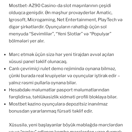
Mostbet-AZ90 Casino-da slot maşınlarının çeşidi
olduqca genişdir. Ən məşhur provayderlər Amatic,
Igrosoft, Microgaming, Net Entertainment, PlayTech və
digər şirkətlərdir. Oyunçuların rahatlığı üçün sol
menyuda “Sevimlilər”, “Yeni Slotlar” və “Populyar”
bölmələri yer alır.
Mərc etmək üçün sizə hər yeni tirajdan əvvəl açılan
xüsusi panel təklif olunacaq.
Canlı çevrimiçi rulet demo rejimində oynana bilməz,
çünki burada real krupiyelər və oyunçular iştirak edir –
yalnız rəsmi pullarla oynana bilər.
Hesabdakı məlumatlar pasport məlumatlarından
fərqlidirsə, təhlükəsizlik xidməti profili bloklaya bilər.
Mostbet kazino oyunçulara depozitsiz inanılmaz
bonusdan yararlanmaq fürsəti təklif edir.
Xüsusilə, yeni başlayanlar böyük məbləğdə mərclərdən
və ya “parlay” adlanan kombo mərclərdən uzaq durmalı