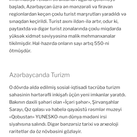
başladı, Azərbaycan üzrə ən mənzərəli və firavan
regionlardan keçən çoxlu turist marşrutları yaradıldı və
sınaqdan keçirildi. Turist axını ildən-ilə artır, odur ki,
paytaxtda və digər turist zonalarında çoxlu miqdarda
yüksək xidmət səviyyəsinə malik mehmanxanalar
tikilmişdir. Hal-hazırda onların sayı artıq 550-ni
ötmüşdür.
Azərbaycanda Turizm
O dövrdə əldə edilmiş sosial-iqtisadi təcrübə turizm
sahəsinin hərtərəfli inkişafı üçün yeni imkanlar yaratdı.
Bakının daxili şəhəri olan «İçəri şəhər», Şirvanşahlar
Sarayı, Qız qalası və habelə qayaüstü rəsmlər muzeyi
«Qobustan» YUNESKO-nun dünya mədəni irsi
siyahısına salındı. Digər bənzərsiz tarixi və arxeoloji
raritetlər də öz növbəsini gözləyir.