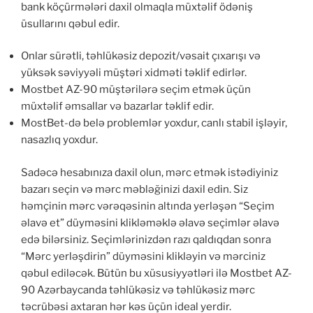
bank köçürmələri daxil olmaqla müxtəlif ödəniş
üsullarını qəbul edir.
Onlar sürətli, təhlükəsiz depozit/vəsait çıxarışı və
yüksək səviyyəli müştəri xidməti təklif edirlər.
Mostbet AZ-90 müştərilərə seçim etmək üçün
müxtəlif əmsallar və bazarlar təklif edir.
MostBet-də belə problemlər yoxdur, canlı stabil işləyir,
nasazlıq yoxdur.
Sadəcə hesabınıza daxil olun, mərc etmək istədiyiniz
bazarı seçin və mərc məbləğinizi daxil edin. Siz
həmçinin mərc vərəqəsinin altında yerləşən “Seçim
əlavə et” düyməsini klikləməklə əlavə seçimlər əlavə
edə bilərsiniz. Seçimlərinizdən razı qaldıqdan sonra
“Mərc yerləşdirin” düyməsini klikləyin və mərciniz
qəbul ediləcək. Bütün bu xüsusiyyətləri ilə Mostbet AZ-
90 Azərbaycanda təhlükəsiz və təhlükəsiz mərc
təcrübəsi axtaran hər kəs üçün ideal yerdir.