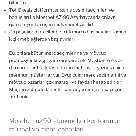
bilərəm.
Təhlükəsiz platforması, geniş çeşidli seçimləri və
bonusları ilə Mostbet AZ-90 Azərbaycanda onlayn
qumar oyunları üçün mükəmməl yerdir!
Ən peşəkar mərcçilər belə ilk mərcə başladıqları zaman
kiçik məbləğlərdən başlayırlar.
Bu, onlara bütün mərc seçimlərinə və mövcud
promosyonlara giriş imkanı verəcək! Mostbet AZ-90-
da öz internet səhifəsində müsbət rəylər yazmış çoxlu
məmnun müştərilər var. Oyunçular mərc seçimlərini və
mövcud bazarları çox maraqlı və faydalı hesab edirlər.
Müştəri xidməti də mehriban və yardımçı olmaq üçün
təriflənir.
Mostbet-az 90 – bukmeker kontorunun
müsbət və mənfi cəhətləri