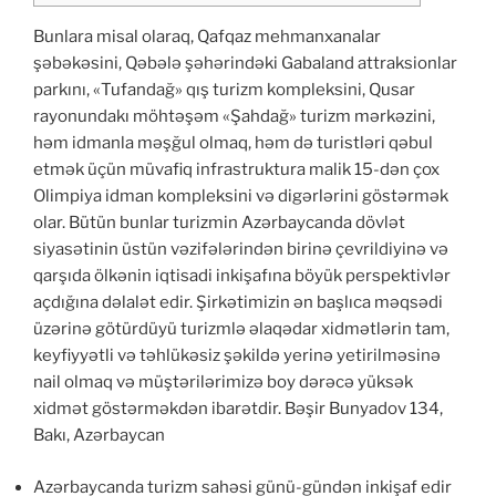
Bunlara misal olaraq, Qafqaz mehmanxanalar
şəbəkəsini, Qəbələ şəhərindəki Gabaland attraksionlar
parkını, «Tufandağ» qış turizm kompleksini, Qusar
rayonundakı möhtəşəm «Şahdağ» turizm mərkəzini,
həm idmanla məşğul olmaq, həm də turistləri qəbul
etmək üçün müvafiq infrastruktura malik 15-dən çox
Olimpiya idman kompleksini və digərlərini göstərmək
olar. Bütün bunlar turizmin Azərbaycanda dövlət
siyasətinin üstün vəzifələrindən birinə çevrildiyinə və
qarşıda ölkənin iqtisadi inkişafına böyük perspektivlər
açdığına dəlalət edir. Şirkətimizin ən başlıca məqsədi
üzərinə götürdüyü turizmlə əlaqədar xidmətlərin tam,
keyfiyyətli və təhlükəsiz şəkildə yerinə yetirilməsinə
nail olmaq və müştərilərimizə boy dərəcə yüksək
xidmət göstərməkdən ibarətdir. Bəşir Bunyadov 134,
Bakı, Azərbaycan
Azərbaycanda turizm sahəsi günü-gündən inkişaf edir