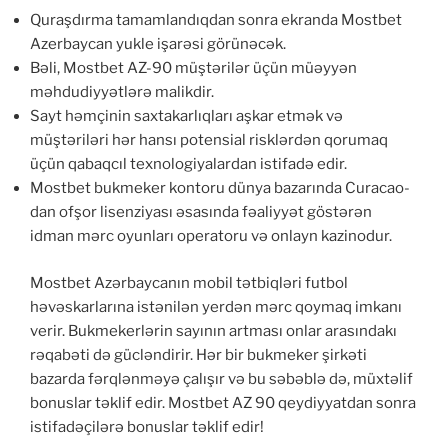
Quraşdırma tamamlandıqdan sonra ekranda Mostbet
Azerbaycan yukle işarəsi görünəcək.
Bəli, Mostbet AZ-90 müştərilər üçün müəyyən
məhdudiyyətlərə malikdir.
Sayt həmçinin saxtakarlıqları aşkar etmək və
müştəriləri hər hansı potensial risklərdən qorumaq
üçün qabaqcıl texnologiyalardan istifadə edir.
Mostbet bukmeker kontoru dünya bazarında Curacao-
dan ofşor lisenziyası əsasında fəaliyyət göstərən
idman mərc oyunları operatoru və onlayn kazinodur.
Mostbet Azərbaycanın mobil tətbiqləri futbol
həvəskarlarına istənilən yerdən mərc qoymaq imkanı
verir. Bukmekerlərin sayının artması onlar arasındakı
rəqabəti də gücləndirir. Hər bir bukmeker şirkəti
bazarda fərqlənməyə çalışır və bu səbəblə də, müxtəlif
bonuslar təklif edir. Mostbet AZ 90 qeydiyyatdan sonra
istifadəçilərə bonuslar təklif edir!