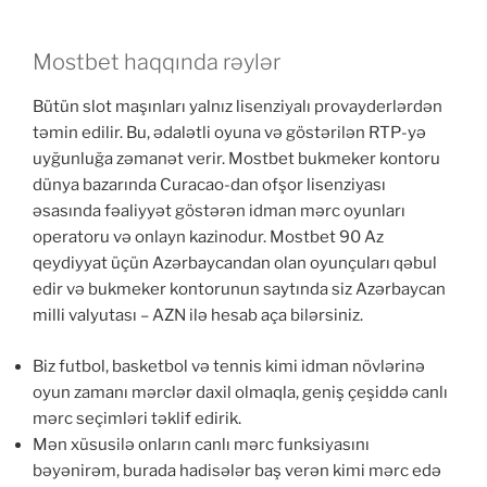
Mostbet haqqında rəylər
Bütün slot maşınları yalnız lisenziyalı provayderlərdən
təmin edilir. Bu, ədalətli oyuna və göstərilən RTP-yə
uyğunluğa zəmanət verir. Mostbet bukmeker kontoru
dünya bazarında Curacao-dan ofşor lisenziyası
əsasında fəaliyyət göstərən idman mərc oyunları
operatoru və onlayn kazinodur. Mostbet 90 Az
qeydiyyat üçün Azərbaycandan olan oyunçuları qəbul
edir və bukmeker kontorunun saytında siz Azərbaycan
milli valyutası – AZN ilə hesab aça bilərsiniz.
Biz futbol, ​​basketbol və tennis kimi idman növlərinə
oyun zamanı mərclər daxil olmaqla, geniş çeşiddə canlı
mərc seçimləri təklif edirik.
Mən xüsusilə onların canlı mərc funksiyasını
bəyənirəm, burada hadisələr baş verən kimi mərc edə