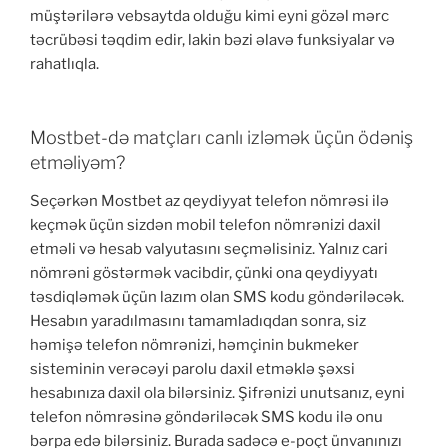
müştərilərə vebsaytda olduğu kimi eyni gözəl mərc
təcrübəsi təqdim edir, lakin bəzi əlavə funksiyalar və
rahatlıqla.
Mostbet-də matçları canlı izləmək üçün ödəniş
etməliyəm?
Seçərkən Mostbet az qeydiyyat telefon nömrəsi ilə
keçmək üçün sizdən mobil telefon nömrənizi daxil
etməli və hesab valyutasını seçməlisiniz. Yalnız cari
nömrəni göstərmək vacibdir, çünki ona qeydiyyatı
təsdiqləmək üçün lazım olan SMS kodu göndəriləcək.
Hesabın yaradılmasını tamamladıqdan sonra, siz
həmişə telefon nömrənizi, həmçinin bukmeker
sisteminin verəcəyi parolu daxil etməklə şəxsi
hesabınıza daxil ola bilərsiniz. Şifrənizi unutsanız, eyni
telefon nömrəsinə göndəriləcək SMS kodu ilə onu
bərpa edə bilərsiniz. Burada sadəcə e-poçt ünvanınızı