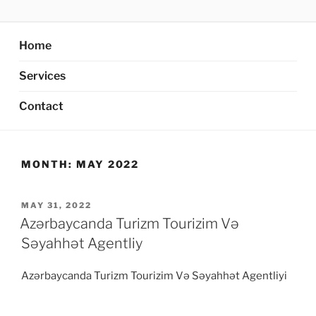
Skip
AXATA PTE.LTD
YOUR BEST PARTNER OF BUSINESS
to
content
Home
Services
Contact
MONTH:
MAY 2022
POSTED
MAY 31, 2022
ON
Azərbaycanda Turizm Tourizim Və
Səyahhət Agentliy
Azərbaycanda Turizm Tourizim Və Səyahhət Agentliyi