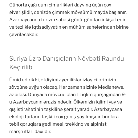
Günorta çağı qum çimərlikləri dayvinq üçün çox
əlverişlidir, dənizdə çimmək mövsümü mayda başlanır.
Azərbaycanda turizm sahəsi günü-gündən inkişaf edir
və tezliklə iqtisadiyyatın ən mühüm sahələrindən birinə
çevriləcəkdir.
Suriya Üzrə Danışıqların Növbəti Raundu
Keçirilib
Ümid edirik ki, etdiyimiz yeniliklər izləyicilərimizin
zövqünə uyğun olacaq. Hər zaman sizinlə Medianews.
az ailəsi. Dünyada mövcud olan 11 iqlim qurşağından 9-
u Azərbaycanın ərazisindədir. Ölkəmizin iqlimi yay və
qış istirahətinin təşkilinə şərait yaradır. Azərbaycana
ekoloji turların təşkili çox geniş yayılmışdır, bunlara
təbii qoruqlara gedilməsi, trekkinq və alpinist
marşrutları daxildir.