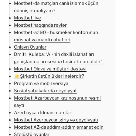
Mostbet-də matçları canlı izləmək üçün
ödəniş etməliyəm?
Mostbet live
Mostbet haqqında rəylər
Mostbet-az 90 – bukmeker kontorunun
müsbət və mənfi cəhətləri
Onlayn Oyunlar
Dmitri Kuleba: “Aİ-nin daxili islahatları
genişlənmə prosesinə təsir etməməlidir”
Mostbet Əlavə və müştəri dəstəyi
Şirkətin üstünlükləri nələrdir?
Proqram və mobil versiya
Sosial şəbəkələrdə qeydiyyat
Mostbet: Azərbaycan kazinosunun rəsmi
saytı
Azerbaycan İdman mərcləri
Mostbet Azerbaycan giriş və qeydiyyatı
Mostbet AZ-da addım-addım əmanət edin
Stolüstü oyunlar