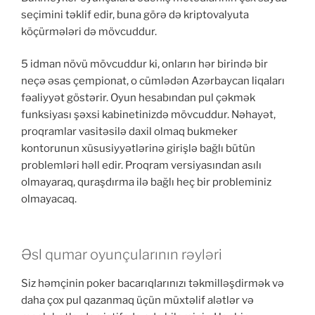
seçimini təklif edir, buna görə də kriptovalyuta
köçürmələri də mövcuddur.
5 idman növü mövcuddur ki, onların hər birində bir
neçə əsas çempionat, o cümlədən Azərbaycan liqaları
fəaliyyət göstərir. Oyun hesabından pul çəkmək
funksiyası şəxsi kabinetinizdə mövcuddur. Nəhayət,
proqramlar vasitəsilə daxil olmaq bukmeker
kontorunun xüsusiyyətlərinə girişlə bağlı bütün
problemləri həll edir. Proqram versiyasından asılı
olmayaraq, quraşdırma ilə bağlı heç bir probleminiz
olmayacaq.
Əsl qumar oyunçularının rəyləri
Siz həmçinin poker bacarıqlarınızı təkmilləşdirmək və
daha çox pul qazanmaq üçün müxtəlif alətlər və