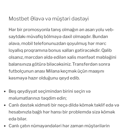
Mostbet Əlavə və müştəri dəstəyi
Hər bir promosyonla tanış olmağın ən asan yolu veb-
saytdakı müvafiq bölməyə daxil olmaqdır. Bundan
əlavə, mobil telefonunuzdan qoyulmuş hər mərc
loyallıq proqramına bonus xalları gətirəcəkdir. Qalib
olsanız, mərcdən əldə edilən xalis mənfəət məbləğini
balansınıza götürə biləcəksiniz. Transferdən sonra
futbolçunun anası Milana keçmək üçün maaşını
kəsməyə hazır olduğunu qeyd edib.
Beş qeydiyyat seçimindən birini seçin və
məlumatlarınızı təqdim edin;
Canlı dəstək xidməti bir neçə dildə kömək təklif edə və
hesabınızla bağlı hər hansı bir problemdə sizə kömək
edə bilər.
Canlı çatın nümayəndələri hər zaman müştərilərin