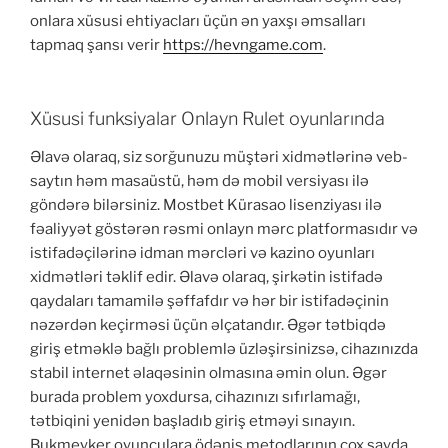
onlara xüsusi ehtiyacları üçün ən yaxşı əmsalları
tapmaq şansı verir
https://hevngame.com
.
Xüsusi funksiyalar Onlayn Rulet oyunlarında
Əlavə olaraq, siz sorğunuzu müştəri xidmətlərinə veb-
saytın həm masaüstü, həm də mobil versiyası ilə
göndərə bilərsiniz. Mostbet Kürasao lisenziyası ilə
fəaliyyət göstərən rəsmi onlayn mərc platformasıdır və
istifadəçilərinə idman mərcləri və kazino oyunları
xidmətləri təklif edir. Əlavə olaraq, şirkətin istifadə
qaydaları tamamilə şəffafdır və hər bir istifadəçinin
nəzərdən keçirməsi üçün əlçatandır. Əgər tətbiqdə
giriş etməklə bağlı problemlə üzləşirsinizsə, cihazınızda
stabil internet əlaqəsinin olmasına əmin olun. Əgər
burada problem yoxdursa, cihazınızı sıfırlamağı,
tətbiqini yenidən başladıb giriş etməyi sınayın.
Bukmeyker oyunçulara ödəniş metodlarının çox sayda