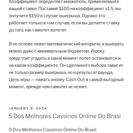
Коэффициент определяет множитель, применяемый к
вашей ставке. Поставив $100 на коэффициент x1.5, вы
получите $150 в случае выигрыша. Однако это
работает только в том случае, если вы делаете ставку
до того, как самолет взлетит.
В ее основе лежит математический алгоритм, а выиграть
можно даже с минимальным бюджетом. Игроку
предстоит угадать в какой момент полет остановится и
на каком коэффициенте. Он сделанного выбора зависит
не только размер выигрыша, но и результат раунда.
Цель игры — нажать кнопку Cash Out в самый выгодный
момент, прежде чем самолет исчезнет.
POSTED
JANUARY 9, 2024
ON
5 Dos Melhores Cassinos Online Do Brasi
5 Dos Melhores Cassinos Online Do Brasil