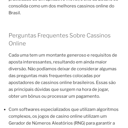
consolida como um dos melhores cassinos online do
Brasil.
Perguntas Frequentes Sobre Cassinos
Online
Cada uma tem um montante generoso e requisitos de
aposta interessantes, resultando em ainda maior
diversão. Não podíamos deixar de considerar algumas
das preguntas mais frequentes colocadas por
apostadores de cassinos online brasileiros. Essas são
as principais dúvidas que surgem na hora de jogar,
obter um bônus ou processar um pagamento.
Com softwares especializados que utilizam algoritmos
complexos, os jogos de casino online utilizam um
Gerador de Números Aleatórios (RNG) para garantir a