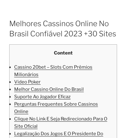
Melhores Cassinos Online No
Brasil Confiável 2023 +30 Sites
Content
Cassino 20bet – Slots Com Prêmios
Milionários
Video Poker
Melhor Cassino Online Do Brasil
Suporte Ao Jogador Eficaz
Perguntas Frequentes Sobre Cassinos
Online
Clique No Link E Seja Redirecionado Para O
Site Oficial
Legalização Dos Jogos E O Presidente Do