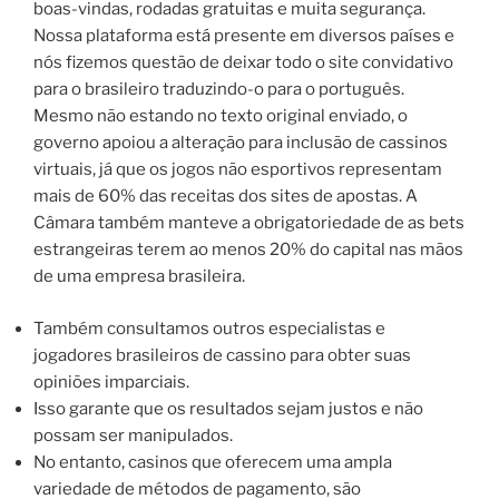
boas-vindas, rodadas gratuitas e muita segurança.
Nossa plataforma está presente em diversos países e
nós fizemos questão de deixar todo o site convidativo
para o brasileiro traduzindo-o para o português.
Mesmo não estando no texto original enviado, o
governo apoiou a alteração para inclusão de cassinos
virtuais, já que os jogos não esportivos representam
mais de 60% das receitas dos sites de apostas. A
Câmara também manteve a obrigatoriedade de as bets
estrangeiras terem ao menos 20% do capital nas mãos
de uma empresa brasileira.
Também consultamos outros especialistas e
jogadores brasileiros de cassino para obter suas
opiniões imparciais.
Isso garante que os resultados sejam justos e não
possam ser manipulados.
No entanto, casinos que oferecem uma ampla
variedade de métodos de pagamento, são