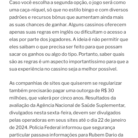
Caso você escolha a segunda opção, o jogo será como
uma caça-níquel, só que no estilo bingo e com diversos
padrões e recursos bônus que aumentam ainda mais
as suas chances de ganhar. Alguns cassinos oferecem
apenas suas regras em inglês ou dificultam o acesso a
elas por parte dos jogadores. A ideia é não permitir que
eles saibam o que precisa ser feito para que possam
sacar os ganhos ou algo do tipo. Portanto, saber quais
são as regras é um aspecto importantíssimo para que a
sua experiência no cassino seja a melhor possível.
As companhias de sites que quiserem se regularizar
também precisarão pagar uma outorga de R$ 30
milhões, que valerá por cinco anos. Resultados da
avaliação da Agência Nacional de Saúde Suplementar,
divulgados nesta sexta-feira, devem ser divulgados
pelas operadoras em seus sites até o dia 22 de janeiro
de 2024. Polícia Federal informou que segurança
particular passava informações para Rubem Dario da