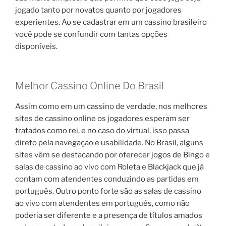
jogado tanto por novatos quanto por jogadores
experientes. Ao se cadastrar em um cassino brasileiro
você pode se confundir com tantas opções
disponíveis.
Melhor Cassino Online Do Brasil
Assim como em um cassino de verdade, nos melhores
sites de cassino online os jogadores esperam ser
tratados como rei, e no caso do virtual, isso passa
direto pela navegação e usabilidade. No Brasil, alguns
sites vêm se destacando por oferecer jogos de Bingo e
salas de cassino ao vivo com Roleta e Blackjack que já
contam com atendentes conduzindo as partidas em
português. Outro ponto forte são as salas de cassino
ao vivo com atendentes em português, como não
poderia ser diferente e a presença de títulos amados