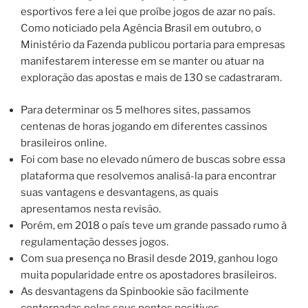
esportivos fere a lei que proíbe jogos de azar no país.
Como noticiado pela Agência Brasil em outubro, o
Ministério da Fazenda publicou portaria para empresas
manifestarem interesse em se manter ou atuar na
exploração das apostas e mais de 130 se cadastraram.
Para determinar os 5 melhores sites, passamos
centenas de horas jogando em diferentes cassinos
brasileiros online.
Foi com base no elevado número de buscas sobre essa
plataforma que resolvemos analisá-la para encontrar
suas vantagens e desvantagens, as quais
apresentamos nesta revisão.
Porém, em 2018 o país teve um grande passado rumo à
regulamentação desses jogos.
Com sua presença no Brasil desde 2019, ganhou logo
muita popularidade entre os apostadores brasileiros.
As desvantagens da Spinbookie são facilmente
contornadas pelos seus pontos positivos.