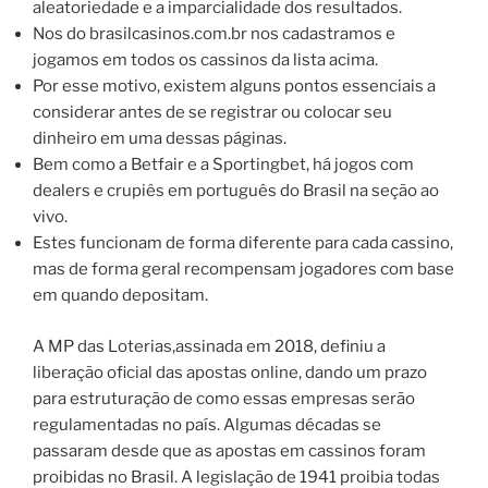
aleatoriedade e a imparcialidade dos resultados.
Nos do brasilcasinos.com.br nos cadastramos e
jogamos em todos os cassinos da lista acima.
Por esse motivo, existem alguns pontos essenciais a
considerar antes de se registrar ou colocar seu
dinheiro em uma dessas páginas.
Bem como a Betfair e a Sportingbet, há jogos com
dealers e crupiês em português do Brasil na seção ao
vivo.
Estes funcionam de forma diferente para cada cassino,
mas de forma geral recompensam jogadores com base
em quando depositam.
A MP das Loterias,assinada em 2018, definiu a
liberação oficial das apostas online, dando um prazo
para estruturação de como essas empresas serão
regulamentadas no país. Algumas décadas se
passaram desde que as apostas em cassinos foram
proibidas no Brasil. A legislação de 1941 proibia todas