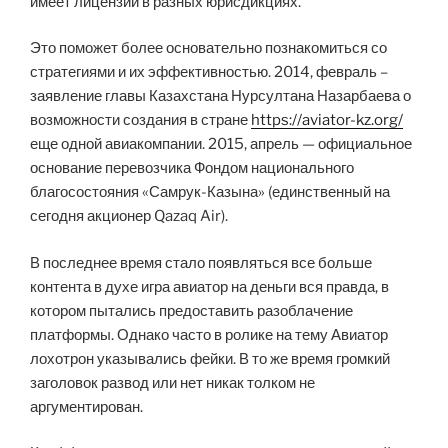
имеет лицензии в разных юрисдикциях.
Это поможет более основательно познакомиться со
стратегиями и их эффективностью. 2014, февраль –
заявление главы Казахстана Нурсултана Назарбаева о
возможности создания в стране
https://aviator-kz.org/
еще одной авиакомпании. 2015, апрель — официальное
основание перевозчика Фондом национального
благосостояния «Самрук-Казына» (единственный на
сегодня акционер Qazaq Air).
В последнее время стало появляться все больше
контента в духе игра авиатор на деньги вся правда, в
котором пытались предоставить разоблачение
платформы. Однако часто в ролике на тему Авиатор
лохотрон указывались фейки. В то же время громкий
заголовок развод или нет никак толком не
аргументирован.