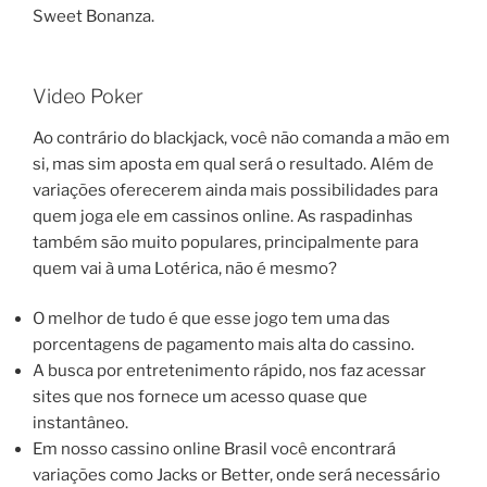
Sweet Bonanza.
Video Poker
Ao contrário do blackjack, você não comanda a mão em
si, mas sim aposta em qual será o resultado. Além de
variações oferecerem ainda mais possibilidades para
quem joga ele em cassinos online. As raspadinhas
também são muito populares, principalmente para
quem vai à uma Lotérica, não é mesmo?
O melhor de tudo é que esse jogo tem uma das
porcentagens de pagamento mais alta do cassino.
A busca por entretenimento rápido, nos faz acessar
sites que nos fornece um acesso quase que
instantâneo.
Em nosso cassino online Brasil você encontrará
variações como Jacks or Better, onde será necessário