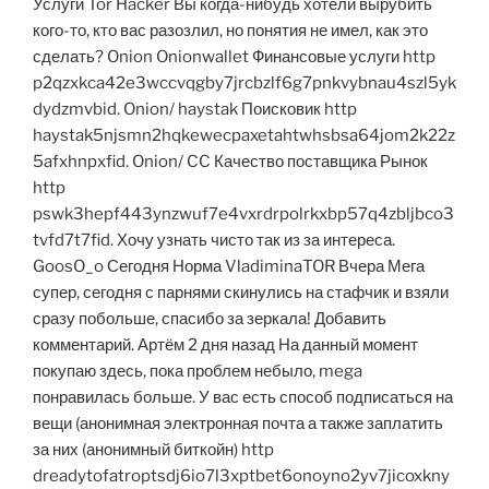
Услуги Tor Hacker Вы когда-нибудь хотели вырубить
кого-то, кто вас разозлил, но понятия не имел, как это
сделать? Onion Onionwallet Финансовые услуги http
p2qzxkca42e3wccvqgby7jrcbzlf6g7pnkvybnau4szl5yk
dydzmvbid. Onion/ haystak Поисковик http
haystak5njsmn2hqkewecpaxetahtwhsbsa64jom2k22z
5afxhnpxfid. Onion/ CC Качество поставщика Рынок
http
pswk3hepf443ynzwuf7e4vxrdrpolrkxbp57q4zbljbco3
tvfd7t7fid. Хочу узнать чисто так из за интереса.
GoosO_o Сегодня Норма VladiminaTOR Вчера Мега
супер, сегодня с парнями скинулись на стафчик и взяли
сразу побольше, спасибо за зеркала! Добавить
комментарий. Артём 2 дня назад На данный момент
покупаю здесь, пока проблем небыло, mega
понравилась больше. У вас есть способ подписаться на
вещи (анонимная электронная почта а также заплатить
за них (анонимный биткойн) http
dreadytofatroptsdj6io7l3xptbet6onoyno2yv7jicoxkny