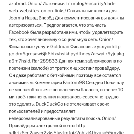
azubrad. Onion/ Источники: t/ru/blog/security/dark-
web-websites-onion-links/ Социальные кнопки для
Joomla Назад Вперёд Для комментирования вы должны
авторизоваться. Предполагается, что эта часть
Facebook была разработана ими, чтобы удовлетворить
тех, кто хочет анонимную социальную сеть. Onion/
Финансовые услуги Goldman Финансовые услуги http
goldm6qrdsaw6jk6bixvhsikhpydthdcy7arwailr6yjuakq
a6m7hsid. Rar 289833 Данная тема заблокирована по
претензии (жалобе) от третих лиц хостинг провайдеру.
Он даже работает с биткойнами, поэтому все остается
анонимным. Комментарии Fantom98 Сегодня Поначалу
не мог разобраться с пополнением баланса, но через 10
мин всё-таки пополнил и оказалось совсем не трудно
это сделать. DuckDuckGo не отслеживает своих
пользователей и предоставляет
неперсонализированные результаты поиска. Onion/
Провайдеры электронной почты http
xdkriz6cn2avvcr2vks5lvvtmfojz2ohjzj4fhyuka55mvlje