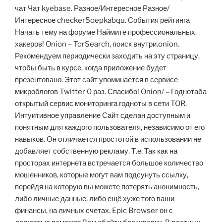
чат Чат kyebase. Разное/Интересное Разное/
Интересное checker5oepkabqu. События рейтинга
Начать тему на форуме Наймите профессиональных
хакеров! Onion – TorSearch, поиск внутри.onion.
Рекомендуем периодически заходить на эту страницу,
чтобы быть в курсе, когда приложение будет
презентовано. Этот сайт упоминается в сервисе
микроблогов Twitter 0 раз. Спасибо! Onion/ – Годнотаба
открытый сервис мониторинга годноты в сети TOR.
Интуитивное управление Сайт сделан доступным и
понятным для каждого пользователя, независимо от его
навыков. Он отличается простотой в использовании не
добавляет собственную рекламу. Т.е. Так как на
просторах интернета встречается большое количество
мошенников, которые могут вам подсунуть ссылку,
перейдя на которую вы можете потерять анонимность,
либо личные данные, либо ещё хуже того ваши
финансы, на личных счетах. Epic Browser он с