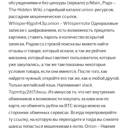
обсуждениями и без цензуры (зеркало) p/Main_Page –
The Hidden Wiki, старейший каталог.onion-ресурсов,
рассадник мошеннических ссылок.
Whisper4ljgxh43p.onion – Whispernote Одноразовые
записки с шифрованием, есть возможность прицепить
картинки, ставить пароль и количество вскрытий
записки. Рядом со строкой поиска вы можете найти
отзывы о товаре, который искали, а так же рейтинг
магазина, который выставляют пользователи, которые
уже закупались, а так же там показаны некоторые
условия товара, если они имеются. После того, как
найдете нужный, откройте его так же, как и любой другой.
Только английский язык. Напоминает slack
7qzmtqy2itl7dwuu. Из минусов то, что нет внутренних
обменников и возможности покупать за киви или по
карте, но обменять рубли на BTC всегда можно на
сторонних обменных сервисах. Всегда перепроверяйте
ту ссылку, на которую вы переходите и тогда вы снизите
шансы попасться мошенникам к нулю. Onion – Нарния