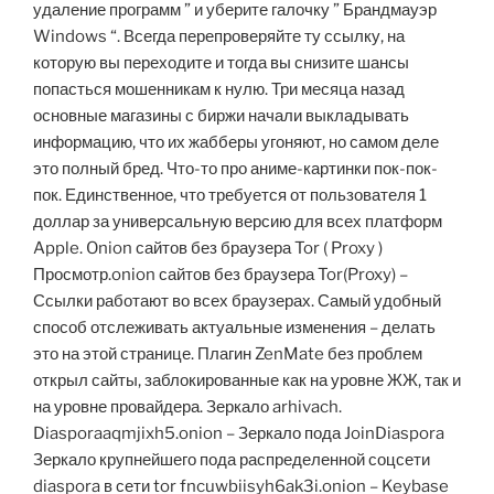
удаление программ ” и уберите галочку ” Брандмауэр
Windows “. Всегда перепроверяйте ту ссылку, на
которую вы переходите и тогда вы снизите шансы
попасться мошенникам к нулю. Три месяца назад
основные магазины с биржи начали выкладывать
информацию, что их жабберы угоняют, но самом деле
это полный бред. Что-то про аниме-картинки пок-пок-
пок. Единственное, что требуется от пользователя 1
доллар за универсальную версию для всех платформ
Apple. Onion сайтов без браузера Tor ( Proxy )
Просмотр.onion сайтов без браузера Tor(Proxy) –
Ссылки работают во всех браузерах. Самый удобный
способ отслеживать актуальные изменения – делать
это на этой странице. Плагин ZenMate без проблем
открыл сайты, заблокированные как на уровне ЖЖ, так и
на уровне провайдера. Зеркало arhivach.
Diasporaaqmjixh5.onion – Зеркало пода JoinDiaspora
Зеркало крупнейшего пода распределенной соцсети
diaspora в сети tor fncuwbiisyh6ak3i.onion – Keybase