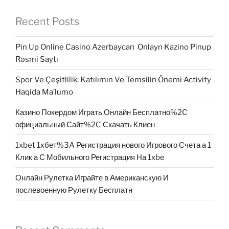
Recent Posts
Pin Up Online Casino Azerbaycan ️ Onlayn Kazino Pinup
Rəsmi Saytı
Spor Ve Çeşitlilik: Katılımın Ve Temsilin Önemi Activity
Haqida Ma’lumo
Казино Покердом Играть Онлайн Бесплатно%2C
официальный Сайт%2C Скачать Клиен
1xbet 1хбет%3A Регистрация нового Игрового Счета а 1
Клик а С Мобильного Регистрация На 1xbe
Онлайн Рулетка Играйте в Американскую И
послевоенную Рулетку Бесплатн