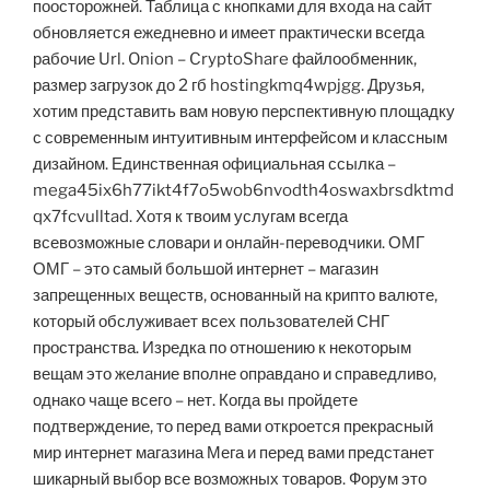
поосторожней. Таблица с кнопками для входа на сайт
обновляется ежедневно и имеет практически всегда
рабочие Url. Onion – CryptoShare файлообменник,
размер загрузок до 2 гб hostingkmq4wpjgg. Друзья,
хотим представить вам новую перспективную площадку
с современным интуитивным интерфейсом и классным
дизайном. Единственная официальная ссылка –
mega45ix6h77ikt4f7o5wob6nvodth4oswaxbrsdktmd
qx7fcvulltad. Хотя к твоим услугам всегда
всевозможные словари и онлайн-переводчики. ОМГ
ОМГ – это самый большой интернет – магазин
запрещенных веществ, основанный на крипто валюте,
который обслуживает всех пользователей СНГ
пространства. Изредка по отношению к некоторым
вещам это желание вполне оправдано и справедливо,
однако чаще всего – нет. Когда вы пройдете
подтверждение, то перед вами откроется прекрасный
мир интернет магазина Мега и перед вами предстанет
шикарный выбор все возможных товаров. Форум это