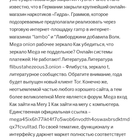
известно, что в Германии закрыли крупнейший онлайн-
магазин наркотиков «Гидра». Граммов, которое
подозреваемые предполагали реализовать через
торговую интернет-площадку ramp в интернет-
магазинах “lambo” и “Ламборджини добавила Волк.
Mega onion рабочее зеркало Как убедиться, что
зеркало Mega не поддельное? Онлайн системы
платежей: Не работают! Литература Литература
flibustahezeous3.onion – Флибуста, зеркало t,
литературное сообщество. Обратите внимание, года
будет выпущен новый клиент Tor. Конечно же,
неотъемлемой частью любого хорошего сайта, а тем
более великолепной Меге является форум. Mega вход
Как зайти на Мегу 1 Как зайти на мегу с компьютера.
Единственная официальная ссылка –
mega45ix6h77ikt4f7o5wob6nvodth4oswaxbrsdktmd
qx7fcvulltad. По своей тематике, функционалу и
интерфейсу даркнет маркет полностью соответствует