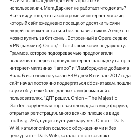
PC и Mac: последние две очень простые в
использовании. Мега Даркнет не работает что делать?
Всё в виду того, что такой огромный интернет магазин,
который сайт ежедневно посещают десятки тысячи
людей, не может остаться без ненавистников. А ещё его
можно купить за биткоины. Встроенный в Opera сервис
VPN (нажмите). Onion/ – Torch, поисковик по даркнету.
Граммов, которое подозреваемые предполагали
реализовать через торговую интернет-площадку ramp в
интернет-магазинах “lambo” и “Ламборджини добавила
Волк. 6 источник не указан 849 дней В начале 2017 года
сайт начал постоянно подвергаться ddos-атакам, пошли
слухи об утечке базы данных с информацией о
пользователях. “ДП” решил. Onion – The Majestic
Garden зарубежная торговая площадка в виде форума,
открытая регистрация, много всяких плюшек в виде
multisig, 2FA, существует уже пару лет. Onion – Dark
Wiki, каталог onion ссылок с обсуждениями и без
цензуры m – Dark Wiki, каталог onion ссылок с