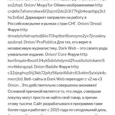
so2ztqd. Onion/ MegaTor Обмен изображениями http
crqkllx7afomrokwx6f2sjcnl2do2i3i77hjjb4eqetlgq3ct
hs3o6ad. Даркмаркет направлен на работу в
Российском рынке и рынках стран СНГ. Onion/ Dread
Форум http
dreadytofatroptsdj6io7l3xptbet6onoyno2yv7jicoxkny
azubrad. Onion/ ProPublica Для тех, кто верит в
независимую журналистику, Dark Web – это своего рода
уникальное издание. Onion/ Core Форум http
ksn5nqaie4bozit34yk5dnlxhdymd2fvusltutotvkamr5
mv4kkmgzqd. Onion Raddle Форум http
c32zjeghcp5tj3kb72pltz56piei66drc63vkhn5yixiyk4c
merrjtid. Веб-сайты в Dark Web переходят с v2 на v3
Onion. . Это действительно совершенно анонимно!
Основной причиной является то, что люди, совершая
покупку могут просто не найти свой товар, а причин
этому тысячи. Сайт разрабатывался программистами
более года и работает с 2015 года по сегодняшний день,