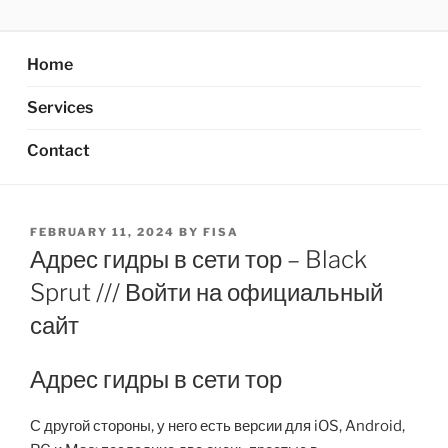
Skip
AXATA PTE.LTD
YOUR BEST PARTNER OF BUSINESS
to
content
Home
Services
Contact
POSTED
FEBRUARY 11, 2024
BY
FISA
ON
Адрес гидры в сети тор – Black
Sprut /// Войти на официальный
сайт
Адрес гидры в сети тор
С другой стороны, у него есть версии для iOS, Android,