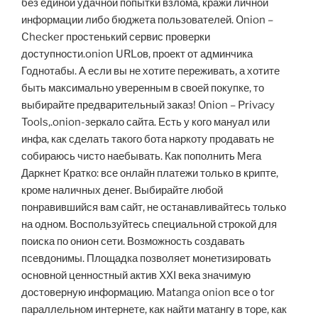
без единой удачной попытки взлома, кражи личной
информации либо бюджета пользователей. Onion –
Checker простенький сервис проверки
доступности.onion URLов, проект от админчика
Годнотабы. А если вы не хотите переживать, а хотите
быть максимально уверенным в своей покупке, то
выбирайте предварительный заказ! Onion – Privacy
Tools,.onion-зеркало сайта. Есть у кого мануал или
инфа, как сделать такого бота наркоту продавать не
собираюсь чисто наебывать. Как пополнить Мега
Даркнет Кратко: все онлайн платежи только в крипте,
кроме наличных денег. Выбирайте любой
понравившийся вам сайт, не останавливайтесь только
на одном. Воспользуйтесь специальной строкой для
поиска по онион сети. Возможность создавать
псевдонимы. Площадка позволяет монетизировать
основной ценностный актив XXI века значимую
достоверную информацию. Matanga onion все о tor
параллельном интернете, как найти матангу в торе, как