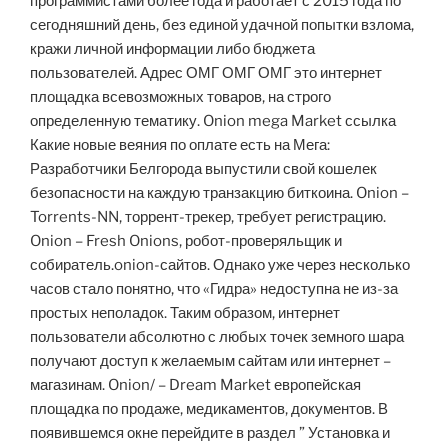
программистами более года и работает с 2015 года по
сегодняшний день, без единой удачной попытки взлома,
кражи личной информации либо бюджета
пользователей. Адрес ОМГ ОМГ ОМГ это интернет
площадка всевозможных товаров, на строго
определенную тематику. Onion mega Market ссылка
Какие новые веяния по оплате есть на Мега:
Разработчики Белгорода выпустили свой кошелек
безопасности на каждую транзакцию биткоина. Onion –
Torrents-NN, торрент-трекер, требует регистрацию.
Onion – Fresh Onions, робот-проверяльщик и
собиратель.onion-сайтов. Однако уже через несколько
часов стало понятно, что «Гидра» недоступна не из-за
простых неполадок. Таким образом, интернет
пользователи абсолютно с любых точек земного шара
получают доступ к желаемым сайтам или интернет –
магазинам. Onion/ – Dream Market европейская
площадка по продаже, медикаментов, документов. В
появившемся окне перейдите в раздел ” Установка и