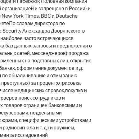
у соцсети Facebook (головная компания
 организацией и запрещена в России) и
 New York Times, BBC и Deutsche
кнетеПо словам директора по
Security Александра Дворянского, в
в наиболее часто встречающихся
ка баз данных;запросы и предложения о
иальных сетей, мессенджеров);продажа
формленных на подставных лиц, открытие
банках, оформление документов и д.
сы по обналичиванию и отмыванию
 преступных) за процент;отрисовка
числе медицинских справок;покупка и
рверов;поиск сотрудников и
х товаров ограничен банковскими и
прекурсорами, поддельными
пюрами, специфическими устройствами
радиосигнала и т. д.) и оружием,
амента исследований