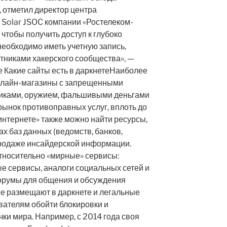
 отметил директор центра
 Solar JSOC компании «Ростелеком-
чтобы получить доступ к глубоко
еобходимо иметь учетную запись,
тниками хакерского сообщества», —
е Какие сайты есть в даркнетеНаиболее
нлайн-магазины с запрещенными
тиками, оружием, фальшивыми деньгами
т рынок противоправных услуг, вплоть до
 интернете» также можно найти ресурсы,
х баз данных (ведомств, банков,
 продаже инсайдерской информации.
 относительно «мирные» сервисы:
е сервисы, аналоги социальных сетей и
форумы для общения и обсуждения
е размещают в даркнете и легальные
вателям обойти блокировки и
чки мира. Например, с 2014 года своя