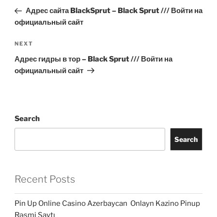
navigation
Post
Адрес сайта BlackSprut – Black Sprut /// Войти на
официальный сайт
Next
NEXT
Post
Адрес гидры в тор – Black Sprut /// Войти на
официальный сайт
Search
Search
Recent Posts
Pin Up Online Casino Azerbaycan ️ Onlayn Kazino Pinup
Rəsmi Saytı