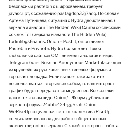
безопасный pastebin с шифрованием, требует
javascript, к сожалению pastagdsp33j7aoq. По словам
Артёма Путинцева, ситуация с Hydra двойственная. (
зеркала и аналоги The Hidden Wiki) Сайты со списками
ссылок Tor ( зеркала и аналоги The Hidden Wiki)
torlinkbgs6aabns. Onion – Post It, onion аналог
Pastebin и Privnote. Hydra больше нет! Такой
глобальный сайт как ОМГ не имеет аналогов в мире.
Telegram боты. Russian Anonymous Marketplace один
из крупнейших русскоязычных теневых форумов и
торговая площадка. Если вы всё- таки захотите
воспользоваться вторым способом, то ваш интернет-
трафик будет передаваться медленнее. Все ссылки
даю в текстовом виде. Onion/ – Форум дубликатов
зеркало форума 24xbtc424rgg5zah. Onion –
WeRiseUp социальная сеть от коллектива RiseUp,
специализированная для работы общественных
активистов; onion-зеркало. С какой-то стороны работа