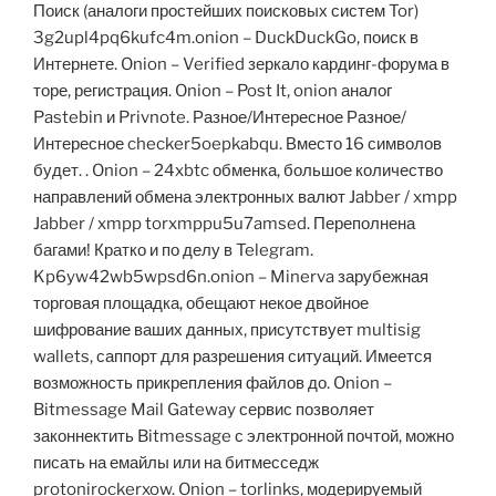
Поиск (аналоги простейших поисковых систем Tor)
3g2upl4pq6kufc4m.onion – DuckDuckGo, поиск в
Интернете. Onion – Verified зеркало кардинг-форума в
торе, регистрация. Onion – Post It, onion аналог
Pastebin и Privnote. Разное/Интересное Разное/
Интересное checker5oepkabqu. Вместо 16 символов
будет. . Onion – 24xbtc обменка, большое количество
направлений обмена электронных валют Jabber / xmpp
Jabber / xmpp torxmppu5u7amsed. Переполнена
багами! Кратко и по делу в Telegram.
Kp6yw42wb5wpsd6n.onion – Minerva зарубежная
торговая площадка, обещают некое двойное
шифрование ваших данных, присутствует multisig
wallets, саппорт для разрешения ситуаций. Имеется
возможность прикрепления файлов до. Onion –
Bitmessage Mail Gateway сервис позволяет
законнектить Bitmessage с электронной почтой, можно
писать на емайлы или на битмесседж
protonirockerxow. Onion – torlinks, модерируемый