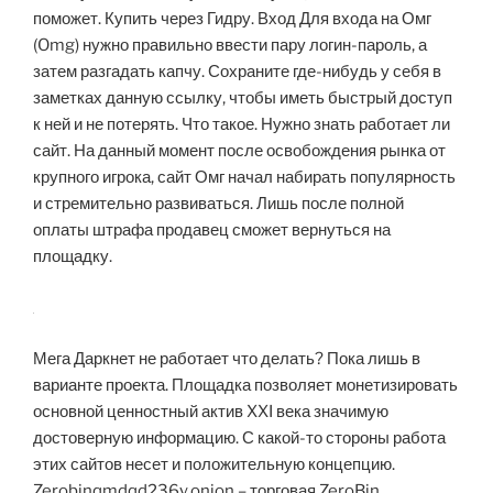
поможет. Купить через Гидру. Вход Для входа на Омг
(Omg) нужно правильно ввести пару логин-пароль, а
затем разгадать капчу. Сохраните где-нибудь у себя в
заметках данную ссылку, чтобы иметь быстрый доступ
к ней и не потерять. Что такое. Нужно знать работает ли
сайт. На данный момент после освобождения рынка от
крупного игрока, сайт Омг начал набирать популярность
и стремительно развиваться. Лишь после полной
оплаты штрафа продавец сможет вернуться на
площадку.
Мега Даркнет не работает что делать? Пока лишь в
варианте проекта. Площадка позволяет монетизировать
основной ценностный актив XXI века значимую
достоверную информацию. С какой-то стороны работа
этих сайтов несет и положительную концепцию.
Zerobinqmdqd236y.onion – торговая ZeroBin