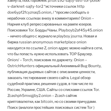
хакнута, поосторожней. p/tor/192-sajty-seti-tor-poisk-
v-darknet-sajty-tor2 *источники ссылок http
doe6ypf2fcyznaq5.onion, / *просим сообщать о
нерабочих ссылках внизу в комментариях! Onion –
Нарния клуб репрессированных на рампе юзеров.
Поисковики Tor. Борды/Чаны. Playboyb2af45y45.onion
– ничего общего с журнало м playboy journa. Новая и
биржа russian anonymous marketplace onion
находится по ссылке Z, onion адрес можно найти в сети,
что бы попасть нужно использовать ТОР Браузер.
Onion/ – Torch, поисковик по даркнету. Onion –
OstrichHunters официальный Анонимный Bug Bounty,
публикация дырявых сайтов с описанием ценности,
заказать тестирование своего сайта. Legal обзор
судебной практики, решения судов, в том числе по
России, Украине, США. Сайты со списками ссылок Tor.
Zcashph5mxqjjby2.onion – Zcash сайтик
криптовалютки, как bitcoin, но со своими причудами.
Поиск (аналоги простейших поисковых систем Tor )