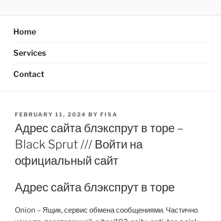
Skip
AXATA PTE.LTD
YOUR BEST PARTNER OF BUSINESS
to
content
Home
Services
Contact
POSTED
FEBRUARY 11, 2024
BY
FISA
ON
Адрес сайта блэкспрут в торе –
Black Sprut /// Войти на
официальный сайт
Адрес сайта блэкспрут в торе
Onion – Ящик, сервис обмена сообщениями. Частично