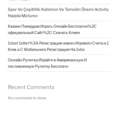
Spor Ve Çeşitlilik: Katılımın Ve Temsilin Önemi Activity
Haqida Ma’lumo
Казино Покердом Играть Онлайн Бесплатно%2C
официальный Сайт%2C Скачать Клиен
1xbet 1хбет%3A Регистрация нового Игрового Счета а 1
Клик а С Мобильного Регистрация На 1xbe
Онлайн Рулетка Играйте в Американскую И
послевоенную Рулетку Бесплатн
Recent Comments
No comments to show.