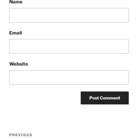
Name
Email
Website
Post
Previous
PREVIOUS