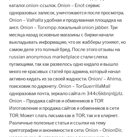
каталог.onion-ссылок. Onion – Enot сервис
одноразовых записок, уничтожаются после просмотра.
Onion – Valhalla удобная и продуманная площадка на
англ. Onion – Torxmpp локальный onion jabber. Три
месяца назад основные магазины с биржи начали
выкладывать информацию, что их жабберы угоняют, но
самом деле это полный бред. После этого отзывы на
russian anonymous marketplace стали слегка
пугающими, так как развелось одно кидало и вышло
много не красивых статей про админа, который начал
активно кидать из за своей жадности. Onion/ – Ahima,
поисковик по даркнету. Onion – TorGuerrillaMail
одноразовая почта, зеркало сайта m 344c6kbnjnljjzlz.
Onion – Продажа сайтов и обменников в TOR
Изготовление и продажа сайтов и обменников в сети
TOR. Может слать письма как в TOR, так и в клирнет.
Различные полезные статьи и ссылки на тему
криптографии и анонимности в сети. Onion – OnionDir,