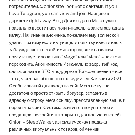
потребителей. @onionsite_bot Бот с сайтами. If you
have Telegram, you can view and join Найдено в
даркнете right away. Вход Для входа на Мега нужно
правильно ввести пару логин-пароль, а затем разгадать
капчу. Начинание анончика, пожелаем ему всяческой
удачи. Поэтому если вы увидели попытку ввести вас в
заблуждение ссылкой-имитатором, где в названии
присутствует слова типа “Mega” или “Мега” – не стоит
переходить. Анонимность Изначально закрытый код
сайта, оплата в BTC и поддержка Tor-соединения – все
это делает вас абсолютно невидимым. Как зайти 2021.
Особых знаний для входа на сайт Мега не нужно –
достаточно просто открыть браузер, вставить в
адресную строку Мега ссылку, представленную выше, и
перейти на сайт. Система рейтингов покупателей и
продавцов (все рейтинги открыты для пользователей).
Onion – SleepWalker, автоматическая продажа
различных виртуальных товаров, обменник