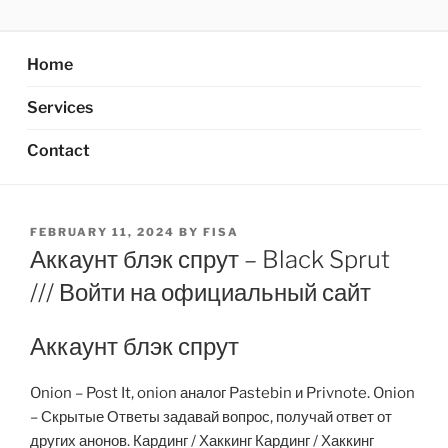
Skip
AXATA PTE.LTD
YOUR BEST PARTNER OF BUSINESS
to
content
Home
Services
Contact
POSTED
FEBRUARY 11, 2024
BY
FISA
ON
Аккаунт блэк спрут – Black Sprut
/// Войти на официальный сайт
Аккаунт блэк спрут
Onion – Post It, onion аналог Pastebin и Privnote. Onion
– Скрытые Ответы задавай вопрос, получай ответ от
других анонов. Кардинг / Хаккинг Кардинг / Хаккинг