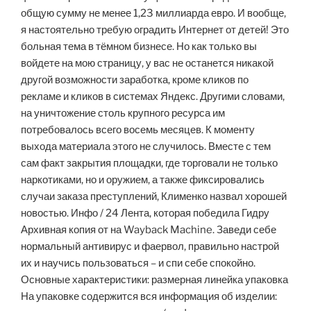
общую сумму не менее 1,23 миллиарда евро. И вообще,
я настоятельно требую оградить Интернет от детей! Это
больная тема в тёмном бизнесе. Но как только вы
войдете на мою страницу, у вас не останется никакой
другой возможности заработка, кроме кликов по
рекламе и кликов в системах Яндекс. Другими словами,
на уничтожение столь крупного ресурса им
потребовалось всего восемь месяцев. К моменту
выхода материала этого не случилось. Вместе с тем
сам факт закрытия площадки, где торговали не только
наркотиками, но и оружием, а также фиксировались
случаи заказа преступлений, Клименко назвал хорошей
новостью. Инфо / 24 Лента, которая победила Гидру
Архивная копия от на Wayback Machine. Заведи себе
нормальный антивирус и фаервол, правильно настрой
их и научись пользоваться – и спи себе спокойно.
Основные характеристики: размерная линейка упаковка
На упаковке содержится вся информация об изделии: