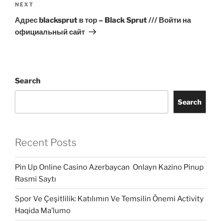
Next
NEXT
Post
Адрес blacksprut в тор – Black Sprut /// Войти на
официальный сайт
Search
Search
Recent Posts
Pin Up Online Casino Azerbaycan ️ Onlayn Kazino Pinup
Rəsmi Saytı
Spor Ve Çeşitlilik: Katılımın Ve Temsilin Önemi Activity
Haqida Ma’lumo