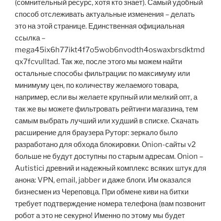
(сомнительный ресурс, хотя кто знает). Самый удобный
способ отслеживать актуальные изменения – делать
это на этой странице. Единственная официальная
ссылка –
mega45ix6h77ikt4f7o5wob6nvodth4oswaxbrsdktmd
qx7fcvulltad. Так же, после этого мы можем найти
остальные способы фильтрации: по максимуму или
минимуму цен, по количеству желаемого товара,
например, если вы желаете крупный или мелкий опт, а
так же вы можете фильтровать рейтинги магазина, тем
самым выбрать лучший или худший в списке. Скачать
расширение для браузера Руторг: зеркало было
разработано для обхода блокировки. Onion-сайты v2
больше не будут доступны по старым адресам. Onion –
Autistici древний и надежный комплекс всяких штук для
анона: VPN, email, jabber и даже блоги. Им оказался
бизнесмен из Череповца. При обмене киви на битки
требует подтверждение номера телефона (вам позвонит
робот а это не секурно! Именно по этому мы будет