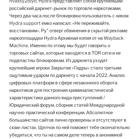
nvaxsy2dlyd. Hydra представляет собой крупнейший
российский даркнет-рынок по торговле наркотиками.
Через два часа после блокировки пользователь с ником
Hydra support емко написал: «Не переживайте,
восстановим». Ру” отверг обвинения в скрытой рекламе
наркоплощадки Hydra Архивная копия от на Wayback
Machine. Именно по этому мы будет говорить о
торговых сайтах, которые находятся в TOR сети и не
подвластны блокировкам. Из даркнета уходят
крупнейшие игроки Закрытие «Гидры» стало третьим
ощутимым ударом по даркнету с начала 2022. Анализ
цифровых платформ в сфере незаконного оборота
наркотиков для построения криминалистической
характеристики данного вида преступлений /
Юридический форум, сборник статей Международной
научно-практической конференции. Абсолютное
большинство сайтов лично проверены и отсутствуют в
скам-листах. Щелчок по ней поможет тебе окончательно
убедиться, что ты на самом деле теперь в анонимной