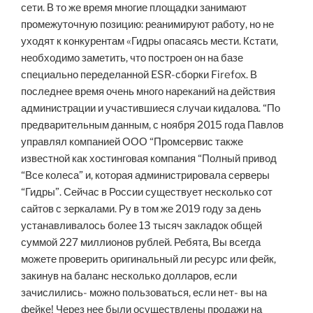
сети. В то же время многие площадки занимают
промежуточную позицию: реанимируют работу, но не
уходят к конкурентам «Гидры опасаясь мести. Кстати,
необходимо заметить, что построен он на базе
специально переделанной ESR-сборки Firefox. В
последнее время очень много нареканий на действия
администрации и участившиеся случаи кидалова. “По
предварительным данным, с ноября 2015 года Павлов
управлял компанией ООО “Промсервис также
известной как хостинговая компания “Полный привод
“Все колеса” и, которая администрировала серверы
“Гидры”. Сейчас в России существует несколько сот
сайтов с зеркалами. Ру в том же 2019 году за день
устанавливалось более 13 тысяч закладок общей
суммой 227 миллионов рублей. Ребята, Вы всегда
можете проверить оригинальный ли ресурс или фейк,
закинув на баланс несколько долларов, если
зачислились- можно пользоваться, если нет- вы на
фейке! Через нее были осуществлены продажи на