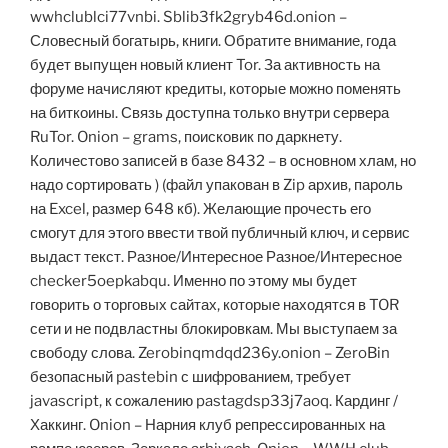
wwhclublci77vnbi. Sblib3fk2gryb46d.onion –
Словесный богатырь, книги. Обратите внимание, года
будет выпущен новый клиент Tor. За активность на
форуме начисляют кредиты, которые можно поменять
на биткоины. Связь доступна только внутри сервера
RuTor. Onion – grams, поисковик по даркнету.
Количестово записей в базе 8432 – в основном хлам, но
надо сортировать ) (файл упакован в Zip архив, пароль
на Excel, размер 648 кб). Желающие прочесть его
смогут для этого ввести твой публичный ключ, и сервис
выдаст текст. Разное/Интересное Разное/Интересное
checker5oepkabqu. Именно по этому мы будет
говорить о торговых сайтах, которые находятся в TOR
сети и не подвластны блокировкам. Мы выступаем за
свободу слова. Zerobinqmdqd236y.onion – ZeroBin
безопасный pastebin с шифрованием, требует
javascript, к сожалению pastagdsp33j7aoq. Кардинг /
Хаккинг. Onion – Нарния клуб репрессированных на