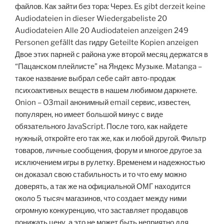
файлов. Как зайти без тора: Через. Es gibt derzeit keine
Audiodateien in dieser Wiedergabeliste 20
Audiodateien Alle 20 Audiodateien anzeigen 249
Personen gefällt das гидру Geteilte Kopien anzeigen
Двое этих парней с района уже второй месяц держатся в
“Пацанском плейлисте” на Яндекс Музыке. Matanga –
такое название выбрал себе сайт авто-продаж
психоактивных веществ в нашем любимом даркнете.
Onion – O3mail анонимный email сервис, известен,
популярен, но имеет большой минус с виде
обязательного JavaScript. После того, как найдете
нужный, откройте его так же, как и любой другой. Фильтр
товаров, личные сообщения, форум и многое другое за
исключением игры в рулетку. Временем и надежностью
он доказал свою стабильность и то что ему можно
доверять, а так же на официальной ОМГ находится
около 5 тысяч магазинов, что создает между ними
огромную конкуренцию, что заставляет продавцов
понижать цену, а это не может быть неприятно для