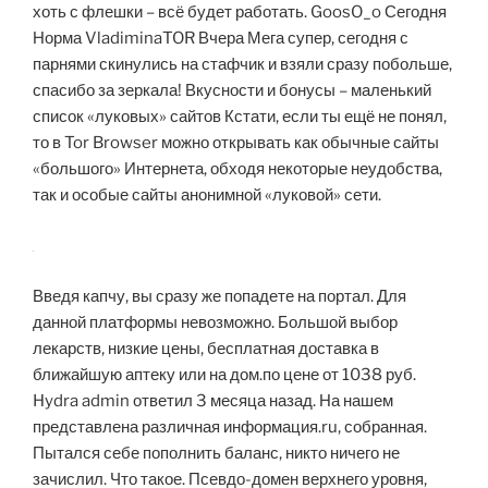
хоть с флешки – всё будет работать. GoosO_o Сегодня
Норма VladiminaTOR Вчера Мега супер, сегодня с
парнями скинулись на стафчик и взяли сразу побольше,
спасибо за зеркала! Вкусности и бонусы – маленький
список «луковых» сайтов Кстати, если ты ещё не понял,
то в Tor Browser можно открывать как обычные сайты
«большого» Интернета, обходя некоторые неудобства,
так и особые сайты анонимной «луковой» сети.
Введя капчу, вы сразу же попадете на портал. Для
данной платформы невозможно. Большой выбор
лекарств, низкие цены, бесплатная доставка в
ближайшую аптеку или на дом.по цене от 1038 руб.
Hydra admin ответил 3 месяца назад. На нашем
представлена различная информация.ru, собранная.
Пытался себе пополнить баланс, никто ничего не
зачислил. Что такое. Псевдо-домен верхнего уровня,