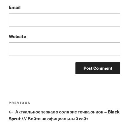
Email
Website
Post
Previous
PREVIOUS
navigation
Post
Актуальное зеркало солярис точка онион – Black
Sprut /// Войти на официальный сайт