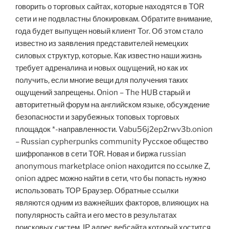
говорить о торговых сайтах, которые находятся в TOR
сети и не подвластны блокировкам. Обратите внимание,
года будет выпущен новый клиент Tor. Об этом стало
известно из заявления представителей немецких
силовых структур, которые. Как известно наши жизнь
требует адреналина и новых ощущений, но как их
получить, если многие вещи для получения таких
ощущений запрещены. Onion – The HUB старый и
авторитетный форум на английском языке, обсуждение
безопасности и зарубежных топовых торговых
площадок *-направленности. Vabu56j2ep2rwv3b.onion
– Russian cypherpunks community Русское общество
шифропанков в сети TOR. Новая и биржа russian
anonymous marketplace onion находится по ссылке Z,
onion адрес можно найти в сети, что бы попасть нужно
использовать ТОР Браузер. Обратные ссылки
являются одним из важнейших факторов, влияющих на
популярность сайта и его место в результатах
поисковых систем. IP адрес вебсайта который хостится