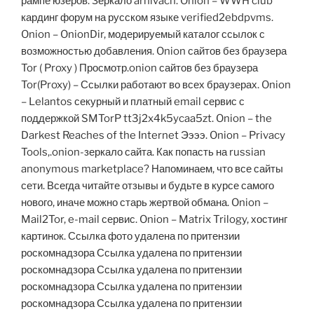
рампе юзеров. Зеркало arhivach. Onion – WWH club
кардинг форум на русском языке verified2ebdpvms.
Onion – OnionDir, модерируемый каталог ссылок с
возможностью добавления. Onion сайтов без браузера
Tor ( Proxy ) Просмотр.onion сайтов без браузера
Tor(Proxy) – Ссылки работают во всех браузерах. Onion
– Lelantos секурный и платный email сервис с
поддержкой SMTorP tt3j2x4k5ycaa5zt. Onion – the
Darkest Reaches of the Internet Ээээ. Onion – Privacy
Tools,.onion-зеркало сайта. Как попасть на russian
anonymous marketplace? Напоминаем, что все сайты
сети. Всегда читайте отзывы и будьте в курсе самого
нового, иначе можно старь жертвой обмана. Onion –
Mail2Tor, e-mail сервис. Onion – Matrix Trilogy, хостинг
картинок. Ссылка фото удалена по притензии
роскомнадзора Ссылка удалена по притензии
роскомнадзора Ссылка удалена по притензии
роскомнадзора Ссылка удалена по притензии
роскомнадзора Ссылка удалена по притензии