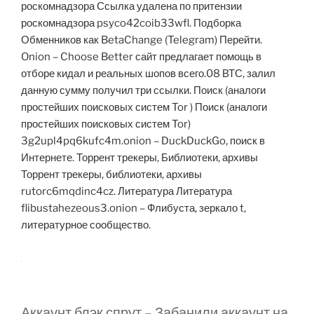
роскомнадзора Ссылка удалена по притензии
роскомнадзора psyco42coib33wfl. Подборка
Обменников как BetaChange (Telegram) Перейти.
Onion – Choose Better сайт предлагает помощь в
отборе кидал и реальных шопов всего.08 ВТС, залил
данную сумму получил три ссылки. Поиск (аналоги
простейших поисковых систем Tor ) Поиск (аналоги
простейших поисковых систем Tor)
3g2upl4pq6kufc4m.onion – DuckDuckGo, поиск в
Интернете. Торрент трекеры, Библиотеки, архивы
Торрент трекеры, библиотеки, архивы
rutorc6mqdinc4cz. Литература Литература
flibustahezeous3.onion – Флибуста, зеркало t,
литературное сообщество.
Аккаунт блэк спрут – Забанили аккаунт на