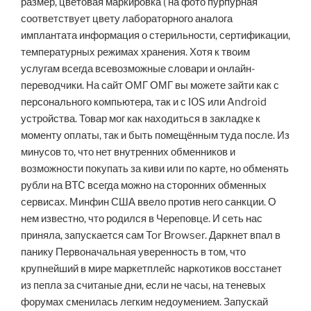
размер, цветовая маркировка ( на фото пурпурная
соответствует цвету лабораторного аналога
имплантата информация о стерильности, сертификации,
температурных режимах хранения. Хотя к твоим
услугам всегда всевозможные словари и онлайн-
переводчики. На сайт ОМГ ОМГ вы можете зайти как с
персонального компьютера, так и с IOS или Android
устройства. Товар мог как находиться в закладке к
моменту оплаты, так и быть помещённым туда после. Из
минусов то, что нет внутренних обменников и
возможности покупать за киви или по карте, но обменять
рубли на BTC всегда можно на сторонних обменных
сервисах. Минфин США ввело против него санкции. О
нем известно, что родился в Череповце. И сеть нас
приняла, запускается сам Tor Browser. Даркнет впал в
панику Первоначальная уверенность в том, что
крупнейший в мире маркетплейс наркотиков восстанет
из пепла за считаные дни, если не часы, на теневых
форумах сменилась легким недоумением. Запускай