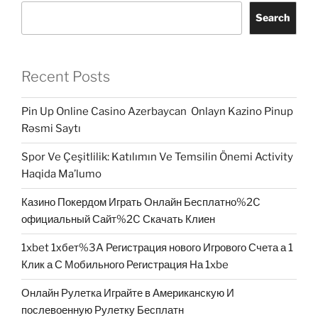
Search
Recent Posts
Pin Up Online Casino Azerbaycan ️ Onlayn Kazino Pinup
Rəsmi Saytı
Spor Ve Çeşitlilik: Katılımın Ve Temsilin Önemi Activity
Haqida Ma’lumo
Казино Покердом Играть Онлайн Бесплатно%2C
официальный Сайт%2C Скачать Клиен
1xbet 1хбет%3A Регистрация нового Игрового Счета а 1
Клик а С Мобильного Регистрация На 1xbe
Онлайн Рулетка Играйте в Американскую И
послевоенную Рулетку Бесплатн