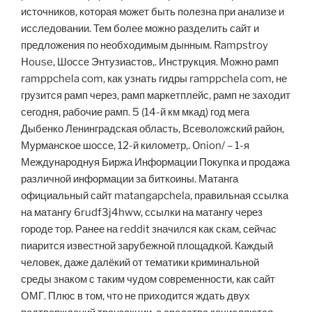
источников, которая может быть полезна при анализе и
исследовании. Тем более можно разделить сайт и
предложения по необходимым дынным. Rampstroy
House, Шоссе Энтузиастов,. Инструкция. Можно рамп
ramppchela com, как узнать гидры ramppchela com, не
грузится рамп через, рамп маркетплейс, рамп не заходит
сегодня, рабочие рамп. 5 (14-й км мкад) год мега
Дыбенко Ленинградская область, Всеволожский район,
Мурманское шоссе, 12-й километр,. Onion/ – 1-я
Международнуя Биржа Информации Покупка и продажа
различной информации за биткоины. Матанга
официальный сайт matangapchela, правильная ссылка
на матангу 6rudf3j4hww, ссылки на матангу через
городе тор. Ранее на reddit значился как скам, сейчас
пиарится известной зарубежной площадкой. Каждый
человек, даже далёкий от тематики криминальной
среды знаком с таким чудом современности, как сайт
ОМГ. Плюс в том, что не приходится ждать двух