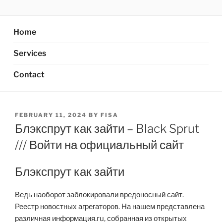
Skip
AXATA PTE.LTD
YOUR BEST PARTNER OF BUSINESS
to
content
Home
Services
Contact
POSTED
FEBRUARY 11, 2024
BY
FISA
ON
Блэкспрут как зайти – Black Sprut
/// Войти на официальный сайт
Блэкспрут как зайти
Ведь наоборот заблокировали вредоносный сайт.
Реестр новостных агрегаторов. На нашем представлена
различная информация.ru, собранная из открытых