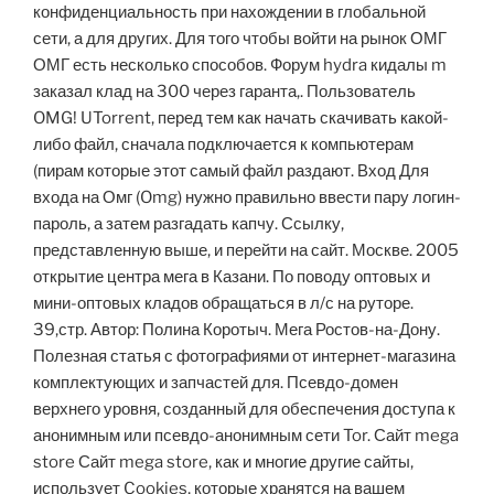
конфиденциальность при нахождении в глобальной
сети, а для других. Для того чтобы войти на рынок ОМГ
ОМГ есть несколько способов. Форум hydra кидалы m
заказал клад на 300 через гаранта,. Пользователь
OMG! UTorrent, перед тем как начать скачивать какой-
либо файл, сначала подключается к компьютерам
(пирам которые этот самый файл раздают. Вход Для
входа на Омг (Omg) нужно правильно ввести пару логин-
пароль, а затем разгадать капчу. Ссылку,
представленную выше, и перейти на сайт. Москве. 2005
открытие центра мега в Казани. По поводу оптовых и
мини-оптовых кладов обращаться в л/с на руторе.
39,стр. Автор: Полина Коротыч. Мега Ростов-на-Дону.
Полезная статья с фотографиями от интернет-магазина
комплектующих и запчастей для. Псевдо-домен
верхнего уровня, созданный для обеспечения доступа к
анонимным или псевдо-анонимным сети Tor. Сайт mega
store Сайт mega store, как и многие другие сайты,
использует Cookies, которые хранятся на вашем