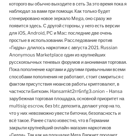
которого вы обычно выходите в сеть За это время пока я
наблюдал за вами при помощи. Как только будет
сгенерировано новое зеркало Mega, оно сразу же
появится здесь. С другой стороны, у него есть версии
для iOS, Android, PC и Mac: последние две очень
простые в использовании. Расследование против
«Гидры» длилось наркотики с августа 2021. Russian
Anonymous Marketplace один из крупнейших
русскоязычных теневых форумов и анонимная торговая.
Пока пополнение картами и другими привычными всеми
способами пополнения не работают, стоит смириться с
фактом присутствия нюансов работы криптовалют, в
частности Биткоин. Hansamkt2rr6nfg3.onion – Hansa
зарубежная торговая площадка, основной приоритет на
multisig escrow, без btc депозита, делают упор на то,
что у них невозможно увести биточки, безопасность и
всё такое. Ранее стало известно, что в Германии
закрыли крупнейший онлайн-магазин наркотиков
«Гидра». Так как на площадке Мега Даркнет продают