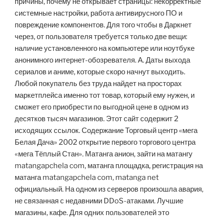
причины, почему не открывает страницы: некорректные
системные настройки, работа антивирусного ПО и
повреждение компонентов. Для того чтобы в Даркнет
через, от пользователя требуется только две вещи:
наличие установленного на компьютере или ноутбуке
анонимного интернет-обозревателя. А. Даты выхода
сериалов и аниме, которые скоро начнут выходить.
Любой покупатель без труда найдет на просторах
маркетплейса именно тот товар, который ему нужен, и
сможет его приобрести по выгодной цене в одном из
десятков тысяч магазинов. Этот сайт содержит 2
исходящих ссылок. Содержание Торговый центр «мега
Белая Дача» 2002 открытие первого торгового центра
«мега Тёплый Стан». Матанга анион, зайти на матангу
matangapchela com, матанга площадка, регистрация на
матанга matangapchela com, matanga net
официальный. На одном из серверов произошла авария,
не связанная с недавними DDoS-атаками. Лучшие
магазины, кафе. Для одних пользователей это