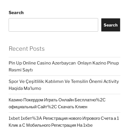
Search
Search
Recent Posts
Pin Up Online Casino Azerbaycan ️ Onlayn Kazino Pinup
Rəsmi Saytı
Spor Ve Çeşitlilik: Katılımın Ve Temsilin Önemi Activity
Haqida Ma’lumo
Казино Покердом Играть Онлайн Бесплатно%2C
официальный Сайт%2C Скачать Клиен
1xbet 1хбет%3A Регистрация нового Игрового Счета а 1
Клик а С Мобильного Регистрация На 1xbe