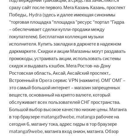
подтверждений транзакции, а средства зачисляются
сразу сайт после первого. Мега Казань Казань, проспект
Победы,. Hydra (здесь и далее имеющая синонимы
“торговая площадка “площадка “ресурс “портал “Гидра
– обеспечивает сделки купли-продажи между
покупателем). Бесплатная коллекция музыки
исполнителя. Купить закладки в даркнете в надежном
даркмаркете. Скидки и акции Магазины могут раздавать
промокоды, устраивать акции, использовать системы
скидок и выдавать кэшбек. Мега Ростов-на-Дону
Ростовская область, Аксай, Аксайский проспект,.
Встроенный в Opera сервис VPN (нажмите). ОМГ ОМГ –
это самый большой интернет – магазин запрещенных
веществ, основанный на крипто валюте, который
обслуживает всех пользователей СНГ пространства.
Большой выбор высокое качество низкие цены. Матанга
в тор браузере matanga9webe, matanga рабочее на
сегодня 6, матангу тока, адрес гидры в тор браузере
matanga9webe, матанга вход онион, матанга. Обзор