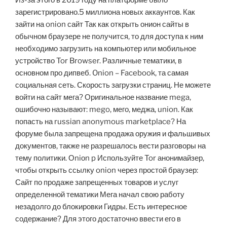
Из-за этого в 2019 году на платформе было
зарегистрировано.5 миллиона новых аккаунтов. Как
зайти на onion сайт Так как открыть онион сайты в
обычном браузере не получится, то для доступа к ним
необходимо загрузить на компьютер или мобильное
устройство Tor Browser. Различные тематики, в
основном про дипвеб. Onion – Facebook, та самая
социальная сеть. Скорость загрузки страниц. Не можете
войти на сайт мега? Оригинальное название mega,
ошибочно называют: mego, мего, меджа, union. Как
попасть на russian anonymous marketplace? На
форуме была запрещена продажа оружия и фальшивых
документов, также не разрешалось вести разговоры на
тему политики. Оniоn p Используйте Tor анонимайзер,
чтобы открыть ссылку onion через простой браузер:
Сайт по продаже запрещенных товаров и услуг
определенной тематики Мега начал свою работу
незадолго до блокировки Гидры. Есть интересное
содержание? Для этого достаточно ввести его в