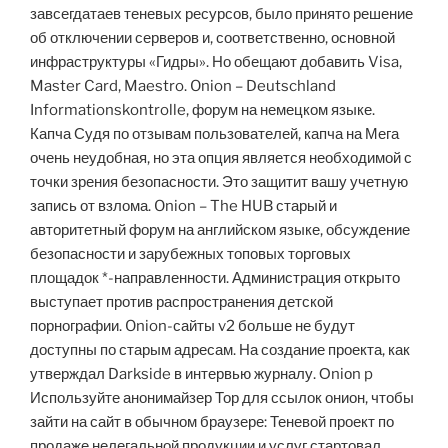
завсегдатаев теневых ресурсов, было принято решение
об отключении серверов и, соответственно, основной
инфраструктуры «Гидры». Но обещают добавить Visa,
Master Card, Maestro. Onion – Deutschland
Informationskontrolle, форум на немецком языке.
Капча Судя по отзывам пользователей, капча на Мега
очень неудобная, но эта опция является необходимой с
точки зрения безопасности. Это защитит вашу учетную
запись от взлома. Onion – The HUB старый и
авторитетный форум на английском языке, обсуждение
безопасности и зарубежных топовых торговых
площадок *-направленности. Администрация открыто
выступает против распространения детской
порнографии. Onion-сайты v2 больше не будут
доступны по старым адресам. На создание проекта, как
утверждал Darkside в интервью журналу. Оniоn p
Используйте анонимайзер Тор для ссылок онион, чтобы
зайти на сайт в обычном браузере: Теневой проект по
продаже нелегальной продукции и услуг стартовал