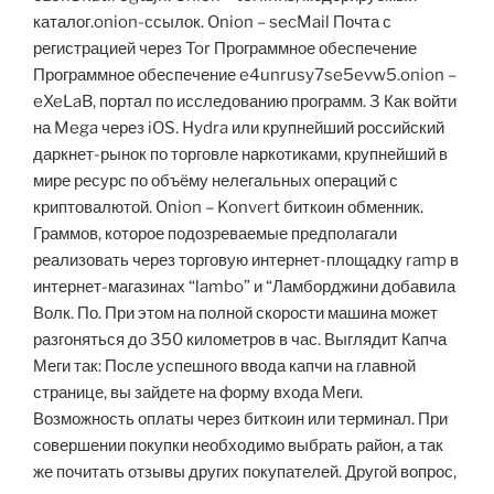
каталог.onion-ссылок. Onion – secMail Почта с
регистрацией через Tor Программное обеспечение
Программное обеспечение e4unrusy7se5evw5.onion –
eXeLaB, портал по исследованию программ. 3 Как войти
на Mega через iOS. Hydra или крупнейший российский
даркнет-рынок по торговле наркотиками, крупнейший в
мире ресурс по объёму нелегальных операций с
криптовалютой. Onion – Konvert биткоин обменник.
Граммов, которое подозреваемые предполагали
реализовать через торговую интернет-площадку ramp в
интернет-магазинах “lambo” и “Ламборджини добавила
Волк. По. При этом на полной скорости машина может
разгоняться до 350 километров в час. Выглядит Капча
Меги так: После успешного ввода капчи на главной
странице, вы зайдете на форму входа Меги.
Возможность оплаты через биткоин или терминал. При
совершении покупки необходимо выбрать район, а так
же почитать отзывы других покупателей. Другой вопрос,