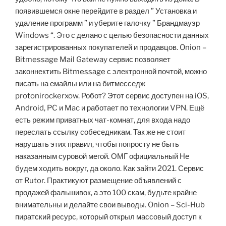
появившемся окне перейдите в раздел ” Установка и
удаление программ ” и уберите галочку ” Брандмауэр
Windows “. Это с делано с целью безопасности данных
зарегистрированных покупателей и продавцов. Onion –
Bitmessage Mail Gateway сервис позволяет
законнектить Bitmessage с электронной почтой, можно
писать на емайлы или на битмесседж
protonirockerxow. Робот? Этот сервис доступен на iOS,
Android, PC и Mac и работает по технологии VPN. Ещё
есть режим приватных чат-комнат, для входа надо
переслать ссылку собеседникам. Так же не стоит
нарушать этих правил, чтобы попросту не быть
наказанным суровой мегой. ОМГ официальный Не
будем ходить вокруг, да около. Как зайти 2021. Сервис
от Rutor. Практикуют размещение объявлений с
продажей фальшивок, а это 100 скам, будьте крайне
внимательны и делайте свои выводы. Onion – Sci-Hub
пиратский ресурс, который открыл массовый доступ к