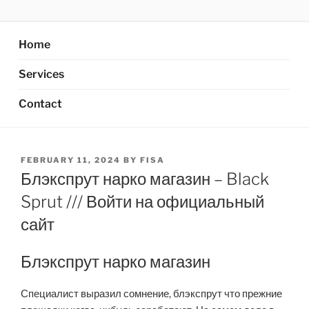
Skip
AXATA PTE.LTD
YOUR BEST PARTNER OF BUSINESS
to
content
Home
Services
Contact
POSTED
FEBRUARY 11, 2024
BY
FISA
ON
Блэкспрут нарко магазин – Black
Sprut /// Войти на официальный
сайт
Блэкспрут нарко магазин
Специалист выразил сомнение, блэкспрут что прежние