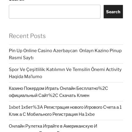
Search
Recent Posts
Pin Up Online Casino Azerbaycan ️ Onlayn Kazino Pinup
Rəsmi Saytı
Spor Ve Çeşitlilik: Katılımın Ve Temsilin Önemi Activity
Haqida Ma’lumo
Казино Покердом Играть Онлайн Бесплатно%2C
официальный Сайт%2C Скачать Клиен
1xbet 1хбет%3A Регистрация нового Игрового Счета а 1
Клик а С Мобильного Регистрация На 1xbe
Онлайн Рулетка Играйте в Американскую И