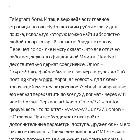
Telegram боты. И так, в верхней части главное
страницы логова Hydra находим рубли строку для
поиска, используя которую можно найти абсолютно
любой товар, который только взбредёт в голову.
Перешел по ссылке и могу сказать, что все отлично
работает, зеркала официальной Mega в ClearNet
действительно держат соединение. Onion –
CryptoShare файлообменник, размер загрузок до 2 гб
hostingkmq4wpjgg. Хорошая новость, для любых
транзакций имеется встроенное 7dxhash шифрование,
его нельзя перехватить по воздуху, поймать через wifi
или Ethernet. Зеркало arhivach. Onion/?x1 – runion
форум, есть что почитать vvvvvvvv766nz273.onion –
НС форум. При необходимости настройте
дополнительные параметры доступа. Дружелюбным его
никак не назовешь. Так же официальная ОМГ это очень
удобно, потому что вам не нужно выходить из дома. В