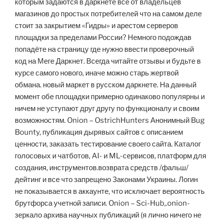
которым задаются в даркнете все от владельцев
магазинов до простых потребителей что на самом деле
стоит за закрытием «Гидры» и арестом серверов
площадки за пределами России? Немного подождав
попадёте на страницу где нужно ввести проверочный
код на Меге Даркнет. Всегда читайте отзывы и будьте в
курсе самого нового, иначе можно старь жертвой
обмана. новый маркет в русском даркнете. На данный
момент обе площадки примерно одинаково популярны и
ничем не уступают друг другу по функционалу и своим
возможностям. Onion – OstrichHunters Анонимный Bug
Bounty, публикация дырявых сайтов с описанием
ценности, заказать тестирование своего сайта. Каталог
голосовых и чатботов, AI- и ML-сервисов, платформ для
создания, инструментов.возврата средств /фальш/
дейтинг и все что запрещено Законами Украины. Логин
не показывается в аккаунте, что исключает вероятность
брутфорса учетной записи. Onion – Sci-Hub,.onion-
зеркало архива научных публикаций (я лично ничего не