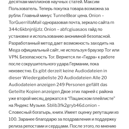
десяткам миллионов научных статей. Максим
Пользователь. Теперь покупка товара возможна за
рубли. Главный минус TunnelBear цена. Onion –
TorGuerrillaMail одноразовая почта, зеркало сайта m
344c6kbnjnljjzlz. Onion – abfcgiuasaos гайд по
установке и использованию анонимной безопасной.
Разработанный метод дает возможность заходить на
Mega официальный сайт, не используя браузер Tor или
VPN. Безопасность Tor. Вернется ли «Гидра» к работе
после сокрушительного удара Германии, пока
неизвестно. Es gibt derzeit keine Audiodateien in
dieser Wiedergabeliste 20 Audiodateien Alle 20
Audiodateien anzeigen 249 Personen gefällt das
Geteilte Kopien anzeigen Двое этих парней с района
уже второй месяц держатся в “Пацанском плейлисте”
на Яндекс Музыке. Sblib3fk2gryb46d.onion –
Словесный богатырь, книги. Имеет оценку репутации из
100. Заранее благодарю за поздравления и поддержку
релиза репостами и сердцами. После этого, по мнению