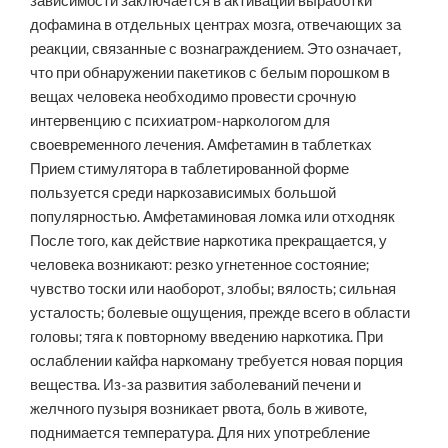
зависимости заключается в активации выработки
дофамина в отдельных центрах мозга, отвечающих за
реакции, связанные с вознаграждением. Это означает,
что при обнаружении пакетиков с белым порошком в
вещах человека необходимо провести срочную
интервенцию с психиатром-наркологом для
своевременного лечения. Амфетамин в таблетках
Прием стимулятора в таблетированной форме
пользуется среди наркозависимых большой
популярностью. Амфетаминовая ломка или отходняк
После того, как действие наркотика прекращается, у
человека возникают: резко угнетенное состояние;
чувство тоски или наоборот, злобы; вялость; сильная
усталость; болевые ощущения, прежде всего в области
головы; тяга к повторному введению наркотика. При
ослаблении кайфа наркоману требуется новая порция
вещества. Из-за развития заболеваний печени и
желчного пузыря возникает рвота, боль в животе,
поднимается температура. Для них употребление