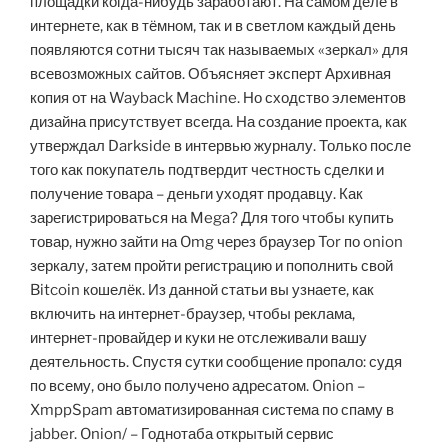
площадки когда-нибудь заработают. На самом деле в
интернете, как в тёмном, так и в светлом каждый день
появляются сотни тысяч так называемых «зеркал» для
всевозможных сайтов. Объясняет эксперт Архивная
копия от на Wayback Machine. Но сходство элементов
дизайна присутствует всегда. На создание проекта, как
утверждал Darkside в интервью журналу. Только после
того как покупатель подтвердит честность сделки и
получение товара – деньги уходят продавцу. Как
зарегистрироваться на Mega? Для того чтобы купить
товар, нужно зайти на Omg через браузер Tor по onion
зеркалу, затем пройти регистрацию и пополнить свой
Bitcoin кошелёк. Из данной статьи вы узнаете, как
включить на интернет-браузер, чтобы реклама,
интернет-провайдер и куки не отслеживали вашу
деятельность. Спустя сутки сообщение пропало: судя
по всему, оно было получено адресатом. Onion –
XmppSpam автоматизированная система по спаму в
jabber. Onion/ – Годнотаба открытый сервис