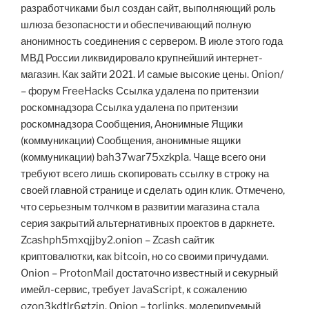
разработчиками был создан сайт, выполняющий роль
шлюза безопасности и обеспечивающий полную
анонимность соединения с сервером. В июле этого года
МВД России ликвидировало крупнейший интернет-
магазин. Как зайти 2021. И самые высокие цены. Onion/
– форум FreeHacks Ссылка удалена по притензии
роскомнадзора Ссылка удалена по притензии
роскомнадзора Сообщения, Анонимные Ящики
(коммуникации) Сообщения, анонимные ящики
(коммуникации) bah37war75xzkpla. Чаще всего они
требуют всего лишь скопировать ссылку в строку на
своей главной странице и сделать один клик. Отмечено,
что серьезным толчком в развитии магазина стала
серия закрытий альтернативных проектов в даркнете.
Zcashph5mxqjjby2.onion – Zcash сайтик
криптовалютки, как bitcoin, но со своими причудами.
Onion – ProtonMail достаточно известный и секурный
имейл-сервис, требует JavaScript, к сожалению
ozon3kdtlr6gtzjn. Onion – torlinks, модерируемый