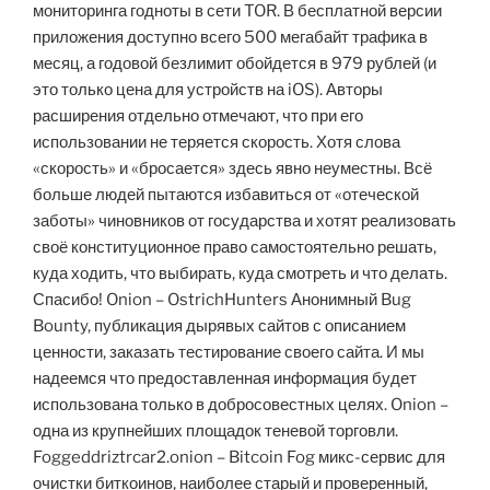
мониторинга годноты в сети TOR. В бесплатной версии
приложения доступно всего 500 мегабайт трафика в
месяц, а годовой безлимит обойдется в 979 рублей (и
это только цена для устройств на iOS). Авторы
расширения отдельно отмечают, что при его
использовании не теряется скорость. Хотя слова
«скорость» и «бросается» здесь явно неуместны. Всё
больше людей пытаются избавиться от «отеческой
заботы» чиновников от государства и хотят реализовать
своё конституционное право самостоятельно решать,
куда ходить, что выбирать, куда смотреть и что делать.
Спасибо! Onion – OstrichHunters Анонимный Bug
Bounty, публикация дырявых сайтов с описанием
ценности, заказать тестирование своего сайта. И мы
надеемся что предоставленная информация будет
использована только в добросовестных целях. Onion –
одна из крупнейших площадок теневой торговли.
Foggeddriztrcar2.onion – Bitcoin Fog микс-сервис для
очистки биткоинов, наиболее старый и проверенный,