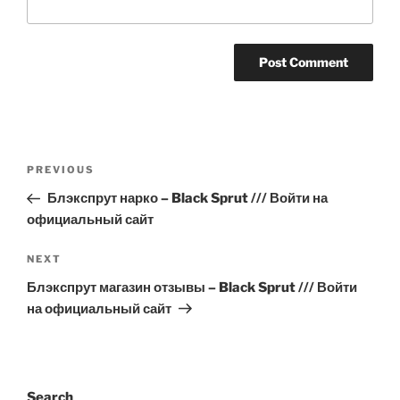
Post
Previous
PREVIOUS
navigation
Post
Блэкспрут нарко – Black Sprut /// Войти на
официальный сайт
Next
NEXT
Post
Блэкспрут магазин отзывы – Black Sprut /// Войти
на официальный сайт
Search