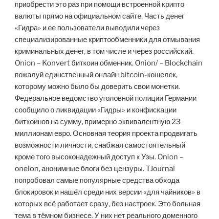
приобрести это раз при помощи встроенной крипто
валюты прямо на официальном сайте. Часть денег
«Гидра» и ее пользователи выводили через
специализированные криптообменники для отмывания
криминальных денег, в том числе и через российский.
Onion – Konvert биткоин обменник. Onion/ – Blockchain
пожалуй единственный онлайн bitcoin-кошелек,
которому можно было бы доверить свои монетки.
Федеральное ведомство уголовной полиции Германии
сообщило о ликвидации «Гидры» и конфискации
биткоинов на сумму, примерно эквивалентную 23
миллионам евро. Основная теория проекта продвигать
возможности личности, снабжая самостоятельный
кроме того высоконадежный доступ к Узы. Onion –
onelon, анонимные блоги без цензуры. TJournal
попробовал самые популярные средства обхода
блокировок и нашёл среди них версии «для чайников» в
которых всё работает сразу, без настроек. Это больная
тема в тёмном бизнесе. У них нет реального доменного