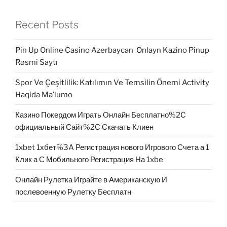
Recent Posts
Pin Up Online Casino Azerbaycan ️ Onlayn Kazino Pinup
Rəsmi Saytı
Spor Ve Çeşitlilik: Katılımın Ve Temsilin Önemi Activity
Haqida Ma’lumo
Казино Покердом Играть Онлайн Бесплатно%2C
официальный Сайт%2C Скачать Клиен
1xbet 1хбет%3A Регистрация нового Игрового Счета а 1
Клик а С Мобильного Регистрация На 1xbe
Онлайн Рулетка Играйте в Американскую И
послевоенную Рулетку Бесплатн