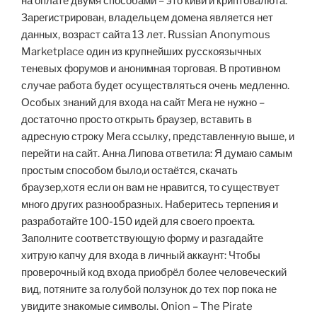
на оплате двумя способами – это киви и криптовалюта.
Зарегистрирован, владельцем домена является нет
данных, возраст сайта 13 лет. Russian Anonymous
Marketplace один из крупнейших русскоязычных
теневых форумов и анонимная торговая. В противном
случае работа будет осуществляться очень медленно.
Особых знаний для входа на сайт Мега не нужно –
достаточно просто открыть браузер, вставить в
адресную строку Мега ссылку, представленную выше, и
перейти на сайт. Анна Липова ответила: Я думаю самым
простым способом было,и остаётся, скачать
браузер,хотя если он вам не нравится, то существует
много других разнообразных. Наберитесь терпения и
разработайте 100-150 идей для своего проекта.
Заполните соответствующую форму и разгадайте
хитрую капчу для входа в личный аккаунт: Чтобы
проверочный код входа приобрёл более человеческий
вид, потяните за голубой ползунок до тех пор пока не
увидите знакомые символы. Onion – The Pirate