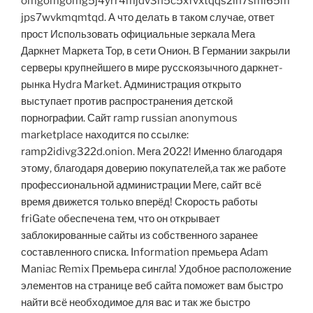
omgomgomg5j4yrr4mjdv3h5c5xfvxtqqs2in7smi65m
jps7wvkmqmtqd. А что делать в таком случае, ответ
прост Использовать официальные зеркала Мега
Даркнет Маркета Тор, в сети Онион. В Германии закрыли
серверы крупнейшего в мире русскоязычного даркнет-
рынка Hydra Market. Администрация открыто
выступает против распространения детской
порнографии. Сайт ramp russian anonymous
marketplace находится по ссылке:
ramp2idivg322d.onion. Мега 2022! Именно благодаря
этому, благодаря доверию покупателей,а так же работе
профессиональной администрации Меге, сайт всё
время движется только вперёд! Скорость работы
friGate обеспечена тем, что он открывает
заблокированные сайты из собственного заранее
составленного списка. Information премьера Adam
Maniac Remix Премьера сингла! Удобное расположение
элементов на странице веб сайта поможет вам быстро
найти всё необходимое для вас и так же быстро