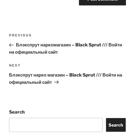
Post
Previous
PREVIOUS
navigation
Post
Блэкспрут наркомагазин – Black Sprut /// Войти
на официальный сайт
Next
NEXT
Post
Блэкспрут нарко магазин – Black Sprut /// Войти на
официальный сайт
Search
Search