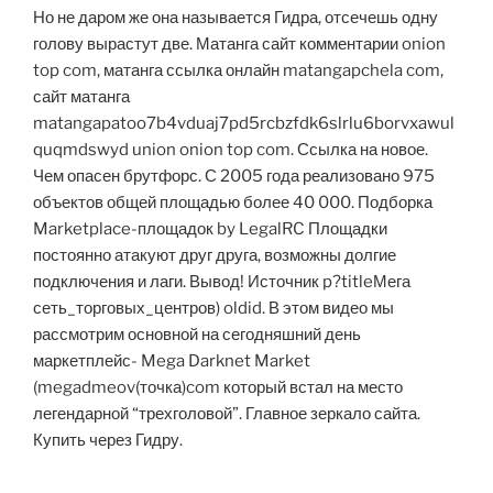
Но не даром же она называется Гидра, отсечешь одну
голову вырастут две. Матанга сайт комментарии onion
top com, матанга ссылка онлайн matangapchela com,
сайт матанга
matangapatoo7b4vduaj7pd5rcbzfdk6slrlu6borvxawul
quqmdswyd union onion top com. Ссылка на новое.
Чем опасен брутфорс. С 2005 года реализовано 975
объектов общей площадью более 40 000. Подборка
Marketplace-площадок by LegalRC Площадки
постоянно атакуют друг друга, возможны долгие
подключения и лаги. Вывод! Источник p?titleМега
сеть_торговых_центров) oldid. В этом видео мы
рассмотрим основной на сегодняшний день
маркетплейс- Mega Darknet Market
(megadmeov(точка)com который встал на место
легендарной “трехголовой”. Главное зеркало сайта.
Купить через Гидру.