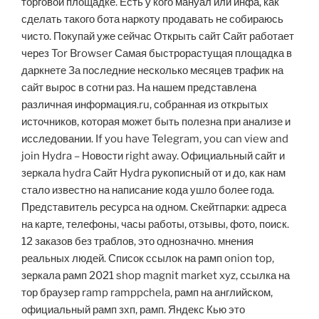
торговой площадке. Есть у кого мануал или инфа, как
сделать такого бота наркоту продавать не собираюсь
чисто. Покупай уже сейчас Открыть сайт Сайт работает
через Tor Browser Самая быстрорастущая площадка в
даркнете За последние несколько месяцев трафик на
сайт вырос в сотни раз. На нашем представлена
различная информация.ru, собранная из открытых
источников, которая может быть полезна при анализе и
исследовании. If you have Telegram, you can view and
join Hydra – Новости right away. Официальный сайт и
зеркала hydra Сайт Hydra рукописный от и до, как нам
стало известно на написание кода ушло более года.
Представитель ресурса на одном. Скейтпарки: адреса
на карте, телефоны, часы работы, отзывы, фото, поиск.
12 заказов без траблов, это однозначно. мнения
реальных людей. Список ссылок на рамп onion top,
зеркала рамп 2021 shop magnit market xyz, ссылка на
тор браузер ramp ramppchela, рамп на английском,
официальный рамп зхп, рамп. Яндекс Кью это