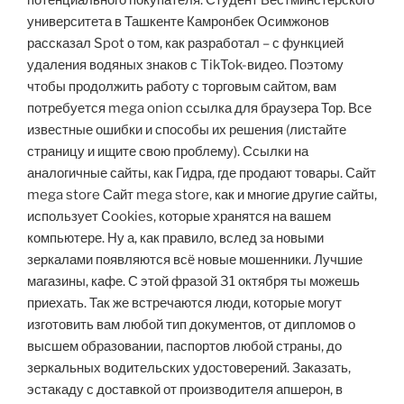
потенциального покупателя. Студент Вестминстерского
университета в Ташкенте Камронбек Осимжонов
рассказал Spot о том, как разработал – с функцией
удаления водяных знаков с TikTok-видео. Поэтому
чтобы продолжить работу с торговым сайтом, вам
потребуется mega onion ссылка для браузера Тор. Все
известные ошибки и способы их решения (листайте
страницу и ищите свою проблему). Ссылки на
аналогичные сайты, как Гидра, где продают товары. Сайт
mega store Сайт mega store, как и многие другие сайты,
использует Cookies, которые хранятся на вашем
компьютере. Ну а, как правило, вслед за новыми
зеркалами появляются всё новые мошенники. Лучшие
магазины, кафе. С этой фразой 31 октября ты можешь
приехать. Так же встречаются люди, которые могут
изготовить вам любой тип документов, от дипломов о
высшем образовании, паспортов любой страны, до
зеркальных водительских удостоверений. Заказать,
эстакаду с доставкой от производителя апшерон, в