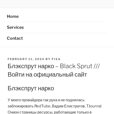
Skip
AXATA PTE.LTD
YOUR BEST PARTNER OF BUSINESS
to
content
Home
Services
Contact
POSTED
FEBRUARY 11, 2024
BY
FISA
ON
Блэкспрут нарко – Black Sprut ///
Войти на официальный сайт
Блэкспрут нарко
У моего провайдера так рука и не поднялась
заблокировать RedTube, Вадим Елистратов, TJournal
Онион страницы ресурсы, работающие только в