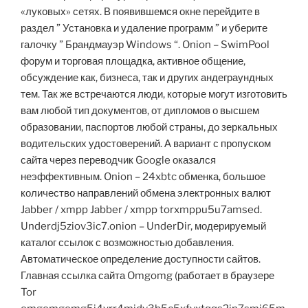
«луковых» сетях. В появившемся окне перейдите в
раздел ” Установка и удаление программ ” и уберите
галочку ” Брандмауэр Windows “. Onion – SwimPool
форум и торговая площадка, активное общение,
обсуждение как, бизнеса, так и других андеграундных
тем. Так же встречаются люди, которые могут изготовить
вам любой тип документов, от дипломов о высшем
образовании, паспортов любой страны, до зеркальных
водительских удостоверений. А вариант с пропуском
сайта через переводчик Google оказался
неэффективным. Onion – 24xbtc обменка, большое
количество направлений обмена электронных валют
Jabber / xmpp Jabber / xmpp torxmppu5u7amsed.
Underdj5ziov3ic7.onion – UnderDir, модерируемый
каталог ссылок с возможностью добавления.
Автоматическое определение доступности сайтов.
Главная ссылка сайта Omgomg (работает в браузере
Tor