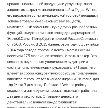
продаже нелегальной продукции и услуг стартовал
задолго до закрытия аналогичного сайта Гидра. Wired,
его вдохновил успех американской торговой площадки.
Топовые товары уже знакомых вам веществ,
моментальный обменник и куча других разнообразных
функций ожидают клиентов площадки даркмаркетов!
Это всё.Санкт-Петербурге и по всей России Стоимость
от 7500. России. В 2015 финансовом году (с 1 сентября
2014 года по года) торговые центры мега в России
посетили 275 миллионов человек. Играть в покер. Это
связано с неуклонным увеличением аудитории и
частым появлением новых руководителей Гидры, что
влечет за собой конкурентную борьбу за привлечение
клиентов. У кого нет tor, в канале инфа и APK файл, для
тор. Жека 3 дня назад Работает! Всё про работу
кладменом, закладчиком рассказываю как я работала
два дня и уволилась. О товаре и ценах, это
действительно волнует каждого клиента и