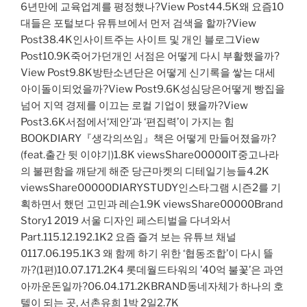
6년만에 교육업계를 평정했나?View Post44.5K왜 요즘10
대들은 포털보다 유튜브에서 먼저 검색을 할까?View
Post38.4K인사이트주는 사이트 및 개인 블로그View
Post10.9K죽어가던개인 서점은 어떻게 다시 부활했을까?
View Post9.8K방탄소년단은 어떻게 신기록을 쌓는 대세
아이돌이되었을까?View Post9.6K성심당은어떻게 빵집을
넘어 지역 경제를 이끄는 로컬 기업이 됐을까?View
Post3.6K서점에서‘제안’과 ‘편집력’이 가지는 힘
BOOKDIARY『생각의쓰임』책은 어떻게 만들어졌을까?
(feat.출간 뒷 이야기)1.8K viewsShare00000IT중고나라
의 불편함을 깨닫게 해준 당근마켓의 디테일기능들4.2K
viewsShare00000DIARYSTUDY인스타그램 시즌2를 기
획하면서 했던 고민과 레슨1.9K viewsShare00000Brand
Story1 2019 서울 디자인 페스티벌을 다녀와서
Part.115.12.192.1K2 요즘 즐겨 보는 유튜브 채널
0117.06.195.1K3 왜 함께 하기 위한 ‘협동조합’이 다시 뜰
까?(1편)10.07.171.2K4 롯데월드타워의 ’40억 불꽃’은 과연
아까운돈일까?06.04.171.2KBRAND동네자체가 하나의 호
텔이 되는 곳, 서촌유희 1박 2일2.7K