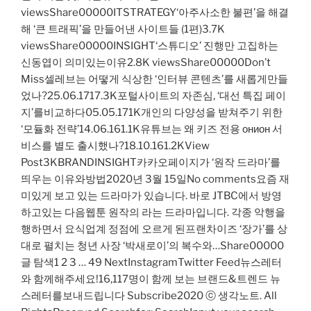
viewsShare00000ITSTRATEGY‘아주사소한 불편’을 해결
해 ‘큰 트래픽’을 만들어낸 사이트들 (1편)3.7K
viewsShare00000INSIGHT‘스튜디오’ 진행만 고집하는
신동엽이 의미있는이유2.8K viewsShare00000Don’t
Miss셀레브는 어떻게 식상한 ‘인터뷰 콘텐츠’를 새롭게만들
었나?25.06.1717.3K포털사이트의 자존심, ‘대선 특집 페이
지’를비교하다05.05.171K개인의 다양성을 받쳐주기 위한
‘모듈화 전략’14.06.161.1K유튜브는 왜 키즈 전용 онион 서
비스를 별도 출시했나?18.10.161.2KView
Post3KBRANDINSIGHT카카오페이지가 ‘원작 드라마’를
띄우는 이유와방법2020년 3월 15일No comments요즘 재
미있게 보고 있는 드라마가 있습니다. 바로 JTBC에서 방영
하고있는 다음웹툰 원작의 라는 드라마입니다. 각종 악행을
행하면서 요식업계 정점에 오르게 된프랜차이즈 ‘장가’를 상
대로 펼치는 청년 사장 ‘박새로이’의 복수와…Share00000
글 탐색1 2 3 … 49 NextInstagramTwitter Feed뉴스레터
와 함께해주세요!16,117명이 함께 보는 브랜드&트렌드 뉴
스레터를보내드립니다 Subscribe2020 ⓒ 생각노트. All