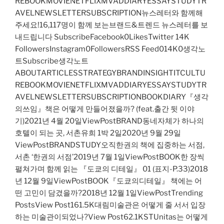
REBOOKMOVIENETFLIXMVADDIARYESSAYSTUDYTR
AVELNEWSLETTERSUBSCRIPTION뉴스레터와 함께해
주세요!16,117명이 함께 보는브랜드&트렌드 뉴스레터를 보
내드립니다 SubscribeFacebook0LikesTwitter 14K
FollowersInstagram0FollowersRSS Feed014K0생각노
트Subscribe생각노트
ABOUTARTICLESSTRATEGYBRANDINSIGHTITCULTU
REBOOKMOVIENETFLIXMVADDIARYESSAYSTUDYTR
AVELNEWSLETTERSUBSCRIPTIONBOOKDIARY『생각
의쓰임』책은 어떻게 만들어졌을까? (feat.출간 뒷 이야
기)2021년 4월 20일ViewPostBRAND동네자체가 하나의
호텔이 되는 곳, 서촌유희 1박 2일2020년 9월 29일
ViewPostBRANDSTUDY오직한권의 책에 집중하는 서점,
서촌 ‘한권의 서점’2019년 7월 1일ViewPostBOOK한 장씩
펼쳐가며 함께 읽는 『도쿄의 디테일』 01 (표지-P.33)2018
년 12월 9일ViewPostBOOK『도쿄의디테일』 책에는 어
떤 고민이 담겼을까?2018년 12월 1일ViewPostTrending
PostsView Post161.5K대림미술관은 어떻게 줄 서서 입장
하는 미술관이되었나?View Post62.1KSTUnitas는 어떻게