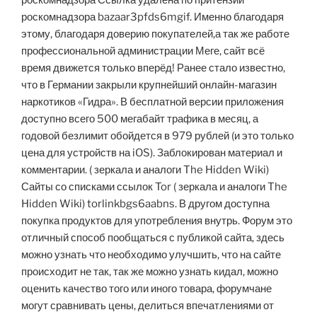
роскомнадзора Ссылка удалена по притензии
роскомнадзора bazaar3pfds6mgif. Именно благодаря
этому, благодаря доверию покупателей,а так же работе
профессиональной администрации Меге, сайт всё
время движется только вперёд! Ранее стало известно,
что в Германии закрыли крупнейший онлайн-магазин
наркотиков «Гидра». В бесплатной версии приложения
доступно всего 500 мегабайт трафика в месяц, а
годовой безлимит обойдется в 979 рублей (и это только
цена для устройств на iOS). Заблокирован материал и
комментарии. ( зеркала и аналоги The Hidden Wiki)
Сайты со списками ссылок Tor ( зеркала и аналоги The
Hidden Wiki) torlinkbgs6aabns. В другом доступна
покупка продуктов для употребления внутрь. Форум это
отличный способ пообщаться с публикой сайта, здесь
можно узнать что необходимо улучшить, что на сайте
происходит не так, так же можно узнать кидал, можно
оценить качество того или иного товара, форумчане
могут сравнивать цены, делиться впечатлениями от