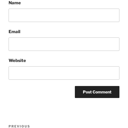
Name
Email
Website
Post
Previous
PREVIOUS