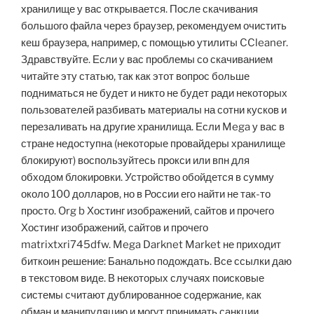
хранилище у вас открывается. После скачивания
большого файла через браузер, рекомендуем очистить
кеш браузера, например, с помощью утилиты CCleaner.
Здравствуйте. Если у вас проблемы со скачиванием
читайте эту статью, так как этот вопрос больше
подниматься не будет и никто не будет ради некоторых
пользователей разбивать материалы на сотни кусков и
перезаливать на другие хранилища. Если Mega у вас в
стране недоступна (некоторые провайдеры хранилище
блокируют) воспользуйтесь прокси или впн для
обходом блокировки. Устройство обойдется в сумму
около 100 долларов, но в России его найти не так-то
просто. Org b Хостинг изображений, сайтов и прочего
Хостинг изображений, сайтов и прочего
matrixtxri745dfw. Mega Darknet Market не приходит
биткоин решение: Банально подождать. Все ссылки даю
в текстовом виде. В некоторых случаях поисковые
системы считают дублированное содержание, как
обман и манипуляцию и могут принимать санкции.