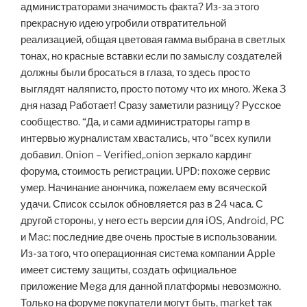
администраторами значимость факта? Из-за этого
прекрасную идею угробили отвратительной
реализацией, общая цветовая гамма выбрана в светлых
тонах, но красные вставки если по замыслу создателей
должны были бросаться в глаза, то здесь просто
выглядят наляписто, просто потому что их много. Жека 3
дня назад Работает! Сразу заметили разницу? Русское
сообщество. “Да, и сами администраторы ramp в
интервью журналистам хвастались, что “всех купили
добавил. Onion – Verified,.onion зеркало кардинг
форума, стоимость регистрации. UPD: похоже сервис
умер. Начинание анончика, пожелаем ему всяческой
удачи. Список ссылок обновляется раз в 24 часа. С
другой стороны, у него есть версии для iOS, Android, PC
и Mac: последние две очень простые в использовании.
Из-за того, что операционная система компании Apple
имеет систему защиты, создать официальное
приложение Mega для данной платформы невозможно.
Только на форуме покупатели могут быть, market так