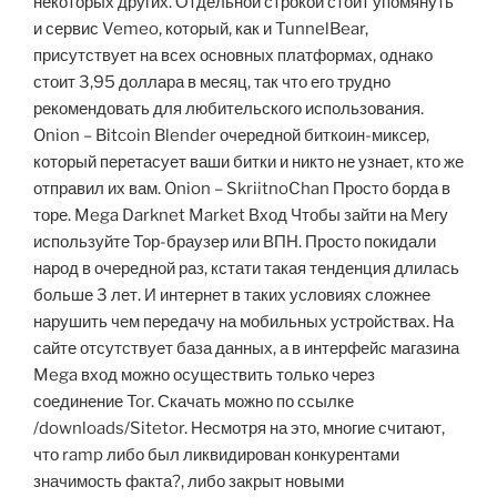
некоторых других. Отдельной строкой стоит упомянуть
и сервис Vemeo, который, как и TunnelBear,
присутствует на всех основных платформах, однако
стоит 3,95 доллара в месяц, так что его трудно
рекомендовать для любительского использования.
Onion – Bitcoin Blender очередной биткоин-миксер,
который перетасует ваши битки и никто не узнает, кто же
отправил их вам. Onion – SkriitnoChan Просто борда в
торе. Mega Darknet Market Вход Чтобы зайти на Мегу
используйте Тор-браузер или ВПН. Просто покидали
народ в очередной раз, кстати такая тенденция длилась
больше 3 лет. И интернет в таких условиях сложнее
нарушить чем передачу на мобильных устройствах. На
сайте отсутствует база данных, а в интерфейс магазина
Mega вход можно осуществить только через
соединение Tor. Скачать можно по ссылке
/downloads/Sitetor. Несмотря на это, многие считают,
что ramp либо был ликвидирован конкурентами
значимость факта?, либо закрыт новыми