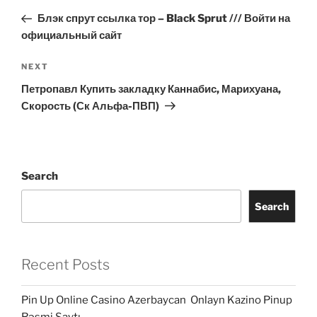
navigation
Post
Блэк спрут ссылка тор – Black Sprut /// Войти на
официальный сайт
Next
NEXT
Post
Петропавл Купить закладку Каннабис, Марихуана,
Скорость (Ск Альфа-ПВП)
Search
Search
Recent Posts
Pin Up Online Casino Azerbaycan ️ Onlayn Kazino Pinup
Rəsmi Saytı