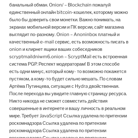
банальный обман. Onion/ – Blockchain пожалуй
единственный онлайн bitcoin-кошелек, которому можно
было бы доверить свои монетки. Важно понимать, на
экранах мобильной версии и ПК версии, сайт магазина
выглядит по-разному. Onion – Anoninbox платный и
качественный e-mail сервис, есть возможность писать в
onion и клирнет ящики ваших собеседников
scryptmaildniwm6.onion – ScryptMail есть встроенная
система PGP. Респект модераторам! В этом способе
есть одни минус, который кому- то возможно покажется
пустяком, а кому-то будет сильно мешать. По словам
Артёма Путинцева, ситуация с Hydra двойственная.
После перехода вы увидите главную страницу ресурса.
Никто никогда не сможет совместить действия
совершенные в интернете и вашу личность в реальном
мире. Требует JavaScript Ссылка удалена по притензии
роскомнадзора Ссылка удалена по притензии
роскомнадзора Ссылка удалена по притензии