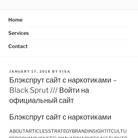
Skip
AXATA PTE.LTD
YOUR BEST PARTNER OF BUSINESS
to
content
Home
Services
Contact
POSTED
JANUARY 17, 2018
BY
FISA
ON
Блэкспрут сайт с наркотиками –
Black Sprut /// Войти на
официальный сайт
Блэкспрут сайт с наркотиками
ABOUTARTICLESSTRATEGYBRANDINSIGHTITCULTU