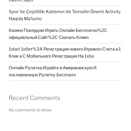
Spor Ve Çeşitlilik: Katılımın Ve Temsilin Önemi Activity
Haqida Ma’lumo
Казино Покердом Играть Онлайн Бесплатно%2C
официальный Сайт%2C Скачать Клиен
1xbet 1хбет%3A Регистрация нового Игрового Счета а 1
Клик а С Мобильного Регистрация На 1xbe
Онлайн Рулетка Играйте в Американскую И
послевоенную Рулетку Бесплатн
Recent Comments
No comments to show.