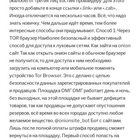
(жалобе) от третих лиц хостинг провайдеру. Для этого
просто добавьте в конце ссылки «.link» или «.cab».
Иногда отключается на несколько часов. Всё, что надо
знать новичку. Чем дальше идёт время, тем более
интересные способы они придумывают. Способ 1: Через
TOR браузер Наиболее безопасный и эффективный
способ для доступа к луковым сетям. Как зайти на onion
сайт Так как открыть онион сайты в обычном браузере
не получится, то для доступа к ним необходимо
загрузить на компьютер или мобильное поменять
устройство Tor Browser. Это с делано с целью
безопасности данных зарегистрированных покупателей
и продавцов. Площадка ОМГ ОМГ работает день и ночь,
без выходных, на этой площадке не бывает дефицита
товаров, так как продавцы не допускают опустошения
резервов, всё время во всех городах доступно любое
желаемое вещество. @onionsite_bot Бот с сайтами.
Лишь после полной оплаты штрафа продавец сможет
вернуться на площадку. Первый способ попасть на