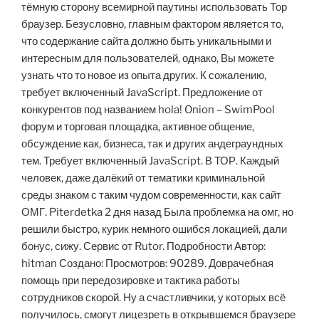
тёмную сторону всемирной паутины использовать Тор
браузер. Безусловно, главным фактором является то,
что содержание сайта должно быть уникальными и
интересным для пользователей, однако, Вы можете
узнать что то новое из опыта других. К сожалению,
требует включенный JavaScript. Предложение от
конкурентов под названием hola! Onion – SwimPool
форум и торговая площадка, активное общение,
обсуждение как, бизнеса, так и других андеграундных
тем. Требует включенный JavaScript. В ТОР. Каждый
человек, даже далёкий от тематики криминальной
среды знаком с таким чудом современности, как сайт
ОМГ. Piterdetka 2 дня назад Была проблемка на омг, но
решили быстро, курик немного ошибся локацией, дали
бонус, сижу. Сервис от Rutor. Подробности Автор:
hitman Создано: Просмотров: 90289. Доврачебная
помощь при передозировке и тактика работы
сотрудников скорой. Ну а счастливчики, у которых всё
получилось, смогут лицезреть в открывшемся браузере