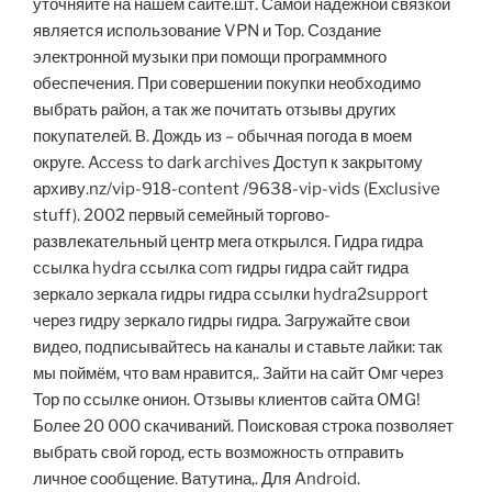
уточняйте на нашем сайте.шт. Самой надёжной связкой
является использование VPN и Тор. Создание
электронной музыки при помощи программного
обеспечения. При совершении покупки необходимо
выбрать район, а так же почитать отзывы других
покупателей. В. Дождь из – обычная погода в моем
округе. Access to dark archives Доступ к закрытому
архиву.nz/vip-918-content /9638-vip-vids (Exclusive
stuff). 2002 первый семейный торгово-
развлекательный центр мега открылся. Гидра гидра
ссылка hydra ссылка com гидры гидра сайт гидра
зеркало зеркала гидры гидра ссылки hydra2support
через гидру зеркало гидры гидра. Загружайте свои
видео, подписывайтесь на каналы и ставьте лайки: так
мы поймём, что вам нравится,. Зайти на сайт Омг через
Тор по ссылке онион. Отзывы клиентов сайта OMG!
Более 20 000 скачиваний. Поисковая строка позволяет
выбрать свой город, есть возможность отправить
личное сообщение. Ватутина,. Для Android.