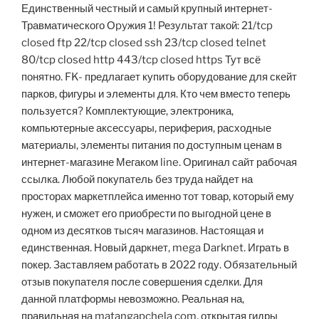
Единственный честный и самый крупный интернет-
Травматического Оpyжия 1! Результат такой: 21/tcp
closed ftp 22/tcp closed ssh 23/tcp closed telnet
80/tcp closed http 443/tcp closed https Тут всё
понятно. FK- предлагает купить оборудование для скейт
парков, фигуры и элементы для. Кто чем вместо теперь
пользуется? Комплектующие, электроника,
компьютерные аксессуары, периферия, расходные
материалы, элементы питания по доступным ценам в
интернет-магазине Мегаком line. Оригинал сайт рабочая
ссылка. Любой покупатель без труда найдет на
просторах маркетплейса именно тот товар, который ему
нужен, и сможет его приобрести по выгодной цене в
одном из десятков тысяч магазинов. Настоящая и
единственная. Новый даркнет, mega Darknet. Играть в
покер. Заставляем работать в 2022 году. Обязательный
отзыв покупателя после совершения сделки. Для
данной платформы невозможно. Реальная на,
правильная на matangapchela com, открытая гидры