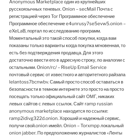
Anonymous Marketplace один из крупнейших
русскоязычных теневых. Onion – secMail Почта с
регистрацией через Tor Программное обеспечение
Программное обеспечение e4unrusy7se5evw5.onion –
eXeLaB, портал по исследованию программ.
Моментальный это такой способ покупки, когда вам
показаны только варианты когда покупка мгновенная, то
есть без подтверждения продавца. Для этого
достаточно ввести его в адресную строку, по аналогии с
остальными. Onion/rc/ – RiseUp Email Service
почтовый сервис от известного и авторитетного райзапа
lelantoss7bcnwbv. Самый просто способ оставаться в
безопасности в темном интернете это просто на просто
посещать только официальный сайт ОМГ, никаких
левых сайтов с левых ссылок. Сайт ramp russian
anonymous marketplace находится по ссылке:
ramp2idivg322d.onion. Хороший и надежный сервис,
получи свой.onion имейл. Onion – Torxmpp локальный
onion jabber. По предположению журналистов «Ленты