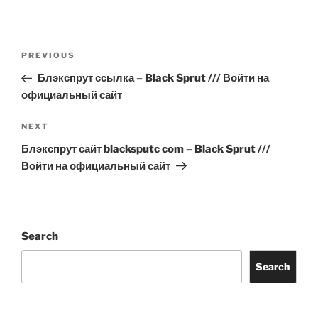
Post
Previous
PREVIOUS
navigation
Post
Блэкспрут ссылка – Black Sprut /// Войти на
официальный сайт
Next
NEXT
Post
Блэкспрут сайт blacksputc com – Black Sprut ///
Войти на официальный сайт
Search
Search