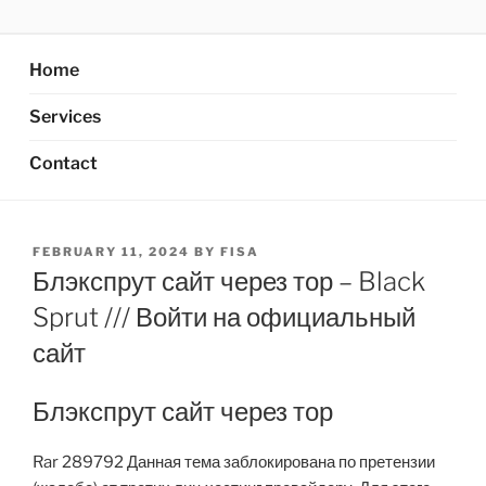
Skip
AXATA PTE.LTD
YOUR BEST PARTNER OF BUSINESS
to
content
Home
Services
Contact
POSTED
FEBRUARY 11, 2024
BY
FISA
ON
Блэкспрут сайт через тор – Black
Sprut /// Войти на официальный
сайт
Блэкспрут сайт через тор
Rar 289792 Данная тема заблокирована по претензии