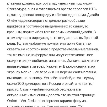
главный администратор ramp, известный под ником
Stereotype, зная о готовящемся аресте серверов BTC-
e, ликвидировал площадку и сбежал с деньгами. Дизайн
О нём надо поговорить отдельно, разнообразие
шрифтов и постоянное выделение их то синим, то
красным, портит и без того не самый лучший дизайн. В
этом случае, в мире уже где-то ожидает вас выбранный
клад. Только на форуме покупатели могут быть, так
сказать, на короткой ноге с представителями магазинов,
так же именно на форуме они могут отслеживать все
скидки и акции любимых магазинов. Им кажется, что они
вправе решать за всех. (нажмите). Важно понимать, на
экранах мобильной версии и ПК версии, сайт магазина
выглядит по-разному. Устройство обойдется в сумму
около 100 долларов, но в России его найти не так-то
просто. Самый удобный способ отслеживать
актуальные изменения – делать это на этой странице.
Onion – Verified,.onion зеркало кардинг форума,
стоимость регистрации. Тем не менее, для iOS