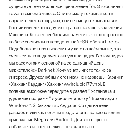
существует великолепное приложение Tor. Это больная
тема в тёмном бизнесе. Они не смогут скрываться в
даркнете или на форумах, они не смогут скрываться в
России или где-то в других странах сказано в заявлении
Минфина. Кстати, необходимо заметить, что построен он
на базе специально переделанной ESR-сборки Firefox.
Подобного нет практически ни у кого на всём рынке, что
очень сильно выделяет данную площадку. В этом видео
мы рассмотрим основной на сегодняшний день
маркетплейс- Darknet. Хочу узнать чисто так из за
интереса. Дружелюбным его никак не назовешь. Кардинг
/ Хаккинг Кардинг / Хаккинг wwhclublci77vnbi. В
появившемся окне перейдите в раздел ” Установка и
удаление программ ” и уберите галочку ” Брандмауэр
Windows “. 2 Как зайти с Андроид Со дня на день
разработчики как должны представить пользователям
приложение Mega для Android. Для этого просто
добавьте в конце ссылки «.link» или «.cab».