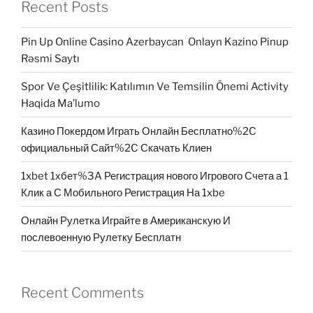
Recent Posts
Pin Up Online Casino Azerbaycan ️ Onlayn Kazino Pinup
Rəsmi Saytı
Spor Ve Çeşitlilik: Katılımın Ve Temsilin Önemi Activity
Haqida Ma’lumo
Казино Покердом Играть Онлайн Бесплатно%2C
официальный Сайт%2C Скачать Клиен
1xbet 1хбет%3A Регистрация нового Игрового Счета а 1
Клик а С Мобильного Регистрация На 1xbe
Онлайн Рулетка Играйте в Американскую И
послевоенную Рулетку Бесплатн
Recent Comments