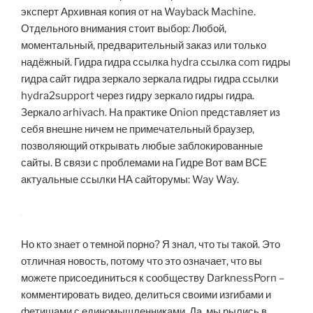
эксперт Архивная копия от на Wayback Machine.
Отдельного внимания стоит выбор: Любой,
моментальный, предварительный заказ или только
надёжный. Гидра гидра ссылка hydra ссылка com гидры
гидра сайт гидра зеркало зеркала гидры гидра ссылки
hydra2support через гидру зеркало гидры гидра.
Зеркало arhivach. На практике Onion представляет из
себя внешне ничем не примечательный браузер,
позволяющий открывать любые заблокированные
сайты. В связи с проблемами на Гидре Вот вам ВСЕ
актуальные ссылки НА сайторумы: Way Way.
Но кто знает о темной порно? Я знал, что ты такой. Это
отличная новость, потому что это означает, что вы
можете присоединиться к сообществу DarknessPorn –
комментировать видео, делиться своими изгибами и
фетишами с единомышленниками. Да, мы рылись в