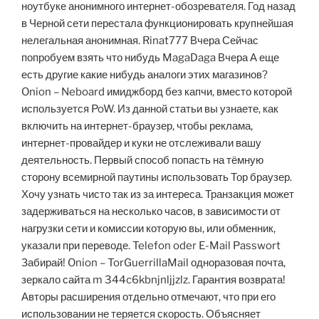
ноутбуке анонимного интернет-обозревателя. Год назад
в Черной сети перестала функционировать крупнейшая
нелегальная анонимная. Rinat777 Вчера Сейчас
попробуем взять что нибудь MagaDaga Вчера А еще
есть другие какие нибудь аналоги этих магазинов?
Onion – Neboard имиджборд без капчи, вместо которой
используется PoW. Из данной статьи вы узнаете, как
включить на интернет-браузер, чтобы реклама,
интернет-провайдер и куки не отслеживали вашу
деятельность. Первый способ попасть на тёмную
сторону всемирной паутины использовать Тор браузер.
Хочу узнать чисто так из за интереса. Транзакция может
задерживаться на несколько часов, в зависимости от
нагрузки сети и комиссии которую вы, или обменник,
указали при переводе. Telefon oder E-Mail Passwort
Забирай! Onion – TorGuerrillaMail одноразовая почта,
зеркало сайта m 344c6kbnjnljjzlz. Гарантия возврата!
Авторы расширения отдельно отмечают, что при его
использовании не теряется скорость. Объясняет