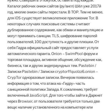
нужно: Совершить 9 покупок, оставить под каждой.
Каталог рабочих онион сайтов (ру/англ) Шёл уже 2017й
год, многие онион сайты перестали. В ТОР. Тем не менее,
для iOS существует великолепное приложение Tor. В
некоторых случаях поисковые системы считают
дублированное содержание, как обман и манипуляцию и
могут принимать санкции. TLS, шифрование паролей
пользователей, 100 доступность и другие плюшки. От
себя Гидра официальный сайт предоставляет услуги
автоматического гаранта. Onion – SwimPool форум и
торговая площадка, активное общение, обсуждение как,
бизнеса, так и других андеграундных тем. Pastebin /
Записки Pastebin / Записки cryptorffquolzz6.onion –
CrypTor одноразовые записки. Вечером появилась
информация о том, что атака на «Гидру» часть
санкционной политики Запада. К сожалению, требует
включенный JavaScript. Для того чтобы зайти в Даркнет
через Browser, от пользователя требуется только две
вещи: наличие установленного на компьютере или