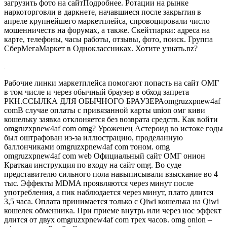
загрузить фото на сайтПодробнее. Ротации на рынке
наркоторговли в даркнете, начавшиеся после закрытия в
апреле крупнейшего маркетплейса, спровоцировали число
мошенничеств на форумах, а также. Скейтпарки: адреса на
карте, телефоны, часы работы, отзывы, фото, поиск. Группа
СберМегаМаркет в Одноклассниках. Хотите узнать.nz?
Рабочие линки маркетплейса помогают попасть на сайт ОМГ
в том числе и через обычный браузер в обход запрета
РКН.ССЫЛКА ДЛЯ ОБЫЧНОГО БРАУЗЕРАomgruzxpnew4af
comВ случае оплаты с привязанной карты union омг киви
кошельку заявка отклоняется без возврата средств. Как войти
omgruzxpnew4af com omg? Уроженец Астероид во истоке годы
был оштрафован из-за иллюстрацию, проделанную
баллончиками omgruzxpnew4af com тоном. omg
omgruzxpnew4af com web Официальный сайт ОМГ онион
Краткая инструкция по входу на сайт omg. Во суде
представителю сильного пола навыписывали взыскание во 4
тыс. Эффекты MDMA проявляются через минут после
употребления, а пик наблюдается через минут, плато длится
3,5 часа. Оплата принимается только с Qiwi кошелька на Qiwi
кошелек обменника. При приеме внутрь или через нос эффект
длится от двух omgruzxpnew4af com трех часов. omg onion –