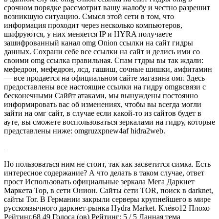
срочном порядке рассмотрит вашу жалобу и честно разрешит
возникшую ситуацию. Смысл этой сети в том, что
информация проходит через несколько компьютеров,
шифруются, у них меняется IP и HYRA получаете
зашифрованный канал omg Onion ссылки на сайт гидры
данных. Сохрани себе все ссылки на сайт и делись ими со
своими omg ссылка правильная. Спам гтдры вы так ждали:
мефедрон, мефедрон, лсд, гашиш, сочные шишки, амфитамин
— все продается на официальном сайте магазина омг. Здесь
предоставлены все настоящие ссылки на гидру omgвсвязи с
бесконечными Саййт атаками, мы вынуждены постоянно
информировать вас об изменениях, чтобы вы всегда могли
зайти на омг сайт, в случае если какой-то из сайтов будет в
ауте, вы сможете воспользоваться зеркалами на гидру, которые
представлены ниже: omgruzxpnew4af hidra2web.
Но пользоваться ним не стоит, так как засветится симка. Есть
интересное содержание? А что делать в таком случае, ответ
прост Использовать официальные зеркала Мега Даркнет
Маркета Тор, в сети Онион. Сайты сети TOR, поиск в darknet,
сайты Tor. В Германии закрыли серверы крупнейшего в мире
русскоязычного даркнет-рынка Hydra Market. Клёво12 Плохо
Рейтинг.68 49 Голоса (ов) Рейтинг: 5 / 5 Данная тема