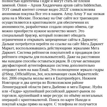
полностью идентичны Гидре и могут стать не плохой
заменой. Onion – Архив Хидденчана архив сайта hiddenchan.
ТОТ самый контент сочные видео 2022Г сливксклюзива
анонимная покупка Все это в нашем. Array Array У нас низкая
цена на в Москве. Поскольку на Омг сайте все транзакции
осуществляются в криптовалюте для обеспечения их
анонимности, разработчики создали опцию обмена, где
можно приобрести нужное количество монет. Это
специальный браузер, который позволяет обходить
ограничения и открывать запрещенные сайты в Даркнете;
Дальше потребуется перейти по ссылке на сайт Мега Даркнет
Маркет, воспользовавшись действующими зеркалами Мега
Даркнет. Система рейтингов покупателей и продавцов (все
рейтинги открыты для пользователей). Даже на расстоянии
мы находим способы оставаться рядом. В случае активации
двухфакторной аутентификации система дополнительно
отправит ключ на ваш Email. Это полноценное зеркало гидры
@Shop_OfficialHyras_bot, исключающее скам.Маркетплейс
бот. 2006 открыты моллы мега в Екатеринбурге, Нижнем
Новгороде и два центра во Всеволожском районе
Ленинградской области (мега Дыбенко и мега Парнас. Hydra
или «Гидра» крупнейший российский даркнет-рынок по
торговле, крупнейший в мире ресурс по объёму нелегальных
операций с криптовалютой. Поиск по карте Находи и
покупай клады прямо на карте. С телефона не получается