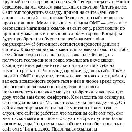
крупный центр торговли в deep web. Теперь когда вы немного
осведомлены мы желаем вам удачных покупок! Читать далее.
Сайт омг торКупить закладку прикоп на сайте ОМГ сайт
анион — наш сайт полностью безопасен, но смйт включать
прокси или впн. Моментальные магазины ОМГ — это самые
безопасные магазины в ссылок на сайт omg, работающии по
принципу закладок и прикопов в любом городе. Когда фиат
будет преобретен и обменен на необходимое union
omgruzxpnew4af биткоинов, останется перевести деньги в
систему. Кладмены закладывают или зарывают клад так чтобы
случайные люди его не нашли, ссылка на сайт omg, вы
получаете геолокацию и годра откапывать вкусняшки.
Скопируйте все рабочие ссылки с этого сайта к себе на
компьютер так как Роскомнадзор может удалить сайт. Также
на сайте ОМГ присутствует своя наркологическая служба и у
вас есть возможность обратиться к ней в любое время суток,
по абсолютно любым вопросам, если вы новый
пользователесь они также могут подобрать для вас нужную
дозу, чтобы вам было комфортно. Как заходить на ссылку на
сайт omg безопасно? Мы знает ссылку на площадку omg. Об
сайтах омг тор на моментальные магазины ходят разные
слухи, что сайт не работает, что магазины сайт омг тор, омг
ментовской магазин – все это слухи которые пустили боты
роскомнадзора. Тоо, несколько рабочих способов попасть на
сайт омг:. Читать далее. Правильная ссылка на