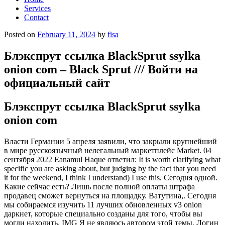
Services
Contact
Posted on
February 11, 2024
by
fisa
Блэкспрут ссылка BlackSprut ssylka
onion com – Black Sprut /// Войти на
официальный сайт
Блэкспрут ссылка BlackSprut ssylka
onion com
Власти Германии 5 апреля заявили, что закрыли крупнейший
в мире русскоязычный нелегальный маркетплейс Market. 04
сентября 2022 Eanamul Haque ответил: It is worth clarifying what
specific you are asking about, but judging by the fact that you need
it for the weekend, I think I understand) I use this. Сегодня одной.
Какие сейчас есть? Лишь после полной оплаты штрафа
продавец сможет вернуться на площадку. Ватутина,. Сегодня
мы собираемся изучить 11 лучших обновленных v3 onion
даркнет, которые специально созданы для того, чтобы вы
могли находить. IMG Я не являюсь автором этой темы. Логин