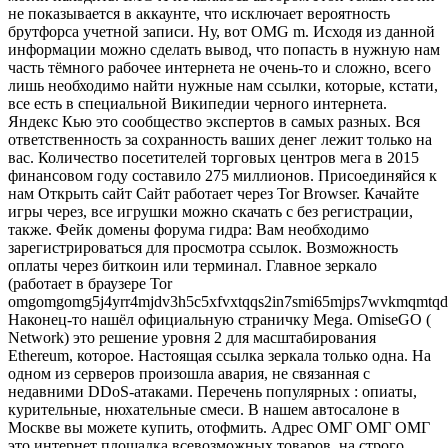
не показывается в аккаунте, что исключает вероятность
брутфорса учетной записи. Ну, вот OMG m. Исходя из данной
информации можно сделать вывод, что попасть в нужную нам
часть тёмного рабочее интернета не очень-то и сложно, всего
лишь необходимо найти нужные нам ссылки, которые, кстати,
все есть в специальной Википедии черного интернета.
Яндекс Кью это сообщество экспертов в самых разных. Вся
ответственность за сохранность ваших денег лежит только на
вас. Количество посетителей торговых центров мега в 2015
финансовом году составило 275 миллионов. Присоединяйся к
нам Открыть сайт Сайт работает через Tor Browser. Качайте
игры через, все игрушки можно скачать с без регистрации,
также. Фейк домены форума гидра: Вам необходимо
зарегистрироваться для просмотра ссылок. Возможность
оплаты через биткоин или терминал. Главное зеркало
(работает в браузере Tor
omgomgomg5j4yrr4mjdv3h5c5xfvxtqqs2in7smi65mjps7wvkmqmtqd
Наконец-то нашёл официальную страничку Mega. OmiseGO (
Network) это решение уровня 2 для масштабирования
Ethereum, которое. Настоящая ссылка зеркала только одна. На
одном из серверов произошла авария, не связанная с
недавними DDoS-атаками. Перечень популярных : опиаты,
курительные, нюхательные смеси. В нашем автосалоне в
Москве вы можете купить, отофмить. Адрес ОМГ ОМГ ОМГ
это интернет площадка всевозможных товаров, на строго