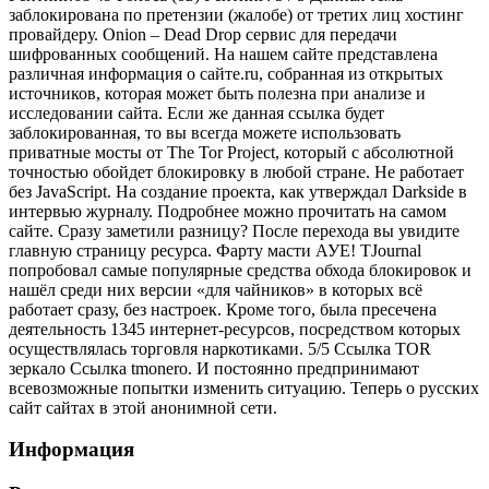
заблокирована по претензии (жалобе) от третих лиц хостинг
провайдеру. Onion – Dead Drop сервис для передачи
шифрованных сообщений. На нашем сайте представлена
различная информация о сайте.ru, собранная из открытых
источников, которая может быть полезна при анализе и
исследовании сайта. Если же данная ссылка будет
заблокированная, то вы всегда можете использовать
приватные мосты от The Tor Project, который с абсолютной
точностью обойдет блокировку в любой стране. Не работает
без JavaScript. На создание проекта, как утверждал Darkside в
интервью журналу. Подробнее можно прочитать на самом
сайте. Сразу заметили разницу? После перехода вы увидите
главную страницу ресурса. Фарту масти АУЕ! TJournal
попробовал самые популярные средства обхода блокировок и
нашёл среди них версии «для чайников» в которых всё
работает сразу, без настроек. Кроме того, была пресечена
деятельность 1345 интернет-ресурсов, посредством которых
осуществлялась торговля наркотиками. 5/5 Ссылка TOR
зеркало Ссылка tmonero. И постоянно предпринимают
всевозможные попытки изменить ситуацию. Теперь о русских
сайт сайтах в этой анонимной сети.
Информация