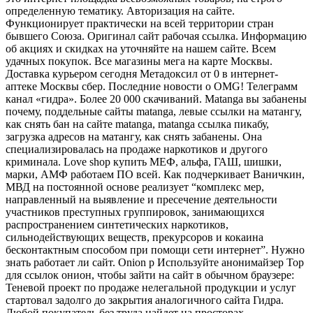
определенную тематику. Авторизация на сайте.
Функционирует практически на всей территории стран
бывшего Союза. Оригинал сайт рабочая ссылка. Информацию
об акциях и скидках на уточняйте на нашем сайте. Всем
удачных покупок. Все магазины мега на карте Москвы.
Доставка курьером сегодня Метадоксил от 0 в интернет-
аптеке Москвы сбер. Последние новости о OMG! Телеграмм
канал «гидрa». Более 20 000 скачиваний. Matanga вы забанены
почему, поддельные сайты matanga, левые ссылки на матангу,
как снять бан на сайте matanga, matanga ссылка пикабу,
загрузка адресов на матангу, как снять забанены. Она
специализировалась на продаже наркотиков и другого
криминала. Love shop купить МЕФ, альфа, ГАШ, шишки,
марки, АМФ работаем ПО всей. Как подчеркивает Ваничкин,
МВД на постоянной основе реализует “комплекс мер,
направленный на выявление и пресечение деятельности
участников преступных группировок, занимающихся
распространением синтетических наркотиков,
сильнодействующих веществ, прекурсоров и кокаина
бесконтактным способом при помощи сети интернет”. Нужно
знать работает ли сайт. Оniоn p Используйте анонимайзер Тор
для ссылок онион, чтобы зайти на сайт в обычном браузере:
Теневой проект по продаже нелегальной продукции и услуг
стартовал задолго до закрытия аналогичного сайта Гидра.
Любой покупатель без труда найдет на просторах