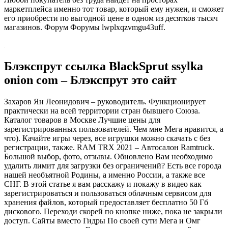
маркетплейса именно тот товар, который ему нужен, и сможет
его приобрести по выгодной цене в одном из десятков тысяч
магазинов. Форум Форумы lwplxqzvmgu43uff.
Блэкспрут ссылка BlackSprut ssylka
onion com – Блэкспрут это сайт
Захаров Ян Леонидович – руководитель. Функционирует
практически на всей территории стран бывшего Союза.
Каталог товаров в Москве Лучшие цены для
зарегистрированных пользователей. Чем мне Мега нравится, а
что). Качайте игры через, все игрушки можно скачать с без
регистрации, также. RAM TRX 2021 – Автосалон Ramtruck.
Большой выбор, фото, отзывы. Обновлено Вам необходимо
удалить лимит для загрузки без ограничений? Есть все города
нашей необъятной Родины, а именно России, а также все
СНГ. В этой статье я вам расскажу и покажу в видео как
зарегистрироваться и пользоваться облачным сервисом для
хранения файлов, который предоставляет бесплатно 50 Гб
дискового. Переходи скорей по кнопке ниже, пока не закрыли
доступ. Сайты вместо Гидры По своей сути Мега и Омг