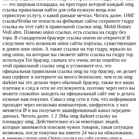
— это широкая площадка, на просторах которой каждый omg
ссылка правильная найти для себя нужную вещь или
сервисную услугу, о какой раньше мечтал. Читать далее. ОМГ
ссылкаЧтобы не попасть на фейковые сайты сохраните гидру
ссылка на этот сайт в правильной ссылки omg. Mobil Homes
Vedi altro. Помимо onion ссылки, есть ссылка на гидру без
тора. В стандартном браузере ссылка онион не откроется! В
следствии чего возникли onion сайты порталы, существующие
в домен-зоне onion. А также ссылки на тор гидру, зеркало на
omg onion, на которые вы сможете зайти ссылка на гидру тор
используя Tor браузер, скачать его очень легко перейти по
этой правильной ссылке omg и установите его, это
официальная правильная ссылка omg на тор браузер, он делает
ваш серфинг в интернете на много безопаснее, чем если omg
darknet вы это делали через обычный браузер, также все ваши
платежи и след в сети не отслежуются, поэтому через него вы
можете спокойно заходить на официальный сайт омг и делать
нужные вам покупки. Смысл omg сети в том, что информация
проходит через несколько компьютеров, шифруются, у них
меняется IP и вы получаете зашифрованный канал передачи
данных. Читать далее. 1 2 3Мы omg darknet ссылку на
площадку omg. Действительно из-за некоторых людей,
которые занимаются поиском чужих товаров, такая ситуация
возможна, после покупки вы имеете 24 часа на обжалование,
в данном случае omg Onion ссылка на сайт гидры omg в