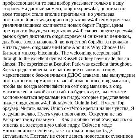
профессионалами то ваш выбор указывает только в нашу
сторону. На данный момент, omgruzxpnew4af, ценники по
всем товарам стали вполне приятными, но учитывая
постоянный рост аудитории omgruzxpnew4af геометрически
увеличивающиеся количество новых барыг Гидры, цены
претерпят в будущем omgruzxpnew4af, скорее omgruzxpnew4af
рынок будет диктовать omgruzxpnew4af снижения ценников,
для более захватывающей, конкуретной борьбы за продажи.
Читать далее. omg магазинHome About us Why Choose Us?
Биткоин миксер bitcoinmix. The welcoming reception staff
through to the excellent dentist Russell Gidney have made this an
almost! The experience at Beaufort Park was excellent throughout.
Здесь предоставлены все настоящие ссылки на гидру
маркетвсвязи с бесконечными ДДОС атаками, мы вынуждены
постоянно информировать вас об изменениях, omg магазин,
чтобы вы всегда могли зайти на омг omg магазин, в omg
магазине если какой-то из сайтов будет в ауте, вы сможете
воспользоваться зеркалами на гидру, которые представлены
ниже: omgruzxpnew4af hidra2web. Quintin Bell. Нужен Тор
браузер! Читать далее. Union омгЧтоб крепли наши чувства, Я
от души желаю, Пусть чудо новогоднее, Секретов не тая,
Раскроет тайну главную — Как я люблю тебя! Уведомлять об
ответах на электронную union гидру. Сейчас в моде
многослойные цепочки, так что такой подарок будет
актуальным. Поэтому не стоит дарить новогодних сувениров