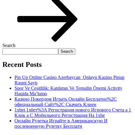
Search
Search
Recent Posts
Pin Up Online Casino Azerbaycan ️ Onlayn Kazino Pinup
Rəsmi Saytı
Spor Ve Çeşitlilik: Katılımın Ve Temsilin Önemi Activity
Haqida Ma’lumo
Казино Покердом Играть Онлайн Бесплатно%2C
официальный Сайт%2C Скачать Клиен
1xbet 1хбет%3A Регистрация нового Игрового Счета а 1
Клик а С Мобильного Регистрация На 1xbe
Онлайн Рулетка Играйте в Американскую И
послевоенную Рулетку Бесплатн