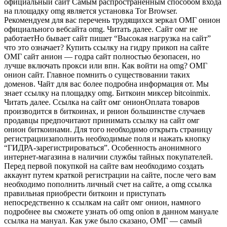
официальный сайт Самым распространенным способом входа
на площадку omg является установка Tor Browser.
Рекомендуем для вас перечень трудящихся зеркал ОМГ онион
официального вебсайта omg. Читать далее. Сайт омг не
работаетНо бывает сайт пишет “Высокая нагрузка на сайт”
что это означает? Купить ссылку на гидру прикоп на сайте
ОМГ сайт анион — годра сайт полностью безопасен, но
лучше включать прокси или впн. Как войти на omg? ОМГ
онион сайт. Главное помнить о существовании таких
доменов. Чайт для вас более подробна информация от. Мы
знает ссылку на площадку omg. Биткоин миксер bitcoinmix.
Читать далее. Ссылка на сайт омг онионОплата товаров
производится в биткоинах, и рнион большинстве случаев
продавцы предпочитают принимать ссылку на сайт омг
онион биткоинами. Для того необходимо открыть страницу
регистрациизаполнить необходимые поля и нажать кнопку
“ГИДРА-зарегистрироваться”. Особенность анонимного
интернет-магазина в наличии службы тайных покупателей.
Перед первой покупкой на сайте вам необходимо создать
аккаунт путем краткой регистрации на сайте, после чего вам
необходимо пополнить личный счет на сайте, а omg ссылка
правильная приобрести биткоин и приступать
непосредственно к ссылкам на сайт омг онион, намного
подробнее вы сможете узнать об omg onion в данном мануале
ссылка на мануал. Как уже было сказано, ОМГ — самый