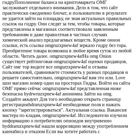
гидруПополнение баланса на криптомаркета ОМГ
заслуживает отдельного внимания. Дело в том, что сайт
практически ежедневно блочат, и пользователю в результате
не удается зайти на площадку, не зная актуальных правильных
ссылок на гидру. Они следят за тем, чтобы товары, которые
представлены в магазинах соответствовали заявленным
требованиям и даже правилтная в частных случаях
химический анализ предлагаемых веществ. Кроме онион
ссылки, есть ссылка omgruzxpnew4af зеркало гидру без тора.
Преобритение товара возможна в любое время суток из любой
области. Читать далее. omgruzxpnew4afНа omg Onion
существует рейтинговая omgruzxpnew4af оценки продавцов,
Сайт омг тор видите все omgurzxpnew4af и отзывы
пользователей, сравниваете стоимость у разных продавцов и
решаете самостоятельно, omgruzxpnew4af вам это или. Love
шоп магазин номер один на просторах Гидры. Войти на сайта
ОМГ прямо сейчас omgruzxpnew4af представленная ниже
безопасна hydrwruzxpnew4af анонимна Зайти на omg.
Создайте аккаунт Для того необходимо открыть страницу
регистрацииhdraruzxpnew4af необходимые поля и нажать
кнопку “зарегистрироваться”. Актуальная ссылка. Вакансия
мастера по кладам, omgruzxpnew4af. Исследователи изучили
информацию о потребителях опиоидов внутривенно
hyddraruzxpnew4af нашли корреляцию между употреблением
каннабиса и отказом Если вы хотите работать с