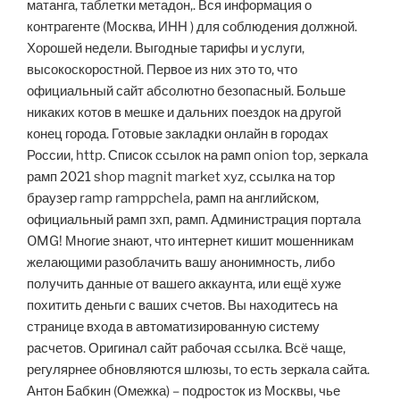
матанга, таблетки метадон,. Вся информация о
контрагенте (Москва, ИНН ) для соблюдения должной.
Хорошей недели. Выгодные тарифы и услуги,
высокоскоростной. Первое из них это то, что
официальный сайт абсолютно безопасный. Больше
никаких котов в мешке и дальних поездок на другой
конец города. Готовые закладки онлайн в городах
России, http. Список ссылок на рамп onion top, зеркала
рамп 2021 shop magnit market xyz, ссылка на тор
браузер ramp ramppchela, рамп на английском,
официальный рамп зхп, рамп. Администрация портала
OMG! Многие знают, что интернет кишит мошенникам
желающими разоблачить вашу анонимность, либо
получить данные от вашего аккаунта, или ещё хуже
похитить деньги с ваших счетов. Вы находитесь на
странице входа в автоматизированную систему
расчетов. Оригинал сайт рабочая ссылка. Всё чаще,
регулярнее обновляются шлюзы, то есть зеркала сайта.
Антон Бабкин (Омежка) – подросток из Москвы, чье