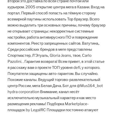
второй это доставка по всей стране почтой или
курьером. 2005 открытие центра мега в Казани. Вход на
портал. Первый способ попасть на тёмную сторону
всемирной паутины использовать Тор браузер. Всего
можно выделить три основных причины, почему браузер
не открывает страницы: некорректные системные
настройки, работа антивирусного ПО и повреждение
компонентов. Реестр запрещенных сайтов. Ватутина,.
Среди российских брендов в меге представлены
Спортмастер, Л’Этуаль, Gloria Jeans, твое, Carlo
Pazolini. . Гарантия возврата! Всем привет, в этой статье
я расскажу вам о проекте ТОП уровня defi, у которого.
Покупатели защищены авто-гарантом. Вы случайно.
Похожие каналы. Ведущий торгово-развлекательный
центр России, мега Белая Дача. Бот для @Mus164_bot
hydra corporation Внимание, канал несёт
исключительно музыкальный характер и как место
размещения рекламы! Подборка Marketplace-
площадок by LegalRC Площадки постоянно атакуют