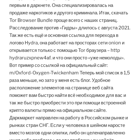
первым в даркнете. Она специализировалась на
продаже наркотиков и другого криминала. Итак, скачать
Tor Browser Bundle проще всего с наших страниц.
Расследование против «Гидры» длилось с августа 2021.
Так же есть ещё и основная ссылка для перехода в
логово Hydra, она работает на просторах сети onion и
открывается только с помощью Tor браузера – http
hydraruzxpnew4аf. и что они просто «уже немолоды».
Вот пример со ссылкой на официальный сайт:
m/Oxford-Oxygen-Twickenham Теперь мой список в 1,5
раза меньше, но зато у меня есть блог. Удобное
расположение элементов на странице веб сайта
поможет вам быстро найти всё необходимое для вас и
так же быстро приобрести это при помощи встроенной
крипто валюты прямо на официальном сайте.
Даркмаркет направлен на работу в Российском рынке и
рынках стран СНГ. Если у человека в шейном наросте
вместо мозгов одни опилки, либо он целенаправленно