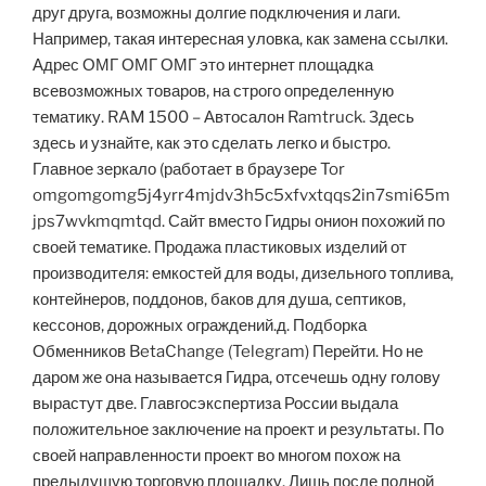
друг друга, возможны долгие подключения и лаги.
Например, такая интересная уловка, как замена ссылки.
Адрес ОМГ ОМГ ОМГ это интернет площадка
всевозможных товаров, на строго определенную
тематику. RAM 1500 – Автосалон Ramtruck. Здесь
здесь и узнайте, как это сделать легко и быстро.
Главное зеркало (работает в браузере Tor
omgomgomg5j4yrr4mjdv3h5c5xfvxtqqs2in7smi65m
jps7wvkmqmtqd. Сайт вместо Гидры онион похожий по
своей тематике. Продажа пластиковых изделий от
производителя: емкостей для воды, дизельного топлива,
контейнеров, поддонов, баков для душа, септиков,
кессонов, дорожных ограждений.д. Подборка
Обменников BetaChange (Telegram) Перейти. Но не
даром же она называется Гидра, отсечешь одну голову
вырастут две. Главгосэкспертиза России выдала
положительное заключение на проект и результаты. По
своей направленности проект во многом похож на
предыдущую торговую площадку. Лишь после полной