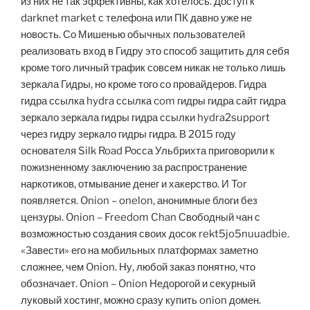
из них не так эффективны, как хотелось. Доступ к
darknet market с телефона или ПК давно уже не
новость. Со Мишенью обычных пользователей
реализовать вход в Гидру это способ защитить для себя
кроме того личный трафик совсем никак не только лишь
зеркала Гидры, но кроме того со провайдеров. Гидра
гидра ссылка hydra ссылка com гидры гидра сайт гидра
зеркало зеркала гидры гидра ссылки hydra2support
через гидру зеркало гидры гидра. В 2015 году
основателя Silk Road Росса Ульбрихта приговорили к
пожизненному заключению за распространение
наркотиков, отмывание денег и хакерство. И Tor
появляется. Onion – onelon, анонимные блоги без
цензуры. Onion – Freedom Chan Свободный чан с
возможностью создания своих досок rekt5jo5nuuadbie.
«Завести» его на мобильных платформах заметно
сложнее, чем Onion. Ну, любой заказ понятно, что
обозначает. Onion – Onion Недорогой и секурный
луковый хостинг, можно сразу купить onion домен.