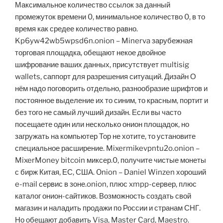
Максимальное количество ссылок за данный
промежуток времени 0, минимальное количество 0, в то
время как средее количество равно.
Kp6yw42wb5wpsd6n.onion – Minerva зарубежная
торговая площадка, обещают некое двойное
шифрование ваших данных, присутствует multisig
wallets, саппорт для разрешения ситуаций. Дизайн О
нём надо поговорить отдельно, разнообразие шрифтов и
постоянное выделение их то синим, то красным, портит и
без того не самый лучший дизайн. Если вы часто
посещаете один или несколько онион площадок, но
загружать на компьютер Тор не хотите, то установите
специальное расширение. Mixermikevpntu2o.onion –
MixerMoney bitcoin миксер.0, получите чистые монеты
с бирж Китая, ЕС, США. Onion – Daniel Winzen хороший
e-mail сервис в зоне.onion, плюс xmpp-сервер, плюс
каталог онион-сайтиков. Возможность создать свой
магазин и наладить продажи по России и странам СНГ.
Но обещают добавить Visa, Master Card, Maestro.