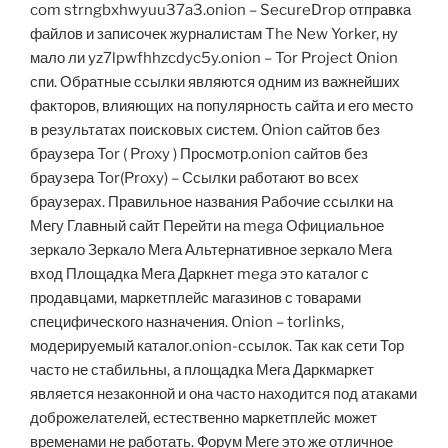
com strngbxhwyuu37a3.onion – SecureDrop отправка
файлов и записочек журналистам The New Yorker, ну
мало ли yz7lpwfhhzcdyc5y.onion – Tor Project Onion
спи. Обратные ссылки являются одним из важнейших
факторов, влияющих на популярность сайта и его место
в результатах поисковых систем. Onion сайтов без
браузера Tor ( Proxy ) Просмотр.onion сайтов без
браузера Tor(Proxy) – Ссылки работают во всех
браузерах. Правильное названия Рабочие ссылки на
Мегу Главный сайт Перейти на mega Официальное
зеркало Зеркало Мега Альтернативное зеркало Мега
вход Площадка Мега Даркнет mega это каталог с
продавцами, маркетплейс магазинов с товарами
специфического назначения. Onion – torlinks,
модерируемый каталог.onion-ссылок. Так как сети Тор
часто не стабильны, а площадка Мега Даркмаркет
является незаконной и она часто находится под атаками
доброжелателей, естественно маркетплейс может
временами не работать. Форум Меге это же отличное