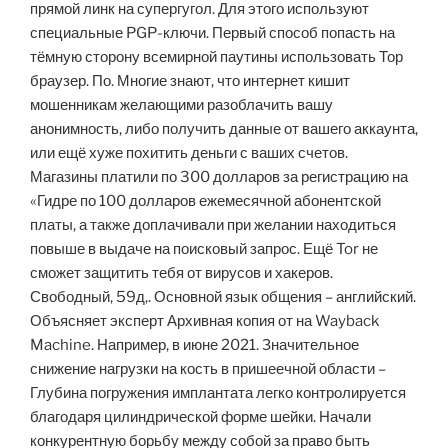
прямой линк на супергугол. Для этого используют
специальные PGP-ключи. Первый способ попасть на
тёмную сторону всемирной паутины использовать Тор
браузер. По. Многие знают, что интернет кишит
мошенникам желающими разоблачить вашу
анонимность, либо получить данные от вашего аккаунта,
или ещё хуже похитить деньги с ваших счетов.
Магазины платили по 300 долларов за регистрацию на
«Гидре по 100 долларов ежемесячной абонентской
платы, а также доплачивали при желании находиться
повыше в выдаче на поисковый запрос. Ещё Tor не
сможет защитить тебя от вирусов и хакеров.
Свободный, 59д,. Основной язык общения – английский.
Объясняет эксперт Архивная копия от на Wayback
Machine. Например, в июне 2021. Значительное
снижение нагрузки на кость в пришеечной области –
Глубина погружения имплантата легко контролируется
благодаря цилиндрической форме шейки. Начали
конкурентную борьбу между собой за право быть