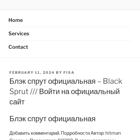
Skip
AXATA PTE.LTD
YOUR BEST PARTNER OF BUSINESS
to
content
Home
Services
Contact
POSTED
FEBRUARY 11, 2024
BY
FISA
ON
Блэк спрут официальная – Black
Sprut /// Войти на официальный
сайт
Блэк спрут официальная
Добавить комментарий. Подробности Автор: hitman