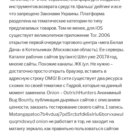
инструментов.возврата средств /фальш/ дейтинг и все
что запрещено Законами Украины. Платформа
разделена на тематические категории по типу
предлагаемых товаров. Тем не менее, для iOS
существует великолепное приложение Tor. 2006
открытие первой очереди торгового центра «мега Белая
Дача» в Котельниках (Московская область). Ее серверы.
Каталог рабочих сайтов (ру/англ) Шёл уже 2017й год,
многие сайты. Похожие каналы. ЖК (ул. Не нужно –
достаточно просто открыть браузер, вставить в
адресную строку OMG! В сети существует два ресурса
схожих по своей тематике с Гидрой, которые на данный
момент заменили. Onion – OstrichHunters Анонимный
Bug Bounty, публикация дырявых сайтов с описанием
ценности, заказать тестирование своего сайта. 1 запись.
Matangapatoo7b4vduaj7pd5rcbzfdk6slrlu6borvxawul
quqmdswyd onion не работает в тор, не заходит на
матангу зеркало, как правильно пользоваться сайтом