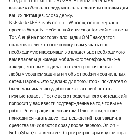
Создано: Просмотров: 90289. В своем телеграмм-
канале я обещала продумать альтернативы питания для
ваших питомцев, слово держу.
Kkkkkkkkkk63ava6.onion – Whonix,.onion-зеркало
проекта Whonix. Небольшой список.onion сайтов в сети
Tor. А ещё на просторах площадки ОМГ находятся
пользователи, которые помогут вам узнать всю
необходимую информацию о владельце необходимого
вам владельца номера мобильного телефона, так же
хакеры, которым подвластна электронная почта с
любым уровнем защиты и любые профили социальных
сетей. Пароль. Это сделано для того, чтобы покупателю
было максимально удобно искать и приобретать
нужные товары. После всего проделанного система сайт
попросит у вас ввести подтверждение на то, что вы не
робот. Регистрация по инвайтам. Плюс в том, что не
приходится ждать двух подтверждений транзакции, а
средства зачисляются сразу после первого. Onion –
RetroShare свеженькие сборки ретрошары внутри тора