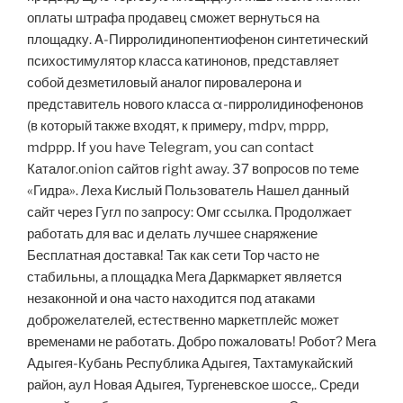
оплаты штрафа продавец сможет вернуться на
площадку. Α-Пирролидинопентиофенон синтетический
психостимулятор класса катинонов, представляет
собой дезметиловый аналог пировалерона и
представитель нового класса α-пирролидинофенонов
(в который также входят, к примеру, mdpv, mppp,
mdppp. If you have Telegram, you can contact
Каталог.onion сайтов right away. 37 вопросов по теме
«Гидра». Леха Кислый Пользователь Нашел данный
сайт через Гугл по запросу: Омг ссылка. Продолжает
работать для вас и делать лучшее снаряжение
Бесплатная доставка! Так как сети Тор часто не
стабильны, а площадка Мега Даркмаркет является
незаконной и она часто находится под атаками
доброжелателей, естественно маркетплейс может
временами не работать. Добро пожаловать! Робот? Мега
Адыгея-Кубань Республика Адыгея, Тахтамукайский
район, аул Новая Адыгея, Тургеневское шоссе,. Среди