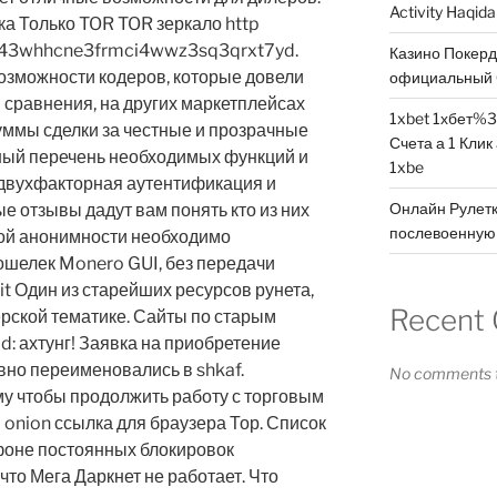
Activity Haqid
а Только TOR TOR зеркало http
s43whhcne3frmci4wwz3sq3qrxt7yd.
Казино Покер
озможности кодеров, которые довели
официальный 
 сравнения, на других маркетплейсах
1xbet 1хбет%3
суммы сделки за честные и прозрачные
Счета а 1 Клик
лный перечень необходимых функций и
1xbe
 двухфакторная аутентификация и
Онлайн Рулетк
ые отзывы дадут вам понять кто из них
послевоенную 
ной анонимности необходимо
ошелек Monero GUI, без передачи
it Один из старейших ресурсов рунета,
Recent
рской тематике. Сайты по старым
d: ахтунг! Заявка на приобретение
вно переименовались в shkaf.
No comments t
у чтобы продолжить работу с торговым
 onion ссылка для браузера Тор. Список
фоне постоянных блокировок
что Мега Даркнет не работает. Что