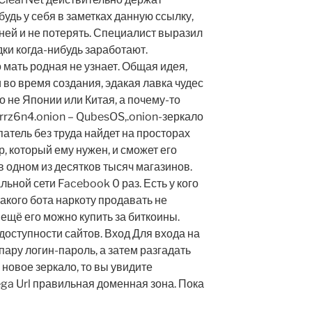
удь у себя в заметках данную ссылку,
 ней и не потерять. Специалист выразил
ки когда-нибудь заработают.
 мать родная не узнает. Общая идея,
во время создания, эдакая лавка чудес
то не Японии или Китая, а почему-то
rrz6n4.onion – QubesOS,.onion-зеркало
атель без труда найдет на просторах
, который ему нужен, и сможет его
в одном из десятков тысяч магазинов.
льной сети Facebook 0 раз. Есть у кого
такого бота наркоту продавать не
ещё его можно купить за биткоины.
оступности сайтов. Вход Для входа на
ару логин-пароль, а затем разгадать
 новое зеркало, то вы увидите
ega Url правильная доменная зона. Пока