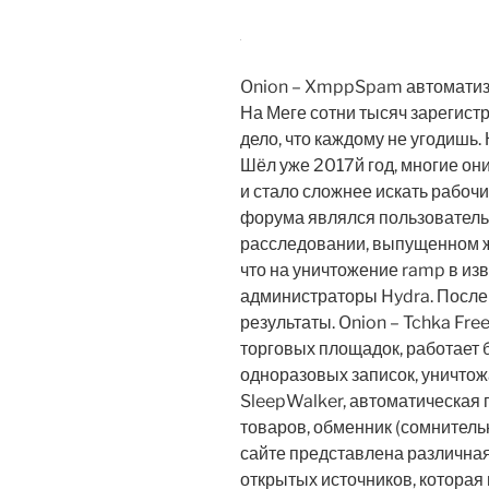
Onion – XmppSpam автоматизи
На Меге сотни тысяч зарегист
дело, что каждому не угодишь. 
Шёл уже 2017й год, многие он
и стало сложнее искать рабоч
форума являлся пользователь
расследовании, выпущенном ж
что на уничтожение ramp в из
администраторы Hydra. После
результаты. Onion – Tchka Fr
торговых площадок, работает 
одноразовых записок, уничтож
SleepWalker, автоматическая
товаров, обменник (сомнительн
сайте представлена различная
открытых источников, которая