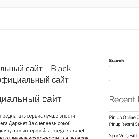
.LTD
INESS
Search
льный сайт – Black
а официальный сайт
циальный сайт
Recent 
 предлагать сервис лучше внести
Pin Up Online 
ега Даркнет За счет невысокой
Pinup Rəsmi Sa
двинутого интерфейса, mega darknet
Spor Ve Çeşitli
ает отличные возможности для дилеров.