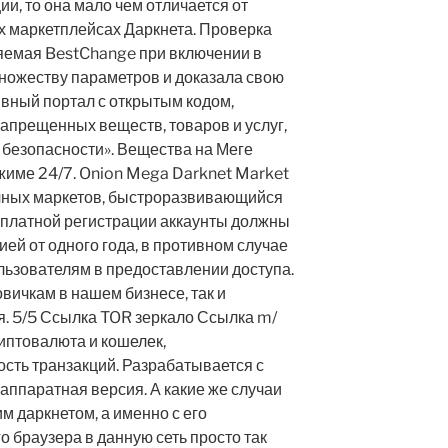
и, то она мало чем отличается от
х маркетплейсах Даркнета. Проверка
яемая BestChange при включении в
ножеству параметров и доказала свою
вный портал с открытым кодом,
апрещенных веществ, товаров и услуг,
й безопасности». Вещества на Меге
жиме 24/7. Onion Mega Darknet Market
ычных маркетов, быстроразвивающийся
сплатной регистрации аккаунты должны
ией от одного года, в противном случае
льзователям в предоставлении доступа.
вичкам в нашем бизнесе, так и
я. 5/5 Ссылка TOR зеркало Ссылка m/
иптовалюта и кошелек,
сть транзакций. Разрабатывается с
аппаратная версия. А какие же случаи
им даркнетом, а именно с его
 браузера в данную сеть просто так