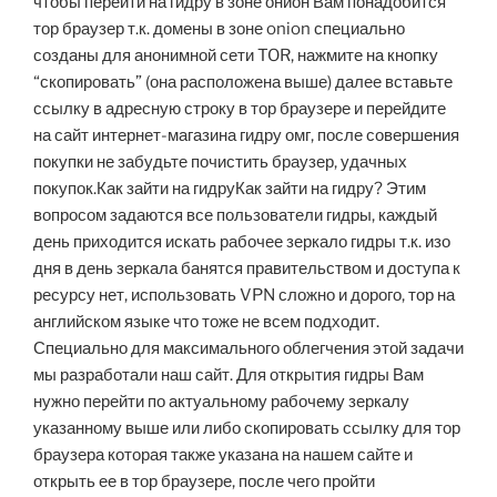
чтобы перейти на гидру в зоне онион Вам понадобится
тор браузер т.к. домены в зоне onion специально
созданы для анонимной сети TOR, нажмите на кнопку
“скопировать” (она расположена выше) далее вставьте
ссылку в адресную строку в тор браузере и перейдите
на сайт интернет-магазина гидру омг, после совершения
покупки не забудьте почистить браузер, удачных
покупок.Как зайти на гидруКак зайти на гидру? Этим
вопросом задаются все пользователи гидры, каждый
день приходится искать рабочее зеркало гидры т.к. изо
дня в день зеркала банятся правительством и доступа к
ресурсу нет, использовать VPN сложно и дорого, тор на
английском языке что тоже не всем подходит.
Специально для максимального облегчения этой задачи
мы разработали наш сайт. Для открытия гидры Вам
нужно перейти по актуальному рабочему зеркалу
указанному выше или либо скопировать ссылку для тор
браузера которая также указана на нашем сайте и
открыть ее в тор браузере, после чего пройти