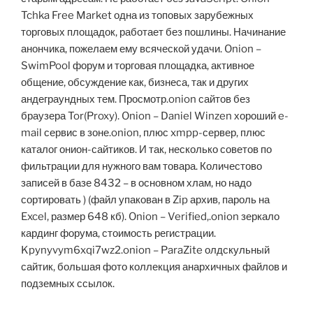
Tchka Free Market одна из топовых зарубежных
торговых площадок, работает без пошлины. Начинание
анончика, пожелаем ему всяческой удачи. Onion –
SwimPool форум и торговая площадка, активное
общение, обсуждение как, бизнеса, так и других
андеграундных тем. Просмотр.onion сайтов без
браузера Tor(Proxy). Onion – Daniel Winzen хороший e-
mail сервис в зоне.onion, плюс xmpp-сервер, плюс
каталог онион-сайтиков. И так, несколько советов по
фильтрации для нужного вам товара. Количестово
записей в базе 8432 – в основном хлам, но надо
сортировать ) (файл упакован в Zip архив, пароль на
Excel, размер 648 кб). Onion – Verified,.onion зеркало
кардинг форума, стоимость регистрации.
Kpynyvym6xqi7wz2.onion – ParaZite олдскульный
сайтик, большая фото коллекция анархичных файлов и
подземных ссылок.