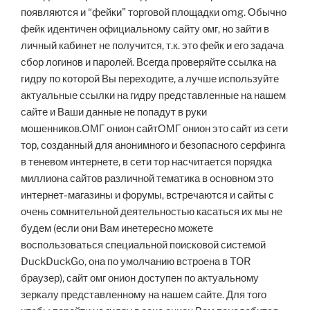
появляются и “фейки” торговой площадки omg. Обычно
фейк идентичен официальному сайту омг, но зайти в
личный кабинет не получится, т.к. это фейк и его задача
сбор логинов и паролей. Всегда проверяйте ссылка на
гидру по которой Вы переходите, а лучше используйте
актуальные ссылки на гидру представленные на нашем
сайте и Ваши данные не попадут в руки
мошенников.ОМГ онион сайтОМГ онион это сайт из сети
тор, созданный для анонимного и безопасного серфинга
в теневом интернете, в сети тор насчитается порядка
миллиона сайтов различной тематика в основном это
интернет-магазины и форумы, встречаются и сайты с
очень сомнительной деятельностью касаться их мы не
будем (если они Вам инетересно можете
воспользоваться специальной поисковой системой
DuckDuckGo, она по умолчанию встроена в TOR
браузер), сайт омг онион доступен по актуальному
зеркалу представленному на нашем сайте. Для того