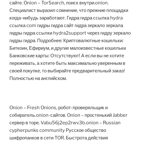
сайте. Onion – TorSearch, поиск внутри.onion.
Специалист выразил сомнение, что прежние площадки
когда-нибудь заработают. Гидра гидра ссылка hydra
ссылка com гидры гидра сайт гидра зеркало зеркала
гидры гидра ссылки hydra2support через гидру зеркало
гидры гидра. Подробнее: Криптовалютные кошельки:
Биткоин, Ефириум, и другие малоизвестные кошельки
Банковские карты: Отсутствуют! А если вы не хотите
переживать, а хотите быть максимально уверенным в
своей покупке, то выбирайте предварительный заказ!
Полностью на английском.
Onion – Fresh Onions, робот-проверяльщик и
собиратель.onion-сайтов. Onion – простенький Jabber
сервер в торе. Vabu56j2ep2rwv3b.onion – Russian
cypherpunks community Русское общество
шифропанков в сети TOR. Быстрота действия