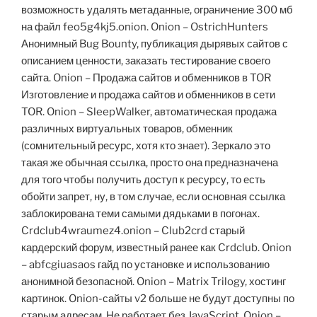
возможность удалять метаданные, ограничение 300 мб
на файл feo5g4kj5.onion. Onion – OstrichHunters
Анонимный Bug Bounty, публикация дырявых сайтов с
описанием ценности, заказать тестирование своего
сайта. Onion – Продажа сайтов и обменников в TOR
Изготовление и продажа сайтов и обменников в сети
TOR. Onion – SleepWalker, автоматическая продажа
различных виртуальных товаров, обменник
(сомнительный ресурс, хотя кто знает). Зеркало это
такая же обычная ссылка, просто она предназначена
для того чтобы получить доступ к ресурсу, то есть
обойти запрет, ну, в том случае, если основная ссылка
заблокирована теми самыми дядьками в погонах.
Crdclub4wraumez4.onion – Club2crd старый
кардерский форум, известный ранее как Crdclub. Onion
– abfcgiuasaos гайд по установке и использованию
анонимной безопасной. Onion – Matrix Trilogy, хостинг
картинок. Onion-сайты v2 больше не будут доступны по
старым адресам. Не работает без JavaScript. Onion –