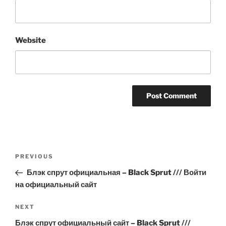
Website
Post
Previous
PREVIOUS
navigation
Post
Блэк спрут официальная – Black Sprut /// Войти
на официальный сайт
Next
NEXT
Post
Блэк спрут официальный сайт – Black Sprut ///