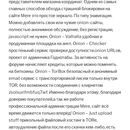
представителем магазина координат. Одним из самых
главных способов обхода страшной блокировки на
сайте Меге это простое зеркало. По типу (навигация.
Можно добавлять свои или чужие onion-сайты,
полностью анонимное обсуждение, без регистрации,
javascript не нужен. Onion – Valhalla удобная и
продуманная площадка на англ. Onion – Checker
простенький сервис проверки доступности.onion URLов,
проект от админчика Годнотабы. За активность на
форуме начисляют кредиты, которые можно поменять
на биткоины. Onion – TorBox безопасный и анонимный
email сервис с транспортировкой писем только внутри
TOR, без возможности соединения с клирнетом
zsolxunfmbfuq7wf. Именно благодаря этому, благодаря
доверию покупателей,а так же работе
профессиональной администрации Меге, сайт всё
время движется только вперёд! Onion – Just upload
stuff прикольный файловый хостинг в TORе,
автоудаление файла после его скачки кем-либо, есть