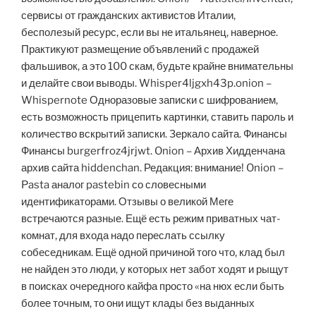
сервисы от гражданских активистов Италии,
бесполезый ресурс, если вы не итальянец, наверное.
Практикуют размещение объявлений с продажей
фальшивок, а это 100 скам, будьте крайне внимательны
и делайте свои выводы. Whisper4ljgxh43p.onion –
Whispernote Одноразовые записки с шифрованием,
есть возможность прицепить картинки, ставить пароль и
количество вскрытий записки. Зеркало сайта. Финансы
Финансы burgerfroz4jrjwt. Onion – Архив Хидденчана
архив сайта hiddenchan. Редакция: внимание! Onion –
Pasta аналог pastebin со словесными
идентификаторами. Отзывы о великой Меге
встречаются разные. Ещё есть режим приватных чат-
комнат, для входа надо переслать ссылку
собеседникам. Ещё одной причиной того что, клад был
не найден это люди, у которых нет забот ходят и рыщут
в поисках очередного кайфа просто «на нюх если быть
более точным, то они ищут клады без выданных