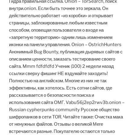
Гидра правильная ссылка. Onion – TorSearch, поиск
внутри.onion. Если быть точнее это зеркала. Он
действительно работает «из коробки» и открывает
страницы, заблокированные любым известным
способом, оповещая пользователя о входе на
«запретную территорию» одним лишь изменением
иконки на панели управления. Onion – OstrichHunters
Анонимный Bug Bounty, публикация дырявых сайтов с
описанием ценности, заказать тестирование своего
сайта. Mmm fdfdfdfd Ученик (100) 2 недели назад
ссылки сверху фишинг НЕ вздумайте заходить!
Полностью на английском. Многие из них не так
эффективны, как хотелось. Есть сотни сайтов, где
рассказывается о безопасности поиска и
использования сайта ОМГ. Vabu56j2ep2rwv3b.onion –
Russian cypherpunks community Русское общество
шифропанков в сети TOR. Читайте также: Очистка мака
от ненужных файлов. Отзывы о великой Меге
встречаются разные. Покупателю остаются только