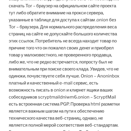
скачать Tor – браузер на официальном сайте проекта
тут либо обратите внимание на прокси сервера,
указанные в таблице для доступа к сайтам .onion без
Tor – браузера. Для нормального распределения веса
страниц на сайте не допускайте большого количества
этих ссылок. Потребитель не всегда находит товар по
причине того что он пожалел своих денег и приобрел
товар у малоизвестного, не проверенного продавца,
либо же, что не редко встречается, попросту был не
внимательным при поиске своего клада. Увидев, что не
одиноки, почувствуете себя лучше. Onion – Anoninbox
платный и качественный e-mail сервис, есть
возможность писать в onion и клирнет ящики ваших
собеседников scryptmaildniwm6.onion – ScryptMail
есть встроенная система PGP. Проверка html разметки
является важным шагом на пути к обеспечению
технического качества веб-страниц, однако, не
является полной мерой соответствия веб-стандартам.