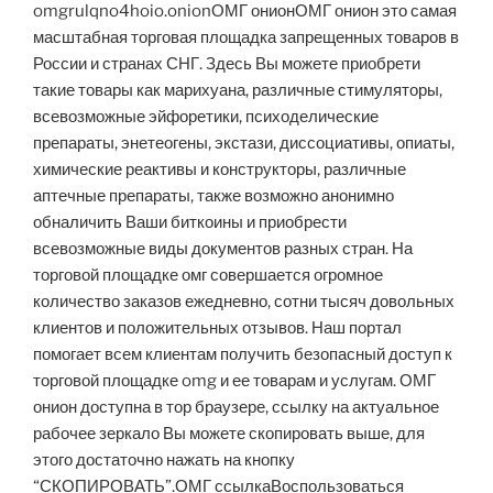
omgrulqno4hoio.onionОМГ онионОМГ онион это самая
масштабная торговая площадка запрещенных товаров в
России и странах СНГ. Здесь Вы можете приобрети
такие товары как марихуана, различные стимуляторы,
всевозможные эйфоретики, психоделические
препараты, энетеогены, экстази, диссоциативы, опиаты,
химические реактивы и конструкторы, различные
аптечные препараты, также возможно анонимно
обналичить Ваши биткоины и приобрести
всевозможные виды документов разных стран. На
торговой площадке омг совершается огромное
количество заказов ежедневно, сотни тысяч довольных
клиентов и положительных отзывов. Наш портал
помогает всем клиентам получить безопасный доступ к
торговой площадке omg и ее товарам и услугам. ОМГ
онион доступна в тор браузере, ссылку на актуальное
рабочее зеркало Вы можете скопировать выше, для
этого достаточно нажать на кнопку
“СКОПИРОВАТЬ”.ОМГ ссылкаВоспользоваться