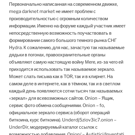
Первоначально написанная на современном движке,
mega darknet market не имеет проблем с
производительностью с огромным количеством
информации. Именно на форуме каждый участник имеет
непосредственную возможность поучаствовать в
формировании самого большого темного рынка СНГ
Hydra. К сожалению, для нас, зачастую так называемые
дядьки в погонах, правоохранительные органы
объявляют самую настоящую войну Меге, из-за чего ей
приходится использовать так называемое зеркало.
Может слать письма как в TOR, так и в клирнет. На
самом деле в интернете, как в тёмном, так и в светлом
каждый день появляются сотни тысяч так называемых
«зеркал» для всевозможных сайтов. Onion – Ящик,
сервис фото обмена сообщениями. Onion – fo,
официальное зеркало сервиса (оборот операций
биткоина, курс биткоина). Underdj5ziov3ic7.onion –
UnderDir, модерируемый каталог ссылок с
возможностью добавления. Onion/ – Autistici/Inventati,