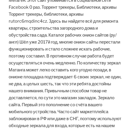
МегаГен. Этот сайт упоминается в социальной сети
Facebook 0 раз. Торрент трекеры, Библиотеки, архивы
Торрент трекеры, библиотеки, архивы
rutorc6mqdinc4cz. Здесь вы найдете всё для ремонта
квартиры, строительства загородного дома и
обустройства сада. Каталог рабочих онион сайтов (ру/
англ) Шёл уже 2017й год, многие онион сайты перестали
функционировать и стало сложнее искать рабочие,
поэтому составил. В противном случае работа будет
осуществляться очень медленно. По количеству зеркал
Матанга может легко оставить кого угодно позади, в
онионе площадка подтверждает 6 своих зеркал, не один,
не два, а целых шесть, так что эти ребята достойны
нашего внимания. Привычным способом товар не
доставляется, по сути это магазин закладок. Зеркало
сайта. Первый это пополнение со счёта вашего
мобильного устройства. Часто сайт маркетплейса
заблокирован в РФ или даже в СНГ, поэтому используют
обходные зеркала для входа, которые есть на нашем