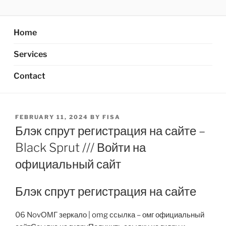
Skip
AXATA PTE.LTD
YOUR BEST PARTNER OF BUSINESS
to
content
Home
Services
Contact
POSTED
FEBRUARY 11, 2024
BY
FISA
ON
Блэк спрут регистрация на сайте –
Black Sprut /// Войти на
официальный сайт
Блэк спрут регистрация на сайте
06 NovОМГ зеркало | omg ссылка – омг официальный