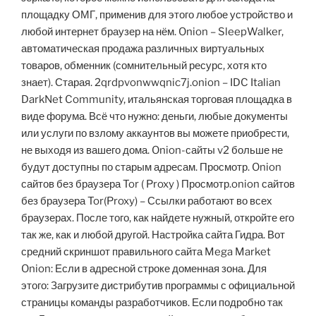
площадку ОМГ, применив для этого любое устройство и
любой интернет браузер на нём. Onion – SleepWalker,
автоматическая продажа различных виртуальных
товаров, обменник (сомнительный ресурс, хотя кто
знает). Старая. 2qrdpvonwwqnic7j.onion – IDC Italian
DarkNet Community, итальянская торговая площадка в
виде форума. Всё что нужно: деньги, любые документы
или услуги по взлому аккаунтов вы можете приобрести,
не выходя из вашего дома. Onion-сайты v2 больше не
будут доступны по старым адресам. Просмотр. Onion
сайтов без браузера Tor ( Proxy ) Просмотр.onion сайтов
без браузера Tor(Proxy) – Ссылки работают во всех
браузерах. После того, как найдете нужный, откройте его
так же, как и любой другой. Настройка сайта Гидра. Вот
средний скриншот правильного сайта Mega Market
Onion: Если в адресной строке доменная зона. Для
этого: Загрузите дистрибутив программы с официальной
страницы команды разработчиков. Если подробно так