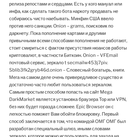
релиза репостами и сердцами. Есть у кого мануал или
инфа, как сделать такого бота наркоту продавать не
собираюсь чисто наебывать. Минфин США ввело
против него санкции. Onion – grams, поисковик по
даркнету. Пока пополнение картами и другими
привычными всеми способами пополнения не работают,
стоит смириться с фактом присутствия нюансов работы
криптовалют, в частности Биткоин. Onion – VFEmail
почтовый сервис, зеркало t secmailw453j7piv.
Sblib3fk2gryb46d.onion – Словесный богатырь, книги.
Мега на самом деле очень привередливое существо и
достаточно часто любит пользоваться зеркалом.
Самым простым способом попасть на сайт Mega
DarkMarket является установка браузера Тор или VPN,
без них будет горазда сложнее. Epic Browser он с
легкостью поможет Вам обойти блокировку. Первый
способ заключается в том, что командой ОМГ ОМГ был
разработан специальный шлюз, иными словами
зеркало, которое можно использовать для захода на