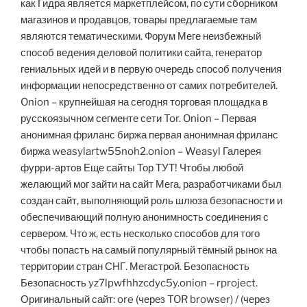
как Гидра является маркетплейсом, по сути сборником
магазинов и продавцов, товары предлагаемые там
являются тематическими. Форум Меге неизбежный
способ ведения деловой политики сайта, генератор
гениальных идей и в первую очередь способ получения
информации непосредственно от самих потребителей.
Onion – крупнейшая на сегодня торговая площадка в
русскоязычном сегменте сети Tor. Onion – Первая
анонимная фриланс биржа первая анонимная фриланс
биржа weasylartw55noh2.onion – Weasyl Галерея
фурри-артов Еще сайты Тор ТУТ! Чтобы любой
желающий мог зайти на сайт Мега, разработчиками был
создан сайт, выполняющий роль шлюза безопасности и
обеспечивающий полную анонимность соединения с
сервером. Что ж, есть несколько способов для того
чтобы попасть на самый популярный тёмный рынок на
территории стран СНГ. Мегастрой. Безопасность
Безопасность yz7lpwfhhzcdyc5y.onion – rproject.
Оригинальный сайт: ore (через TOR browser) / (через