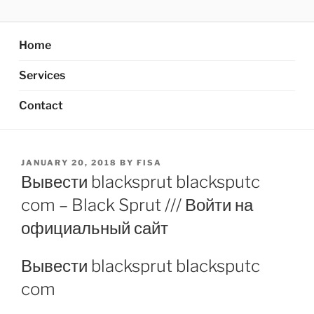
Skip
AXATA PTE.LTD
YOUR BEST PARTNER OF BUSINESS
to
content
Home
Services
Contact
POSTED
JANUARY 20, 2018
BY
FISA
ON
Вывести blacksprut blacksputc
com – Black Sprut /// Войти на
официальный сайт
Вывести blacksprut blacksputc
com