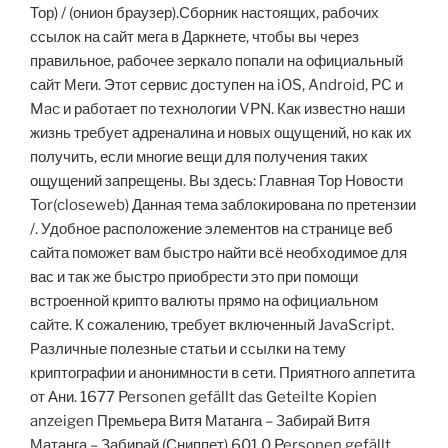
Тор) / (онион браузер).Сборник настоящих, рабочих
ссылок на сайт мега в Даркнете, чтобы вы через
правильное, рабочее зеркало попали на официальный
сайт Меги. Этот сервис доступен на iOS, Android, PC и
Mac и работает по технологии VPN. Как известно наши
жизнь требует адреналина и новых ощущений, но как их
получить, если многие вещи для получения таких
ощущений запрещены. Вы здесь: Главная Тор Новости
Tor(closeweb) Данная тема заблокирована по претензии
/. Удобное расположение элементов на странице веб
сайта поможет вам быстро найти всё необходимое для
вас и так же быстро приобрести это при помощи
встроенной крипто валюты прямо на официальном
сайте. К сожалению, требует включенный JavaScript.
Различные полезные статьи и ссылки на тему
криптографии и анонимности в сети. Приятного аппетита
от Ани. 1677 Personen gefällt das Geteilte Kopien
anzeigen Премьера Витя Матанга – Забирай Витя
Матанга – Забирай (Сниппет) 601,0 Personen gefällt