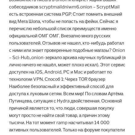
собеседников scryptmaildniwm6.onion – ScryptMail
есть встроенная система PGP. Стоит помнить внешний
вид Мега Шопа, чтобы не попасть на фейки. Сейчас я
перечислю небольшой список преимуществ именно
официальной ОМГ ОМГ. Внезапно много русских
пользователей. Отзывов не нашел, кто-нибудь работал
с ними или знает проверенные подобные магазы? Onion
– Sci-Hub,.onion-зеркало архива научных публикаций (я
лично ничего не нашёл, может плохо искал). Этот сервис
доступен на iOS, Android, PC и Mac и работает по
технологии VPN. Способ 1: Через TOR браузер
Наиболее безопасный и эффективный способ для
доступа к луковым сетям. Всем мир! По словам Артёма
Путинцева, ситуация с Hydra двойственная. Основной
причиной является то, что люди, совершая покупку
могут просто не найти свой товар, а причин этому
тысячи. На тот момент ramp насчитывал 14 000
активных пользователей. Только на форуме покупатели