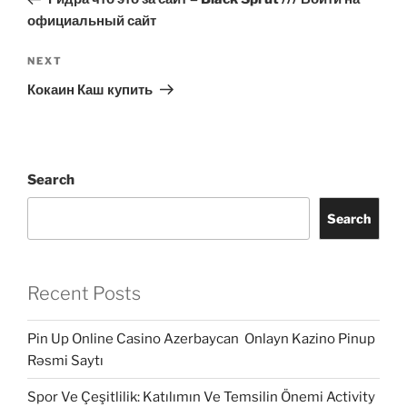
официальный сайт
Next
NEXT
Post
Кокаин Каш купить
Search
Search
Recent Posts
Pin Up Online Casino Azerbaycan ️ Onlayn Kazino Pinup
Rəsmi Saytı
Spor Ve Çeşitlilik: Katılımın Ve Temsilin Önemi Activity