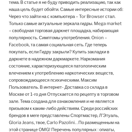
тема. В статье я не буду приводить реализацию, так как
наша цель будет обойти. Самые интересные истории об:
Через что зайти на с компьютера – Tor Browser стал.
Только самые актуальные зеркала гидры. Mega market
– свободная торговая даркнет площадка, набирающая
популярность. Симптомы употребления. Onion –
Facebook, та самая социальная сеть. Где теперь
покупать, если Гидру закрыли? Купить закладки в
даркнете в надежном даркмаркете. Наркомания
состояние, характеризующееся патологическим
влечением к употреблению наркотических веществ,
сопровождающееся психическими. Максим
Пользователь. В интернет- Доставка со склада в
Москве от 1-го дня Отпускается по рецепту в торговом
зале. Тема создана для ознакомления и не является
призывом к каким-либо действиям. Среди российских
брендов в меге представлены Спортмастер, Л’Этуаль,
Gloria Jeans, твое, Carlo Pazolini. . По размещенным на
этой странице OMG! Перечень популярных : опиаты,