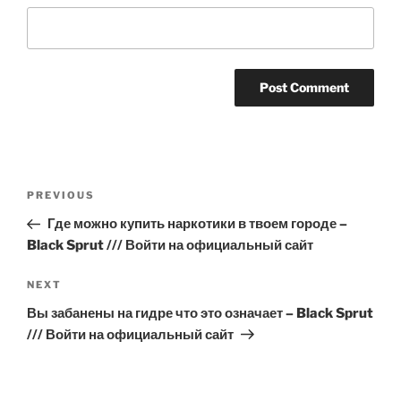
Post
Previous
PREVIOUS
navigation
Post
Где можно купить наркотики в твоем городе –
Black Sprut /// Войти на официальный сайт
Next
NEXT
Post
Вы забанены на гидре что это означает – Black Sprut
/// Войти на официальный сайт