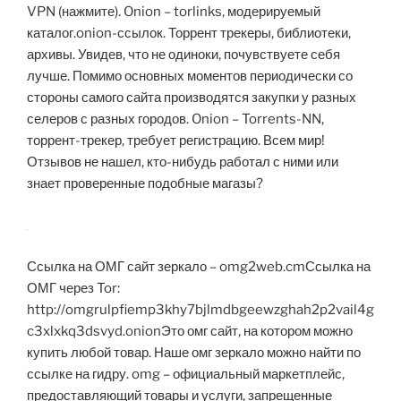
VPN (нажмите). Onion – torlinks, модерируемый
каталог.onion-ссылок. Торрент трекеры, библиотеки,
архивы. Увидев, что не одиноки, почувствуете себя
лучше. Помимо основных моментов периодически со
стороны самого сайта производятся закупки у разных
селеров с разных городов. Onion – Torrents-NN,
торрент-трекер, требует регистрацию. Всем мир!
Отзывов не нашел, кто-нибудь работал с ними или
знает проверенные подобные магазы?
Ссылка на ОМГ сайт зеркало – omg2web.cmСсылка на
ОМГ через Tor:
http://omgrulpfiemp3khy7bjlmdbgeewzghah2p2vail4g
c3xlxkq3dsvyd.onionЭто омг сайт, на котором можно
купить любой товар. Наше омг зеркало можно найти по
ссылке на гидру. omg – официальный маркетплейс,
предоставляющий товары и услуги, запрещенные