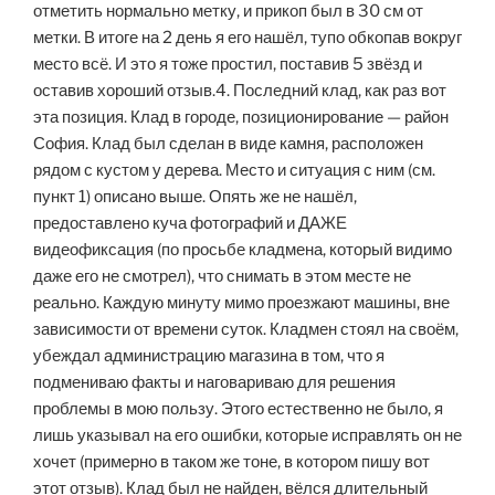
отметить нормально метку, и прикоп был в 30 см от
метки. В итоге на 2 день я его нашёл, тупо обкопав вокруг
место всё. И это я тоже простил, поставив 5 звёзд и
оставив хороший отзыв.4. Последний клад, как раз вот
эта позиция. Клад в городе, позиционирование — район
София. Клад был сделан в виде камня, расположен
рядом с кустом у дерева. Место и ситуация с ним (см.
пункт 1) описано выше. Опять же не нашёл,
предоставлено куча фотографий и ДАЖЕ
видеофиксация (по просьбе кладмена, который видимо
даже его не смотрел), что снимать в этом месте не
реально. Каждую минуту мимо проезжают машины, вне
зависимости от времени суток. Кладмен стоял на своём,
убеждал администрацию магазина в том, что я
подмениваю факты и наговариваю для решения
проблемы в мою пользу. Этого естественно не было, я
лишь указывал на его ошибки, которые исправлять он не
хочет (примерно в таком же тоне, в котором пишу вот
этот отзыв). Клад был не найден, вёлся длительный