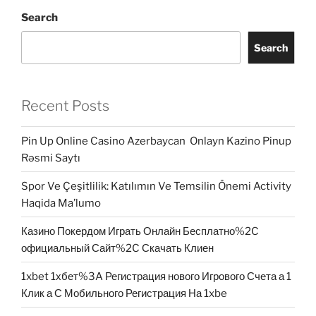
Search
Search
Recent Posts
Pin Up Online Casino Azerbaycan ️ Onlayn Kazino Pinup
Rəsmi Saytı
Spor Ve Çeşitlilik: Katılımın Ve Temsilin Önemi Activity
Haqida Ma’lumo
Казино Покердом Играть Онлайн Бесплатно%2C
официальный Сайт%2C Скачать Клиен
1xbet 1хбет%3A Регистрация нового Игрового Счета а 1
Клик а С Мобильного Регистрация На 1xbe