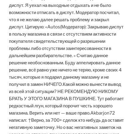
диспут. Я уехал на выходные отдыхать и не было
возможности отписать в диспут. Модератор посчитал,
что я не желаю далее решать проблему и закрыл
диспут. Цитирую: «Autos(Модератор): Закрываю диспут
в пользу магазина в связи с отсутствием активности
покупателя свидетельствующей о разрешении
проблемы либо отсутствии заинтересованности в
дальнейшем разбирательстве. » Считаю данное
решение необоснованным. Буду аппелировать данное
решение, всё равно уже ничего не теряю, кроме своих 4
тысяч, которые я подарил данному магазину и не
получил в замен НИЧЕГО.Какой можно вынести вывод
из всей этой ситуации? НЕ РЕКОМЕНДУЮ НИКОМУ
БРАТЬ У ЭТОГО МАГАЗИНА В ПУШКИНЕ. Тут работает
редкостный лгун, который порочит честь хорошего
магазина. Верить или нет — ваше право.Akbarjon72
написал: ↑Верно, за 700+ сделок кто нибудь да оставит
негативную заметочку. Но о вас негативных заметок на