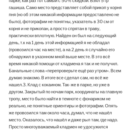
парке, как раз тот самый с 50% скидкой. Взял 5 гр
гашиша. Само место представляет собой прикоп у корня
пня (но об этом никакой информации предоставлено не
было), фотографии не понятны, указатель в 30 см от
корня и не прикопан, а просто спрятан в траву,
практически вплотную. Найден он был на следующий
день, т.к на 1 день этой информацией я не обладал
(провозился час на месте), а на 2 день я случайно его
обнаружил в указнном мной выше месте. В это всё
время никакой помощи от кладмена я так и не получил.
Банальные слова «перепроверьте ещё раз утром». Всем
думаю знакомо. В итоге все сделал сам, но всё же
нашел.3. Клад с кокаином. Так-же в парке, но уже в
другом. Закрытый по ночам парк, координаты на главную
тропу, место было найти в темноте с фонариком не
реально, не понятные ориентиры и фотографии. Опять
же провозился там около часа, думал, что не нашёл
место. Оказалось, что нашёл и даже рыл там, где надо.
Просто многоуважаемый кладмен не удосужился