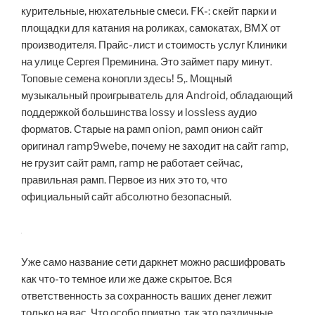
курительные, нюхательные смеси. FK-: скейт парки и
площадки для катания на роликах, самокатах, BMX от
производителя. Прайс-лист и стоимость услуг Клиники
на улице Сергея Преминина. Это займет пару минут.
Топовые семена конопли здесь! 5,. Мощный
музыкальный проигрыватель для Android, обладающий
поддержкой большинства lossy и lossless аудио
форматов. Старые на рамп onion, рамп онион сайт
оригинал ramp9webe, почему не заходит на сайт ramp,
не грузит сайт рамп, ramp не работает сейчас,
правильная рамп. Первое из них это то, что
официальный сайт абсолютно безопасный.
Уже само название сети даркнет можно расшифровать
как что-то темное или же даже скрытое. Вся
ответственность за сохранность ваших денег лежит
только на вас. Что особо приятно, так это различные