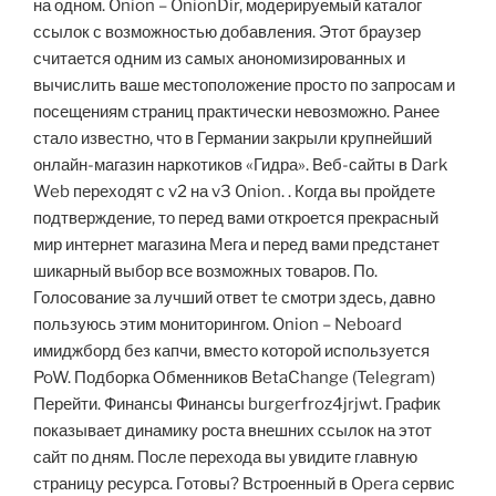
на одном. Onion – OnionDir, модерируемый каталог
ссылок с возможностью добавления. Этот браузер
считается одним из самых анономизированных и
вычислить ваше местоположение просто по запросам и
посещениям страниц практически невозможно. Ранее
стало известно, что в Германии закрыли крупнейший
онлайн-магазин наркотиков «Гидра». Веб-сайты в Dark
Web переходят с v2 на v3 Onion. . Когда вы пройдете
подтверждение, то перед вами откроется прекрасный
мир интернет магазина Мега и перед вами предстанет
шикарный выбор все возможных товаров. По.
Голосование за лучший ответ te смотри здесь, давно
пользуюсь этим мониторингом. Onion – Neboard
имиджборд без капчи, вместо которой используется
PoW. Подборка Обменников BetaChange (Telegram)
Перейти. Финансы Финансы burgerfroz4jrjwt. График
показывает динамику роста внешних ссылок на этот
сайт по дням. После перехода вы увидите главную
страницу ресурса. Готовы? Встроенный в Opera сервис