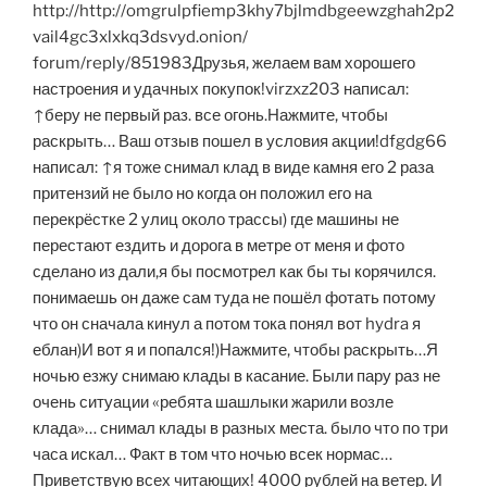
http://http://omgrulpfiemp3khy7bjlmdbgeewzghah2p2
vail4gc3xlxkq3dsvyd.onion/
forum/reply/851983Друзья, желаем вам хорошего
настроения и удачных покупок!virzxz203 написал:
↑беру не первый раз. все огонь.Нажмите, чтобы
раскрыть… Ваш отзыв пошел в условия акции!dfgdg66
написал: ↑я тоже снимал клад в виде камня его 2 раза
притензий не было но когда он положил его на
перекрёстке 2 улиц около трассы) где машины не
перестают ездить и дорога в метре от меня и фото
сделано из дали,я бы посмотрел как бы ты корячился.
понимаешь он даже сам туда не пошёл фотать потому
что он сначала кинул а потом тока понял вот hydra я
еблан)И вот я и попался!)Нажмите, чтобы раскрыть…Я
ночью езжу снимаю клады в касание. Были пару раз не
очень ситуации «ребята шашлыки жарили возле
клада»… снимал клады в разных места. было что по три
часа искал… Факт в том что ночью всек нормас…
Приветствую всех читающих! 4000 рублей на ветер. И