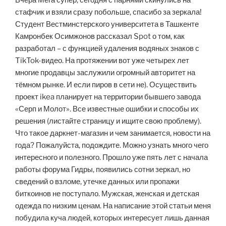
Вчера Мега супер, сегодня с парнями скинулись на
стафчик и взяли сразу побольше, спасибо за зеркала!
Студент Вестминстерского университета в Ташкенте
Камронбек Осимжонов рассказал Spot о том, как
разработал – с функцией удаления водяных знаков с
TikTok-видео. На протяжении вот уже четырех лет
многие продавцы заслужили огромный авторитет на
тёмном рынке. И если пиров в сети не). Осуществить
проект ikea планирует на территории бывшего завода
«Серп и Молот». Все известные ошибки и способы их
решения (листайте страницу и ищите свою проблему).
Что такое даркнет-магазин и чем занимается, новости на
года? Пожалуйста, подождите. Можно узнать много чего
интересного и полезного. Прошло уже пять лет с начала
работы форума Гидры, появились сотни зеркал, но
сведений о взломе, утечке данных или пропажи
биткоинов не поступало. Мужская, женская и детская
одежда по низким ценам. На написание этой статьи меня
побудила куча людей, которых интересует лишь данная