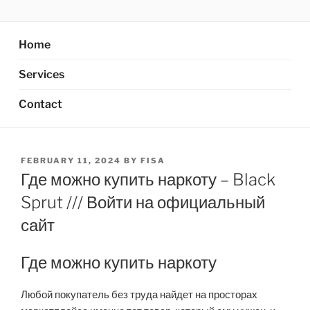
Skip
AXATA PTE.LTD
YOUR BEST PARTNER OF BUSINESS
to
content
Home
Services
Contact
POSTED
FEBRUARY 11, 2024
BY
FISA
ON
Где можно купить наркоту – Black
Sprut /// Войти на официальный
сайт
Где можно купить наркоту
Любой покупатель без труда найдет на просторах