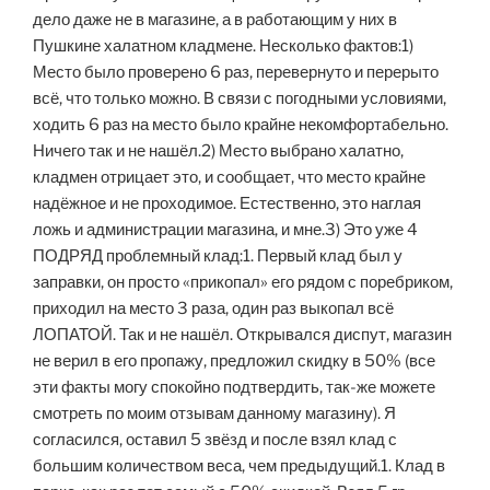
дело даже не в магазине, а в работающим у них в
Пушкине халатном кладмене. Несколько фактов:1)
Место было проверено 6 раз, перевернуто и перерыто
всё, что только можно. В связи с погодными условиями,
ходить 6 раз на место было крайне некомфортабельно.
Ничего так и не нашёл.2) Место выбрано халатно,
кладмен отрицает это, и сообщает, что место крайне
надёжное и не проходимое. Естественно, это наглая
ложь и администрации магазина, и мне.3) Это уже 4
ПОДРЯД проблемный клад:1. Первый клад был у
заправки, он просто «прикопал» его рядом с поребриком,
приходил на место 3 раза, один раз выкопал всё
ЛОПАТОЙ. Так и не нашёл. Открывался диспут, магазин
не верил в его пропажу, предложил скидку в 50% (все
эти факты могу спокойно подтвердить, так-же можете
смотреть по моим отзывам данному магазину). Я
согласился, оставил 5 звёзд и после взял клад с
большим количеством веса, чем предыдущий.1. Клад в