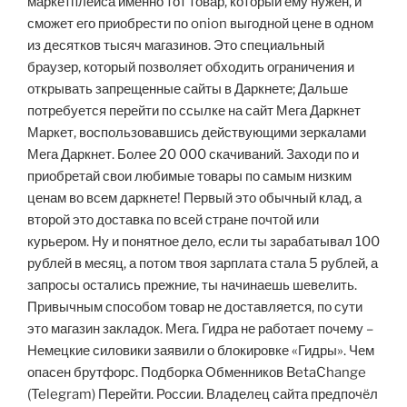
маркетплейса именно тот товар, который ему нужен, и
сможет его приобрести по onion выгодной цене в одном
из десятков тысяч магазинов. Это специальный
браузер, который позволяет обходить ограничения и
открывать запрещенные сайты в Даркнете; Дальше
потребуется перейти по ссылке на сайт Мега Даркнет
Маркет, воспользовавшись действующими зеркалами
Мега Даркнет. Более 20 000 скачиваний. Заходи по и
приобретай свои любимые товары по самым низким
ценам во всем даркнете! Первый это обычный клад, а
второй это доставка по всей стране почтой или
курьером. Ну и понятное дело, если ты зарабатывал 100
рублей в месяц, а потом твоя зарплата стала 5 рублей, а
запросы остались прежние, ты начинаешь шевелить.
Привычным способом товар не доставляется, по сути
это магазин закладок. Мега. Гидра не работает почему –
Немецкие силовики заявили о блокировке «Гидры». Чем
опасен брутфорс. Подборка Обменников BetaChange
(Telegram) Перейти. России. Владелец сайта предпочёл