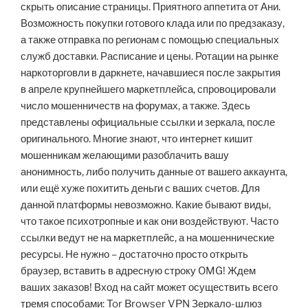
скрыть описание страницы. Приятного аппетита от Ани.
Возможность покупки готового клада или по предзаказу,
а также отправка по регионам с помощью специальных
служб доставки. Расписание и цены. Ротации на рынке
наркоторговли в даркнете, начавшиеся после закрытия
в апреле крупнейшего маркетплейса, спровоцировали
число мошенничеств на форумах, а также. Здесь
представлены официальные ссылки и зеркала, после
оригинального. Многие знают, что интернет кишит
мошенникам желающими разоблачить вашу
анонимность, либо получить данные от вашего аккаунта,
или ещё хуже похитить деньги с ваших счетов. Для
данной платформы невозможно. Какие бывают виды,
что такое психотропные и как они воздействуют. Часто
ссылки ведут не на маркетплейс, а на мошеннические
ресурсы. Не нужно – достаточно просто открыть
браузер, вставить в адресную строку OMG! Ждем
ваших заказов! Вход на сайт может осуществить всего
тремя способами: Tor Browser VPN Зеркало-шлюз