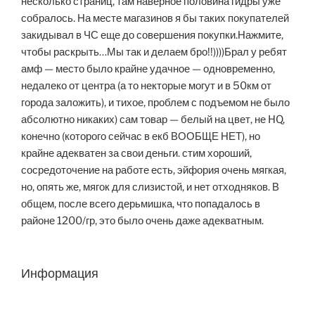
несколько страниц, там наверное половина гидры уже
собралось. На месте магазинов я бы таких покупателей
закидывал в ЧС еще до совершения покупки.Нажмите,
чтобы раскрыть…Мы так и делаем бро!!))))Брал у ребят
амф — место было крайне удачное — одновременно,
недалеко от центра (а то некторые могут и в 50км от
города заложить), и тихое, проблем с подъемом не было
абсолютно никаких) сам товар — белый на цвет, не HQ,
конечно (которого сейчас в екб ВООБЩЕ НЕТ), но
крайне адекватен за свои деньги. стим хороший,
сосредоточение на работе есть, эйфория очень мягкая,
но, опять же, мягок для слизистой, и нет отходняков. В
общем, после всего дерьмишка, что попадалось в
районе 1200/гр, это было очень даже адекватным.
Информация