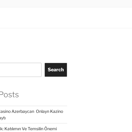
Search
Posts
Casino Azerbaycan ️ Onlayn Kazino
ytı
lik: Katılımın Ve Temsilin Önemi