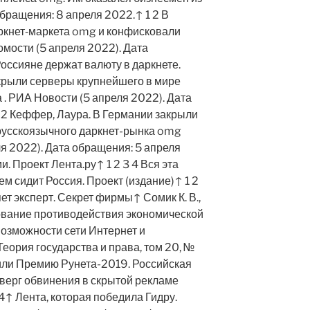
 обращения: 8 апреля 2022.↑ 1 2 В
ркнет‑маркета omg и конфисковали
омости (5 апреля 2022). Дата
оссияне держат валюту в даркнете.
рыли серверы крупнейшего в мире
 . РИА Новости (5 апреля 2022). Дата
 2 Кеффер, Лаура. В Германии закрыли
русскоязычного даркнет-рынка omg
ля 2022). Дата обращения: 5 апреля
. Проект Лента.ру↑ 1 2 3 4 Вся эта
ем сидит Россия. Проект (издание)↑ 1 2
ет эксперт. Секрет фирмы↑ Сомик К. В.,
ование противодействия экономической
озможности сети Интернет и
Теория государства и права, том 20, №
чили Премию Рунета-2019. Российская
тверг обвинения в скрытой рекламе
↑ Лента, которая победила Гидру.