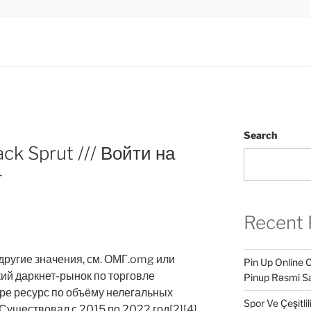
.LTD
INESS
Search
ck Sprut /// Войти на
т
Recent 
 другие значения, см. ОМГ.omg или
Pin Up Online 
ий даркнет-рынок по торговле
Pinup Rəsmi Sa
ре ресурс по объёму нелегальных
Spor Ve Çeşitli
 Существовал с 2015 по 2022 год[2][4]