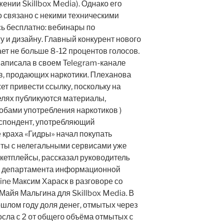
ении Skillbox Media). Однако его
о связано с некими техническими
сь бесплатно: вебинары по
 и дизайну. Главный конкурент нового
ет не больше 8-12 процентов голосов.
написала в своем Telegram-канале
в, продающих наркотики. Плеханова
ет привести ссылку, поскольку на
елях публикуются материалы,
собами употребления наркотиков )
еспондент, употребляющий
краха «Гидры» начал покупать
айты с нелегальными сервисами уже
кетплейсы, рассказал руководитель
ы департамента информационной
ine Максим Хараск в разговоре со
Майя Мальгина для Skillbox Media. В
рошлом году доля денег, отмытых через
сла с 2 от общего объёма отмытых с