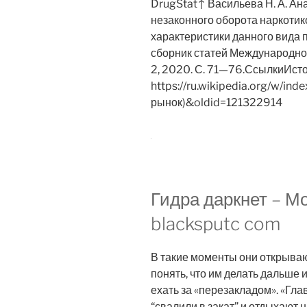
DrugStat↑ Васильева Н. А. А
незаконного оборота наркотик
характеристики данного вида 
сборник статей Международно
2, 2020. С. 71—76.СсылкиИст
https://ru.wikipedia.org/w/ind
рынок)&oldid=121322914
Гидра даркнет – М
blacksputc com
В такие моменты они открываю
понять, что им делать дальше 
ехать за «перезакладом». «Гл
“свалили в закат” и отдыхают 