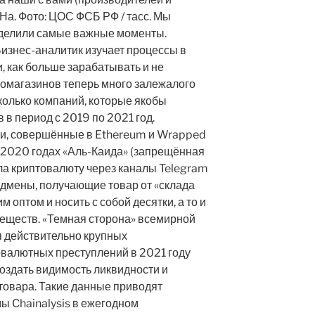
На. Фото: ЦОС ФСБ РФ / тасс. Мы
выделили самые важные моменты.
изнес-аналитик изучает процессы в
, как больше зарабатывать и не
комагазинов теперь много залежалого
колько компаний, которые якобы
в период с 2019 по 2021 год.
ки, совершённые в Ethereum и Wrapped
 2020 годах «Аль-Каида» (запрещённая
ла криптовалюту через каналы Telegram
ладмены, получающие товар от «склада
 оптом и носить с собой десятки, а то и
еществ. «Темная сторона» всемирной
 действительно крупных
овалютных преступлений в 2021 году
создать видимость ликвидности и
товара. Такие данные приводят
ы Chainalysis в ежегодном