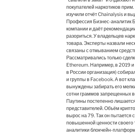
покупателей наркотиков прим. 
изучили отчёт Chainalysis и 
Профессия Бизнес-аналитик Б
компании и даёт рекомендации
разориться. У владельцев нар
товара. Эксперты назвали нес
связаны с отмыванием средств 
Рассматривались только сдел
Ethereum. Например, в 2019 и
в России организация) собира
и группы в Facebook. А вот к
вынуждены забирать его мелким
сотни граммов запрещенных в
Паутины постепенно лишается
представителей. Объём крипт
вырос на 79. Так он пытается 
повышенной ценности своего 
аналитики блокчейн-платформ