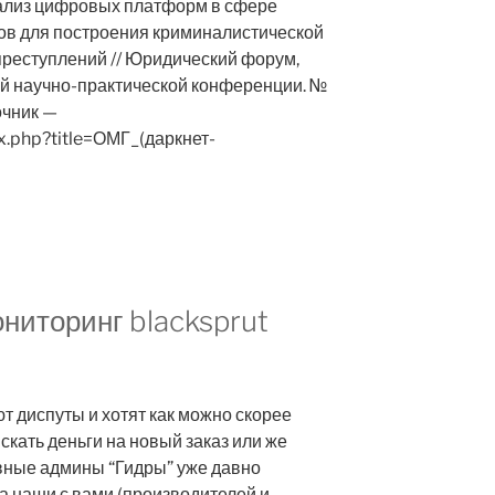
нализ цифровых платформ в сфере
ов для построения криминалистической
преступлений // Юридический форум,
й научно-практической конференции. №
очник —
ex.php?title=ОМГ_(даркнет-
ониторинг blacksprut
т диспуты и хотят как можно скорее
искать деньги на новый заказ или же
авные админы “Гидры” уже давно
на наши с вами (производителей и