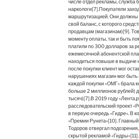
числе отдел рекламы, служба б
наркологи[7].Покупатели заход
маршрутизацией. Они должны 
свой баланс, с которого средс
продавцам (магазинам)[9]. Тов
моменту оплаты, так и быть п
платили по 300 долларов за р
ежемесячной абонентской пла
находиться повыше в выдаче н
после покупки клиент мог оста
нарушениях магазин мог быть 
каждой покупки «ОМГ» брала к
больше 2 миллионов рублей) д
тысяч)[7].В 2019 году «Лента.
расследовательский проект «
в первую очередь «Гидре». В к
«Премии Рунета»[10]. Главный
Тодоров отвергал подозрения,
скрытой рекламой «Гидры»[11]