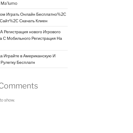
a Ma’lumo
дом Играть Онлайн Бесплатно%2C
Сайт%2C Скачать Клиен
A Регистрация нового Игрового
 а С Мобильного Регистрация На
а Играйте в Американскую И
Рулетку Бесплатн
 Comments
o show.