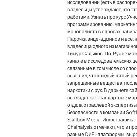
исследовании (есть в распоряж
владельцы утверждают, что эт
работами. Узнать про курс Учи
программированию, маркетингу
монополиста в опросах набира
Парочка вице-админов и все, 
владелица одного из магазино
Тимур Садыков. По. Ру» не мож
канале в исследовательских ц
связанные в том числе со спо
выяснил, что каждый пятый р
запрещенные вещества, после 
наркотики с рук. В даркнете с
выглядят как стандартные мар
отдела отраслевой экспертиз
безопасности в компании Softl
Skillbox Media. Инфографика: 
Chainalysis отмечают, что в п
разные DeFi-платформы, выро