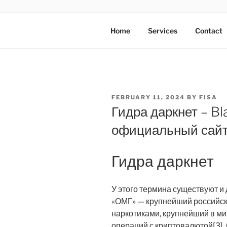
Skip
to
AXATA PTE
content
YOUR BEST PARTNER OF BUS
Home
Services
Contact
POSTED
FEBRUARY 11, 2024
BY
FISA
ON
Гидра даркнет – Bla
официальный сай
Гидра даркнет
У этого термина существуют и
«ОМГ» — крупнейший российск
наркотиками, крупнейший в ми
операций с криптовалютой[3].