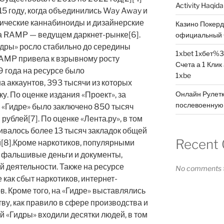
Activity Haqid
15 году, когда объединились Way Away и
тические каннабиноиды и дизайнерские
Казино Покер
на RAMP — ведущем даркнет-рынке[6].
официальный 
идры» росло стабильно до середины
1xbet 1хбет%3
RAMP привела к взрывному росту
Счета а 1 Клик
9 года на ресурсе было
1xbe
а аккаунтов, 393 тысячи из которых
Онлайн Рулетк
у. По оценке издания «Проект», за
послевоенную 
 «Гидре» было заключено 850 тысяч
рублей[7]. По оценке «Лента.ру», в том
ливалось более 13 тысяч закладок общей
Recent
[8].Кроме наркотиков, популярными
ь фальшивые деньги и документы,
й деятельности. Также на ресурсе
No comments t
 как сбыт наркотиков, интернет-
в. Кроме того, на «Гидре» выставлялись
ву, как правило в сфере производства и
й «Гидры» входили десятки людей, в том