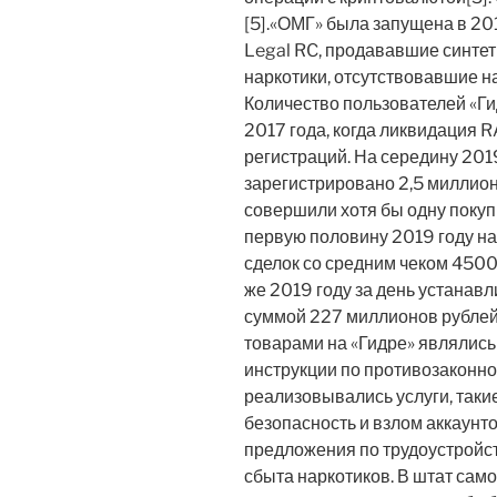
[5].«ОМГ» была запущена в 20
Legal RC, продававшие синте
наркотики, отсутствовавшие 
Количество пользователей «Г
2017 года, когда ликвидация 
регистраций. На середину 201
зарегистрировано 2,5 миллион
совершили хотя бы одну покупк
первую половину 2019 году на
сделок со средним чеком 4500 
же 2019 году за день устанав
суммой 227 миллионов рублей
товарами на «Гидре» являлис
инструкции по противозаконно
реализовывались услуги, такие
безопасность и взлом аккаунто
предложения по трудоустройст
сбыта наркотиков. В штат само