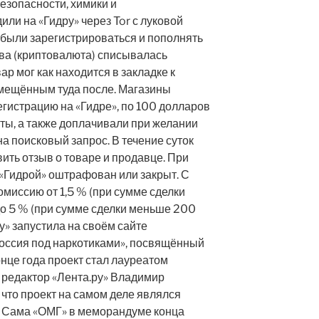
езопасности, химики и
или на «Гидру» через Tor с луковой
были зарегистрироваться и пополнять
тва (криптовалюта) списывалась
ар мог как находится в закладке к
омещённым туда после. Магазины
егистрацию на «Гидре», по 100 долларов
ты, а также доплачивали при желании
а поисковый запрос. В течение суток
вить отзыв о товаре и продавце. При
«Гидрой» оштрафован или закрыт. С
омиссию от 1,5 % (при сумме сделки
о 5 % (при сумме сделки меньше 200
ру» запустила на своём сайте
Россия под наркотиками», посвящённый
онце года проект стал лауреатом
 редактор «Лента.ру» Владимир
 что проект на самом деле являлся
. Сама «ОМГ» в меморандуме конца