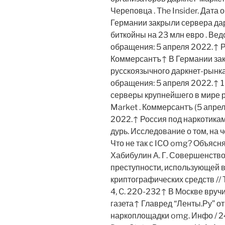
Череповца . The Insider. Дата
Германии закрыли сервера да
биткойны на 23 млн евро . Вед
обращения: 5 апреля 2022.↑ Р
Коммерсантъ↑ В Германии зак
русскоязычного даркнет-рынка
обращения: 5 апреля 2022.↑ 1
серверы крупнейшего в мире 
Market . Коммерсантъ (5 апре
2022.↑ Россия под наркотиками
дурь. Исследование о том, на ч
Что не так с ICO omg? Объясня
Хабибулин А. Г. Совершенств
преступности, использующей в
криптографических средств // 
4, C. 220-232↑ В Москве вру
газета↑ Главред “Ленты.Ру” о
наркоплощадки omg. Инфо / 24