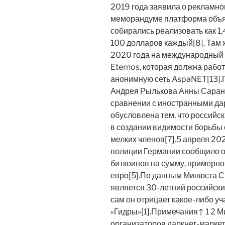
2019 года заявила о рекламном
меморандуме платформа объяв
собирались реализовать как 1
100 долларов каждый[8]. Там 
2020 года на международный 
Eternos, которая должна рабо
анонимную сеть AspaNET[13].
Андрея Рылькова Анны Саранг
сравнении с иностранными да
обусловлена тем, что россий
в создании видимости борьбы 
мелких членов[7].5 апреля 2
полиции Германии сообщило о
биткоинов на сумму, примерн
евро[5].По данным Минюста С
является 30-летний российски
сам он отрицает какое-либо уч
«Гидры»[1].Примечания↑ 1 2 
организаторов даркнет-маркет