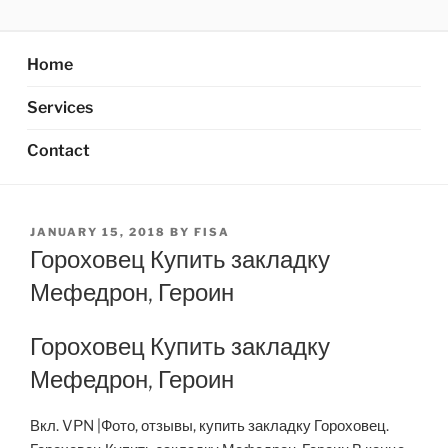
Skip
AXATA PTE.LTD
YOUR BEST PARTNER OF BUSINESS
to
content
Home
Services
Contact
POSTED
JANUARY 15, 2018
BY
FISA
ON
Гороховец Купить закладку
Мефедрон, Героин
Гороховец Купить закладку
Мефедрон, Героин
Вкл. VPN |Фото, отзывы, купить закладку Гороховец.