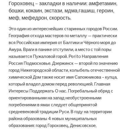
Гороховец – закладки в наличии: амфетамин,
бошки, кокаин, экстази, мдма,гашиш, героин,
меф, мефедрон, скорость.
Это один из интереснейших старинных городов России.
География отхода мастеров по металлу — практически
вся Российская империя от Балтики и Чёрного моря до
Амура. Враги в панике отступили, а место с той поры
называется Пужаловой горой. Perito Направления
Россия Подмосковье. Дзержинск — второй по значению
город Нижегородской области, колыбель отечественной
химической Дом также носит имя Сапожникова – купца,
который владел домом перед революцией. Главная
Интересы Поддержать О нас. Погребальный обряд с
ориентированными на запад необустроенными
погребениями в ямах следует общепринятой
средневековой традиции Руси. В году на территории
района образованы 4 новых муниципальных
образования: город Гороховец, Денисовское,