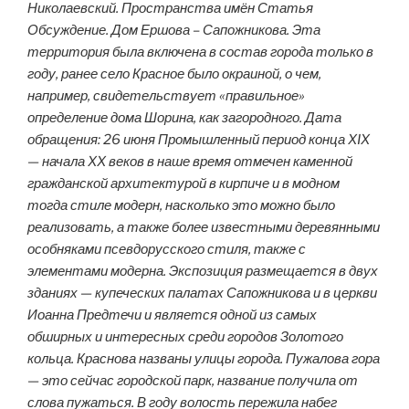
Николаевский. Пространства имён Статья
Обсуждение. Дом Ершова – Сапожникова. Эта
территория была включена в состав города только в
году, ранее село Красное было окраиной, о чем,
например, свидетельствует «правильное»
определение дома Шорина, как загородного. Дата
обращения: 26 июня Промышленный период конца XIX
— начала XX веков в наше время отмечен каменной
гражданской архитектурой в кирпиче и в модном
тогда стиле модерн, насколько это можно было
реализовать, а также более известными деревянными
особняками псевдорусского стиля, также с
элементами модерна. Экспозиция размещается в двух
зданиях — купеческих палатах Сапожникова и в церкви
Иоанна Предтечи и является одной из самых
обширных и интересных среди городов Золотого
кольца. Краснова названы улицы города. Пужалова гора
— это сейчас городской парк, название получила от
слова пужаться. В году волость пережила набег