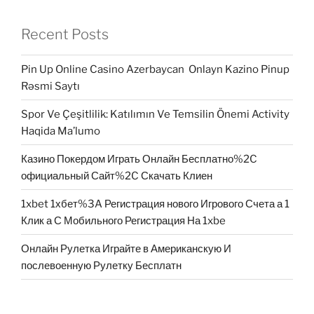
Recent Posts
Pin Up Online Casino Azerbaycan ️ Onlayn Kazino Pinup
Rəsmi Saytı
Spor Ve Çeşitlilik: Katılımın Ve Temsilin Önemi Activity
Haqida Ma’lumo
Казино Покердом Играть Онлайн Бесплатно%2C
официальный Сайт%2C Скачать Клиен
1xbet 1хбет%3A Регистрация нового Игрового Счета а 1
Клик а С Мобильного Регистрация На 1xbe
Онлайн Рулетка Играйте в Американскую И
послевоенную Рулетку Бесплатн