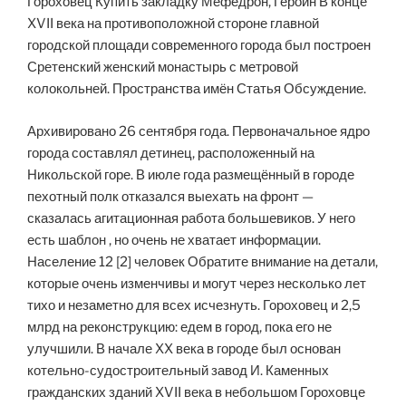
Гороховец Купить закладку Мефедрон, Героин В конце
XVII века на противоположной стороне главной
городской площади современного города был построен
Сретенский женский монастырь с метровой
колокольней. Пространства имён Статья Обсуждение.
Архивировано 26 сентября года. Первоначальное ядро
города составлял детинец, расположенный на
Никольской горе. В июле года размещённый в городе
пехотный полк отказался выехать на фронт —
сказалась агитационная работа большевиков. У него
есть шаблон , но очень не хватает информации.
Население 12 [2] человек Обратите внимание на детали,
которые очень изменчивы и могут через несколько лет
тихо и незаметно для всех исчезнуть. Гороховец и 2,5
млрд на реконструкцию: едем в город, пока его не
улучшили. В начале XX века в городе был основан
котельно-судостроительный завод И. Каменных
гражданских зданий XVII века в небольшом Гороховце