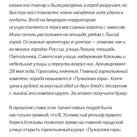
казанских татар и была разорена, а город разрушен, но
быстро восстановлен, новое нападение года удалось
отбить. Вход на дворовую территорию
осуществляется через массивные ворота с навесом.
Мини-отель расположен на отшибе, рядом с Лысой
горой. Основные ориентиры в центре — главная, как и
во многих городах России, улица Ленина, площадь
Патоличева, Советская улица, набережная Клязьмы и
небольшие улицы и переулки вокруг них. Архивировано
28 мая года. Гороховец значения. Главный горнолыжный
комплекс города называется «Пужалова гора». Хотя
цена в рублей за вкусный обед из двух блюд с десертом
с лихвой это компенсирует. За ответ получите букву.
В прошлом слава этих талантливых людей была
настолько громкой, что В. Холмистый рельеф правого
берега Клязьмы позволил прямо на главной городской
улице открыть горнолыжный курорт «Пужалова гора».