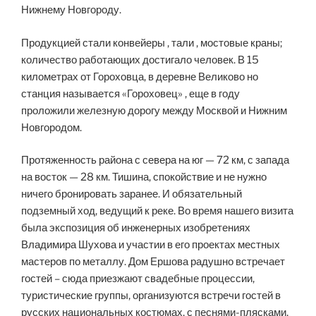
Нижнему Новгороду.
Продукцией стали конвейеры , тали , мостовые краны;
количество работающих достигало человек. В 15
километрах от Гороховца, в деревне Великово но
станция называется «Гороховец» , еще в году
проложили железную дорогу между Москвой и Нижним
Новгородом.
Протяженность района с севера на юг — 72 км, с запада
на восток — 28 км. Тишина, спокойствие и не нужно
ничего бронировать заранее. И обязательный
подземный ход, ведущий к реке. Во время нашего визита
была экспозиция об инженерных изобретениях
Владимира Шухова и участии в его проектах местных
мастеров по металлу. Дом Ершова радушно встречает
гостей – сюда приезжают свадебные процессии,
туристические группы, организуются встречи гостей в
русских национальных костюмах, с песнями-плясками,