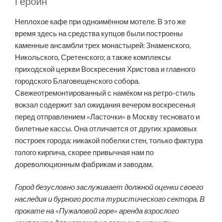
Героин
Неплохое кафе при одноимённом мотеле. В это же
время здесь на средства купцов были построены
каменные ансамбли трех монастырей: Знаменского,
Никольского, Сретенского; а также комплексы
приходской церкви Воскресения Христова и главного
городского Благовещенского собора.
Свежеотремонтированный с намёком на ретро-стиль
вокзал содержит зал ожидания вечером воскресенья
перед отправлением «Ласточки» в Москву тесновато и
билетные кассы. Она отличается от других храмовых
построек города: никакой побелки стен, только фактура
голого кирпича, скорее привычная нам по
дореволюционным фабрикам и заводам.
Город безусловно заслуживает должной оценки своего
наследия и бурного роста туристического сектора. В
прокате на «Пужаловой горе» аренда взрослого