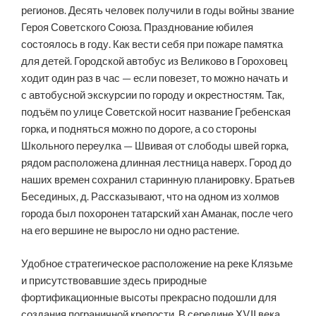
регионов. Десять человек получили в годы войны звание
Героя Советского Союза. Празднование юбилея
состоялось в году. Как вести себя при пожаре памятка
для детей. Городской автобус из Великово в Гороховец
ходит один раз в час — если повезет, то можно начать и
с автобусной экскурсии по городу и окрестностям. Так,
подъём по улице Советской носит название Гребенская
горка, и подняться можно по дороге, а со стороны
Школьного переулка — Швивая от слободы швей горка,
рядом расположена длинная лестница наверх. Город до
наших времен сохранил старинную планировку. Братьев
Бесединых, д. Рассказывают, что на одном из холмов
города был похоронен татарский хан Аманак, после чего
на его вершине не выросло ни одно растение.
Удобное стратегическое расположение на реке Клязьме
и присутствовавшие здесь природные
фортификационные высоты прекрасно подошли для
создания пограничной крепости. В середине XVII века