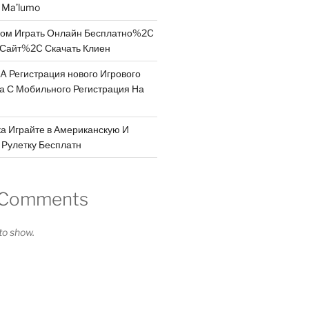
a Ma’lumo
дом Играть Онлайн Бесплатно%2C
Сайт%2C Скачать Клиен
A Регистрация нового Игрового
 а С Мобильного Регистрация На
а Играйте в Американскую И
Рулетку Бесплатн
 Comments
o show.