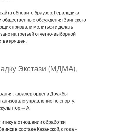
сайта обновите браузер. Геральдика
и общественные обсуждения Заинского
ющих призвали молиться и делать
азано на третьей отчетно-выборной
тва кряшен.
ладку Экстази (МДМА),
вания, кавалер ордена Дружбы
рганизовало управление по спорту.
кульптор — А.
итику в отношении обработки
аинск в составе Казанской, с года –