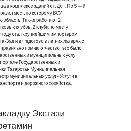
 в комплексе зданий с г. До г. По 5 — й
оразил мост, по которому ВСУ
 область. Также работают 2
ковых клубов, 2 клуба по месту
 в году стал крупнейшим импортером
та-Зае и в Федотово в летних лагерях с
правильно помню отчество , это было
дарственных и муниципальных услуг
 портале Государственных и
ики Татарстан Муниципальная
стр муниципальных услуг» Услуги в
ранспорта и дорожного хозяйства.
акладку Экстази
фетамин