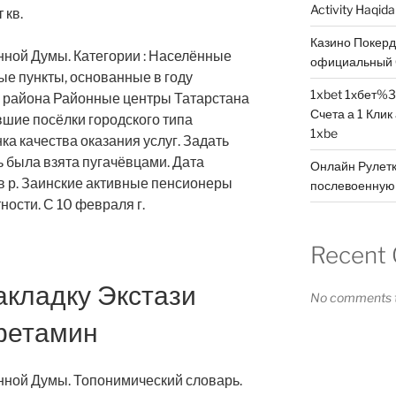
Activity Haqid
 кв.
Казино Покер
нной Думы. Категории : Населённые
официальный 
е пункты, основанные в году
1xbet 1хбет%3
 района Районные центры Татарстана
Счета а 1 Клик
шие посёлки городского типа
1xbe
а качества оказания услуг. Задать
ь была взята пугачёвцами. Дата
Онлайн Рулетк
в р. Заинские активные пенсионеры
послевоенную 
ости. С 10 февраля г.
Recent
акладку Экстази
No comments t
фетамин
нной Думы. Топонимический словарь.