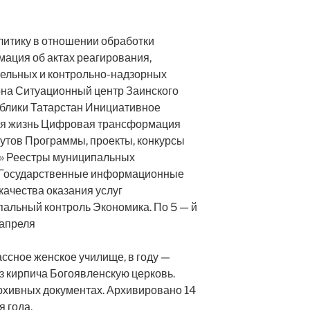
итику в отношении обработки
ация об актах реагирования,
ельных и контрольно-надзорных
она Ситуационный центр Заинского
блики Татарстан Инициативное
я жизнь Цифровая трансформация
тов Программы, проекты, конкурсы
» Реестры муниципальных
 Государственные информационные
ачества оказания услуг
альный контроль Экономика. По 5 — й
 апреля
лассное женское училище, в году —
из кирпича Богоявленскую церковь.
рхивных документах. Архивировано 14
 года.