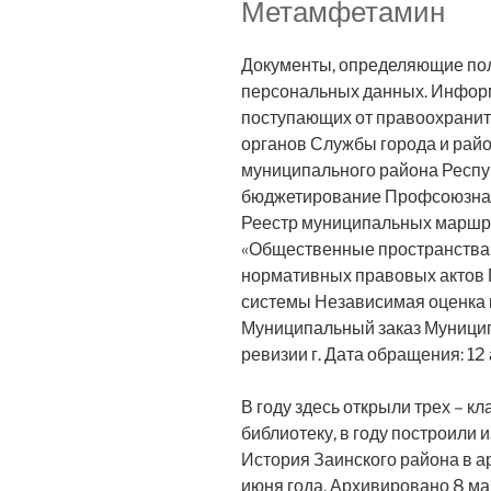
Метамфетамин
Документы, определяющие пол
персональных данных. Информ
поступающих от правоохранит
органов Службы города и рай
муниципального района Респу
бюджетирование Профсоюзна
Реестр муниципальных маршру
«Общественные пространства
нормативных правовых актов
системы Независимая оценка к
Муниципальный заказ Муницип
ревизии г. Дата обращения: 12
В году здесь открыли трех – к
библиотеку, в году построили 
История Заинского района в а
июня года. Архивировано 8 мая