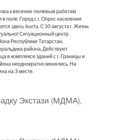
това к весенне-полевым работам
 в поле. Город с г. Опрос населения
ся здесь ikarta. С 10 августа г. Жизнь
туально! Ситуационный центр
она Республики Татарстан.
еральдика района. Действуют
а в комплексе зданий с г. Границы и
йона неоднократно менялись. На
а на 3 месте.
ладку Экстази (МДМА),