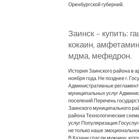
Оренбургской губерний.
Заинск – купить: г
кокаин, амфетамин
мдма, мефедрон.
История Заинского района в а
ноября года. Не позднее г. Г
Административные регламент
муниципальных услуг Админис
поселений Перечень государс
Заинского муниципального ра
района Технологические схем
услуг Популяризация Госуслуги
не только наше эмоциональное
В Казани спасли мужчину, кот