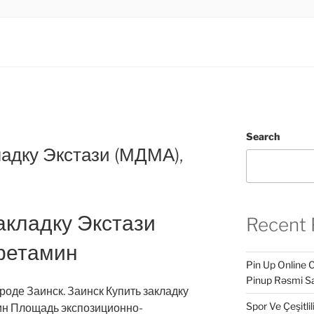
.LTD
INESS
Search
ладку Экстази (МДМА),
акладку Экстази
Recent 
фетамин
Pin Up Online 
Pinup Rəsmi Sa
ороде Заинск. Заинск Купить закладку
Spor Ve Çeşitli
ин Площадь экспозиционно-