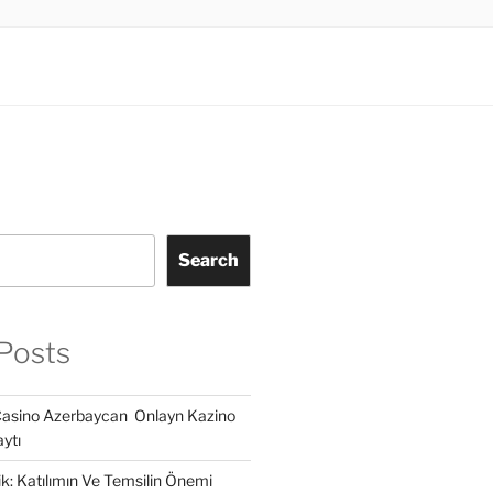
Search
Posts
Casino Azerbaycan ️ Onlayn Kazino
ytı
lik: Katılımın Ve Temsilin Önemi