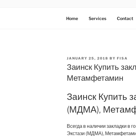
Skip
to
AXATA PTE
content
YOUR BEST PARTNER OF BUS
Home
Services
Contact
POSTED
JANUARY 25, 2018
BY
FISA
ON
Заинск Купить зак
Метамфетамин
Заинск Купить з
(МДМА), Метам
Всегда в наличии закладки в г
Экстази (МДМА), Метамфетам