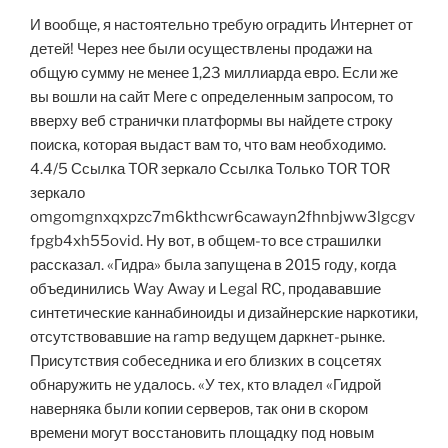
И вообще, я настоятельно требую оградить Интернет от
детей! Через нее были осуществлены продажи на
общую сумму не менее 1,23 миллиарда евро. Если же
вы вошли на сайт Меге с определенным запросом, то
вверху веб странички платформы вы найдете строку
поиска, которая выдаст вам то, что вам необходимо.
4.4/5 Ссылка TOR зеркало Ссылка Только TOR TOR
зеркало
omgomgnxqxpzc7m6kthcwr6cawayn2fhnbjww3lgcgv
fpgb4xh55ovid. Ну вот, в общем-то все страшилки
рассказал. «Гидра» была запущена в 2015 году, когда
объединились Way Away и Legal RC, продававшие
синтетические каннабиноиды и дизайнерские наркотики,
отсутствовавшие на ramp ведущем даркнет-рынке.
Присутствия собеседника и его близких в соцсетях
обнаружить не удалось. «У тех, кто владел «Гидрой
наверняка были копии серверов, так они в скором
времени могут восстановить площадку под новым