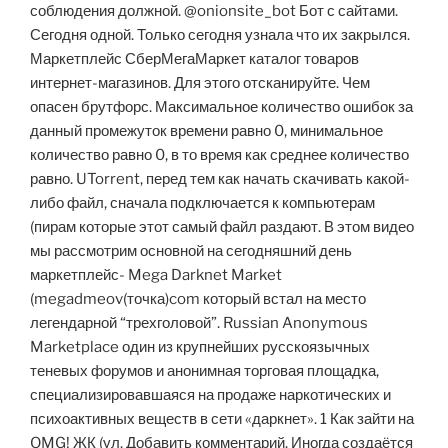
соблюдения должной. @onionsite_bot Бот с сайтами.
Сегодня одной. Только сегодня узнала что их закрылся.
Маркетплейс СберМегаМаркет каталог товаров
интернет-магазинов. Для этого отсканируйте. Чем
опасен брутфорс. Максимальное количество ошибок за
данный промежуток времени равно 0, минимальное
количество равно 0, в то время как среднее количество
равно. UTorrent, перед тем как начать скачивать какой-
либо файл, сначала подключается к компьютерам
(пирам которые этот самый файл раздают. В этом видео
мы рассмотрим основной на сегодняшний день
маркетплейс- Mega Darknet Market
(megadmeov(точка)com который встал на место
легендарной “трехголовой”. Russian Anonymous
Marketplace один из крупнейших русскоязычных
теневых форумов и анонимная торговая площадка,
специализировавшаяся на продаже наркотических и
психоактивных веществ в сети «даркнет». 1 Как зайти на
OMG! ЖК (ул. Добавить комментарий. Иногда создаётся