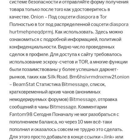
системе безопасности и отправляйте форму получения
товара только после того как удостоверитесь в
качестве. Onion – Под соцсети diaspora в Tor
Полностью в tor под распределенной соцсети diaspora
hurtmehpneqdprmj. Как использовать. Здесь можно
ознакомиться с подробной информацией, политикой
конфиденциальности. Видно число проведенных
сделок в профиле. Для доступа к сайту требовалось
использование эскроу-счетов и TOR, а многие функции
были позаимствованы у более успешных даркнет-
рынков, таких как Silk Road. Bm6hsivrmdnxmw2f.onion
– BeamStat Статистика Bitmessage, список,
кратковременный архив чанов (анонимных
немодерируемых форумов) Bitmessage, отправка
сообщений в чаны Bitmessage. Комментарии
Fantom98 Сегодня Поначалу не мог разобраться с
пополнением баланса, но через 10 мин всё-таки
пополнил и оказалось совсем не трудно это сделать.
Для этого просто добавьте в конце ссылки «.link» или