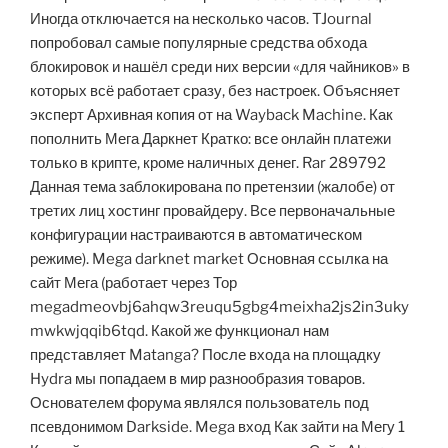
Иногда отключается на несколько часов. TJournal
попробовал самые популярные средства обхода
блокировок и нашёл среди них версии «для чайников» в
которых всё работает сразу, без настроек. Объясняет
эксперт Архивная копия от на Wayback Machine. Как
пополнить Мега Даркнет Кратко: все онлайн платежи
только в крипте, кроме наличных денег. Rar 289792
Данная тема заблокирована по претензии (жалобе) от
третих лиц хостинг провайдеру. Все первоначальные
конфигурации настраиваются в автоматическом
режиме). Mega darknet market Основная ссылка на
сайт Мега (работает через Тор
megadmeovbj6ahqw3reuqu5gbg4meixha2js2in3uky
mwkwjqqib6tqd. Какой же функционал нам
представляет Matanga? После входа на площадку
Hydra мы попадаем в мир разнообразия товаров.
Основателем форума являлся пользователь под
псевдонимом Darkside. Mega вход Как зайти на Мегу 1