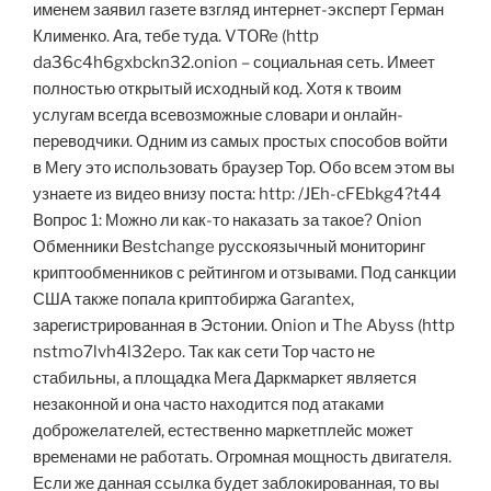
именем заявил газете взгляд интернет-эксперт Герман
Клименко. Ага, тебе туда. VTORe (http
da36c4h6gxbckn32.onion – социальная сеть. Имеет
полностью открытый исходный код. Хотя к твоим
услугам всегда всевозможные словари и онлайн-
переводчики. Одним из самых простых способов войти
в Мегу это использовать браузер Тор. Обо всем этом вы
узнаете из видео внизу поста: http: /JEh-cFEbkg4?t44
Вопрос 1: Можно ли как-то наказать за такое? Onion
Обменники Bestchange русскоязычный мониторинг
криптообменников с рейтингом и отзывами. Под санкции
США также попала криптобиржа Garantex,
зарегистрированная в Эстонии. Onion и The Abyss (http
nstmo7lvh4l32epo. Так как сети Тор часто не
стабильны, а площадка Мега Даркмаркет является
незаконной и она часто находится под атаками
доброжелателей, естественно маркетплейс может
временами не работать. Огромная мощность двигателя.
Если же данная ссылка будет заблокированная, то вы