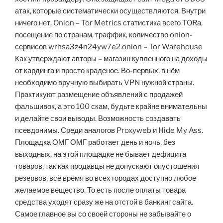
атак, которые систематически осуществляются. Внутри
ничего нет. Onion – Tor Metrics статистика всего TORа,
посещение по странам, траффик, количество onion-
сервисов wrhsa3z4n24yw7e2.onion – Tor Warehouse
Как утверждают авторы – магазин купленного на доходы
от кардинга и просто краденое. Во-первых, в нём
необходимо вручную выбирать VPN нужной страны.
Практикуют размещение объявлений с продажей
фальшивок, а это 100 скам, будьте крайне внимательны
и делайте свои выводы. Возможность создавать
псевдонимы. Среди аналогов Proxyweb и Hide My Ass.
Площадка ОМГ ОМГ работает день и ночь, без
выходных, на этой площадке не бывает дефицита
товаров, так как продавцы не допускают опустошения
резервов, всё время во всех городах доступно любое
желаемое вещество. То есть после оплаты товара
средства уходят сразу же на отстой в банкинг сайта.
Самое главное вы со своей стороны не забывайте о