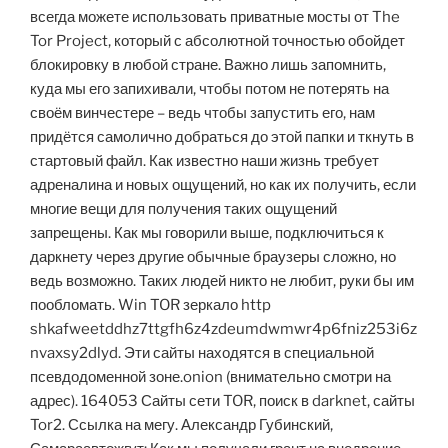
всегда можете использовать приватные мосты от The
Tor Project, который с абсолютной точностью обойдет
блокировку в любой стране. Важно лишь запомнить,
куда мы его запихивали, чтобы потом не потерять на
своём винчестере – ведь чтобы запустить его, нам
придётся самолично добраться до этой папки и ткнуть в
стартовый файл. Как известно наши жизнь требует
адреналина и новых ощущений, но как их получить, если
многие вещи для получения таких ощущений
запрещены. Как мы говорили выше, подключиться к
даркнету через другие обычные браузеры сложно, но
ведь возможно. Таких людей никто не любит, руки бы им
пообломать. Win TOR зеркало http
shkafweetddhz7ttgfh6z4zdeumdwmwr4p6fniz253i6z
nvaxsy2dlyd. Эти сайты находятся в специальной
псевдодоменной зоне.onion (внимательно смотри на
адрес). 164053 Сайты сети TOR, поиск в darknet, сайты
Tor2. Ссылка на мегу. Александр Губинский,