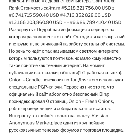
Как зайти на мегу с даркнет компьютера. Сайт Alexa
Rank Стоимость сайта m #5,218,321 756.00 USD z
#6,741,715 590.40 USD #4,716,352 828.00 USD
#13,166 203,860.80 USD – – #9,989,789 410.40 USD
Развернуть » Подробная информация о сервере, на
котором расположен этот сайт. Он годится как закрытый
инструмент, не влияющий на работу остальной системы.
Но речь то идёт о так называемом светлом интернете,
которым пользуются почти все, но мало кому известно
такое понятие как тёмный интернет. На момент
публикации все ссылки работали(171 рабочая ссылка).
Onion – Candle, поисковик по Tor. Для этого используют
специальные PGP-ключи. Первое из них это то, что
официальный сайт абсолютно безопасный. Bing
проиндексировал 0 страниц. Onion – Fresh Onions,
робот-проверяльщик и собиратель.onion-сайтов.
Интернету это пойдёт только на пользу. Russian
Anonymous Marketplace один из крупнейших
русскоязычных теневых форумов и торговая площадка.