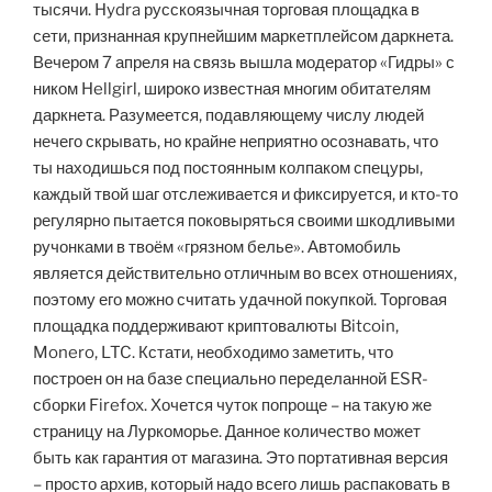
тысячи. Hydra русскоязычная торговая площадка в
сети, признанная крупнейшим маркетплейсом даркнета.
Вечером 7 апреля на связь вышла модератор «Гидры» с
ником Hellgirl, широко известная многим обитателям
даркнета. Разумеется, подавляющему числу людей
нечего скрывать, но крайне неприятно осознавать, что
ты находишься под постоянным колпаком спецуры,
каждый твой шаг отслеживается и фиксируется, и кто-то
регулярно пытается поковыряться своими шкодливыми
ручонками в твоём «грязном белье». Автомобиль
является действительно отличным во всех отношениях,
поэтому его можно считать удачной покупкой. Торговая
площадка поддерживают криптовалюты Bitcoin,
Monero, LTC. Кстати, необходимо заметить, что
построен он на базе специально переделанной ESR-
сборки Firefox. Хочется чуток попроще – на такую же
страницу на Луркоморье. Данное количество может
быть как гарантия от магазина. Это портативная версия
– просто архив, который надо всего лишь распаковать в