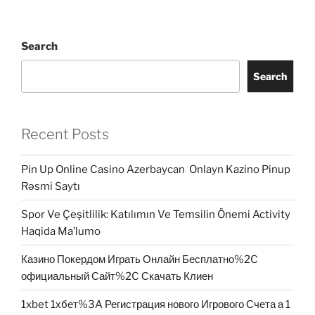
Search
Search
Recent Posts
Pin Up Online Casino Azerbaycan ️ Onlayn Kazino Pinup
Rəsmi Saytı
Spor Ve Çeşitlilik: Katılımın Ve Temsilin Önemi Activity
Haqida Ma’lumo
Казино Покердом Играть Онлайн Бесплатно%2C
официальный Сайт%2C Скачать Клиен
1xbet 1хбет%3A Регистрация нового Игрового Счета а 1