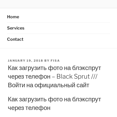
Skip
AXATA PTE.LTD
YOUR BEST PARTNER OF BUSINESS
to
content
Home
Services
Contact
POSTED
JANUARY 19, 2018
BY
FISA
ON
Как загрузить фото на блэкспрут
через телефон – Black Sprut ///
Войти на официальный сайт
Как загрузить фото на блэкспрут
через телефон