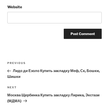
Website
Post
Previous
PREVIOUS
navigation
Post
Лидо ди Езоло Купить закладку Меф, Ск, Бошки,
Шишки
Next
NEXT
Post
Москва Щербинка Купить закладку Лирика, Экстази
(МДМА)