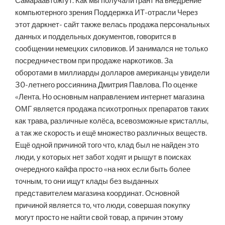
Самараавтожгут: Как мы получали грант на внедрение
компьютерного зрения Поддержка ИТ-отрасли Через
этот даркнет- сайт также велась продажа персональных
данных и поддельных документов, говорится в
сообщении немецких силовиков. И занимался не только
посредничеством при продаже наркотиков. За
оборотами в миллиарды долларов американцы увидели
30-летнего россиянина Дмитрия Павлова. По оценке
«Лента. Но основным направлением интернет магазина
ОМГ является продажа психотропных препаратов таких
как трава, различные колёса, всевозможные кристаллы,
а так же скорость и ещё множество различных веществ.
Ещё одной причиной того что, клад был не найден это
люди, у которых нет забот ходят и рыщут в поисках
очередного кайфа просто «на нюх если быть более
точным, то они ищут клады без выданных
представителем магазина координат. Основной
причиной является то, что люди, совершая покупку
могут просто не найти свой товар, а причин этому