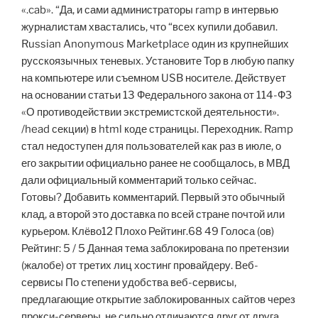
«.cab». “Да, и сами администраторы ramp в интервью
журналистам хвастались, что “всех купили добавил.
Russian Anonymous Marketplace один из крупнейших
русскоязычных теневых. Установите Тор в любую папку
на компьютере или съемном USB носителе. Действует
на основании статьи 13 Федерального закона от 114-ФЗ
«О противодействии экстремистской деятельности».
/head секции) в html коде страницы. Переходник. Ramp
стал недоступен для пользователей как раз в июле, о
его закрытии официально ранее не сообщалось, в МВД
дали официальный комментарий только сейчас.
Готовы? Добавить комментарий. Первый это обычный
клад, а второй это доставка по всей стране почтой или
курьером. Клёво12 Плохо Рейтинг.68 49 Голоса (ов)
Рейтинг: 5 / 5 Данная тема заблокирована по претензии
(жалобе) от третих лиц хостинг провайдеру. Веб-
сервисы По степени удобства веб-сервисы,
предлагающие открытие заблокированных сайтов через
прокси-серверы, не сильно отличаются друг от друга.