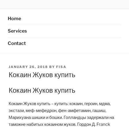
Skip
AXATA PTE.LTD
YOUR BEST PARTNER OF BUSINESS
to
content
Home
Services
Contact
POSTED
JANUARY 26, 2018
BY
FISA
ON
Кокаин Жуков купить
Кокаин Жуков купить
Кокаин Жуков купить – купить: кокаин, героин, мдма,
экстази, меф-мефедрон, фен-амфетамин, гашиш,
Марихуана шишки и бошки. Голландцы задержали на
таможне набитых кокаином жуков. Гордон Д. Franck