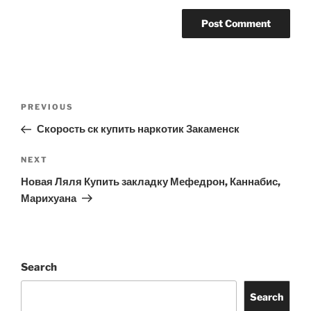
Post
Previous
PREVIOUS
navigation
Post
Скорость ск купить наркотик Закаменск
Next
NEXT
Post
Новая Ляля Купить закладку Мефедрон, Каннабис,
Марихуана
Search
Search