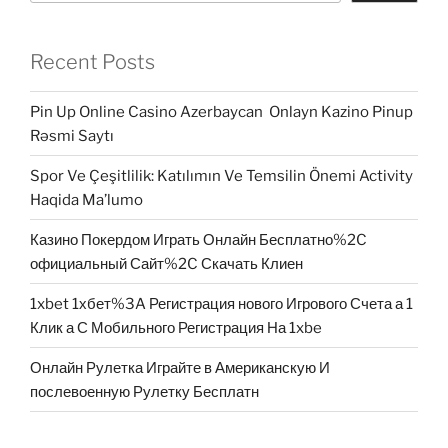
Recent Posts
Pin Up Online Casino Azerbaycan ️ Onlayn Kazino Pinup
Rəsmi Saytı
Spor Ve Çeşitlilik: Katılımın Ve Temsilin Önemi Activity
Haqida Ma’lumo
Казино Покердом Играть Онлайн Бесплатно%2C
официальный Сайт%2C Скачать Клиен
1xbet 1хбет%3A Регистрация нового Игрового Счета а 1
Клик а С Мобильного Регистрация На 1xbe
Онлайн Рулетка Играйте в Американскую И
послевоенную Рулетку Бесплатн