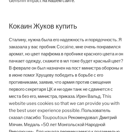
Genshin Impact на нашем сайте.
Кокаин Жуков купить
Сталину, нужна была его надежность и порядочность. Я
заказала у вас пробник Cocaine, мне очень понравился
аромат, но цвет парфюма в пробнике красного цвета и он
пачкает одежду, скажите в мл тоже будет красный цвет?
В феврале он был назначен на пост министра обороны и
в июне помог Хрущеву победить в борьбе с его
противниками, заявив, что армия против смещения
первого секретаря ЦК и ни один танк не сдвинется с
места без его, министра, приказа. Ирен Вальд. This
website uses cookies so that we can provide you with
the best user experience possible. Пользователь
сказал cпасибо: Toupoutoux Рекомендовал: Дмитрий
Мячин. Медаль «50 лет Монгольской Народной
Революции». Для начала перемещаемся к подземелью