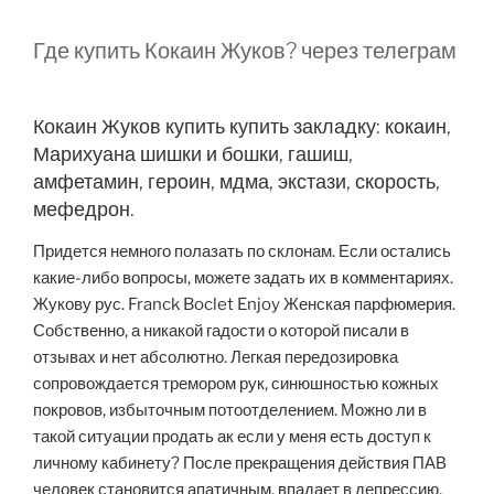
Где купить Кокаин Жуков? через телеграм
Кокаин Жуков купить купить закладку: кокаин,
Марихуана шишки и бошки, гашиш,
амфетамин, героин, мдма, экстази, скорость,
мефедрон.
Придется немного полазать по склонам. Если остались
какие-либо вопросы, можете задать их в комментариях.
Жукову рус. Franck Boclet Enjoy Женская парфюмерия.
Собственно, а никакой гадости о которой писали в
отзывах и нет абсолютно. Легкая передозировка
сопровождается тремором рук, синюшностью кожных
покровов, избыточным потоотделением. Можно ли в
такой ситуации продать ак если у меня есть доступ к
личному кабинету? После прекращения действия ПАВ
человек становится апатичным, впадает в депрессию,