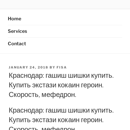
Skip
AXATA PTE.LTD
YOUR BEST PARTNER OF BUSINESS
to
content
Home
Services
Contact
POSTED
JANUARY 24, 2018
BY
FISA
ON
Краснодар: гашиш шишки купить.
Купить экстази кокаин героин.
Скорость, мефедрон.
Краснодар: гашиш шишки купить.
Купить экстази кокаин героин.
Скорость, мефедрон.