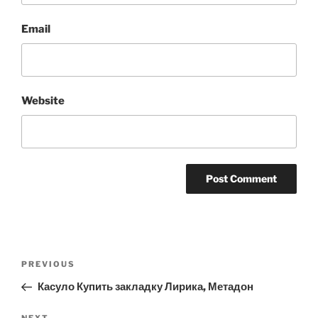
Email
Website
Post
Previous
PREVIOUS
navigation
Post
Касуло Купить закладку Лирика, Метадон
NEXT