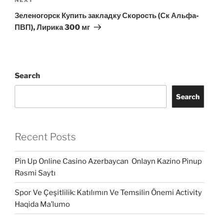
Next
Post
Зеленогорск Купить закладку Скорость (Ск Альфа-
ПВП), Лирика 300 мг
Search
Search
Recent Posts
Pin Up Online Casino Azerbaycan ️ Onlayn Kazino Pinup
Rəsmi Saytı
Spor Ve Çeşitlilik: Katılımın Ve Temsilin Önemi Activity
Haqida Ma’lumo