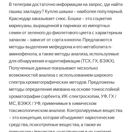
В телеграм достаточно информации на запрос, где найти
гашиш закладку? Куплю шишки – наиболее популярный.
Краснодар заказывает снюс. Бошки – это соцветия
марихуаны, выращенной в парниках из импортных
семян от зеленого до фиолетового цвета с характерным
запахом – зависит от сорта конопли. Предлагаются
методы выделения мефедрона и его метаболита п-
аминофенола, а также методы анализа, используемые
для обнаружения и идентификации (ТСХ, ГХ, ВЭЖХ).
Полученные данные показывают несколько
возможностей анализа с использованием широкого
спектра хроматографических методов. Предложены
методы определения имована на основе тонкослойной
хроматографии сорбента, ИК-спектроскопии, УФ, ГХ /
МС, ВЭЖХ / УФ, применимые в химическом
токсикологическом анализе. Контролируемые вещества
– это концепция, которая объединяет наркотические
средства, психотропные вещества, а также их
прекурсоры (вещества, участвующие в их синтезе),