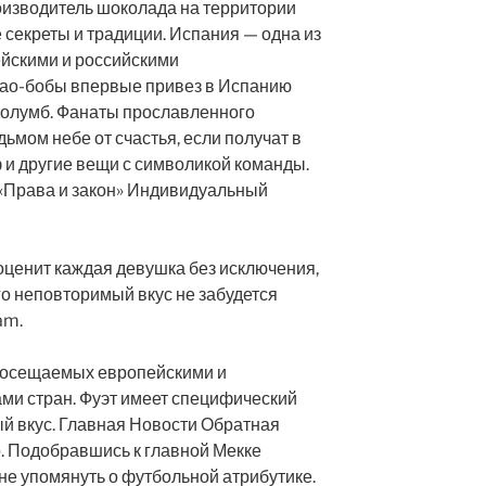
оизводитель шоколада на территории
 секреты и традиции. Испания — одна из
йскими и российскими
као-бобы впервые привез в Испанию
олумб. Фанаты прославленного
дьмом небе от счастья, если получат в
ф и другие вещи с символикой команды.
 «Права и закон» Индивидуальный
оценит каждая девушка без исключения,
го неповторимый вкус не забудется
am.
посещаемых европейскими и
ми стран. Фуэт имеет специфический
ый вкус. Главная Новости Обратная
о. Подобравшись к главной Мекке
не упомянуть о футбольной атрибутике.