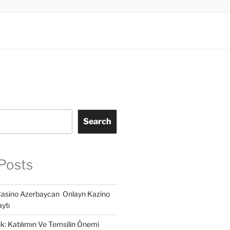
Search
Posts
Casino Azerbaycan ️ Onlayn Kazino
ytı
lik: Katılımın Ve Temsilin Önemi