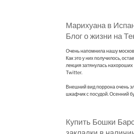
Марихуана в Испан
Блог о жизни на Т
Очень напомнила нашу моско
Как это у них получилось, оста
лекция затянулась нахороших
Twitter.
Внешний вид поррона очень э
шкафчик с посудой. Осенний бу
Купить Бошки Барс
закладки в наличи