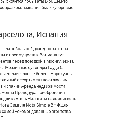
орых хочется побывать! В общем-то
нообразием: названия были кучерявые
арселона, Испания
всем небольшой доход, но зато она
оты и преимущества. Вот меня тут
ветов перед поездкой в Москву.. Из-за
ы. Мозаичные сувениры Гауди 5.
ть ежемесячно не более г марихуаны.
отличный ассортимент по отличным
 в Испании Аренда недвижимости
ртаменты Процедура приобретения
недвижимость Налоги на недвижимость
 Нота Симпле Nota Simple ВНЖ для
х семей Рекомендованные агентства