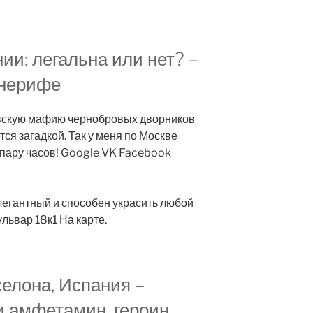
ии: легальна или нет? –
енерифе
вскую мафию чернобровых дворников
ется загадкой. Так у меня по Москве
 пару часов! Google VK Facebook
легантный и способен украсить любой
львар 18к1 На карте.
елона, Испания –
и амфетамин, героин,