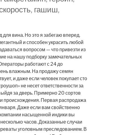
скорость, гашиш,
для вина. Но это я забегаю вперед.
легантный и способен украсить любой
задаваться вопросом — что привезти из
ие на нашу подборку замечательных
 Операторы работают с 24 до
ень влажным. На продажу семян
вует, и даже если человек покупает сто
«гроушоп» не несет ответственности за
, выйдя за дверь. Примерно 20 сортов
и происхождения. Первая распродажа
января. Даже если вам свойственно
в компании насыщенной индики вы
 несколько часов. Доказанные случаи
чреваты уголовным преследованием. В