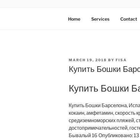
Skip
to
AXATA PTE
content
YOUR BEST PARTNER OF BUS
Home
Services
Contact
POSTED
MARCH 19, 2018
BY
FISA
ON
Купить Бошки Барс
Купить Бошки Б
Купить Бошки Барселона, Испан
кокаин, амфетамин, скорость 
средиземноморских пляжей, ст
достопримечательностей, гос
Бывалый 16 Опубликовано: 13