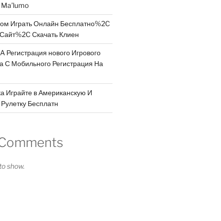
a Ma’lumo
дом Играть Онлайн Бесплатно%2C
Сайт%2C Скачать Клиен
A Регистрация нового Игрового
 а С Мобильного Регистрация На
а Играйте в Американскую И
Рулетку Бесплатн
 Comments
o show.