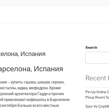
.LTD
INESS
Search
елона, Испания
арселона, Испания
Recent 
ия – купить: гашиш, шишки, героин,
кристаллы, мдма, мефедрон. Кроме
Pin Up Online 
роений архитектора Гауди и прочих
Pinup Rəsmi Sa
тей привлекают кофешопы в Барселоне.
 сентября Больше всего местные
Spor Ve Çeşitli