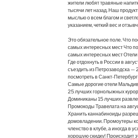
жители любят травяные напитк
тысячи лет назад. Наш продукт
мыслью о всем благом и светл
указанием, четкий вес и отзы
Это обязательное поле. Что п
самых интересных мест Что по
самых интересных мест Отели
Где отдохнуть в России в авгу
съездить из Петрозаводска — 
посмотреть в Санкт-Петербург
Самые дорогие отели Мальдив
25 лучших горнолыжных курорт
Доминиканы 15 лучших развле
Промокоды Травелата на авгус
Хранить каннабиноиды разреш
домовладении. Промоутеры ко
членство в клубе, а иногда в 
хорошую скидку! Происходит 