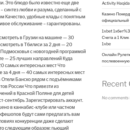
и. Это блюдо было известно еще две
Activity Haqid
 – синтез любви и разума, сделанный с
Казино Покер
ом Качество, удобные клады с понятным
официальный 
вчивое обслуживание – гарантированы.
1xbet 1хбет%3
осмотреть в Грузии на машине — 30
Счета а 1 Клик
1xbe
смотреть в Тбилиси за 2 дня — 20
 Подмосковья с новогодней программой
Онлайн Рулетк
сте — 25 лучших направлений Куда
послевоенную 
20 самых интересных мест Что
е за 4 дня — 40 самых интересных мест
 Отели Банско рядом с подъёмниками
Recent
ов России Что привезти из
чений в Красной Поляне для детей
No comments t
т-сентябрь Зарегистрировать аккаунт.
ено в каннабис-клубе или частном
фешопов будут сами предлагать вам
условиях конкуренции даже сделают
это следующим образом: пьющий