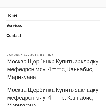
Skip
AXATA PTE.LTD
YOUR BEST PARTNER OF BUSINESS
to
content
Home
Services
Contact
POSTED
JANUARY 17, 2018
BY
FISA
ON
Москва Щербинка Купить закладку
мефедрон мяу, 4mmc, Каннабис,
Марихуана
Москва Щербинка Купить закладку
мефедрон мяу, 4mmc, Каннабис,
Марихуана