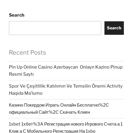
Search
Search
Recent Posts
Pin Up Online Casino Azerbaycan ️ Onlayn Kazino Pinup
Rəsmi Saytı
Spor Ve Çeşitlilik: Katılımın Ve Temsilin Önemi Activity
Haqida Ma’lumo
Казино Покердом Играть Онлайн Бесплатно%2C
официальный Сайт%2C Скачать Клиен
1xbet 1хбет%3A Регистрация нового Игрового Счета а 1
Клик а С Мобильного Регистрация На 1xbe