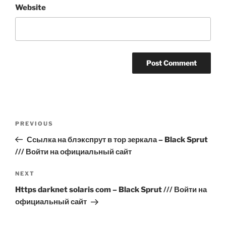
Website
Post
Previous
PREVIOUS
navigation
Post
Ссылка на блэкспрут в тор зеркала – Black Sprut
/// Войти на официальный сайт
Next
NEXT
Post
Https darknet solaris com – Black Sprut /// Войти на
официальный сайт