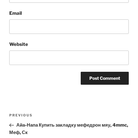
Email
Website
Post
Previous
PREVIOUS
navigation
Post
Айа-Напа Купить закладку мефедрон мяу, 4mmc,
Меф, Ск