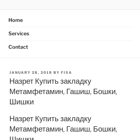
Skip
AXATA PTE.LTD
YOUR BEST PARTNER OF BUSINESS
to
content
Home
Services
Contact
POSTED
JANUARY 28, 2018
BY
FISA
ON
Назрет Купить закладку
Метамфетамин, Гашиш, Бошки,
Шишки
Назрет Купить закладку
Метамфетамин, Гашиш, Бошки,
Шишки