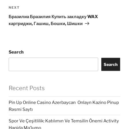
Next
NEXT
Post
Бразилиа Бразилия Купить закладку WAX
картриджи, Гашиш, Бошки, Шишки
Search
Search
Recent Posts
Pin Up Online Casino Azerbaycan ️ Onlayn Kazino Pinup
Rəsmi Saytı
Spor Ve Çeşitlilik: Katılımın Ve Temsilin Önemi Activity
Haqida Ma’lumo