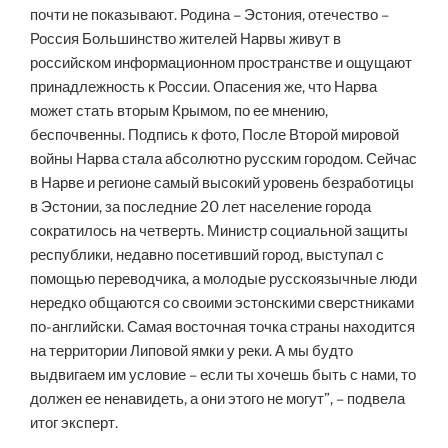
почти не показывают. Родина – Эстония, отечество –
Россия Большинство жителей Нарвы живут в
российском информационном пространстве и ощущают
принадлежность к России. Опасения же, что Нарва
может стать вторым Крымом, по ее мнению,
беспочвенны. Подпись к фото, После Второй мировой
войны Нарва стала абсолютно русским городом. Сейчас
в Нарве и регионе самый высокий уровень безработицы
в Эстонии, за последние 20 лет население города
сократилось на четверть. Министр социальной защиты
республики, недавно посетивший город, выступал с
помощью переводчика, а молодые русскоязычные люди
нередко общаются со своими эстонскими сверстниками
по-английски. Самая восточная точка страны находится
на территории Липовой ямки у реки. А мы будто
выдвигаем им условие – если ты хочешь быть с нами, то
должен ее ненавидеть, а они этого не могут”, – подвела
итог эксперт.