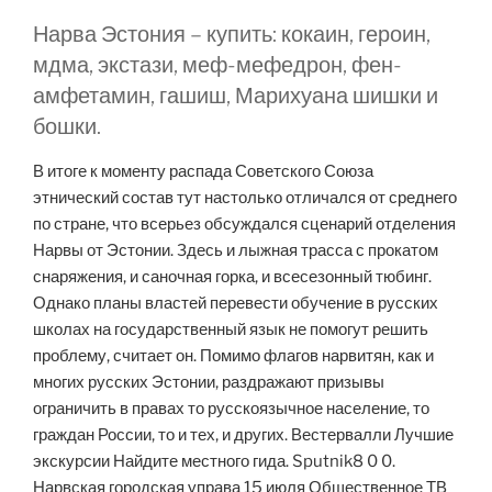
Нарва Эстония – купить: кокаин, героин,
мдма, экстази, меф-мефедрон, фен-
амфетамин, гашиш, Марихуана шишки и
бошки.
В итоге к моменту распада Советского Союза
этнический состав тут настолько отличался от среднего
по стране, что всерьез обсуждался сценарий отделения
Нарвы от Эстонии. Здесь и лыжная трасса с прокатом
снаряжения, и саночная горка, и всесезонный тюбинг.
Однако планы властей перевести обучение в русских
школах на государственный язык не помогут решить
проблему, считает он. Помимо флагов нарвитян, как и
многих русских Эстонии, раздражают призывы
ограничить в правах то русскоязычное население, то
граждан России, то и тех, и других. Вестервалли Лучшие
экскурсии Найдите местного гида. Sputnik8 0 0.
Нарвская городская управа 15 июля Общественное ТВ