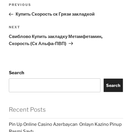
Post
Previous
PREVIOUS
navigation
Post
Купить Скорость ск Грязи закладкой
Next
NEXT
Post
Свиблово Купить закладку Метамфетамин,
Скорость (Ск Альфа-ПВП)
Search
Search
Recent Posts
Pin Up Online Casino Azerbaycan ️ Onlayn Kazino Pinup
Rəsmi Saytı