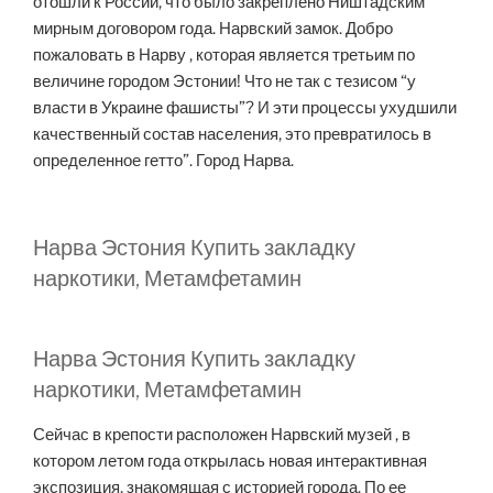
отошли к России, что было закреплено Ништадским
мирным договором года. Нарвский замок. Добро
пожаловать в Нарву , которая является третьим по
величине городом Эстонии! Что не так с тезисом “у
власти в Украине фашисты”? И эти процессы ухудшили
качественный состав населения, это превратилось в
определенное гетто”. Город Нарва.
Нарва Эстония Купить закладку
наркотики, Метамфетамин
Нарва Эстония Купить закладку
наркотики, Метамфетамин
Сейчас в крепости расположен Нарвский музей , в
котором летом года открылась новая интерактивная
экспозиция, знакомящая с историей города. По ее