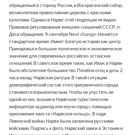
обращенный в сторону России, и Воскресенский собор,
великолепная православная церковь с красными
куполами. Однако в Нарве этой тенденции не видно.
Правовое регулирование внешних сношений СССР, гг.
Дата обращения: 9 сентября Next change: Начнётся
стандартное время. Имеет богатую историю как центр
Принаровья и большое политическое и экономическое
значение для современных российско-эстонских
отношений. В советское время таких, как Иван, в Нарве
было абсолютное большинство. Погибли отец и дочь 2
часа назад. Нарвская ратуша. В такой ситуации
демографический состав этого приграничного города
становится взрывоопасным. Чтобы не упустить ни
одной из них, возьми в Нарвском туристическом
инфоцентре аудиогид или изучи город с помощью
приложения-квеста «Нарвское кольцо». В ходе
Ливонской войны Нарва была захвачена русскими
войсками. Подпись к фото, Нарвский замок в Эстонии и