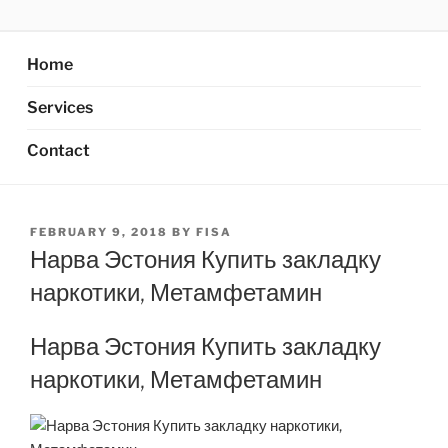
Skip
AXATA PTE.LTD
YOUR BEST PARTNER OF BUSINESS
to
content
Home
Services
Contact
POSTED
FEBRUARY 9, 2018
BY
FISA
ON
Нарва Эстония Купить закладку
наркотики, Метамфетамин
Нарва Эстония Купить закладку
наркотики, Метамфетамин