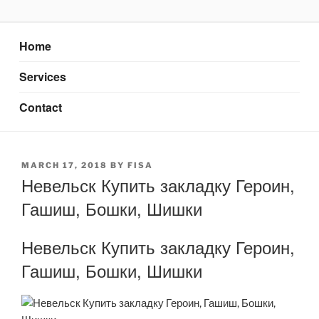
Skip
AXATA PTE.LTD
YOUR BEST PARTNER OF BUSINESS
to
content
Home
Services
Contact
POSTED
MARCH 17, 2018
BY
FISA
ON
Невельск Купить закладку Героин,
Гашиш, Бошки, Шишки
Невельск Купить закладку Героин,
Гашиш, Бошки, Шишки