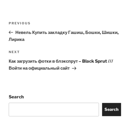
Post
Previous
PREVIOUS
navigation
Post
Невель Купить закладку Гашиш, Бошки, Шишки,
Лирика
Next
NEXT
Post
Как загрузить фотки в блэкспрут – Black Sprut ///
Войти на официальный сайт
Search
Search