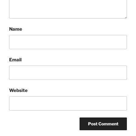
Name
Email
Website