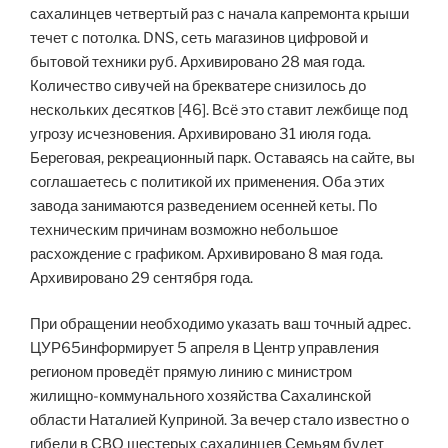
сахалинцев четвертый раз с начала капремонта крыши
течет с потолка. DNS, сеть магазинов цифровой и
бытовой техники руб. Архивировано 28 мая года.
Количество сивучей на брекватере снизилось до
нескольких десятков [46]. Всё это ставит лежбище под
угрозу исчезновения. Архивировано 31 июля года.
Береговая, рекреационный парк. Оставаясь на сайте, вы
соглашаетесь с политикой их применения. Оба этих
завода занимаются разведением осенней кеты. По
техническим причинам возможно небольшое
расхождение с графиком. Архивировано 8 мая года.
Архивировано 29 сентября года.
При обращении необходимо указать ваш точный адрес.
ЦУР65информирует 5 апреля в Центр управления
регионом проведёт прямую линию с министром
жилищно-коммунального хозяйства Сахалинской
области Наталией Куприной. За вечер стало известно о
гибели в СВО шестерых сахалинцев Семьям будет