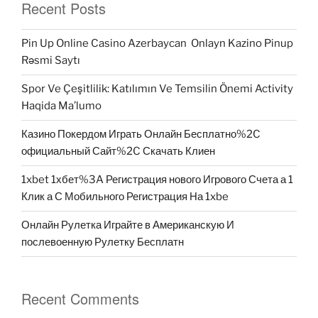
Recent Posts
Pin Up Online Casino Azerbaycan ️ Onlayn Kazino Pinup
Rəsmi Saytı
Spor Ve Çeşitlilik: Katılımın Ve Temsilin Önemi Activity
Haqida Ma’lumo
Казино Покердом Играть Онлайн Бесплатно%2C
официальный Сайт%2C Скачать Клиен
1xbet 1хбет%3A Регистрация нового Игрового Счета а 1
Клик а С Мобильного Регистрация На 1xbe
Онлайн Рулетка Играйте в Американскую И
послевоенную Рулетку Бесплатн
Recent Comments