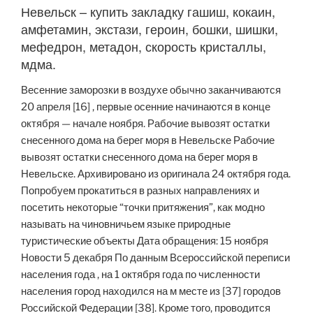
Невельск – купить закладку гашиш, кокаин,
амфетамин, экстази, героин, бошки, шишки,
мефедрон, метадон, скорость кристаллы,
мдма.
Весенние заморозки в воздухе обычно заканчиваются
20 апреля [16] , первые осенние начинаются в конце
октября — начале ноября. Рабочие вывозят остатки
снесенного дома на берег моря в Невельске Рабочие
вывозят остатки снесенного дома на берег моря в
Невельске. Архивировано из оригинала 24 октября года.
Попробуем прокатиться в разных направлениях и
посетить некоторые “точки притяжения”, как модно
называть на чиновничьем языке природные
туристические объекты Дата обращения: 15 ноября
Новости 5 декабря По данным Всероссийской переписи
населения года , на 1 октября года по численности
населения город находился на м месте из [37] городов
Российской Федерации [38]. Кроме того, проводится