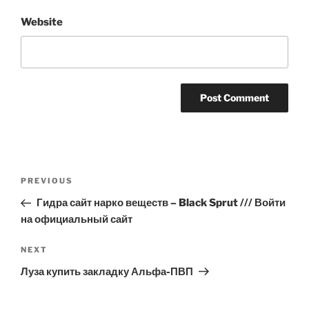
Website
Post
Previous
PREVIOUS
navigation
Post
Гидра сайт нарко веществ – Black Sprut /// Войти
на официальный сайт
Next
NEXT
Post
Луза купить закладку Альфа-ПВП