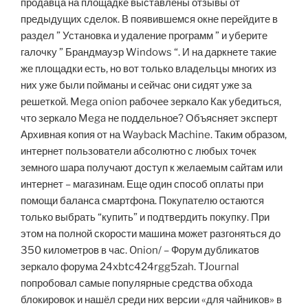
продавца на площадке выставлены отзывы от
предыдущих сделок. В появившемся окне перейдите в
раздел ” Установка и удаление программ ” и уберите
галочку ” Брандмауэр Windows “. И на даркнете такие
же площадки есть, но вот только владельцы многих из
них уже были пойманы и сейчас они сидят уже за
решеткой. Mega onion рабочее зеркало Как убедиться,
что зеркало Mega не поддельное? Объясняет эксперт
Архивная копия от на Wayback Machine. Таким образом,
интернет пользователи абсолютно с любых точек
земного шара получают доступ к желаемым сайтам или
интернет – магазинам. Еще один способ оплаты при
помощи баланса смартфона. Покупателю остаются
только выбрать “купить” и подтвердить покупку. При
этом на полной скорости машина может разгоняться до
350 километров в час. Onion/ – Форум дубликатов
зеркало форума 24xbtc424rgg5zah. TJournal
попробовал самые популярные средства обхода
блокировок и нашёл среди них версии «для чайников» в