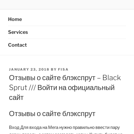
Skip
AXATA PTE.LTD
YOUR BEST PARTNER OF BUSINESS
to
content
Home
Services
Contact
POSTED
JANUARY 23, 2018
BY
FISA
ON
Отзывы о сайте блэкспрут – Black
Sprut /// Войти на официальный
сайт
Отзывы о сайте блэкспрут
Вход Для входа на Мега нужно правильно ввести пару