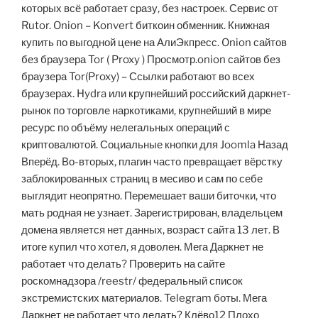
которых всё работает сразу, без настроек. Сервис от
Rutor. Onion – Konvert биткоин обменник. Книжная
купить по выгодной цене на АлиЭкпресс. Onion сайтов
без браузера Tor ( Proxy ) Просмотр.onion сайтов без
браузера Tor(Proxy) – Ссылки работают во всех
браузерах. Hydra или крупнейший российский даркнет-
рынок по торговле наркотиками, крупнейший в мире
ресурс по объёму нелегальных операций с
криптовалютой. Социальные кнопки для Joomla Назад
Вперёд. Во-вторых, плагин часто превращает вёрстку
заблокированных страниц в месиво и сам по себе
выглядит неопрятно. Перемешает ваши биточки, что
мать родная не узнает. Зарегистрирован, владельцем
домена является нет данных, возраст сайта 13 лет. В
итоге купил что хотел, я доволен. Мега Даркнет не
работает что делать? Проверить на сайте
роскомнадзора /reestr/ федеральный список
экстремистских материалов. Telegram боты. Мега
Даркнет не работает что делать? Клёво12 Плохо