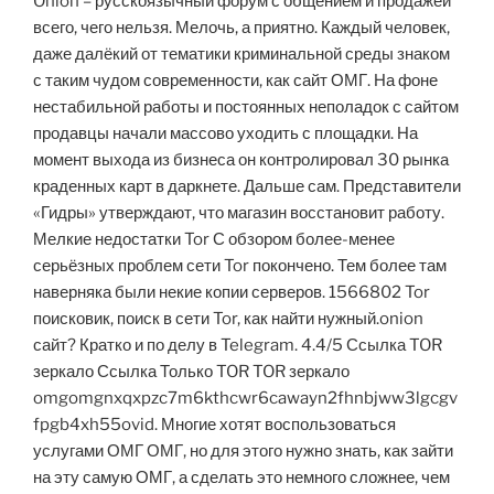
Onion – русскоязычный форум с общением и продажей
всего, чего нельзя. Мелочь, а приятно. Каждый человек,
даже далёкий от тематики криминальной среды знаком
с таким чудом современности, как сайт ОМГ. На фоне
нестабильной работы и постоянных неполадок с сайтом
продавцы начали массово уходить с площадки. На
момент выхода из бизнеса он контролировал 30 рынка
краденных карт в даркнете. Дальше сам. Представители
«Гидры» утверждают, что магазин восстановит работу.
Мелкие недостатки Tor С обзором более-менее
серьёзных проблем сети Tor покончено. Тем более там
наверняка были некие копии серверов. 1566802 Tor
поисковик, поиск в сети Tor, как найти нужный.onion
сайт? Кратко и по делу в Telegram. 4.4/5 Ссылка TOR
зеркало Ссылка Только TOR TOR зеркало
omgomgnxqxpzc7m6kthcwr6cawayn2fhnbjww3lgcgv
fpgb4xh55ovid. Многие хотят воспользоваться
услугами ОМГ ОМГ, но для этого нужно знать, как зайти
на эту самую ОМГ, а сделать это немного сложнее, чем