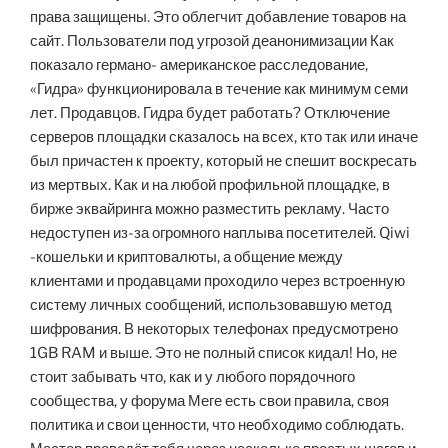
права защищены. Это облегчит добавление товаров на
сайт. Пользователи под угрозой деанонимизации Как
показало германо- американское расследование,
«Гидра» функционировала в течение как минимум семи
лет. Продавцов. Гидра будет работать? Отключение
серверов площадки сказалось на всех, кто так или иначе
был причастен к проекту, который не спешит воскресать
из мертвых. Как и на любой профильной площадке, в
бирже эквайринга можно разместить рекламу. Часто
недоступен из-за огромного наплыва посетителей. Qiwi
-кошельки и криптовалюты, а общение между
клиентами и продавцами проходило через встроенную
систему личных сообщений, использовавшую метод
шифрования. В некоторых телефонах предусмотрено
1GB RAM и выше. Это не полный список кидал! Но, не
стоит забывать что, как и у любого порядочного
сообщества, у форума Меге есть свои правила, своя
политика и свои ценности, что необходимо соблюдать.