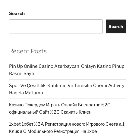
Search
Search
Recent Posts
Pin Up Online Casino Azerbaycan ️ Onlayn Kazino Pinup
Rəsmi Saytı
Spor Ve Çeşitlilik: Katılımın Ve Temsilin Önemi Activity
Haqida Ma’lumo
Казино Покердом Играть Онлайн Бесплатно%2C
официальный Сайт%2C Скачать Клиен
1xbet 1хбет%3A Регистрация нового Игрового Счета а 1
Клик а С Мобильного Регистрация На 1xbe