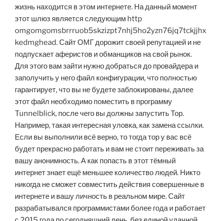
жизнь находится в этом интернете. На данный момент
этот шлюз является следующим http
omgomgomsbrrruob5skzizpt7nhj5ho2yzn76jq7tckjjhx
kedmghead. Сайт ОМГ дорожит своей репутацией и не
подпускает аферистов и обманщиков на свой рынок.
Для этого вам зайти нужно добраться до провайдера и
заполучить у него файл конфигурации, что полностью
гарантирует, что вы не будете заблокированы, далее
этот файл необходимо поместить в программу
Tunnelblick, после чего вы должны запустить Тор.
Например, такая интересная уловка, как замена ссылки.
Если вы выполнили всё верно, то тогда тор у вас всё
будет прекрасно работать и вам не стоит переживать за
вашу анонимность. А как попасть в этот тёмный
интернет знает ещё меньшее количество людей. Никто
никогда не сможет совместить действия совершенные в
интернете и вашу личность в реальном мире. Сайт
разрабатывался программистами более года и работает
с 2015 года по сегодняшний день, без единой удачной