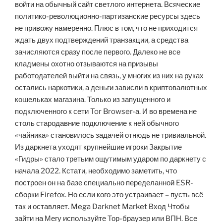
войти на обычный сайт светлого интернета. Всяческие
политико-революционно-партизанские ресурсы здесь
не привожу намеренно. Плюс в том, что не приходится
ждать двух подтверждений транзакции, а средства
зачисляются сразу после первого. Далеко не все
кладмены охотно отзываются на призывы
работодателей выйти на связь, у многих из них на руках
остались наркотики, а деньги зависли в криптовалютных
кошельках магазина. Только из запущенного и
подключенного к сети Tor Browser-а. И во времена не
столь стародавние подключение к ней обычного
«чайника» становилось задачей отнюдь не тривиальной.
Из даркнета уходят крупнейшие игроки Закрытие
«Гидры» стало третьим ощутимым ударом по даркнету с
начала 2022. Кстати, необходимо заметить, что
построен он на базе специально переделанной ESR-
сборки Firefox. Но если кого это устраивает – пусть всё
так и оставляет. Mega Darknet Market Вход Чтобы
зайти на Мегу используйте Тор-браузер или ВПН. Все