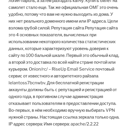
логин-пароль, а затем разгадать капчу. Купить билет на
самолет стало еще. Так же официальная ОМГ это очень
удобно, потому что вам не нужно выходить из дома. У
них нет реального доменного имени или IP адреса. Цели
взлома грубой силой. Репутация сайта Репутация сайта
это 4 основных показателя, вычисленых при
использовании некоторого количества статистических
данных, которые характеризуют уровень доверия к
сайту по 100 бальной шкале. Первый это обычный клад,
а второй это доставка по всей найти стране почтой или
курьером. Onion/rc/ – RiseUp Email Service почтовый
сервис от известного и авторитетного райзапа
lelantoss7bcnwbv. Для бесплатной регистрации
аккаунты должны быть с репутацией и регистрацией от
одного года, в противном случае администрация
отказывает пользователям в предоставлении доступа.
Во-первых, в нём необходимо вручную выбирать VPN
нужной страны. Настоящая ссылка зеркала только одна.
IP адрес сервера: Имя сервера: apache/2.2.22