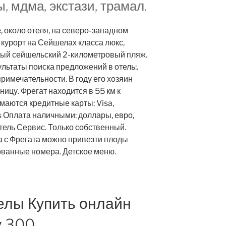
, мдма, экстази, трамал.
e, около отеля, на северо-западном
курорт на Сейшелах класса люкс,
ый сейшельский 2-километровый пляж.
ультаты поиска предложений в отель:.
имечательности. В году его хозяин
ицу. Фрегат находится в 55 км к
имаются кредитные карты: Visa,
 Оплата наличными: доллары, евро,
тель Сервис. Только собственный.
а с Фрегата можно привезти плоды
ованные номера. Детское меню.
елы Купить онлайн
у 300