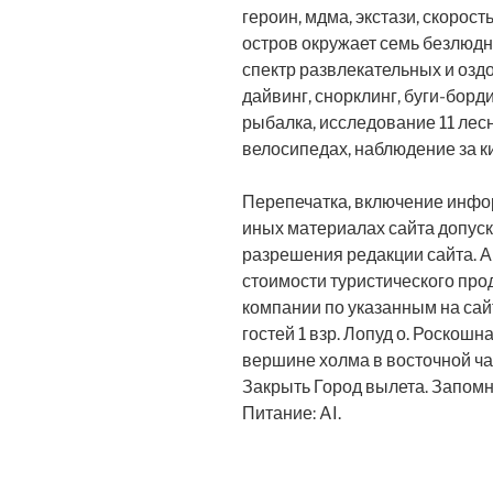
героин, мдма, экстази, скорос
остров окружает семь безлюдн
спектр развлекательных и озд
дайвинг, снорклинг, буги-борд
рыбалка, исследование 11 лесн
велосипедах, наблюдение за к
Перепечатка, включение инфо
иных материалах сайта допуск
разрешения редакции сайта. А
стоимости туристического про
компании по указанным на сай
гостей 1 взр. Лопуд о. Роскош
вершине холма в восточной ча
Закрыть Город вылета. Запомн
Питание: AI.