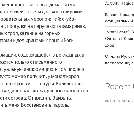
Activity Haqid
ть, мефедрон. Гостевые дома. Всего
ых пляжей. Гостям доступен широкий
Казино Покер
оровительных мероприятий: скуба-
официальный 
инг, прогулки на парусных катамаранах,
1xbet 1хбет%3
ых троп, катание на горных
Счета а 1 Клик
итами и дельфинами, сеансы йоги.
1xbe
рмации, содержащейся в рекламных и
Онлайн Рулетк
аются только с письменного
послевоенную 
ктуальную информацию, в том числе о
дукта можно получить у менеджеров
те телефонам. Есть туры. Количество
Recent
ная уединенная вилла, расположенная на
сти острова. Отправить Закрыть.
No comments t
ить меня Восстановить пароль.