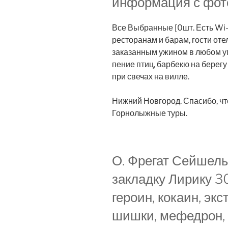
информация с фот
Все Выбранные [0шт. Есть Wi-F
ресторанам и барам, гости от
заказанным ужином в любом уг
пение птиц, барбекю на берегу
при свечах на вилле.
Нижний Новгород. Спасибо, что
Горнолыжные туры.
О. Фрегат Сейшелы
закладку Лирику 3
героин, кокаин, экс
шишки, мефедрон,