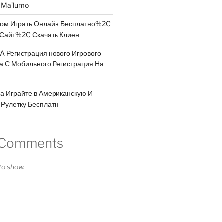
a Ma’lumo
дом Играть Онлайн Бесплатно%2C
Сайт%2C Скачать Клиен
A Регистрация нового Игрового
 а С Мобильного Регистрация На
а Играйте в Американскую И
Рулетку Бесплатн
 Comments
o show.