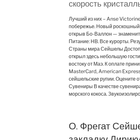
скорость кристаллы
Лучший из них – Anse Victorin
побережье. Новый роскошный 
открыв Бо-Валлон — знаменит
Питание: HB. Все курорты. Рез
Страны мира Сейшелы Достопр
открыл здесь небольшую гостин
востоку от Маэ. К оплате прин
MasterCard, American Express
сейшельские рупии. Оцените о
Сувениры В качестве сувенир
морского кокоса. Звукоизолир
О. Фрегат Сейш
закладку Лирик