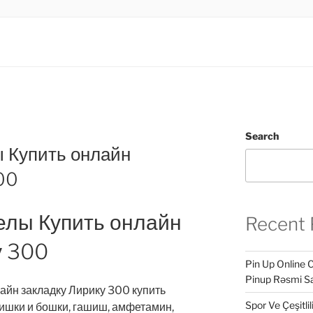
.LTD
INESS
Search
 Купить онлайн
00
елы Купить онлайн
Recent 
у 300
Pin Up Online 
Pinup Rəsmi Sa
айн закладку Лирику 300 купить
Spor Ve Çeşitli
шишки и бошки, гашиш, амфетамин,