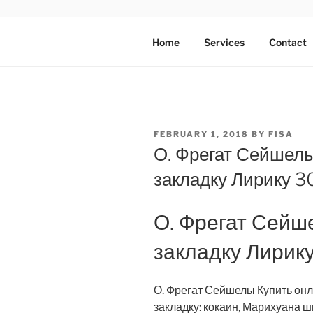
Skip
to
AXATA PTE
content
YOUR BEST PARTNER OF BUS
Home
Services
Contact
POSTED
FEBRUARY 1, 2018
BY
FISA
ON
О. Фрегат Сейшелы
закладку Лирику 3
О. Фрегат Сейш
закладку Лирик
О. Фрегат Сейшелы Купить онл
закладку: кокаин, Марихуана 