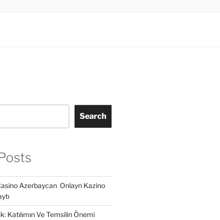
Search
Posts
Casino Azerbaycan ️ Onlayn Kazino
ytı
lik: Katılımın Ve Temsilin Önemi