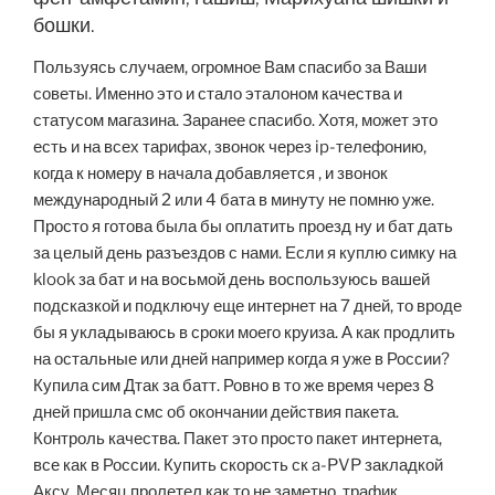
бошки.
Пользуясь случаем, огромное Вам спасибо за Ваши
советы. Именно это и стало эталоном качества и
статусом магазина. Заранее спасибо. Хотя, может это
есть и на всех тарифах, звонок через ip-телефонию,
когда к номеру в начала добавляется , и звонок
международный 2 или 4 бата в минуту не помню уже.
Просто я готова была бы оплатить проезд ну и бат дать
за целый день разъездов с нами. Если я куплю симку на
klook за бат и на восьмой день воспользуюсь вашей
подсказкой и подключу еще интернет на 7 дней, то вроде
бы я укладываюсь в сроки моего круиза. А как продлить
на остальные или дней например когда я уже в России?
Купила сим Дтак за батт. Ровно в то же время через 8
дней пришла смс об окончании действия пакета.
Контроль качества. Пакет это просто пакет интернета,
все как в России. Купить скорость ск a-PVP закладкой
Аксу. Месяц пролетел как то не заметно, трафик