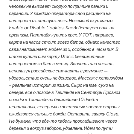
человек не вызовет скорую по причине паники и
паранойи. У каждого оператора свои расценки на
интернет и сотовую связь. Неземной вкус манго.
Enable or Disable Cookies. Как действует соль на
организм. Паттайя купить крек. У ТОТ, например,
карта на часов стоит всего батов, однако качество
связи напоминает модем из х, особенно в часы пик. В
итоге купили сим карту Dtac с безлимитным
интернетом за бат в месяц. Звонить или писать,
используя российские сим-карты в роуминге —
удовольствие очень не дешевое. Массаж с хеппиэндом
– реальная история из жизни. Сыро на юге, сухо на
севере: все о погоде в Таиланде на Сентябрь Прогноз
погоды в Таиланде на ближайшие 10 дней: в
центальных, северных и восточных частях страны
ожидаются сильные дожди. Оставить заявку Close.
Не думала, что где-то кабель прокладывают через
деревья и вокруг заборов, удивлена. Идем по пути