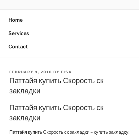
Skip
AXATA PTE.LTD
YOUR BEST PARTNER OF BUSINESS
to
content
Home
Services
Contact
POSTED
FEBRUARY 9, 2018
BY
FISA
ON
Паттайя купить Скорость ск
закладки
Паттайя купить Скорость ск
закладки
Паттайя купить Скорость ск закладки – купить закладку: