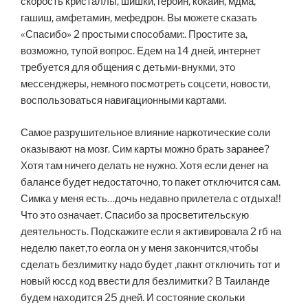
скорость кристаллы, шишки, героин, кокаин, мдма,
гашиш, амфетамин, мефедрон. Вы можете сказать
«Спасибо» 2 простыми способами:. Простите за,
возможно, тупой вопрос. Едем на 14 дней, интернет
требуется для общения с детьми-внукми, это
мессенджеры, немного посмотреть соцсети, новости,
воспользоваться навигационными картами.
Самое разрушительное влияние наркотические соли
оказывают на мозг. Сим карты можно брать заранее?
Хотя там ничего делать не нужно. Хотя если денег на
балансе будет недостаточно, то пакет отключится сам.
Симка у меня есть…дочь недавно прилетела с отдыха!!
Что это означает. Спасибо за просветительскую
деятельность. Подскажите если я активировала 2 гб на
неделю пакет,то еогла он у меня закончится,чтобы
сделать безлимитку надо будет ,пакнт отключить тот и
новый юссд код ввести для безлимитки? В Таиланде
будем находится 25 дней. И состояние скольки