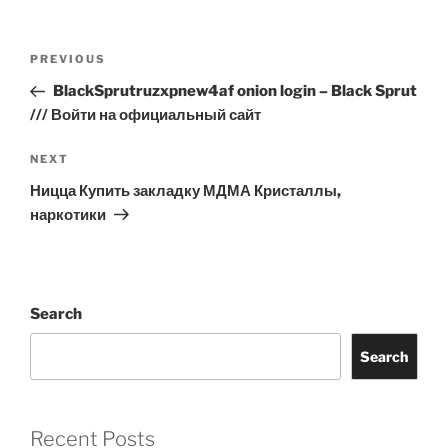
Post
Previous
PREVIOUS
navigation
Post
BlackSprutruzxpnew4af onion login – Black Sprut
/// Войти на официальный сайт
Next
NEXT
Post
Ницца Купить закладку МДМА Кристаллы,
наркотики
Search
Search
Recent Posts