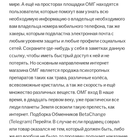
мире. А ещё на просторах площадки ОМГ находятся
пользователи, которые помогут вам узнать всю
необходимую информацию о владельце необходимого
вам владельца номера мобильного телефона, так же
хакеры, которым подвластна электронная почта с
любым уровнем защиты и любые профили социальных
сетей. Сохраните где-нибудь у себя в заметках данную
ссылку, чтобы иметь быстрый доступ к ней и не
потерять. Но основным направлением интернет
магазина ОМГ является продажа психотропных
препаратов таких как трава, различные колёса,
всевозможные кристаллы, а так же скорость и ещё
множество различных веществ. ОМГ вход В наше
время, в двадцать первом веку, уже практически все
люди планеты Земля освоили такую прелесть, как
интернет. Подборка Обменников BetaChange
(Telegram) Перейти. В случае если продавец соврал
или товар оказался не тем, который должен быть, либо
же его вообще не было, то продавец получает наказание