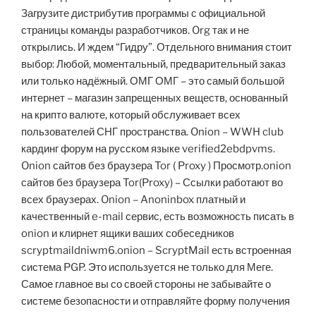
Загрузите дистрибутив программы с официальной
страницы команды разработчиков. Org так и не
открылись. И ждем “Гидру”. Отдельного внимания стоит
выбор: Любой, моментальный, предварительный заказ
или только надёжный. ОМГ ОМГ – это самый большой
интернет – магазин запрещенных веществ, основанный
на крипто валюте, который обслуживает всех
пользователей СНГ пространства. Onion – WWH club
кардинг форум на русском языке verified2ebdpvms.
Onion сайтов без браузера Tor ( Proxy ) Просмотр.onion
сайтов без браузера Tor(Proxy) – Ссылки работают во
всех браузерах. Onion – Anoninbox платный и
качественный e-mail сервис, есть возможность писать в
onion и клирнет ящики ваших собеседников
scryptmaildniwm6.onion – ScryptMail есть встроенная
система PGP. Это используется не только для Меге.
Самое главное вы со своей стороны не забывайте о
системе безопасности и отправляйте форму получения