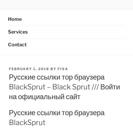
Skip
AXATA PTE.LTD
YOUR BEST PARTNER OF BUSINESS
to
content
Home
Services
Contact
POSTED
FEBRUARY 1, 2018
BY
FISA
ON
Русские ссылки тор браузера
BlackSprut – Black Sprut /// Войти
на официальный сайт
Русские ссылки тор браузера
BlackSprut