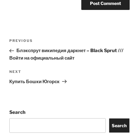
Post
Previous
PREVIOUS
navigation
Post
Блэкспрут википедия даркнет – Black Sprut ///
Войти на официальный сайт
Next
NEXT
Post
Купить Бошки Югорск
Search
Search