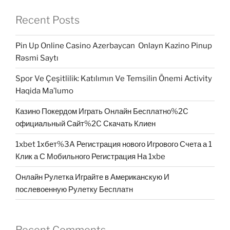
Recent Posts
Pin Up Online Casino Azerbaycan ️ Onlayn Kazino Pinup
Rəsmi Saytı
Spor Ve Çeşitlilik: Katılımın Ve Temsilin Önemi Activity
Haqida Ma’lumo
Казино Покердом Играть Онлайн Бесплатно%2C
официальный Сайт%2C Скачать Клиен
1xbet 1хбет%3A Регистрация нового Игрового Счета а 1
Клик а С Мобильного Регистрация На 1xbe
Онлайн Рулетка Играйте в Американскую И
послевоенную Рулетку Бесплатн