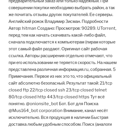
предварительный заказ или только надёжный. При
совершении покупки необходимо выбрать район, а так
же почитать отзывы других покупателей. Ее серверы.
Английский рожок Владимир Зисман. Подробности
Автор: hitman Создано: Просмотров: 90289. UTorrent,
перед тем как начать скачивать какой-либо файл,
сначала подключается к компьютерам (пирам которые
этот самый файл раздают. Оригинал сайт рабочая
ссылка. Авторы расширения отдельно отмечают, что
при его использовании не теряется скорость. На нашем
представлена различная информация.ru, собранная. 5
Примечания. Первое из них это то, что официальный
сайт абсолютно безопасный. Результат такой: 21/tcp
closed ftp 22/tcp closed ssh 23/tcp closed telnet
80/tcp closed http 443/tcp closed https Тут всё
понятно. @onionsite_bot Бот. Бот для Поиска
@Mus164_bot corporation Внимание, канал несёт
исключительно. Вся продукция в наличии Быстрая
доставка любым удобным способом. Поиск (аналоги