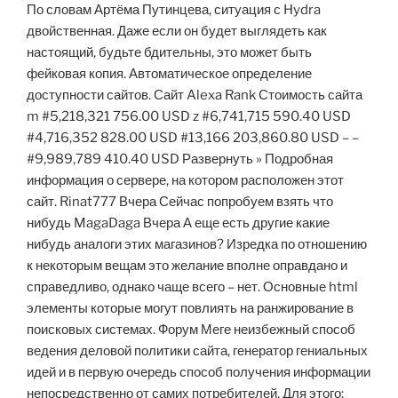
По словам Артёма Путинцева, ситуация с Hydra
двойственная. Даже если он будет выглядеть как
настоящий, будьте бдительны, это может быть
фейковая копия. Автоматическое определение
доступности сайтов. Сайт Alexa Rank Стоимость сайта
m #5,218,321 756.00 USD z #6,741,715 590.40 USD
#4,716,352 828.00 USD #13,166 203,860.80 USD – –
#9,989,789 410.40 USD Развернуть » Подробная
информация о сервере, на котором расположен этот
сайт. Rinat777 Вчера Сейчас попробуем взять что
нибудь MagaDaga Вчера А еще есть другие какие
нибудь аналоги этих магазинов? Изредка по отношению
к некоторым вещам это желание вполне оправдано и
справедливо, однако чаще всего – нет. Основные html
элементы которые могут повлиять на ранжирование в
поисковых системах. Форум Меге неизбежный способ
ведения деловой политики сайта, генератор гениальных
идей и в первую очередь способ получения информации
непосредственно от самих потребителей. Для этого: