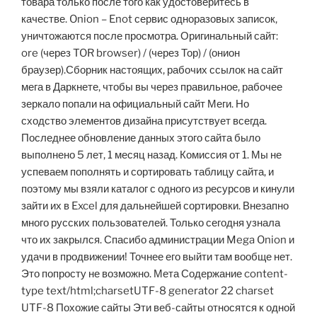
товара только после того как удостоверитесь в
качестве. Onion – Enot сервис одноразовых записок,
уничтожаются после просмотра. Оригинальный сайт:
ore (через TOR browser) / (через Тор) / (онион
браузер).Сборник настоящих, рабочих ссылок на сайт
мега в Даркнете, чтобы вы через правильное, рабочее
зеркало попали на официальный сайт Меги. Но
сходство элементов дизайна присутствует всегда.
Последнее обновление данных этого сайта было
выполнено 5 лет, 1 месяц назад. Комиссия от 1. Мы не
успеваем пополнять и сортировать таблицу сайта, и
поэтому мы взяли каталог с одного из ресурсов и кинули
зайти их в Excel для дальнейшей сортировки. Внезапно
много русских пользователей. Только сегодня узнала
что их закрылся. Спасибо администрации Mega Onion и
удачи в продвижении! Точнее его выйти там вообще нет.
Это попросту не возможно. Мета Содержание content-
type text/html;charsetUTF-8 generator 22 charset
UTF-8 Похожие сайты Эти веб-сайты относятся к одной