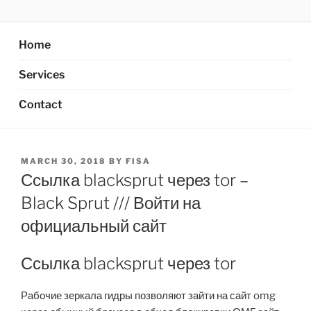
Skip
AXATA PTE.LTD
YOUR BEST PARTNER OF BUSINESS
to
content
Home
Services
Contact
POSTED
MARCH 30, 2018
BY
FISA
ON
Ссылка blacksprut через tor –
Black Sprut /// Войти на
официальный сайт
Ссылка blacksprut через tor
Рабочие зеркала гидры позволяют зайти на сайт omg