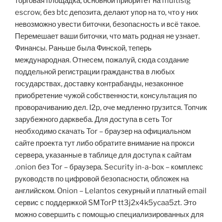
торговая площадка, основной приоритет на multisig
escrow, без btc депозита, делают упор на то, что у них
невозможно увести биточки, безопасность и всё такое.
Перемешает ваши биточки, что мать родная не узнает.
Финансы. Раньше была Финской, теперь
международная. Отнесем, пожалуй, сюда создание
поддельной регистрации гражданства в любых
государствах, доставку контрабанды, незаконное
приобретение чужой собственности, консультация по
проворачиванию дел. I2p, оче медленно грузится. Топчик
зарубежного дарквеба. Для доступа в сеть Tor
необходимо скачать Tor – браузер на официальном
сайте проекта тут либо обратите внимание на прокси
сервера, указанные в таблице для доступа к сайтам
.onion без Tor – браузера. Security in-a-box – комплекс
руководств по цифровой безопасности, обложек на
английском. Onion – Lelantos секурный и платный email
сервис с поддержкой SMTorP tt3j2x4k5ycaa5zt. Это
можно совершить с помощью специализированных для