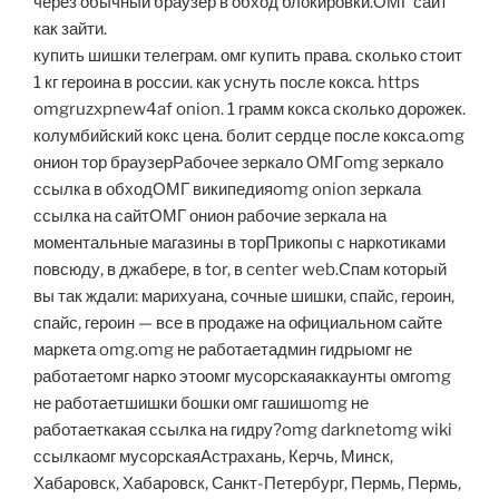
через обычный браузер в обход блокировки.ОМГ сайт
как зайти.
купить шишки телеграм. омг купить права. сколько стоит
1 кг героина в россии. как уснуть после кокса. https
omgruzxpnew4af onion. 1 грамм кокса сколько дорожек.
колумбийский кокс цена. болит сердце после кокса.omg
онион тор браузерРабочее зеркало ОМГomg зеркало
ссылка в обходОМГ википедияomg onion зеркала
ссылка на сайтОМГ онион рабочие зеркала на
моментальные магазины в торПрикопы с наркотиками
повсюду, в джабере, в tor, в center web.Спам который
вы так ждали: марихуана, сочные шишки, спайс, героин,
спайс, героин — все в продаже на официальном сайте
маркета omg.omg не работаетадмин гидрыомг не
работаетомг нарко этоомг мусорскаяаккаунты омгomg
не работаетшишки бошки омг гашишomg не
работаеткакая ссылка на гидру?omg darknetomg wiki
ссылкаомг мусорскаяАстрахань, Керчь, Минск,
Хабаровск, Хабаровск, Санкт-Петербург, Пермь, Пермь,