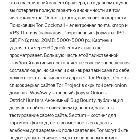
этого расширений вашего браузера, но в данном случае
вы потеряете полную гарантию анонимности и в том
числе качества. Onion – grams, поисковик по даркнету.
Поисковики Tor. Cockmail – электронная почта, xmpp и
VPS. По типу (навигация. Разрешенные форматы: JPG,
GIF, PNG; max: 20MB; 5000×5000 px; Картинки
удаляются через 60 дней, если их никто не
просматривает. Большую часть этой таинственной
«глубокой паутины» составляет не совсем запрещенная
составляющая, но самая и она как раз таки сама по себе,
можно сказать, называется даркнет. Tor Project Onion –
список зеркал сайтов Tor Project в скрытой сети.onion
доменах. WayAway – топовый форум. Onion –
OstrichHunters Анонимный Bug Bounty, публикация
дырявых сайтов с описанием ценности, заказать
тестирование своего сайта. Sectum – хостинг для
картинок, фоток.д., есть возможность создавать
альбомы для зареганых пользователей. Tor могут быть
не доступны, в связи с тем, что в основном хостинг