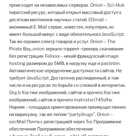
происходит на независимых серверах. Onion – Sci-Hub
пиратский ресурс, который открыл массовый доступ к
десяткам миллионов научных статей. O3mail –
анонимный E-Mail сервис, известен, популярен, но
имеет большой минус с виде обязательного JavaScript.
Так же огромен спектр товаров и услуг. Onion – The
Pirate Bay,.onion зеркало торрент-трекера, скачивание
без регистрации. Felixxx – некий французский image
hosting размером до 5MB, в нагрузку еще и pastebin.
Автоматическое определение доступности сайтов. Не
требует JavaScript. Достаточно распиаренный, в том
числе и на ресурсах по борьбе со слежкой в интернетах.
Org b Хостинг изображений, сайтов и прочего Хостинг
изображений, сайтов и прочего matrixtxri745dfw.
Нарния – площадка ориентированная преимущественно
на марихуану, так же легкие “partydrugs”. Onion –
secMail Почта с регистрацией через Tor Программное
обеспечение Программное обеспечение