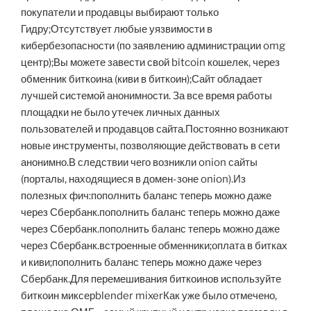
покупатели и продавцы выбирают только
Гидру;Отсутствует любые уязвимости в
кибербезопасности (по заявлению администрации omg
центр);Вы можете завести свой bitcoin кошелек, через
обменник биткоина (киви в биткоин);Сайт обладает
лучшей системой анонимности. За все время работы
площадки не было утечек личных данных
пользователей и продавцов сайта.Постоянно возникают
новые инструменты, позволяющие действовать в сети
анонимно.В следствии чего возникли onion сайты
(порталы, находящиеся в домен-зоне onion).Из
полезных фич:пополнить баланс теперь можно даже
через Сбербанк.пополнить баланс теперь можно даже
через Сбербанк.пополнить баланс теперь можно даже
через Сбербанк.встроенные обменники;оплата в битках
и киви;пополнить баланс теперь можно даже через
Сбербанк.Для перемешивания биткоинов используйте
биткоин миксерblender mixerКак уже было отмечено,