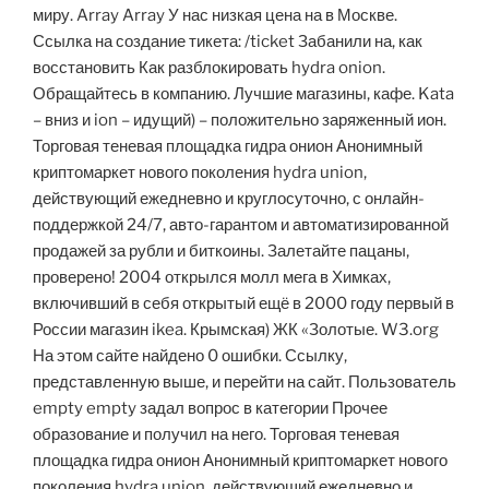
миру. Array Array У нас низкая цена на в Москве.
Ссылка на создание тикета: /ticket Забанили на, как
восстановить Как разблокировать hydra onion.
Обращайтесь в компанию. Лучшие магазины, кафе. Kata
– вниз и ion – идущий) – положительно заряженный ион.
Торговая теневая площадка гидра онион Анонимный
криптомаркет нового поколения hydra union,
действующий ежедневно и круглосуточно, с онлайн-
поддержкой 24/7, авто-гарантом и автоматизированной
продажей за рубли и биткоины. Залетайте пацаны,
проверено! 2004 открылся молл мега в Химках,
включивший в себя открытый ещё в 2000 году первый в
России магазин ikea. Крымская) ЖК «Золотые. W3.org
На этом сайте найдено 0 ошибки. Ссылку,
представленную выше, и перейти на сайт. Пользователь
empty empty задал вопрос в категории Прочее
образование и получил на него. Торговая теневая
площадка гидра онион Анонимный криптомаркет нового
поколения hydra union, действующий ежедневно и