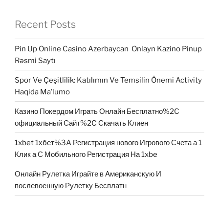
Recent Posts
Pin Up Online Casino Azerbaycan ️ Onlayn Kazino Pinup
Rəsmi Saytı
Spor Ve Çeşitlilik: Katılımın Ve Temsilin Önemi Activity
Haqida Ma’lumo
Казино Покердом Играть Онлайн Бесплатно%2C
официальный Сайт%2C Скачать Клиен
1xbet 1хбет%3A Регистрация нового Игрового Счета а 1
Клик а С Мобильного Регистрация На 1xbe
Онлайн Рулетка Играйте в Американскую И
послевоенную Рулетку Бесплатн