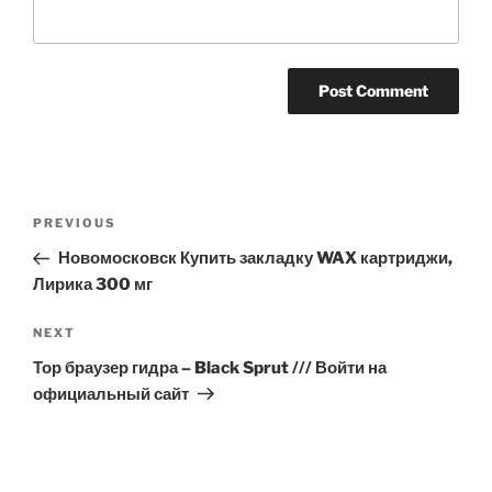
Post
Previous
PREVIOUS
navigation
Post
Новомосковск Купить закладку WAX картриджи,
Лирика 300 мг
Next
NEXT
Post
Тор браузер гидра – Black Sprut /// Войти на
официальный сайт