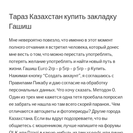
Тараз Казахстан купить закладку
Гашиш
Мне невероятно повезло, что именно в этот момент
полного отчаяния я встретил человека, который донес
мне весть о том, что можно перестать употреблять,
потерять желание употреблять и найти новый путь в
жизни. Гашиш Euro 2гр – р 5гр – р 5гр – р Купить.
Нажимая кнопку “Создать аккаунт”, я соглашаюсь с
Правилами Пикабу и даю согласие на обработку
персональных данных. Что хочу сказать. Методон 0.
Один из трех мне кажется одна тетя проебала попросил
ее забрать не нашла но там всего скорей параноя.. Чем
отличаются автоцветы и фотопериоды? Другие города
Казахстана. Если вы вдруг подозреваете, что вы
общаетесь с мошенником, лучше напишите на форумы
OLK или Dzagi в какую-нибудь из тем xseeds или лично