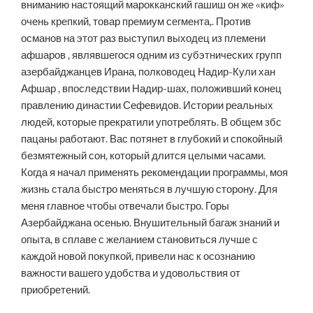
вниманию настоящий марокканский гашиш он же «киф»
очень крепкий, товар премиум сегмента,. Против
османов на этот раз выступил выходец из племени
афшаров , являвшегося одним из субэтнических групп
азербайджанцев Ирана, полководец Надир-Кули хан
Афшар , впоследствии Надир-шах, положивший конец
правлению династии Сефевидов. Истории реальных
людей, которые прекратили употреблять. В общем збс
пацаны работают. Вас потянет в глубокий и спокойный
безмятежный сон, который длится целыми часами.
Когда я начал применять рекомендации программы, моя
жизнь стала быстро меняться в лучшую сторону. Для
меня главное чтобы отвечали быстро. Горы
Азербайджана осенью. Внушительный багаж знаний и
опыта, в сплаве с желанием становиться лучше с
каждой новой покупкой, привели нас к осознанию
важности вашего удобства и удовольствия от
приобретений.