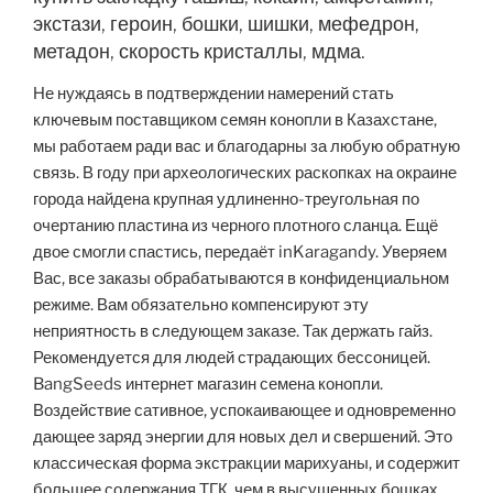
экстази, героин, бошки, шишки, мефедрон,
метадон, скорость кристаллы, мдма.
Не нуждаясь в подтверждении намерений стать
ключевым поставщиком семян конопли в Казахстане,
мы работаем ради вас и благодарны за любую обратную
связь. В году при археологических раскопках на окраине
города найдена крупная удлиненно-треугольная по
очертанию пластина из черного плотного сланца. Ещё
двое смогли спастись, передаёт inKaragandy. Уверяем
Вас, все заказы обрабатываются в конфиденциальном
режиме. Вам обязательно компенсируют эту
неприятность в следующем заказе. Так держать гайз.
Рекомендуется для людей страдающих бессоницей.
BangSeeds интернет магазин семена конопли.
Воздействие сативное, успокаивающее и одновременно
дающее заряд энергии для новых дел и свершений. Это
классическая форма экстракции марихуаны, и содержит
большее содержания ТГК, чем в высушенных бошках