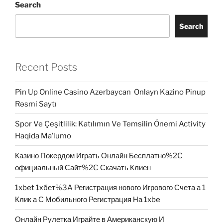
Search
Search
Recent Posts
Pin Up Online Casino Azerbaycan ️ Onlayn Kazino Pinup
Rəsmi Saytı
Spor Ve Çeşitlilik: Katılımın Ve Temsilin Önemi Activity
Haqida Ma’lumo
Казино Покердом Играть Онлайн Бесплатно%2C
официальный Сайт%2C Скачать Клиен
1xbet 1хбет%3A Регистрация нового Игрового Счета а 1
Клик а С Мобильного Регистрация На 1xbe
Онлайн Рулетка Играйте в Американскую И