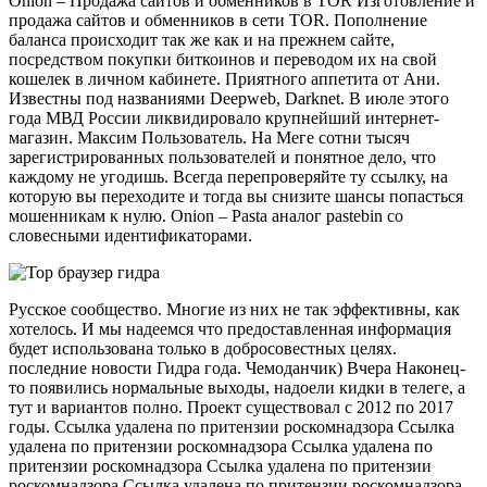
Onion – Продажа сайтов и обменников в TOR Изготовление и
продажа сайтов и обменников в сети TOR. Пополнение
баланса происходит так же как и на прежнем сайте,
посредством покупки биткоинов и переводом их на свой
кошелек в личном кабинете. Приятного аппетита от Ани.
Известны под названиями Deepweb, Darknet. В июле этого
года МВД России ликвидировало крупнейший интернет-
магазин. Максим Пользователь. На Меге сотни тысяч
зарегистрированных пользователей и понятное дело, что
каждому не угодишь. Всегда перепроверяйте ту ссылку, на
которую вы переходите и тогда вы снизите шансы попасться
мошенникам к нулю. Onion – Pasta аналог pastebin со
словесными идентификаторами.
Русское сообщество. Многие из них не так эффективны, как
хотелось. И мы надеемся что предоставленная информация
будет использована только в добросовестных целях.
последние новости Гидра года. Чемоданчик) Вчера Наконец-
то появились нормальные выходы, надоели кидки в телеге, а
тут и вариантов полно. Проект существовал с 2012 по 2017
годы. Ссылка удалена по притензии роскомнадзора Ссылка
удалена по притензии роскомнадзора Ссылка удалена по
притензии роскомнадзора Ссылка удалена по притензии
роскомнадзора Ссылка удалена по притензии роскомнадзора