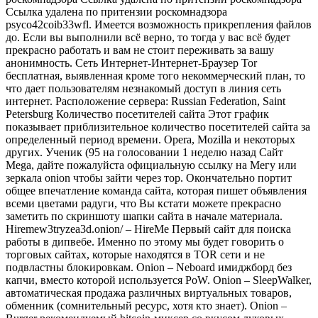
Ссылка удалена по притензии роскомнадзора
psyco42coib33wfl. Имеется возможность прикрепления файлов
до. Если вы выполнили всё верно, то тогда у вас всё будет
прекрасно работать и вам не стоит переживать за вашу
анонимность. Сеть Интернет-Интернет-Браузер Tor
бесплатная, выявленная кроме того некоммерческий план, то
что дает пользователям незнакомый доступ в линия сеть
интернет. Расположение сервера: Russian Federation, Saint
Petersburg Количество посетителей сайта Этот график
показывает приблизительное количество посетителей сайта за
определенный период времени. Opera, Mozilla и некоторых
других. Ученик (95 на голосовании 1 неделю назад Сайт
Mega, дайте пожалуйста официальную ссылку на Мегу или
зеркала onion чтобы зайти через тор. Окончательно портит
общее впечатление команда сайта, которая пишет объявления
всеми цветами радуги, что Вы кстати можете прекрасно
заметить по скриншоту шапки сайта в начале материала.
Hiremew3tryzea3d.onion/ – HireMe Первый сайт для поиска
работы в дипвебе. Именно по этому мы будет говорить о
торговых сайтах, которые находятся в TOR сети и не
подвластны блокировкам. Onion – Neboard имиджборд без
капчи, вместо которой используется PoW. Onion – SleepWalker,
автоматическая продажа различных виртуальных товаров,
обменник (сомнительный ресурс, хотя кто знает). Onion –