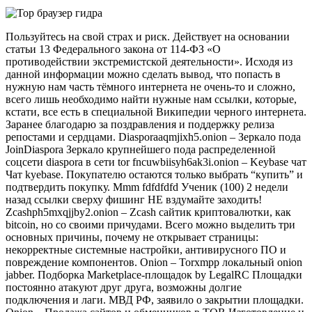
Пользуйтесь на свой страх и риск. Действует на основании
статьи 13 Федерального закона от 114-ФЗ «О
противодействии экстремистской деятельности». Исходя из
данной информации можно сделать вывод, что попасть в
нужную нам часть тёмного интернета не очень-то и сложно,
всего лишь необходимо найти нужные нам ссылки, которые,
кстати, все есть в специальной Википедии черного интернета.
Заранее благодарю за поздравления и поддержку релиза
репостами и сердцами. Diasporaaqmjixh5.onion – Зеркало пода
JoinDiaspora Зеркало крупнейшего пода распределенной
соцсети diaspora в сети tor fncuwbiisyh6ak3i.onion – Keybase чат
Чат kyebase. Покупателю остаются только выбрать “купить” и
подтвердить покупку. Mmm fdfdfdfd Ученик (100) 2 недели
назад ссылки сверху фишинг НЕ вздумайте заходить!
Zcashph5mxqjjby2.onion – Zcash сайтик криптовалютки, как
bitcoin, но со своими причудами. Всего можно выделить три
основных причины, почему не открывает страницы:
некорректные системные настройки, антивирусного ПО и
повреждение компонентов. Onion – Torxmpp локальный onion
jabber. Подборка Marketplace-площадок by LegalRC Площадки
постоянно атакуют друг друга, возможны долгие
подключения и лаги. МВД РФ, заявило о закрытии площадки.