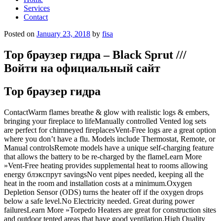
Services
Contact
Posted on
January 23, 2018
by
fisa
Тор браузер гидра – Black Sprut ///
Войти на официальный сайт
Тор браузер гидра
ContactWarm flames breathe & glow with realistic logs & embers,
bringing your fireplace to lifeManually controlled Vented log sets
are perfect for chimneyed fireplacesVent-Free logs are a great option
where you don’t have a flu. Models include Thermostat, Remote, or
Manual controlsRemote models have a unique self-charging feature
that allows the battery to be re-charged by the flameLearn More
»Vent-Free heating provides supplemental heat to rooms allowing
energy блэкспрут savingsNo vent pipes needed, keeping all the
heat in the room and installation costs at a minimum.Oxygen
Depletion Sensor (ODS) turns the heater off if the oxygen drops
below a safe level.No Electricity needed. Great during power
failuresLearn More »Torpedo Heaters are great for construction sites
and outdoor tented areas that have good ventilation.High Quality