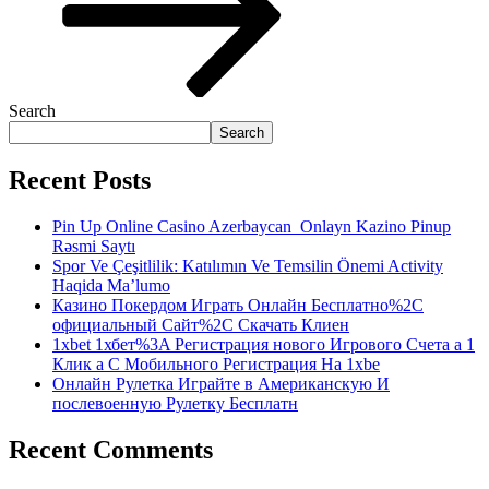
Search
Search
Recent Posts
Pin Up Online Casino Azerbaycan ️ Onlayn Kazino Pinup
Rəsmi Saytı
Spor Ve Çeşitlilik: Katılımın Ve Temsilin Önemi Activity
Haqida Ma’lumo
Казино Покердом Играть Онлайн Бесплатно%2C
официальный Сайт%2C Скачать Клиен
1xbet 1хбет%3A Регистрация нового Игрового Счета а 1
Клик а С Мобильного Регистрация На 1xbe
Онлайн Рулетка Играйте в Американскую И
послевоенную Рулетку Бесплатн
Recent Comments