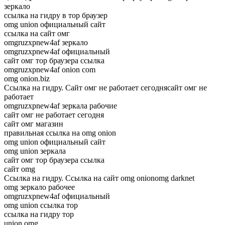
зеркало
ссылка на гидру в тор браузер
omg union официальный сайт
ссылка на сайт омг
omgruzxpnew4af зеркало
omgruzxpnew4af официальный
сайт омг тор браузера ссылка
omgruzxpnew4af onion com
omg onion.biz
Ссылка на гидру. Сайт омг не работает сегоднясайт омг не
работает
omgruzxpnew4af зеркала рабочие
сайт омг не работает сегодня
сайт омг магазин
правильная ссылка на omg onion
omg union официальный сайт
omg union зеркала
сайт омг тор браузера ссылка
сайт omg
Ссылка на гидру. Ссылка на сайт omg onionomg darknet
omg зеркало рабочее
omgruzxpnew4af официальный
omg union ссылка тор
ссылка на гидру тор
union omg