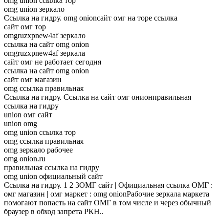
omg union ссылка тор
omg union зеркало
Ссылка на гидру. omg onionсайт омг на торе ссылка
сайт омг тор
omgruzxpnew4af зеркало
ссылка на сайт omg onion
omgruzxpnew4af зеркала
сайт омг не работает сегодня
ссылка на сайт omg onion
сайт омг магазин
omg ссылка правильная
Ссылка на гидру. Ссылка на сайт омг онионправильная
ссылка на гидру
union омг сайт
union omg
omg union ссылка тор
omg ссылка правильная
omg зеркало рабочее
omg onion.ru
правильная ссылка на гидру
omg union официальный сайт
Ссылка на гидру. 1 2 3ОМГ сайт | Официальная ссылка ОМГ :
омг магазин | омг маркет : omg onionРабочие зеркала маркета
помогают попасть на сайт ОМГ в том числе и через обычный
браузер в обход запрета РКН..