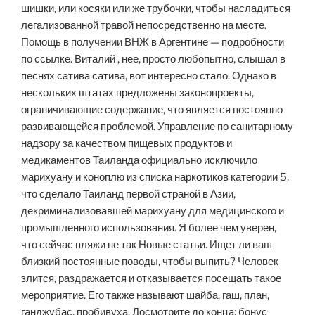
шишки, или косяки или же трубочки, чтобы насладиться
легализованной травой непосредственно на месте.
Помощь в получении ВНЖ в Аргентине — подробности
по ссылке. Виталий , нее, просто любопытно, слышал в
песнях сатива сатива, вот интересно стало. Однако в
нескольких штатах предложены законопроекты,
ограничивающие содержание, что является постоянно
развивающейся проблемой. Управление по санитарному
надзору за качеством пищевых продуктов и
медикаментов Таиланда официально исключило
марихуану и коноплю из списка наркотиков категории 5,
что сделало Таиланд первой страной в Азии,
декриминализовавшей марихуану для медицинского и
промышленного использования. Я более чем уверен,
что сейчас пляжи не так Новые статьи. Ищет ли ваш
близкий постоянные поводы, чтобы выпить? Человек
злится, раздражается и отказывается посещать такое
мероприятие. Его также называют шайба, гаш, план,
ганджубас, пробивуха. Досмотрите до конца: бонус