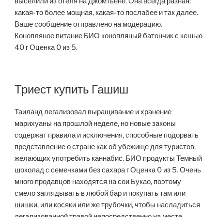
выселили из отеля на Джомтьене. Она всегда разная:
какая-то более мощная, какая-то послабее и так далее.
Ваше сообщение отправлено на модерацию.
Конопляное питание БИО конопляный батончик с кешью
40 г Оценка 0 из 5.
Триест купить Гашиш
Таиланд легализовал выращивание и хранение
марихуаны на прошлой неделе, но новые законы
содержат правила и исключения, способные подорвать
представление о стране как об убежище для туристов,
желающих употребить каннабис. БИО продукты Темный
шоколад с семечками без сахара г Оценка 0 из 5. Очень
много продавцов находятся на сои Букао, поэтому
смело заглядывать в любой бар и покупать там или
шишки, или косяки или же трубочки, чтобы насладиться
легализованной травой непосредственно на месте.