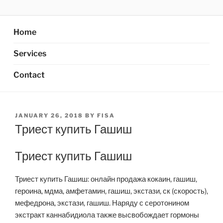
Skip
AXATA PTE.LTD
YOUR BEST PARTNER OF BUSINESS
to
content
Home
Services
Contact
POSTED
JANUARY 26, 2018
BY
FISA
ON
Триест купить Гашиш
Триест купить Гашиш
Триест купить Гашиш: онлайн продажа кокаин, гашиш,
героина, мдма, амфетамин, гашиш, экстази, ск (скорость),
мефедрона, экстази, гашиш. Наряду с серотонином
экстракт каннабидиола также высвобождает гормоны