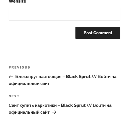
Website
Post
Previous
PREVIOUS
navigation
Post
Блэкспрут настоящая – Black Sprut /// Войти на
официальный сайт
Next
NEXT
Post
Сайт купить наркотики – Black Sprut /// Войти на
официальный сайт