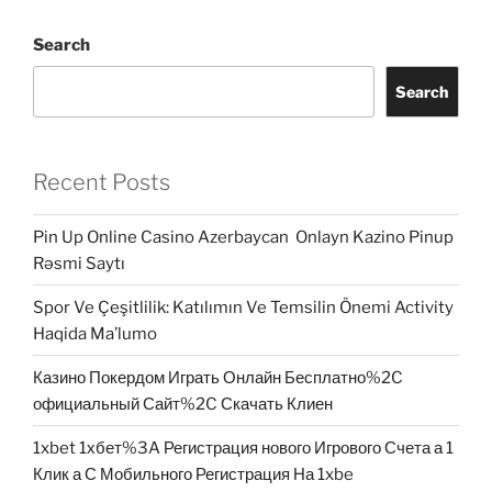
Search
Search
Recent Posts
Pin Up Online Casino Azerbaycan ️ Onlayn Kazino Pinup
Rəsmi Saytı
Spor Ve Çeşitlilik: Katılımın Ve Temsilin Önemi Activity
Haqida Ma’lumo
Казино Покердом Играть Онлайн Бесплатно%2C
официальный Сайт%2C Скачать Клиен
1xbet 1хбет%3A Регистрация нового Игрового Счета а 1
Клик а С Мобильного Регистрация На 1xbe