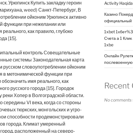
ск. Урюпинск Купить закладку героин
Activity Haqid
марихуана, weed) Санкт-Петербург, В
Казино Покер
отреблении ойконим Урюпинск активно
официальный 
ой функции при нежелании или
 реального, как правило, глубоко
1xbet 1хбет%3
да [15].
Счета а 1 Клик
1xbe
ципальный контроль Совещательные
Онлайн Рулетк
нные системы Законодательная карта
послевоенную 
ом русском словоупотреблении ойконим
я в метонимической функции при
обозначить имя реального, как
Recent
ого русского города [15]. Городок
 реки Хопер в Волгоградской области.
No comments t
 середины VI века, когда со стороны
чевых тюркских, монгольских и угро-
свои способности продемонстрировали
дов города. Климат умеренный
 город, расположенный на северо-