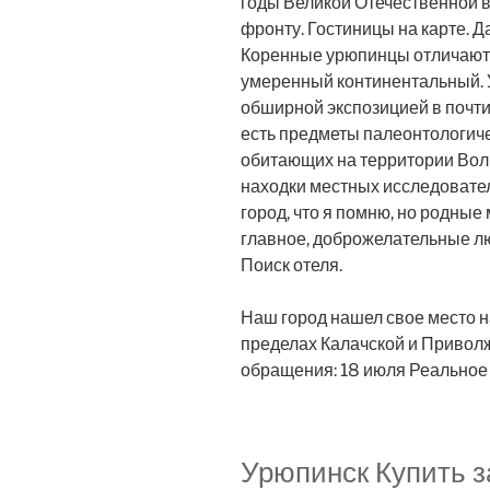
годы Великой Отечественной 
фронту. Гостиницы на карте. Д
Коренные урюпинцы отличают
умеренный континентальный. 
обширной экспозицией в почти
есть предметы палеонтологиче
обитающих на территории Волг
находки местных исследователе
город, что я помню, но родные
главное, доброжелательные лю
Поиск отеля.
Наш город нашел свое место н
пределах Калачской и Привол
обращения: 18 июля Реальное 
Урюпинск Купить з