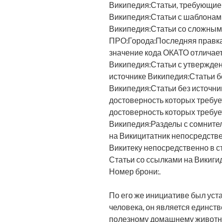
Википедия:Статьи, требующие
Википедия:Статьи с шаблонам
Википедия:Статьи со сложным
ПРО:Города:Последняя правка
значение кода ОКАТО отличает
Википедия:Статьи с утвержде
источнике Википедия:Статьи б
Википедия:Статьи без источник
достоверность которых требуе
достоверность которых требуе
Википедия:Разделы с сомните
на Викицитатник непосредстве
Викитеку непосредственно в с
Статьи со ссылками на Викиги
Номер брони:.
По его же инициативе был уста
человека, он является единст
полезному домашнему животно