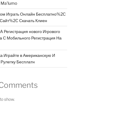
a Ma’lumo
дом Играть Онлайн Бесплатно%2C
Сайт%2C Скачать Клиен
A Регистрация нового Игрового
 а С Мобильного Регистрация На
а Играйте в Американскую И
Рулетку Бесплатн
 Comments
o show.