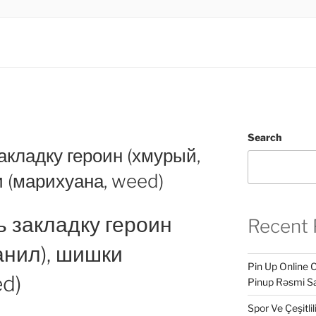
.LTD
INESS
Search
акладку героин (хмурый,
 (марихуана, weed)
ь закладку героин
Recent 
анил), шишки
Pin Up Online 
d)
Pinup Rəsmi Sa
Spor Ve Çeşitli