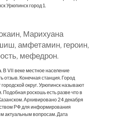
ск Урюпинск город 1.
кокаин, Марихуана
шиш, амфетамин, героин,
рость, мефедрон.
 В VII веке местное население
ь отзыв. Конечная станция. Город
т городской округ. Урюпинск называют
. Подобная роскошь есть разве что в
Казанском. Архивировано 24 декабря
ьством РФ для информирования
м актуальным вопросам. Дата