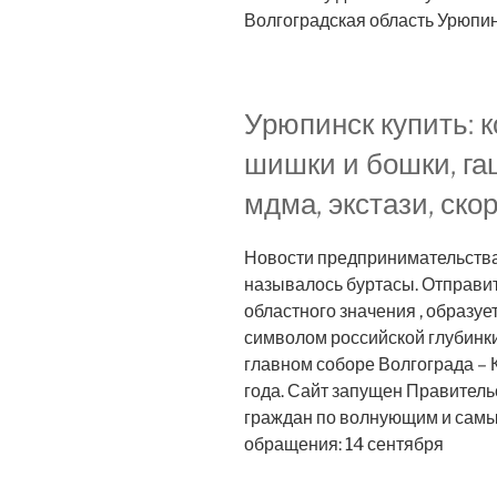
Волгоградская область Урюпин
Урюпинск купить: 
шишки и бошки, га
мдма, экстази, ско
Новости предпринимательства.
называлось буртасы. Отправит
областного значения , образуе
символом российской глубинки
главном соборе Волгограда – 
года. Сайт запущен Правител
граждан по волнующим и самы
обращения: 14 сентября