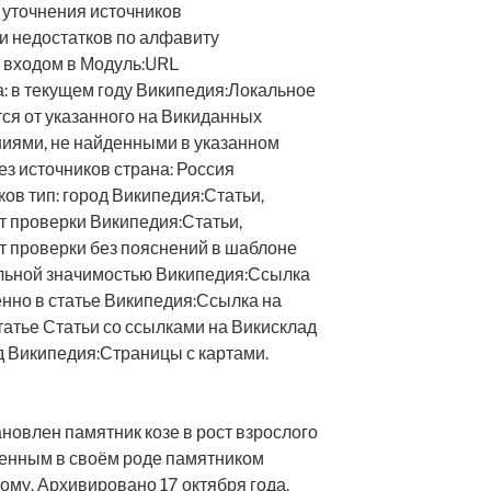
 уточнения источников
и недостатков по алфавиту
 входом в Модуль:URL
: в текущем году Википедия:Локальное
ся от указанного на Викиданных
ниями, не найденными в указанном
ез источников страна: Россия
ов тип: город Википедия:Статьи,
т проверки Википедия:Статьи,
т проверки без пояснений в шаблоне
льной значимостью Википедия:Ссылка
нно в статье Википедия:Ссылка на
татье Статьи со ссылками на Викисклад
д Википедия:Страницы с картами.
новлен памятник козе в рост взрослого
венным в своём роде памятником
му. Архивировано 17 октября года.