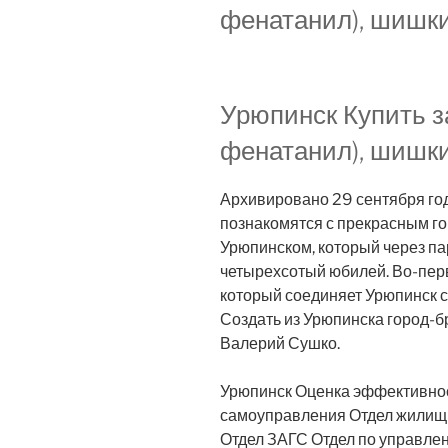
фенатанил), шишки
Урюпинск Купить з
фенатанил), шишки
Архивировано 29 сентября года
познакомятся с прекрасным го
Урюпинском, который через пар
четырехсотый юбилей. Во-перв
который соединяет Урюпинск 
Создать из Урюпинска город-
Валерий Сушко.
Урюпинск Оценка эффективнос
самоуправления Отдел жилищ
Отдел ЗАГС Отдел по управле