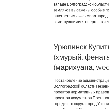
западе Волгоградской области 
земляков высажены особые по
вниз ветвями — символ народно
взметнувшимися вверх — в че
Урюпинск Купит
(хмурый, фенат
(марихуана, wee
Постановление администрации
Волгоградской области Незав
проектов нормативных право
проектов документов Постано
городского округа город Урюпи