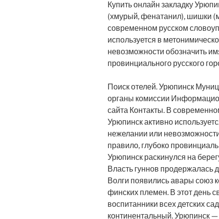
Купить онлайн закладку Урюпин
(хмурый, фенатанил), шишки (
современном русском словоуп
используется в метонимическ
невозможности обозначить имя
провинциального русского горо
Поиск отелей. Урюпинск Муни
органы комиссии Информацио
сайта Контакты. В современн
Урюпинск активно используетс
нежелании или невозможности 
правило, глубоко провинциальн
Урюпинск раскинулся на берегу
Власть гуннов продержалась до
Волги появились авары союз ко
финских племен. В этот день 
воспитанники всех детских са
континентальный. Урюпинск —