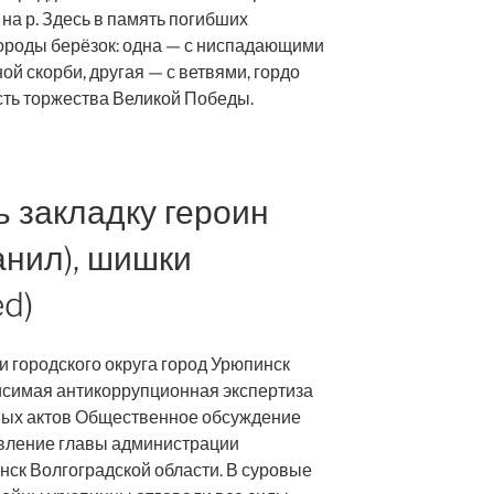
на р. Здесь в память погибших
роды берёзок: одна — с ниспадающими
й скорби, другая — с ветвями, гордо
сть торжества Великой Победы.
ь закладку героин
анил), шишки
d)
 городского округа город Урюпинск
исимая антикоррупционная экспертиза
вых актов Общественное обсуждение
вление главы администрации
нск Волгоградской области. В суровые