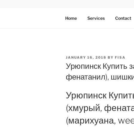
Skip
to
AXATA PTE
content
YOUR BEST PARTNER OF BUS
Home
Services
Contact
POSTED
JANUARY 16, 2018
BY
FISA
ON
Урюпинск Купить з
фенатанил), шишки
Урюпинск Купит
(хмурый, фенат
(марихуана, wee