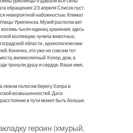
войны урюпинцы отдавали все силы
ата обращения: 23 апреля Список пуст.
ся невероятной набожностью. Климат
Улицы Урюпинска. Музей располагает
 восемь тысяч единиц хранения, здесь
ской коллекции, чучела животных,
оградской области , археологические
й. Конечно, это уже не совсем тот
 места, великолепный Хопер, дом, а
ди тронули душу и сердце. Ваше имя:.
а левом пологом берегу Хопра в
жской возвышенностей. Дата
расстояние в пути может быть больше.
акладку героин (хмурый,