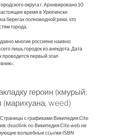
ородского округа г. Архивировано 10
в настоящее время в Урюпинске
на берегах полноводной реки, что
стям города.
едавно многие россияне наивно
всего лишь городок из анекдота. Дата
к проводится первый этап
вник».
акладку героин (хмурый,
 (марихуана, weed)
: Страницы с графиками Википедия:Cite
в: deadlink no Википедия:Cite web не
ьзующие волшебные ссылки ISBN