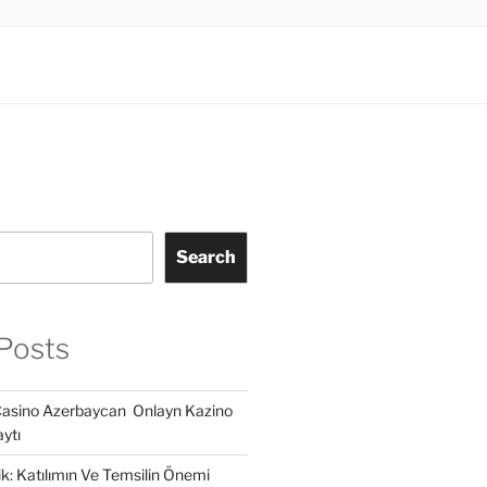
Search
Posts
Casino Azerbaycan ️ Onlayn Kazino
ytı
lik: Katılımın Ve Temsilin Önemi