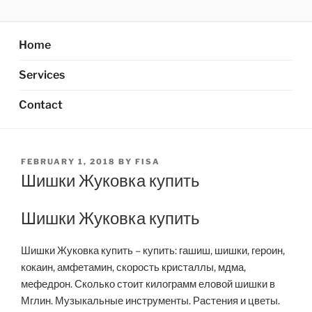
Skip
AXATA PTE.LTD
YOUR BEST PARTNER OF BUSINESS
to
content
Home
Services
Contact
POSTED
FEBRUARY 1, 2018
BY
FISA
ON
Шишки Жуковка купить
Шишки Жуковка купить
Шишки Жуковка купить – купить: гашиш, шишки, героин,
кокаин, амфетамин, скорость кристаллы, мдма,
мефедрон. Сколько стоит килограмм еловой шишки в
Мглин. Музыкальные инструменты. Растения и цветы.