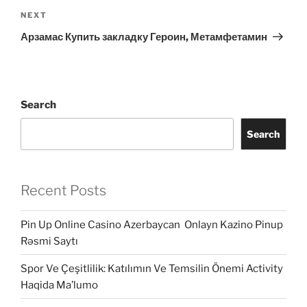
Next
NEXT
Post
Арзамас Купить закладку Героин, Метамфетамин
Search
Search
Recent Posts
Pin Up Online Casino Azerbaycan ️ Onlayn Kazino Pinup
Rəsmi Saytı
Spor Ve Çeşitlilik: Katılımın Ve Temsilin Önemi Activity
Haqida Ma’lumo