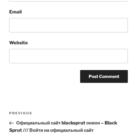
Email
Website
Post
Previous
PREVIOUS
navigation
Post
Официальный сайт blacksprut онион – Black
Sprut /// Войти на официальный сайт