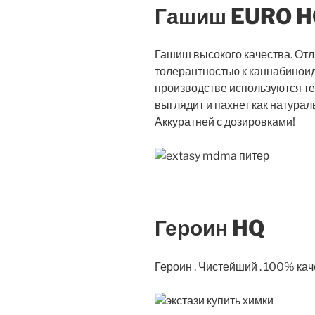
Гашиш EURO H
Гашиш высокого качества. Отл
толерантностью к каннабиноида
производстве используются тех
выглядит и пахнет как натура
Аккуратней с дозировками!
Героин HQ
Героин . Чистейший . 100% ка