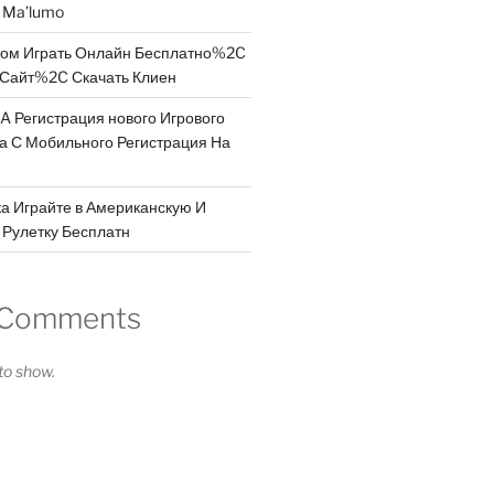
a Ma’lumo
дом Играть Онлайн Бесплатно%2C
Сайт%2C Скачать Клиен
A Регистрация нового Игрового
 а С Мобильного Регистрация На
а Играйте в Американскую И
Рулетку Бесплатн
 Comments
o show.