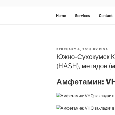
Skip
to
AXATA PTE
content
YOUR BEST PARTNER OF BUS
Home
Services
Contact
POSTED
FEBRUARY 4, 2018
BY
FISA
ON
Южно-Сухокумск К
(HASH), метадон (м
Амфетамин: V