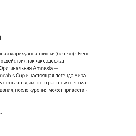
a
нная марихуанна, шишки (бошки)) Очень
воздействия,так как содержат
 Оригинальная Amnesia —
nnabis Cup и настоящая легенда мира
тметить, что дым этого растения весьма
звания, после курения может привести к