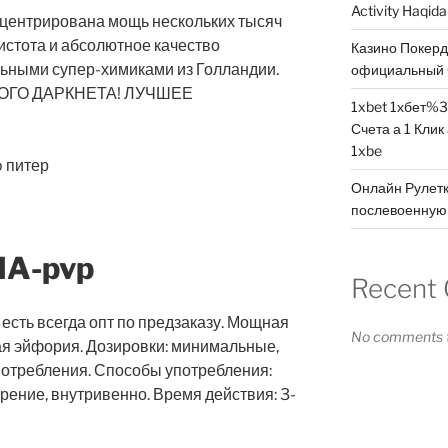
Activity Haqid
онцентрирована мощь нескольких тысяч
истота и абсолютное качество
Казино Покер
ьными супер-химиками из Голландии.
официальный 
ГО ДАРКНЕТА! ЛУЧШЕЕ
1xbet 1хбет%3
Счета а 1 Клик
1xbe
Онлайн Рулетк
послевоенную 
HA-pvp
Recent
есть всегда опт по предзаказу. Мощная
No comments t
я эйфория. Дозировки: минимальные,
употребления. Способы употребления:
рение, внутривенно. Время действия: 3-