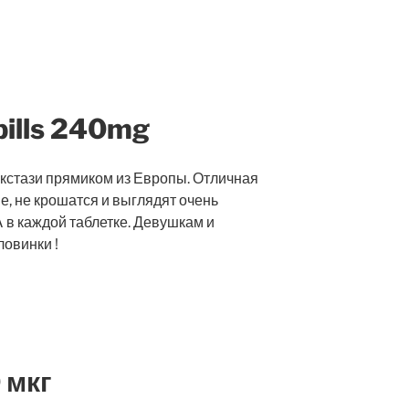
pills 240mg
стази прямиком из Европы. Отличная
е, не крошатся и выглядят очень
в каждой таблетке. Девушкам и
ловинки !
 мкг