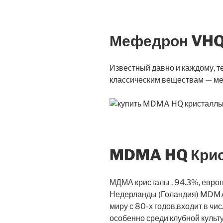
Мефедрон VH
Известный давно и каждому, т
классическим веществам — м
MDMA HQ Кри
МДМА кристалы , 94.3%, евро
Недерланды (Голандия) MDMA-
миру с 80-х годов,входит в чи
особенно среди клубной культ