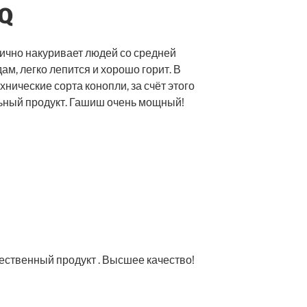
Q
ично накуривает людей со средней
м, легко лепится и хорошо горит. В
нические сорта конопли, за счёт этого
льный продукт. Гашиш очень мощный!
чественный продукт . Высшее качество!