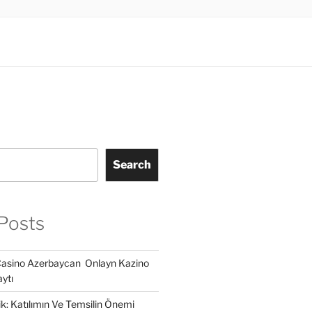
Search
Posts
Casino Azerbaycan ️ Onlayn Kazino
ytı
lik: Katılımın Ve Temsilin Önemi