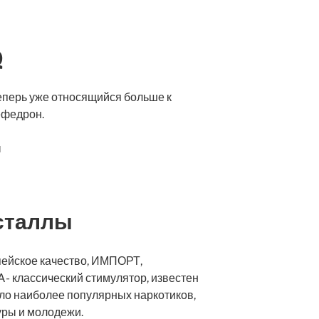
Q
еперь уже относящийся больше к
ефедрон.
сталлы
пейское качество, ИМПОРТ,
 классический стимулятор, известен
сло наиболее популярных наркотиков,
уры и молодежи.