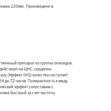
ровка 220мкг. Произведено в
ственный препарат из группы опиоидов.
действует на ЦНС, сердечно-
туру.Эффект (HQ) качества наступает
 24 до 72 часов. Толерантность к меду
ический эффект сопоставим с
изма быстрый за счет чистоты