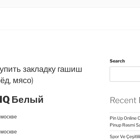
.LTD
INESS
Search
упить закладку гашиш
ёд, мясо)
HQ Белый
Recent 
Pin Up Online 
Pinup Rəsmi Sa
Spor Ve Çeşitli