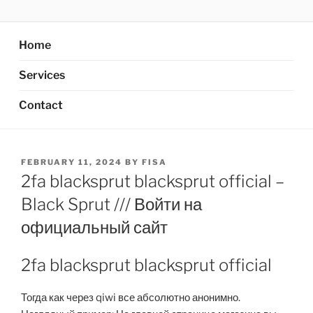
Skip
AXATA PTE.LTD
YOUR BEST PARTNER OF BUSINESS
to
content
Home
Services
Contact
POSTED
FEBRUARY 11, 2024
BY
FISA
ON
2fa blacksprut blacksprut official –
Black Sprut /// Войти на
официальный сайт
2fa blacksprut blacksprut official
Тогда как через qiwi все абсолютно анонимно.