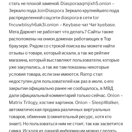
стать не плохой заменой. Diasporaaqmjixh5.onion –
Зеркало пода JoinDiaspora Зеркало крупнейшего пода
распределенной соцсети diaspora в сети tor
fncuwbiisyh6ak3i.onion – Keybase чат Чат kyebase.
Мега Даркнет не работает что делать? Сайты также
расположены на онион доменах работающих в Тор
браузере. Рядом со строкой поиска вы можете найти
отзывы о товаре, который искали, а так же рейтинг
магазина, который выставляют пользователи, которые
уже закупались, а так же там показаны некоторые
условия товара, если они имеются. Ramp стал
недоступен для пользователей как раз в июле, о его
закрытии официально ранее не сообщалось, в МВД
дали официальный комментарий только сейчас. Onion –
Matrix Trilogy, хостинг картинок. Onion – SleepWalker,
автоматическая продажа различных виртуальных
товаров, обменник (сомнительный ресурс, хотя кто
знает). Но пользоваться ним не стоит, так как засветится
симка. Исходя из данной информации можно сделать