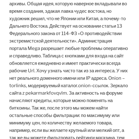
архивы. Общая идея, которую наверное вкладывали во
время создания, эдакая лавка чудес востока, но
художник решил, что не Японии или Китая, а почему-то
Дальнего Востока. Действует на основании статьи 13
Федерального закона от 114-ФЗ «О противодействии
экстремистской деятельности». Администрация
портала Mega разрешает любые проблемы оперативно
и справедливо. Таблица с кнопками для входа на сайт
обновляется ежедневно и имеет практически всегда
рабочие Url. Хочу узнать чисто так из за интереса. У них
нет реального доменного имени или IP адреса. Onion –
torlinks, модерируемый каталог.onion-ссылок. Зеркало
сайта z pekarmarkfovqvlm. За активность на форуме
начисляют кредиты, которые можно поменять на
биткоины. Так же, после этого мы можем найти
остальные способы фильтрации: по максимуму или
минимуму цен, по количеству желаемого товара,
например, если вы желаете крупный или мелкий опт, а
так же вы можете фильтровать рейтинги магазина, тем