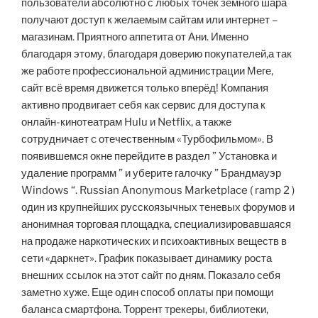
пользователи абсолютно с любых точек земного шара
получают доступ к желаемым сайтам или интернет –
магазинам. Приятного аппетита от Ани. Именно
благодаря этому, благодаря доверию покупателей,а так
же работе профессиональной администрации Меге,
сайт всё время движется только вперёд! Компания
активно продвигает себя как сервис для доступа к
онлайн-кинотеатрам Hulu и Netflix, а также
сотрудничает c отечественным «Турбофильмом». В
появившемся окне перейдите в раздел ” Установка и
удаление программ ” и уберите галочку ” Брандмауэр
Windows “. Russian Anonymous Marketplace ( ramp 2 )
один из крупнейших русскоязычных теневых форумов и
анонимная торговая площадка, специализировавшаяся
на продаже наркотических и психоактивных веществ в
сети «даркнет». График показывает динамику роста
внешних ссылок на этот сайт по дням. Показало себя
заметно хуже. Еще один способ оплаты при помощи
баланса смартфона. Торрент трекеры, библиотеки,