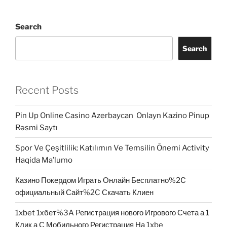
Search
Search
Recent Posts
Pin Up Online Casino Azerbaycan ️ Onlayn Kazino Pinup
Rəsmi Saytı
Spor Ve Çeşitlilik: Katılımın Ve Temsilin Önemi Activity
Haqida Ma’lumo
Казино Покердом Играть Онлайн Бесплатно%2C
официальный Сайт%2C Скачать Клиен
1xbet 1хбет%3A Регистрация нового Игрового Счета а 1
Клик а С Мобильного Регистрация На 1xbe