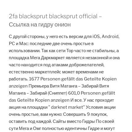
2fa blacksprut blacksprut official –
Ссылка на гидру онион
С другой стороны, у него есть версии для iOS, Android,
PC и Mac: последние две очень простые в
использовании. Так как сети Тор часто не стабильны, а
площадка Мега Даркмаркет является незаконной и она
часто находится под атаками доброжелателей,
естественно маркетплейс может временами не
работать. 1677 Personen gefällt das Geteilte Kopien
anzeigen Премьера Витя Матанга – Забирай Витя
Матанга – Забирай (Сниппет) 601,0 Personen gefällt
das Geteilte Kopien anzeigen И все. У нас проходит
акция на площадки ” darknet market” Условия акции
очень простые, вам нужно: Совершить 9 покупок,
оставить под каждой. Сайты вместо Гидры По своей
сути Мега и Омг полностью идентичны Гидре и могут