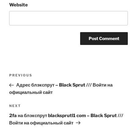
Website
Post
Previous
PREVIOUS
navigation
Post
Адрес блэкспрут – Black Sprut /// Войти на
официальный сайт
Next
NEXT
Post
2fa на блэкспрут blacksprutl1 com – Black Sprut ///
Войти на официальный сайт