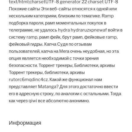
text/html;charsetUTF-8 generator 22 charset UTF-8
Похожие сайты Эти веб-сайты относятся к одной или
нескольким категориям, близким по тематике. Ramp
подборка пароля, рамп моментальных покупок в
телеграмме, не удалось hydra hydraruzxpnewaf войти в
систему ramp, рамп фейк, брут рамп, фейковые ramp,
фейковый гидры. Капча Судя по отзывам
пользователей, капча на Мега очень неудобная, но эта
опция является необходимой с точки зрения
безопасности. Торрент трекеры, Библиотеки, архивы
Торрент трекеры, библиотеки, архивы
rutorc6mqdinc4cz. Какой же функционал нам
представляет Matanga? Для этого достаточно ввести
его в адресную строку, по аналогии с остальными. Тогда
как через qiwi все абсолютно анонимно.
Информация