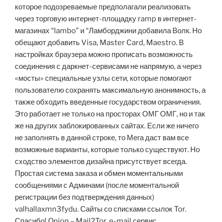
которое подозреваемые предполагали реализовать
через торговую интернет-площадку ramp в интернет-
магазинах “lambo” и “Ламборджини добавила Волк. Но
обещают добавить Visa, Master Card, Maestro. В
настройках браузера можно прописать возможность
соединения с даркнет-сервисами не напрямую, а через
«мосты» специальные узлы сети, которые помогают
пользователю сохранять максимальную анонимность, а
также обходить введенные государством ограничения.
Это работает не только на просторах ОМГ ОМГ, но и так
же на других заблокированных сайтах. Если же ничего
не заполнять в данной строке, то Мега даст вам все
возможные варианты, которые только существуют. Но
сходство элементов дизайна присутствует всегда.
Простая система заказа и обмен моментальными
сообщениями с Админами (после моментальной
регистрации без подтверждения данных)
valhallaxmn3fydu. Сайты со списками ссылок Tor.
Спасибо! Onion – Mail2Tor, e-mail сервис.