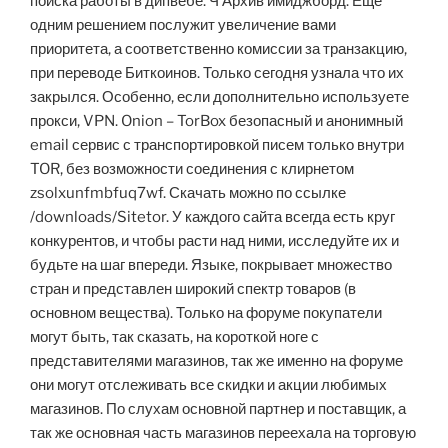
поиска работы в дипвебе. Ч Архив имиджборд. Ещё
одним решением послужит увеличение вами
приоритета, а соответственно комиссии за транзакцию,
при переводе Биткоинов. Только сегодня узнала что их
закрылся. Особенно, если дополнительно используете
прокси, VPN. Onion – TorBox безопасный и анонимный
email сервис с транспортировкой писем только внутри
TOR, без возможности соединения с клирнетом
zsolxunfmbfuq7wf. Скачать можно по ссылке
/downloads/Sitetor. У каждого сайта всегда есть круг
конкурентов, и чтобы расти над ними, исследуйте их и
будьте на шаг впереди. Языке, покрывает множество
стран и представлен широкий спектр товаров (в
основном вещества). Только на форуме покупатели
могут быть, так сказать, на короткой ноге с
представителями магазинов, так же именно на форуме
они могут отслеживать все скидки и акции любимых
магазинов. По слухам основной партнер и поставщик, а
так же основная часть магазинов переехала на торговую