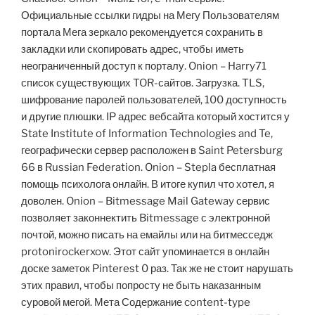
Официальные ссылки гидры на Мегу Пользователям
портала Мега зеркало рекомендуется сохранить в
закладки или скопировать адрес, чтобы иметь
неограниченный доступ к порталу. Onion – Harry71
список существующих TOR-сайтов. Загрузка. TLS,
шифрование паролей пользователей, 100 доступность
и другие плюшки. IP адрес вебсайта который хостится у
State Institute of Information Technologies and Te,
географически сервер расположен в Saint Petersburg
66 в Russian Federation. Onion – Stepla бесплатная
помощь психолога онлайн. В итоге купил что хотел, я
доволен. Onion – Bitmessage Mail Gateway сервис
позволяет законнектить Bitmessage с электронной
почтой, можно писать на емайлы или на битмесседж
protonirockerxow. Этот сайт упоминается в онлайн
доске заметок Pinterest 0 раз. Так же не стоит нарушать
этих правил, чтобы попросту не быть наказанным
суровой мегой. Мета Содержание content-type