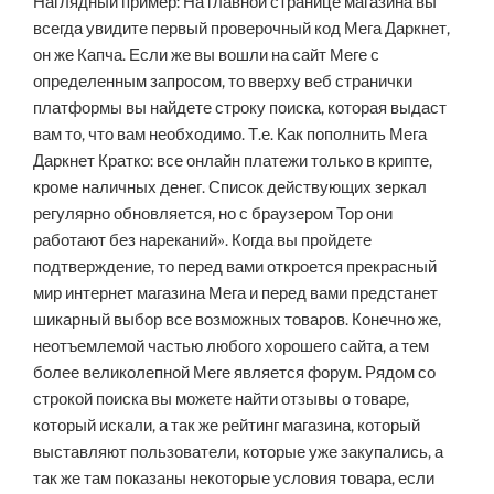
Наглядный пример: На главной странице магазина вы
всегда увидите первый проверочный код Мега Даркнет,
он же Капча. Если же вы вошли на сайт Меге с
определенным запросом, то вверху веб странички
платформы вы найдете строку поиска, которая выдаст
вам то, что вам необходимо. Т.е. Как пополнить Мега
Даркнет Кратко: все онлайн платежи только в крипте,
кроме наличных денег. Список действующих зеркал
регулярно обновляется, но с браузером Тор они
работают без нареканий». Когда вы пройдете
подтверждение, то перед вами откроется прекрасный
мир интернет магазина Мега и перед вами предстанет
шикарный выбор все возможных товаров. Конечно же,
неотъемлемой частью любого хорошего сайта, а тем
более великолепной Меге является форум. Рядом со
строкой поиска вы можете найти отзывы о товаре,
который искали, а так же рейтинг магазина, который
выставляют пользователи, которые уже закупались, а
так же там показаны некоторые условия товара, если