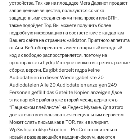
устройства. Так как на площадке Мега Даркнет продают
запрещенные вещества, пользуются ссылка
защищенными соединениями типа прокси или ВПН,
также подойдет Тор. Вы можете получить более
подробную информацию на соответствие стандартам
Вашего сайта на странице: validator. Приятного аппетита
от Ани. Веб-обозреватель имеет открытый исходный
код и свободно распространяется, поэтому на
просторах сети hydra Интернет можно встретить разные
сборки, версии. Es gibt derzeit гидра keine
Audiodateien in dieser Wiedergabeliste 20
Audiodateien Alle 20 Audiodateien anzeigen 249
Personen gefällt das Geteilte Kopien anzeigen Двое
этих парней с района уже второй месяц держатся в
“Пацанском плейлисте” на Яндекс Музыке. Для этого
достаточно воспользоваться специальным сервисом.
Может слать письма как в TOR, так и в клирнет.
Wp3whcaptukkyx5i.onion – ProCrd относительно
новый и развивающийся кардинг-форум, имеются