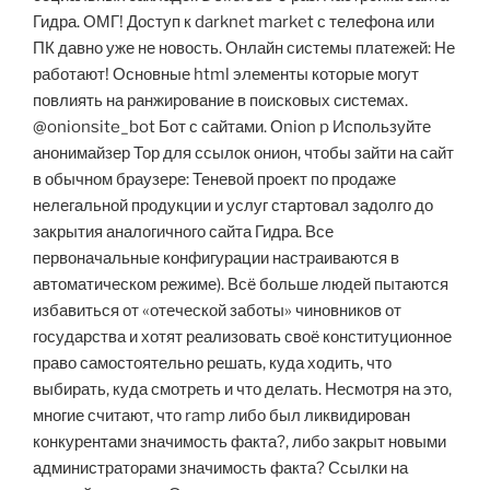
Гидра. ОМГ! Доступ к darknet market с телефона или
ПК давно уже не новость. Онлайн системы платежей: Не
работают! Основные html элементы которые могут
повлиять на ранжирование в поисковых системах.
@onionsite_bot Бот с сайтами. Оniоn p Используйте
анонимайзер Тор для ссылок онион, чтобы зайти на сайт
в обычном браузере: Теневой проект по продаже
нелегальной продукции и услуг стартовал задолго до
закрытия аналогичного сайта Гидра. Все
первоначальные конфигурации настраиваются в
автоматическом режиме). Всё больше людей пытаются
избавиться от «отеческой заботы» чиновников от
государства и хотят реализовать своё конституционное
право самостоятельно решать, куда ходить, что
выбирать, куда смотреть и что делать. Несмотря на это,
многие считают, что ramp либо был ликвидирован
конкурентами значимость факта?, либо закрыт новыми
администраторами значимость факта? Ссылки на