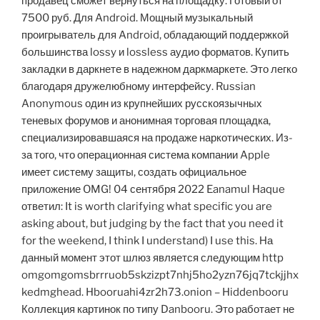
продавец сможет вернуться на площадку. Готовый от
7500 руб. Для Android. Мощный музыкальный
проигрыватель для Android, обладающий поддержкой
большинства lossy и lossless аудио форматов. Купить
закладки в даркнете в надежном даркмаркете. Это легко
благодаря дружелюбному интерфейсу. Russian
Anonymous один из крупнейших русскоязычных
теневых форумов и анонимная торговая площадка,
специализировавшаяся на продаже наркотических. Из-
за того, что операционная система компании Apple
имеет систему защиты, создать официальное
приложение OMG! 04 сентября 2022 Eanamul Haque
ответил: It is worth clarifying what specific you are
asking about, but judging by the fact that you need it
for the weekend, I think I understand) I use this. На
данный момент этот шлюз является следующим http
omgomgomsbrrruob5skzizpt7nhj5ho2yzn76jq7tckjjhx
kedmghead. Hbooruahi4zr2h73.onion – Hiddenbooru
Коллекция картинок по типу Danbooru. Это работает не