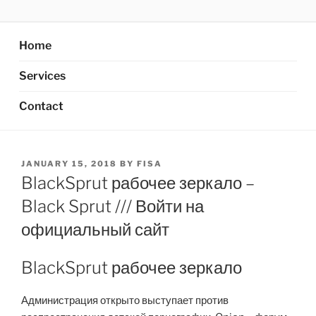
Skip
AXATA PTE.LTD
YOUR BEST PARTNER OF BUSINESS
to
content
Home
Services
Contact
POSTED
JANUARY 15, 2018
BY
FISA
ON
BlackSprut рабочее зеркало –
Black Sprut /// Войти на
официальный сайт
BlackSprut рабочее зеркало
Администрация открыто выступает против