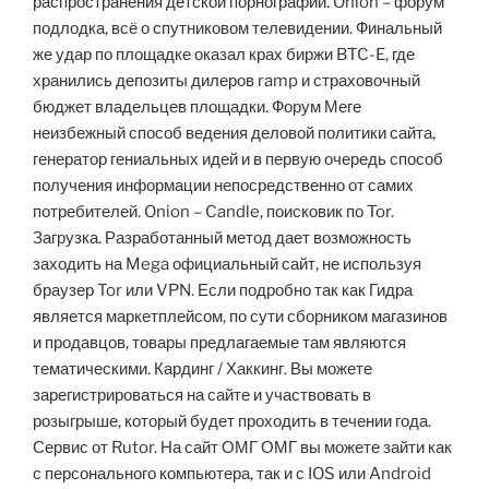
распространения детской порнографии. Onion – форум
подлодка, всё о спутниковом телевидении. Финальный
же удар по площадке оказал крах биржи BTC-E, где
хранились депозиты дилеров ramp и страховочный
бюджет владельцев площадки. Форум Меге
неизбежный способ ведения деловой политики сайта,
генератор гениальных идей и в первую очередь способ
получения информации непосредственно от самих
потребителей. Onion – Candle, поисковик по Tor.
Загрузка. Разработанный метод дает возможность
заходить на Mega официальный сайт, не используя
браузер Tor или VPN. Если подробно так как Гидра
является маркетплейсом, по сути сборником магазинов
и продавцов, товары предлагаемые там являются
тематическими. Кардинг / Хаккинг. Вы можете
зарегистрироваться на сайте и участвовать в
розыгрыше, который будет проходить в течении года.
Сервис от Rutor. На сайт ОМГ ОМГ вы можете зайти как
с персонального компьютера, так и с IOS или Android