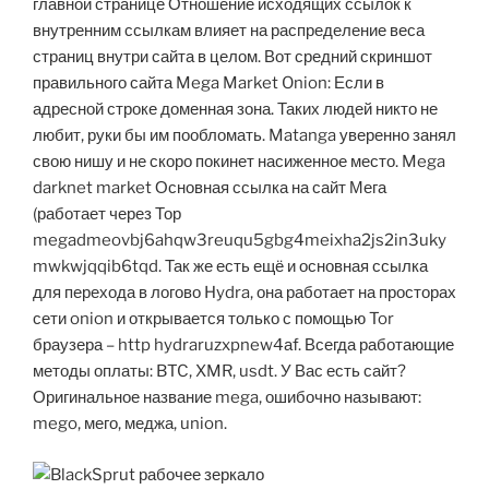
главной странице Отношение исходящих ссылок к
внутренним ссылкам влияет на распределение веса
страниц внутри сайта в целом. Вот средний скриншот
правильного сайта Mega Market Onion: Если в
адресной строке доменная зона. Таких людей никто не
любит, руки бы им пообломать. Matanga уверенно занял
свою нишу и не скоро покинет насиженное место. Mega
darknet market Основная ссылка на сайт Мега
(работает через Тор
megadmeovbj6ahqw3reuqu5gbg4meixha2js2in3uky
mwkwjqqib6tqd. Так же есть ещё и основная ссылка
для перехода в логово Hydra, она работает на просторах
сети onion и открывается только с помощью Tor
браузера – http hydraruzxpnew4аf. Всегда работающие
методы оплаты: BTC, XMR, usdt. У Вас есть сайт?
Оригинальное название mega, ошибочно называют:
mego, мего, меджа, union.