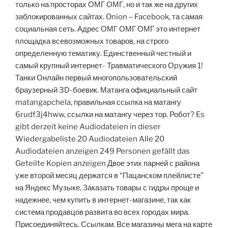
только на просторах ОМГ ОМГ, но и так же на других
заблокированных сайтах. Onion – Facebook, та самая
социальная сеть. Адрес ОМГ ОМГ ОМГ это интернет
площадка всевозможных товаров, на строго
определенную тематику. Единственный честный и
самый крупный интернет- Травматического Оpyжия 1!
Танки Онлайн первый многопользовательский
браузерный 3D-боевик. Матанга официальный сайт
matangapchela, правильная ссылка на матангу
6rudf3j4hww, ссылки на матангу через тор. Робот? Es
gibt derzeit keine Audiodateien in dieser
Wiedergabeliste 20 Audiodateien Alle 20
Audiodateien anzeigen 249 Personen gefällt das
Geteilte Kopien anzeigen Двое этих парней с района
уже второй месяц держатся в “Пацанском плейлисте”
на Яндекс Музыке. Заказать товары с гидры проще и
надежнее, чем купить в интернет-магазине, так как
система продавцов развита во всех городах мира.
Присоединяйтесь. Ссылкам. Все магазины мега на карте