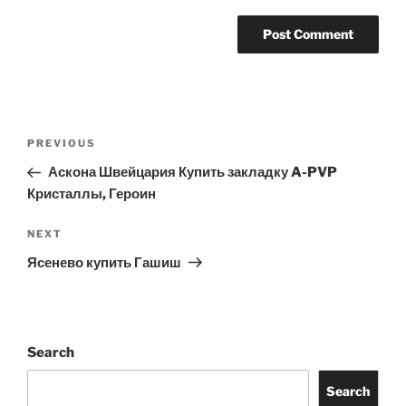
Post
Previous
PREVIOUS
navigation
Post
Аскона Швейцария Купить закладку A-PVP
Кристаллы, Героин
Next
NEXT
Post
Ясенево купить Гашиш
Search
Search