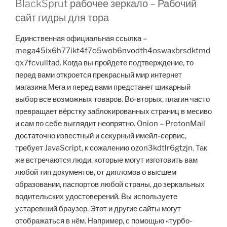
BlackSprut рабочее зеркало – Рабочий
сайт гидры для тора
Единственная официальная ссылка –
mega45ix6h77ikt4f7o5wob6nvodth4oswaxbrsdktmd
qx7fcvulltad. Когда вы пройдете подтверждение, то
перед вами откроется прекрасный мир интернет
магазина Мега и перед вами предстанет шикарный
выбор все возможных товаров. Во-вторых, плагин часто
превращает вёрстку заблокированных страниц в месиво
и сам по себе выглядит неопрятно. Onion – ProtonMail
достаточно известный и секурный имейл-сервис,
требует JavaScript, к сожалению ozon3kdtlr6gtzjn. Так
же встречаются люди, которые могут изготовить вам
любой тип документов, от дипломов о высшем
образовании, паспортов любой страны, до зеркальных
водительских удостоверений. Вы используете
устаревший браузер. Этот и другие сайты могут
отображаться в нём. Например, с помощью «турбо-