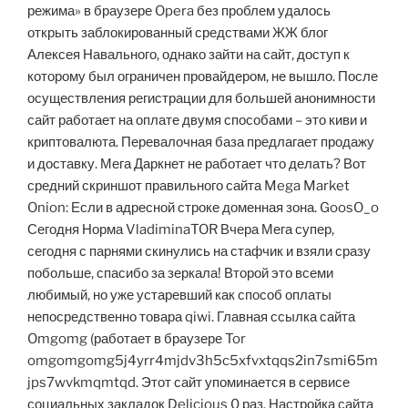
режима» в браузере Opera без проблем удалось
открыть заблокированный средствами ЖЖ блог
Алексея Навального, однако зайти на сайт, доступ к
которому был ограничен провайдером, не вышло. После
осуществления регистрации для большей анонимности
сайт работает на оплате двумя способами – это киви и
криптовалюта. Перевалочная база предлагает продажу
и доставку. Мега Даркнет не работает что делать? Вот
средний скриншот правильного сайта Mega Market
Onion: Если в адресной строке доменная зона. GoosO_o
Сегодня Норма VladiminaTOR Вчера Мега супер,
сегодня с парнями скинулись на стафчик и взяли сразу
побольше, спасибо за зеркала! Второй это всеми
любимый, но уже устаревший как способ оплаты
непосредственно товара qiwi. Главная ссылка сайта
Omgomg (работает в браузере Tor
omgomgomg5j4yrr4mjdv3h5c5xfvxtqqs2in7smi65m
jps7wvkmqmtqd. Этот сайт упоминается в сервисе
социальных закладок Delicious 0 раз. Настройка сайта