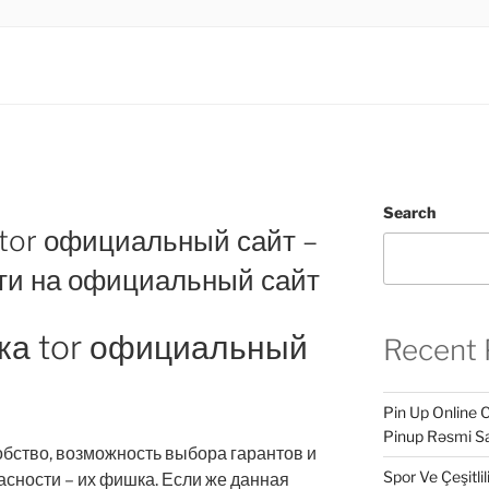
.LTD
INESS
Search
 tor официальный сайт –
ойти на официальный сайт
лка tor официальный
Recent 
Pin Up Online 
Pinup Rəsmi Sa
обство, возможность выбора гарантов и
Spor Ve Çeşitli
асности – их фишка. Если же данная