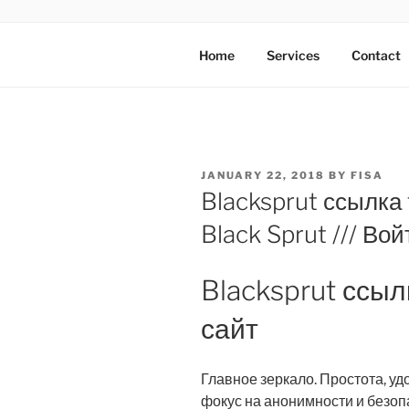
Skip
to
AXATA PTE
content
YOUR BEST PARTNER OF BUS
Home
Services
Contact
POSTED
JANUARY 22, 2018
BY
FISA
ON
Blacksprut ссылка
Black Sprut /// В
Blacksprut ссы
сайт
Главное зеркало. Простота, уд
фокус на анонимности и безоп