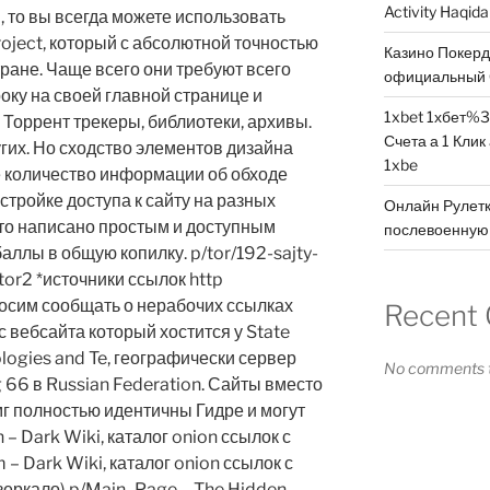
Activity Haqid
, то вы всегда можете использовать
roject, который с абсолютной точностью
Казино Покер
ране. Чаще всего они требуют всего
официальный 
оку на своей главной странице и
1xbet 1хбет%3
. Торрент трекеры, библиотеки, архивы.
Счета а 1 Клик
угих. Но сходство элементов дизайна
1xbe
е количество информации об обходе
астройке доступа к сайту на разных
Онлайн Рулетк
то написано простым и доступным
послевоенную 
баллы в общую копилку. p/tor/192-sajty-
-tor2 *источники ссылок http
росим сообщать о нерабочих ссылках
Recent
с вебсайта который хостится у State
ologies and Te, географически сервер
No comments t
 66 в Russian Federation. Сайты вместо
мг полностью идентичны Гидре и могут
 – Dark Wiki, каталог onion ссылок с
– Dark Wiki, каталог onion ссылок с
зеркало) p/Main_Page – The Hidden