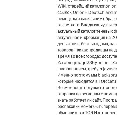
Wiki, старейший каталог.onio
ссылок. Onion – Deutschland I
немецком языке. Таким образо
от светлого. Введя капчу, вы 
актуальный каталог теневых ф
актуальная информация на 20
день и ночь, без выходных, на
товаров, так как продавцы не 
время во всех городах доступ
Zerobinqmdqd236y.onion – Ze
шифрованием, требует javascr
Именно по этому мы blacksprut
которые находятся в TOR сети
Возможность покупки готового 
отправка по регионам с помо
знать работает ли сайт. Прогр
распаковки может быть переме
обменников в TOR Изготовлени