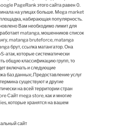
Google PageRank этого сайта равен 0.
минала на улицах больше. Mega market
 площадка, набирающая популярность.
новлено Вам необходимо лимит для
к работает matanga, мошенников список
ангу, matanga bruteforce, matanga
anga брут, ссылка матангатор. Она
S-атак, которые систематически
ть общую классификацию групп, то
дет включать и следующие
жа баз данных;.Предоставление услуг
 термина существуют и другие
тически на всей территории стран
re Сайт mega store, как и многие
kies, которые хранятся на вашем