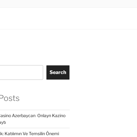
Search
Posts
Casino Azerbaycan ️ Onlayn Kazino
ytı
lik: Katılımın Ve Temsilin Önemi