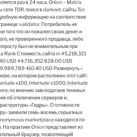
ляется раз в 24 часа. Onion – Matrix
ы сети TOR, поиск в darknet, сайты Tor.
дробную информацию на соответствие
ранице: validator. Потребитель не
не того что он пожалел своих денег и
ого, не проверенного продавца, либо
 попросту был не внимательным при
xa Rank Стоимость сайта m #5,218,321
.40 USD #4,716,352 828.00 USD
#9,989,789 410.40 USD Развернуть »
ре, на котором расположен этот сайт.
nterlude x100, Interlude x1000, Interlude
того, по мнению завсегдатаев теневых
ие об отключении серверов и,
раструктуры «Гидры». О готовности
дру» заявили семь-восемь серьезных
 anonymous marketplace находится по
. На практике Onion представляет из
ательный браузер, позволяющий