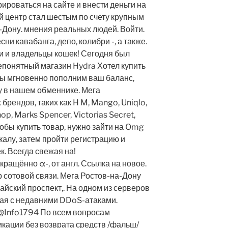
ироваться на сайте и внести деньги на
й центр стал шестым по счету крупным
Дону. мнения реальных людей. Войти.
ни кавабанга, депо, колибри -, а также.
и и владельцы кошек! Сегодня был
непонятный магазин Hydra Хотел купить
ы мгновенно пополним ваш баланс,
ту в нашем обменнике. Мега
брендов, таких как H M, Mango, Uniqlo,
hop, Marks Spencer, Victorias Secret,
чтобы купить товар, нужно зайти на Omg
ркалу, затем пройти регистрацию и
к. Всегда свежая на!
ащённо α-, от англ. Ссылка на новое.
отовой связи. Мега Ростов-на-Дону
сайский проспект,. На одном из серверов
ная с недавними DDoS-атаками.
@Info1794 По всем вопросам
кации без возврата средств /фальш/