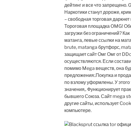
дейтинг и все что запрещено. 
Наркотики станут дороже, кри
– свободная торговая даркнет
Тороговая площадка OMG! Об
загрузки без ограничений? Ка
матанга, левые ссылки на мат
brute, matanga брутфорс, mat
защищает сайт Омг Омг от DDo
осуществляются. Если состави
помимо Mega веществ, она бу
предложения:.Покупка и прода
по взлому уформлены. У этого
значения,. Функционирует прак
бывшего Союза. Сайт mega sto
другие сайты, использует Coo
компьютере.