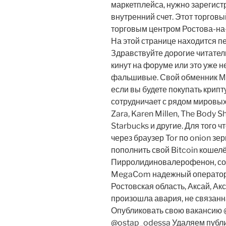
маркетплейса, нужно зарегистр
внутренний счет. Этот торговы
торговым центром Ростова-на-
На этой странице находится пес
Здравствуйте дорогие читател
кинут на форуме или это уже 
фальшивые. Свой обменник М
если вы будете покупать крип
сотрудничает с рядом мировых 
Zara, Karen Millen, The Body S
Starbucks и другие. Для того 
через браузер Tor по onion зе
пополнить свой Bitcoin кошелё
Пирролидиновалерофенон, сокр
MegaCom надежный оператор с
Ростовская область, Аксай, Ак
произошла авария, не связан
Опубликовать свою вакансию 
@ostap_odessa Удаляем публи