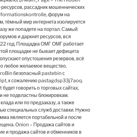
n-ресурсов, рассадник мошеннических
nformationskontrolle, форум на
м, тёмный мир интернета изолируется
сразу же попадете на портал. Самый
орумов и даркнет ресурсов, вся
22 год. Площадка ОМГ ОМГ работает
 этой площадке не бывает дефицита
допускают опустошения резервов, всё
но любое желаемое вещество.
roBin безопасный pastebin с
ipt, к сожалению pastagdsp33j7aoq.
 будет говорить о торговых сайтах,
 и не подвластны блокировкам.
клада или по предзаказу, а также
щью специальных служб доставки. Нужно
амма является портабельной и после
щена. Onion – Продажа сайтов и
е и продажа сайтов и обменников в