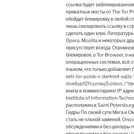
ссылка будет заблокированная
приватные мосты от The Tor P
обойдет блокировку в любой ст
лишь скопировать ссылку в стр
сделать один клик. Литература
Opera, Mozilla и некоторых др
присутствует всегда. Огромно
блокировок, о Tor Browser, о н
операционных системах, всё э
языком, что только добавляет 
seti-tor-poisk-v-darknet-sajty
doe6ypf2fcyznaq5.onion, / *п
внизу в комментариях! IP адре
Institute of Information Techn
расположен в Saint Petersburg
Гидры По своей сути Мега и О
стать не плохой заменой. Onion
обсуждениями и без цензуры m 
обсуждениями и без цензуры (