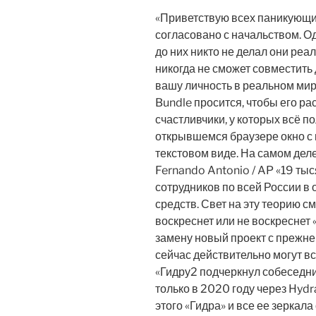
«Приветствую всех паникующи
согласовано с начальством. Од
до них никто не делал они ре
никогда не сможет совместить
вашу личность в реальном мир
Bundle просится, чтобы его ра
счастливчики, у которых всё по
открывшемся браузере окно с 
текстовом виде. На самом деле
Fernando Antonio / AP «19 тыс
сотрудников по всей России в
средств. Свет на эту теорию с
воскреснет или не воскреснет 
замену новый проект с прежне
сейчас действительно могут вс
«Гидру2 подчеркнул собеседни
только в 2020 году через Hydr
этого «Гидра» и все ее зеркал