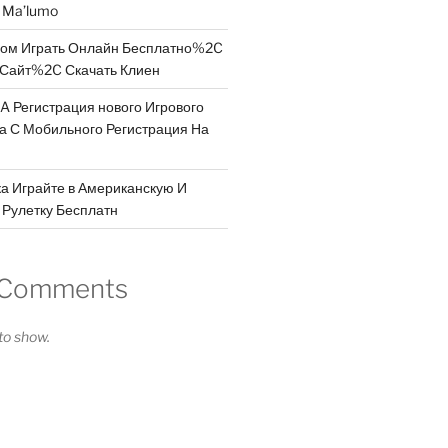
a Ma’lumo
дом Играть Онлайн Бесплатно%2C
Сайт%2C Скачать Клиен
A Регистрация нового Игрового
 а С Мобильного Регистрация На
а Играйте в Американскую И
Рулетку Бесплатн
 Comments
o show.