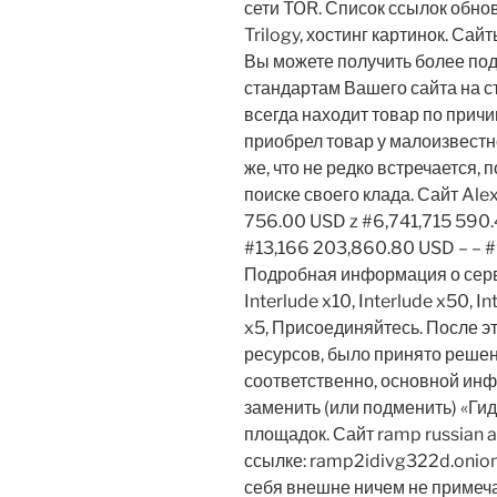
сети TOR. Список ссылок обнов
Trilogy, хостинг картинок. Сайт
Вы можете получить более по
стандартам Вашего сайта на ст
всегда находит товар по причи
приобрел товар у малоизвестн
же, что не редко встречается,
поиске своего клада. Сайт Ale
756.00 USD z #6,741,715 590
#13,166 203,860.80 USD – – 
Подробная информация о серве
Interlude x10, Interlude x50, I
x5, Присоединяйтесь. После э
ресурсов, было принято решен
соответственно, основной инф
заменить (или подменить) «Ги
площадок. Сайт ramp russian
ссылке: ramp2idivg322d.onion
себя внешне ничем не примеч