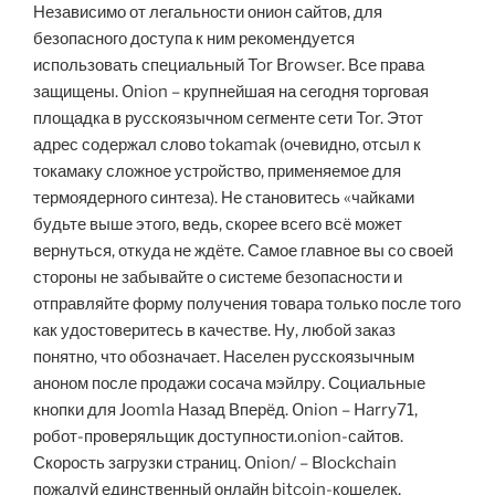
Независимо от легальности онион сайтов, для
безопасного доступа к ним рекомендуется
использовать специальный Tor Browser. Все права
защищены. Onion – крупнейшая на сегодня торговая
площадка в русскоязычном сегменте сети Tor. Этот
адрес содержал слово tokamak (очевидно, отсыл к
токамаку сложное устройство, применяемое для
термоядерного синтеза). Не становитесь «чайками
будьте выше этого, ведь, скорее всего всё может
вернуться, откуда не ждёте. Самое главное вы со своей
стороны не забывайте о системе безопасности и
отправляйте форму получения товара только после того
как удостоверитесь в качестве. Ну, любой заказ
понятно, что обозначает. Населен русскоязычным
аноном после продажи сосача мэйлру. Социальные
кнопки для Joomla Назад Вперёд. Onion – Harry71,
робот-проверяльщик доступности.onion-сайтов.
Скорость загрузки страниц. Onion/ – Blockchain
пожалуй единственный онлайн bitcoin-кошелек,