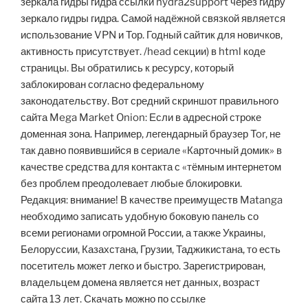
зеркала гидры гидра ссылки hydra2support через гидру
зеркало гидры гидра. Самой надёжной связкой является
использование VPN и Тор. Годный сайтик для новичков,
активность присутствует. /head секции) в html коде
страницы. Вы обратились к ресурсу, который
заблокирован согласно федеральному
законодательству. Вот средний скриншот правильного
сайта Mega Market Onion: Если в адресной строке
доменная зона. Например, легендарный браузер Tor, не
так давно появившийся в сериале «Карточный домик» в
качестве средства для контакта с «тёмным интернетом
без проблем преодолевает любые блокировки.
Редакция: внимание! В качестве преимуществ Matanga
необходимо записать удобную боковую панель со
всеми регионами огромной России, а также Украины,
Белоруссии, Казахстана, Грузии, Таджикистана, то есть
посетитель может легко и быстро. Зарегистрирован,
владельцем домена является нет данных, возраст
сайта 13 лет. Скачать можно по ссылке