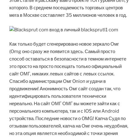
этой статье я расскажу вам о проекте ТОП уровня defi, у
которого. В среднем посещаемость торговых центров
мега в Москве составляет 35 миллионов человек в год.
Как только будет сгенерировано новое зеркало Омг
(Omg оно сразу же появится здесь. Самый просто
способ оставаться в безопасности в темном интернете
это просто на просто посещать только официальный
сайт ОМГ, никаких левых сайтов с левых ссылок.
Спасибо администрации Омг Onion и удачи в
продвижении! Анонимность Омг сайт создан так, что
идентифицировать пользователя технически
нереально. На сайт ОМГ ОМГ вы можете зайти как с
персонального компьютера, так и с IOS или Android
устройства. Последние новости о OMG! Капча Судя по
отзывам пользователей, капча на Омг очень неудобная,
но эта опция является необходимой с точки зрения