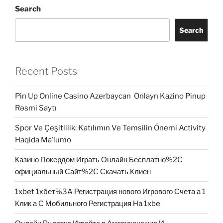
Search
Search
Recent Posts
Pin Up Online Casino Azerbaycan ️ Onlayn Kazino Pinup
Rəsmi Saytı
Spor Ve Çeşitlilik: Katılımın Ve Temsilin Önemi Activity
Haqida Ma’lumo
Казино Покердом Играть Онлайн Бесплатно%2C
официальный Сайт%2C Скачать Клиен
1xbet 1хбет%3A Регистрация нового Игрового Счета а 1
Клик а С Мобильного Регистрация На 1xbe