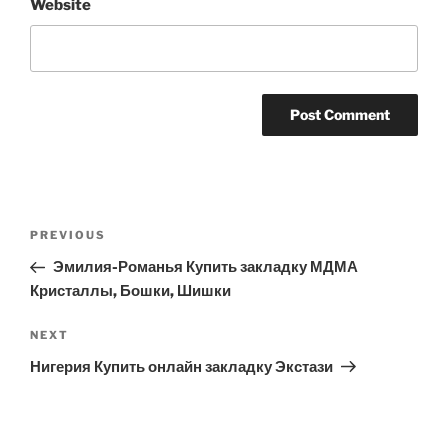
Website
Post
Previous
PREVIOUS
navigation
Post
Эмилия-Романья Купить закладку МДМА
Кристаллы, Бошки, Шишки
Next
NEXT
Post
Нигерия Купить онлайн закладку Экстази