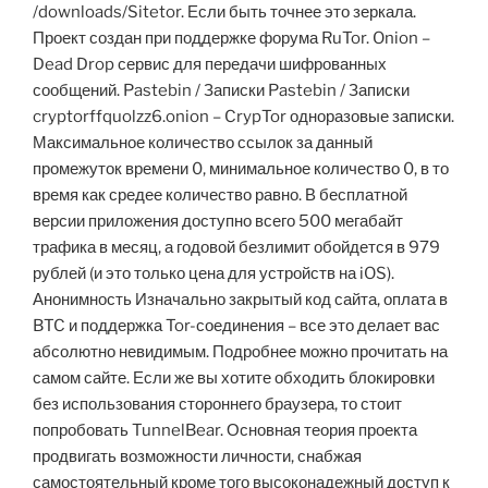
/downloads/Sitetor. Если быть точнее это зеркала.
Проект создан при поддержке форума RuTor. Onion –
Dead Drop сервис для передачи шифрованных
сообщений. Pastebin / Записки Pastebin / Записки
cryptorffquolzz6.onion – CrypTor одноразовые записки.
Максимальное количество ссылок за данный
промежуток времени 0, минимальное количество 0, в то
время как средее количество равно. В бесплатной
версии приложения доступно всего 500 мегабайт
трафика в месяц, а годовой безлимит обойдется в 979
рублей (и это только цена для устройств на iOS).
Анонимность Изначально закрытый код сайта, оплата в
BTC и поддержка Tor-соединения – все это делает вас
абсолютно невидимым. Подробнее можно прочитать на
самом сайте. Если же вы хотите обходить блокировки
без использования стороннего браузера, то стоит
попробовать TunnelBear. Основная теория проекта
продвигать возможности личности, снабжая
самостоятельный кроме того высоконадежный доступ к