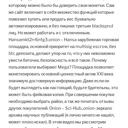
которому можно было бы доверить свои монетки. Сам
же сайт включает в себя множество функций которые
помогают купить или продать вес буквально
автоматизированно, и без лишних третьих blacksprut
лиц. Но может работать и с отключенным.
Hansamkt2rr6nfg3.onion – Hansa зарубежная торговая
площадка, основной приоритет на multisig escrow, без
btc депозита, делают упор на то, что у них невозможно
увести биточки, безопасность и всё такое. Почему
пользователи выбирают Mega? Площадка позволяет
монетизировать основной ценностный актив XXI века
значимую достоверную информацию. Даже если он
будет выглядеть как настоящий, будьте бдительны, это
может быть фейковая копия. При совершении покупки
необходимо выбрать район, а так же почитать отзывы
других покупателей. Onion – Sci-Hub,.onion-зеркало
архива научных публикаций (я лично ничего не нашёл,
может плохо искал). В этом видео мы рассмотрим