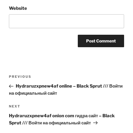
Website
Post
Previous
PREVIOUS
navigation
Post
Hydraruzxpnew4af online – Black Sprut /// Войти
на официальный сайт
Next
NEXT
Post
Hydraruzxpnew4af onion com гидра сайт – Black
Sprut /// Войти на официальный сайт