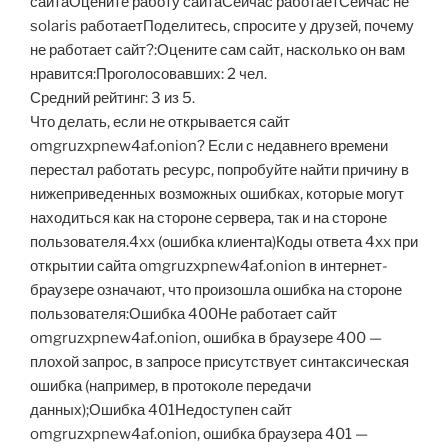
сайтаОцените работу сайтаСейчас работаетСейчас не
solaris работаетПоделитесь, спросите у друзей, почему
не работает сайт?:Оцените сам сайт, насколько он вам
нравится:Проголосовавших: 2 чел.
Средний рейтинг: 3 из 5.
Что делать, если не открывается сайт
omgruzxpnew4af.onion? Если с недавнего времени
перестал работать ресурс, попробуйте найти причину в
нижеприведенных возможных ошибках, которые могут
находиться как на стороне сервера, так и на стороне
пользователя.4xx (ошибка клиента)Коды ответа 4xx при
открытии сайта omgruzxpnew4af.onion в интернет-
браузере означают, что произошла ошибка на стороне
пользователя:Ошибка 400Не работает сайт
omgruzxpnew4af.onion, ошибка в браузере 400 —
плохой запрос, в запросе присутствует синтаксическая
ошибка (например, в протоколе передачи
данных);Ошибка 401Недоступен сайт
omgruzxpnew4af.onion, ошибка браузера 401 —