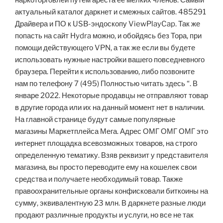
наркоторговлей путём ареста её мелких членов. Самый
актуальный каталог даркнет и смежных сайтов. 485291
Драйвера и ПО к USB-эндоскопу ViewPlayCap. Так же
попасть на сайт Hydra можно, и обойдясь без Тора, при
помощи действующего VPN, а так же если вы будете
использовать нужные настройки вашего повседневного
браузера. Перейти к использованию, либо позвоните
нам по телефону 7 (495) Полностью читать здесь “. В
январе 2022. Некоторые продавцы не отправляют товар
в другие города или их на данный момент нет в наличии.
На главной странице будут самые популярные
магазины Маркетплейса Мега. Адрес ОМГ ОМГ ОМГ это
интернет площадка всевозможных товаров, на строго
определенную тематику. Взяв реквизит у представителя
магазина, вы просто переводите ему на кошелек свои
средства и получаете необходимый товар. Также
правоохранительные органы конфисковали биткоины на
сумму, эквивалентную 23 млн. В даркнете разные люди
продают различные продукты и услуги, но все не так