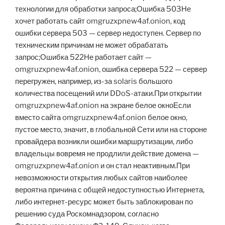
технологии для обработки запроса;Ошибка 503Не
хочет работать сайт omgruzxpnew4af.onion, код
ошибки сервера 503 — сервер недоступен. Сервер по
техническим причинам не может обрабатать
запрос;Ошибка 522Не работает сайт —
omgruzxpnew4af.onion, ошибка сервера 522 — сервер
перегружен, например, из-за solaris большого
количества посещений или DDoS-атаки.При открытии
omgruzxpnew4af.onion на экране белое окноЕсли
вместо сайта omgruzxpnew4af.onion белое окно,
пустое место, значит, в глобальной Сети или на стороне
провайдера возникли ошибки маршрутизации, либо
владельцы вовремя не продлили действие домена —
omgruzxpnew4af.onion и он стал неактивным.При
невозможности открытия любых сайтов наиболее
вероятна причина с общей недоступностью Интернета,
либо интернет-ресурс может быть заблокирован по
решению суда Роскомнадзором, согласно