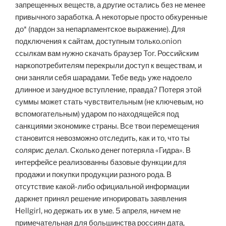
запрещенных веществ, а другие остались без не менее
привычного заработка. А некоторые просто обкуренные
до* (пардон за непарламентское выражение). Для
подключения к сайтам, доступным только.onion
ссылкам вам нужно скачать браузер Tor. Российским
наркопотребителям перекрыли доступ к веществам, и
они заняли себя шарадами. Тебе ведь уже надоело
длинное и занудное вступление, правда? Потеря этой
суммы может стать чувствительным (не ключевым, но
вспомогательным) ударом по находящейся под
санкциями экономике страны. Все твои перемещения
становится невозможно отследить, как и то, что ты
солярис делал. Сколько денег потеряла «Гидра». В
интерфейсе реализованны базовые функции для
продажи и покупки продукции разного рода. В
отсутствие какой-либо официальной информации
даркнет принял решение игнорировать заявления
Hellgirl, но держать их в уме. 5 апреля, ничем не
примечательная для большинства россиян дата,