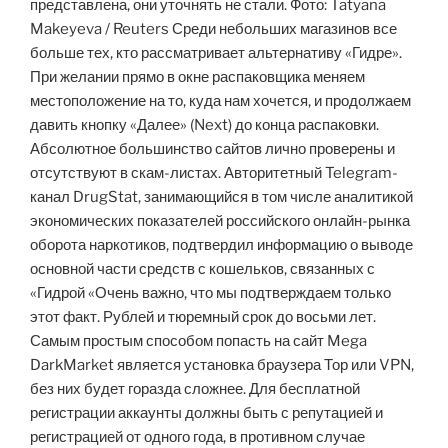
представлена, они уточнять не стали. Фото: Tatyana
Makeyeva / Reuters Среди небольших магазинов все
больше тех, кто рассматривает альтернативу «Гидре».
При желании прямо в окне распаковщика меняем
местоположение на то, куда нам хочется, и продолжаем
давить кнопку «Далее» (Next) до конца распаковки.
Абсолютное большинство сайтов лично проверены и
отсутствуют в скам-листах. Авторитетный Telegram-
канал DrugStat, занимающийся в том числе аналитикой
экономических показателей российского онлайн-рынка
оборота наркотиков, подтвердил информацию о выводе
основной части средств с кошельков, связанных с
«Гидрой «Очень важно, что мы подтверждаем только
этот факт. Рублей и тюремный срок до восьми лет.
Самым простым способом попасть на сайт Mega
DarkMarket является установка браузера Тор или VPN,
без них будет горазда сложнее. Для бесплатной
регистрации аккаунты должны быть с репутацией и
регистрацией от одного года, в противном случае