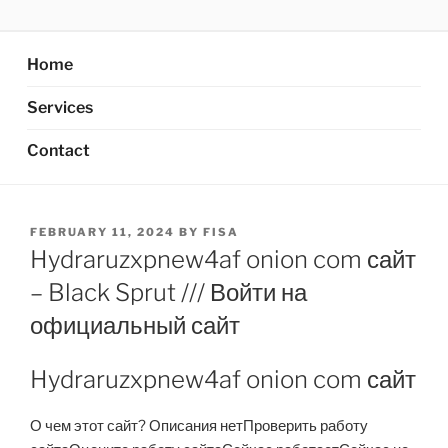
Skip
AXATA PTE.LTD
YOUR BEST PARTNER OF BUSINESS
to
content
Home
Services
Contact
POSTED
FEBRUARY 11, 2024
BY
FISA
ON
Hydraruzxpnew4af onion com сайт
– Black Sprut /// Войти на
официальный сайт
Hydraruzxpnew4af onion com сайт
О чем этот сайт? Описания нетПроверить работу