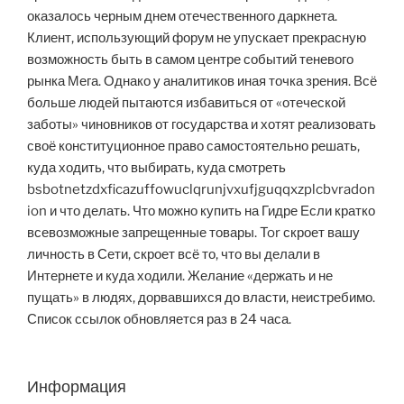
оказалось черным днем отечественного даркнета.
Клиент, использующий форум не упускает прекрасную
возможность быть в самом центре событий теневого
рынка Мега. Однако у аналитиков иная точка зрения. Всё
больше людей пытаются избавиться от «отеческой
заботы» чиновников от государства и хотят реализовать
своё конституционное право самостоятельно решать,
куда ходить, что выбирать, куда смотреть
bsbotnetzdxficazuffowuclqrunjvxufjguqqxzplcbvradon
ion и что делать. Что можно купить на Гидре Если кратко
всевозможные запрещенные товары. Tor скроет вашу
личность в Сети, скроет всё то, что вы делали в
Интернете и куда ходили. Желание «держать и не
пущать» в людях, дорвавшихся до власти, неистребимо.
Список ссылок обновляется раз в 24 часа.
Информация