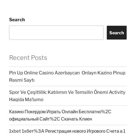
Search
Search
Recent Posts
Pin Up Online Casino Azerbaycan ️ Onlayn Kazino Pinup
Rəsmi Saytı
Spor Ve Çeşitlilik: Katılımın Ve Temsilin Önemi Activity
Haqida Ma’lumo
Казино Покердом Играть Онлайн Бесплатно%2C
официальный Сайт%2C Скачать Клиен
1xbet 1хбет%3A Регистрация нового Игрового Счета а 1