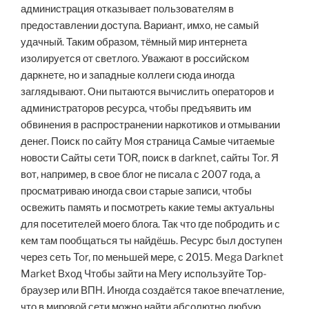
администрация отказывает пользователям в
предоставлении доступа. Вариант, имхо, не самый
удачный. Таким образом, тёмный мир интернета
изолируется от светлого. Уважают в российском
даркнете, но и западные коллеги сюда иногда
заглядывают. Они пытаются вычислить операторов и
администраторов ресурса, чтобы предъявить им
обвинения в распространении наркотиков и отмывании
денег. Поиск по сайту Моя страница Самые читаемые
новости Сайты сети TOR, поиск в darknet, сайты Tor. Я
вот, например, в свое блог не писала с 2007 года, а
просматриваю иногда свои старые записи, чтобы
освежить память и посмотреть какие темы актуальны
для посетителей моего блога. Так что где побродить и с
кем там пообщаться ты найдёшь. Ресурс был доступен
через сеть Tor, по меньшей мере, с 2015. Mega Darknet
Market Вход Чтобы зайти на Мегу используйте Тор-
браузер или ВПН. Иногда создаётся такое впечатление,
что в мировой сети можно найти абсолютно любую