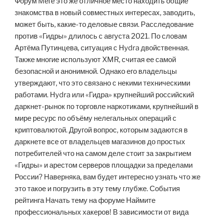
Форум Меге это же отличное место находить общие
знакомства в новый совместных интересах, заводить,
может быть, какие-то деловые связи. Расследование
против «Гидры» длилось с августа 2021. По словам
Артёма Путинцева, ситуация с Hydra двойственная.
Также многие используют XMR, считая ее самой
безопасной и анонимной. Однако его владельцы
утверждают, что это связано с некими техническими
работами. Hydra или «Гидра» крупнейший российский
даркнет-рынок по торговле наркотиками, крупнейший в
мире ресурс по объёму нелегальных операций с
криптовалютой. Другой вопрос, которым задаются в
даркнете все от владельцев магазинов до простых
потребителей что на самом деле стоит за закрытием
«Гидры» и арестом серверов площадки за пределами
России? Наверняка, вам будет интересно узнать что же
это такое и погрузить в эту тему глубже. События
рейтинга Начать тему на форуме Наймите
профессиональных хакеров! В зависимости от вида