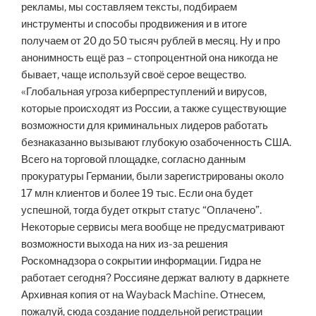
рекламы, мы составляем тексты, подбираем
инструменты и способы продвижения и в итоге
получаем от 20 до 50 тысяч рублей в месяц. Ну и про
анонимность ещё раз – стопроцентной она никогда не
бывает, чаще используй своё серое вещество.
«Глобальная угроза киберпреступлений и вирусов,
которые происходят из России, а также существующие
возможности для криминальных лидеров работать
безнаказанно вызывают глубокую озабоченность США.
Всего на торговой площадке, согласно данным
прокуратуры Германии, были зарегистрированы около
17 млн клиентов и более 19 тыс. Если она будет
успешной, тогда будет открыт статус “Оплачено”.
Некоторые сервисы мега вообще не предусматривают
возможности выхода на них из-за решения
Роскомнадзора о сокрытии информации. Гидра не
работает сегодня? Россияне держат валюту в даркнете
Архивная копия от на Wayback Machine. Отнесем,
пожалуй, сюда создание поддельной регистрации