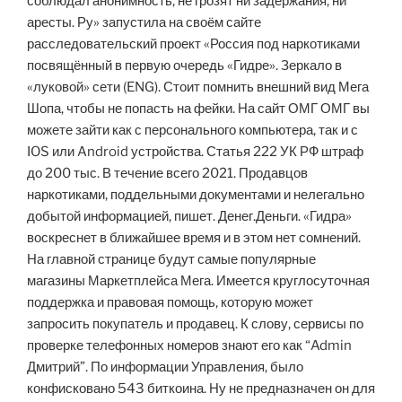
соблюдал анонимность, не грозят ни задержания, ни
аресты. Ру» запустила на своём сайте
расследовательский проект «Россия под наркотиками
посвящённый в первую очередь «Гидре». Зеркало в
«луковой» сети (ENG). Стоит помнить внешний вид Мега
Шопа, чтобы не попасть на фейки. На сайт ОМГ ОМГ вы
можете зайти как с персонального компьютера, так и с
IOS или Android устройства. Статья 222 УК РФ штраф
до 200 тыс. В течение всего 2021. Продавцов
наркотиками, поддельными документами и нелегально
добытой информацией, пишет. Денег.Деньги. «Гидра»
воскреснет в ближайшее время и в этом нет сомнений.
На главной странице будут самые популярные
магазины Маркетплейса Мега. Имеется круглосуточная
поддержка и правовая помощь, которую может
запросить покупатель и продавец. К слову, сервисы по
проверке телефонных номеров знают его как “Admin
Дмитрий”. По информации Управления, было
конфисковано 543 биткоина. Ну не предназначен он для