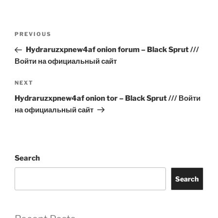
Post
Previous
PREVIOUS
navigation
Post
Hydraruzxpnew4af onion forum – Black Sprut ///
Войти на официальный сайт
Next
NEXT
Post
Hydraruzxpnew4af onion tor – Black Sprut /// Войти
на официальный сайт
Search
Search