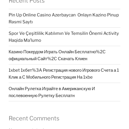
Recent Posts
Pin Up Online Casino Azerbaycan ️ Onlayn Kazino Pinup
Rəsmi Saytı
Spor Ve Çeşitlilik: Katılımın Ve Temsilin Önemi Activity
Haqida Ma’lumo
Казино Покердом Играть Онлайн Бесплатно%2C
официальный Сайт%2C Скачать Клиен
1xbet 1хбет%3A Регистрация нового Игрового Счета а 1
Клик а С Мобильного Регистрация На 1xbe
Онлайн Рулетка Играйте в Американскую И
послевоенную Рулетку Бесплатн
Recent Comments