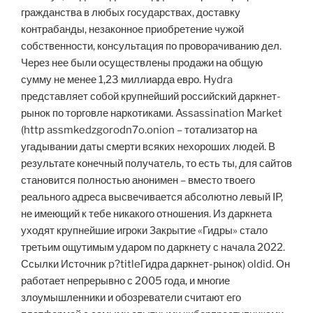
гражданства в любых государствах, доставку
контрабанды, незаконное приобретение чужой
собственности, консультация по проворачиванию дел.
Через нее были осуществлены продажи на общую
сумму не менее 1,23 миллиарда евро. Hydra
представляет собой крупнейший российский даркнет-
рынок по торговле наркотиками. Assassination Market
(http assmkedzgorodn7o.onion – тотализатор на
угадывании даты смерти всяких нехороших людей. В
результате конечный получатель, то есть ты, для сайтов
становится полностью анонимен – вместо твоего
реального адреса высвечивается абсолютно левый IP,
не имеющий к тебе никакого отношения. Из даркнета
уходят крупнейшие игроки Закрытие «Гидры» стало
третьим ощутимым ударом по даркнету с начала 2022.
Ссылки Источник p?titleГидра даркнет-рынок) oldid. Он
работает непрерывно с 2005 года, и многие
злоумышленники и обозреватели считают его