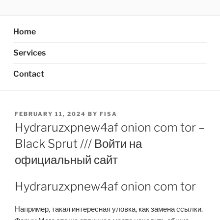
Skip
AXATA PTE.LTD
YOUR BEST PARTNER OF BUSINESS
to
content
Home
Services
Contact
POSTED
FEBRUARY 11, 2024
BY
FISA
ON
Hydraruzxpnew4af onion com tor –
Black Sprut /// Войти на
официальный сайт
Hydraruzxpnew4af onion com tor
Например, такая интересная уловка, как замена ссылки.