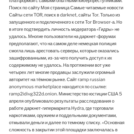
платформой с самыми опытными киберпреступниками.
Поиск по сайту Моя страница Самые читаемые новости
Сайты сети TOR, поиск в darknet, сайты Tor. Только из
запущенного и подключенного к сети Tor Browser-а. Но
в итоге подтвердить личность модератора «Гидры» не
удалось. Многие пользователи на даркнет-форумах
предполагают, что на самом деле немецкая полиция
смогла лишь арестовать серверы, которые оказались
зашифрованными, из-за чего получить доступ к их
содержимому не удалось. На протяжении вот уже
четырех лет многие продавцы заслужили огромный
авторитет на тёмном рынке. Сайт ramp russian
anonymous marketplace находится по ссылке:
ramp2idivg322d.onion. Министерство юстиции США 5
апреля опубликовало результаты расследования о
работе даркнет-гипермаркета Hydra, где торговали
наркотиками, оружием и поддельными документами,
отмывали деньги и далее по темному списку. «Основная
сложность в закрытии этой площадки заключалась в