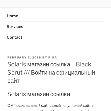
Skip
AXATA PTE.LTD
YOUR BEST PARTNER OF BUSINESS
to
content
Home
Services
Contact
POSTED
FEBRUARY 7, 2018
BY
FISA
ON
Solaris магазин ссылка – Black
Sprut /// Войти на официальный
сайт
Solaris магазин ссылка
ОМГ официальный сайт самый популярный сайт в