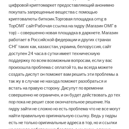
цифровой криптомаркет предоставляющий анонимно
покупать запрещенные вещества с помощью
криптовалюты биткоин.Торговая площадка omg в
ТорОМГ сайтРабочая ссылка на гидру (Магазин ОМГ в
тор) – совершенно новая площадка в даркнете. Магазин
работает в Российской федерации и других странах
СНГ таких как, казахстан, украина, белоруссия, сайт
доступен 24 часа в сутки имеет техническиую
поддержку по всем возможным вопросам, если у вас
произошла проблема с оплатой то, вы всегда можете
создать диспут он поможет вам решить эти проблемы а
так жу в случае не находа поможет разобраться и
встать на правую сторону. Дисупут по временни
совершенно не ограничен, и он будет действовать до тех
пор пока не решит свое окончательное решение. На
гидру зайти не сложно но есть проблема что не все могут
найти правильную оригинальную ссылку. Ведь у гидры
есть не только оригинальные адреса в тор, но и ссылки