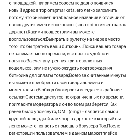
с площадкой, напримем совсем не давно появился
новый адрес в тор omgmarkets, его легко запомнить
потому что он имеет читабельное название в отличии от
своих других имен в зоне онион. (зона onion известна как
даркнет).Какими новшествами вы можете
воспользоваться:Выиграть в рулетку на гидре вместо
того что бы тратить ваши биткоины;Поиск вашего товара
не занимает много времени, все просто удобно и
понятно;За счет внутренних криптовалютных
кошельков, вам не нужно ожидать подтверждения
биткоина для оплаты товара;Всего за считанные минуты
вы можете приобрести свой товар анонимно и
моментально;В обход блокировки всегда есть рабочие
ссылки;Система диспутов не ограниченных по времени,
пригласите модератора и он во всем разберется;Как
ранее было упомянуто, ОМГ (omg) – является самой
крупной площадкой или shop в даркнете в который вы
легко можете попасть с помощью браузера Тор.После
регистрации пользователем в данном маркетплейсе