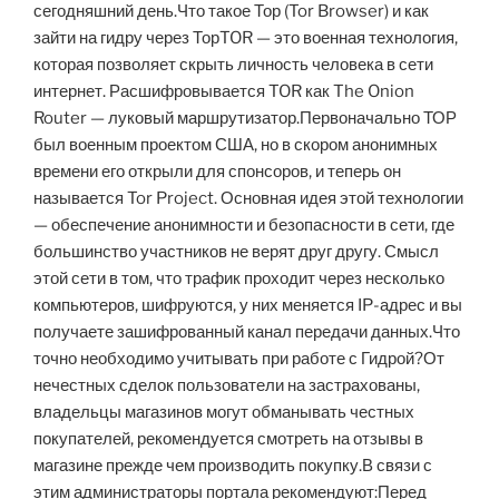
сегодняшний день.Что такое Тор (Tor Browser) и как
зайти на гидру через ТорTOR — это военная технология,
которая позволяет скрыть личность человека в сети
интернет. Расшифровывается TOR как The Onion
Router — луковый маршрутизатор.Первоначально ТОР
был военным проектом США, но в скором анонимных
времени его открыли для спонсоров, и теперь он
называется Tor Project. Основная идея этой технологии
— обеспечение анонимности и безопасности в сети, где
большинство участников не верят друг другу. Смысл
этой сети в том, что трафик проходит через несколько
компьютеров, шифруются, у них меняется IP-адрес и вы
получаете зашифрованный канал передачи данных.Что
точно необходимо учитывать при работе с Гидрой?От
нечестных сделок пользователи на застрахованы,
владельцы магазинов могут обманывать честных
покупателей, рекомендуется смотреть на отзывы в
магазине прежде чем производить покупку.В связи с
этим администраторы портала рекомендуют:Перед