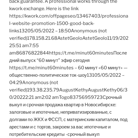
back guarantee. A professional works through the
kwork exchange. Here is the link
https://kwork.com/offpageseo/13467403/professiona
l-website-promotion-1500-good-back-
links13205/05/2022 – 18:50Anonymous (not
verified)178.158.21.68AstetGeoloAstetGeolo11/19/202
25:51 am7:55
am86876822844https://t.me/minut60minutesПосле
дний выпуск “60 минут” эфир сегодня
https://t.me/minut60minutes – 60 минут «60 минут» —
общественно-политическое ток-шоу13105/05/2022 –
04:29Anonymous (not
verified)193.38.235.79AugustKethyAugustKethy06/3
0/20222:21 am2:02 amTogo83756959723Срочный
выкуп и срочная продажа квартир в Новосибирске:
залоговые и ипотечные, неприватизированные, с
долгами по ЖКХ и ФССП, с материнским капиталом, под
арестами и с торгов, закроем за вас ипотечные и
потребительские кредиты -срочный выкуп