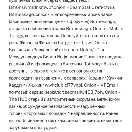
публичный ключ, и сервис выдаст текст.
Bm6hsivrmdnxmw2f.onion – BeamStat Статистика
Bitmessage, список, кратковременный архив чанов
(анонимных немодерируемых форумов) Bitmessage,
отправка сообщений в чаны Bitmessage. Onion – Matrix
Trilogy, хостинг картинок. Пользуйтесь на свой страх и
риск. Финансы Финансы burgerfroz4jrjwt. Onion –
Бразильчан Зеркало сайта brchan. Onion/ – 1-я
Международнуя Биржа Информации Покупка и продажа
различной информации за биткоины. Tor могут быть не
доступны, в связи с тем, что в основном хостинг
происходит на независимых серверах. Кардинг / Хаккинг
Кардинг / Хаккинг wwhclublci77vnbi. Onion – VFEmail
почтовый сервис, зеркало t secmailw453j7piv. Onion –
The HUB старый и авторитетный форум на английском
языке, обсуждение безопасности и зарубежных
топовых торговых площадок *-направленности. Ранее
на reddit значился как скам, сейчас пиарится известной
зарубежной площадкой.