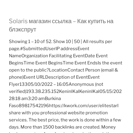
Solaris магазин ссылка – Как купить на
блэкспрут
Showing 1 – 10 of 52. Show 10 | 50 | All results per
page.#SubmittedUserIP addressEvent
NameOrganization Facilitating EventDate Event
BeginsTime Event BeginsTime Event EndsIs the event
open to the public?LocationContact Person (email &
phone)Event URLDescription of EventEvent
Flyer13305/10/2022 – 16:05Anonymous (not
verified)193.38.235.152KeninlKalKeninlKal05/15/202
28:18 am3:20 amBurkina
Faso89817542196https://kwork.com/user/elitestarI
share with you professional website promotion
services. The best price, the work is done within a few
days. More than 1500 backlinks are created. Money