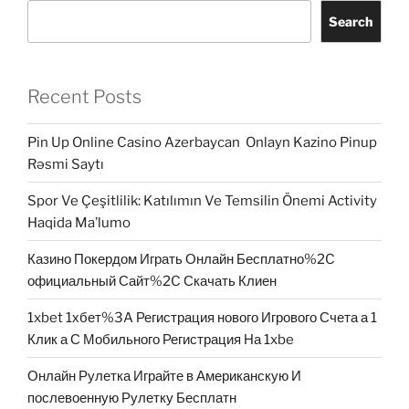
Search
Recent Posts
Pin Up Online Casino Azerbaycan ️ Onlayn Kazino Pinup
Rəsmi Saytı
Spor Ve Çeşitlilik: Katılımın Ve Temsilin Önemi Activity
Haqida Ma’lumo
Казино Покердом Играть Онлайн Бесплатно%2C
официальный Сайт%2C Скачать Клиен
1xbet 1хбет%3A Регистрация нового Игрового Счета а 1
Клик а С Мобильного Регистрация На 1xbe
Онлайн Рулетка Играйте в Американскую И
послевоенную Рулетку Бесплатн