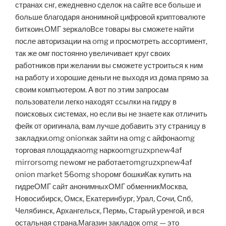
странах снг, ежедневно сделок на сайте все больше и
больше благодаря анонимной цифровой криптовалюте
биткоин.ОМГ зеркалоВсе товары вы сможете найти
после авторизации на omg и просмотреть ассортимент,
так же омг постоянно увеличивает круг своих
работников при желании вы сможете устроиться к ним
на работу и хорошие деньги не выходя из дома прямо за
своим компъютером. А вот по этим запросам
пользователи легко находят ссылки на гидру в
поисковых системах, но если вы не знаете как отличить
фейк от оригинала, вам лучше добавить эту страницу в
закладки.omg onionкак зайти на omg с айфонаomg
торговая площадкаomg наркоomgruzxpnew4af
mirrorsomg newомг не работаетomgruzxpnew4af
onion market 56omg shopомг бошкиКак купить на
гидреОМГ сайт анонимныхОМГ обменникМосква,
Новосибирск, Омск, Екатеринбург, Урал, Сочи, Спб,
Челябинск, Архангельск, Пермь, Старый уренгой, и вся
остальная страна.Магазин закладок omg — это