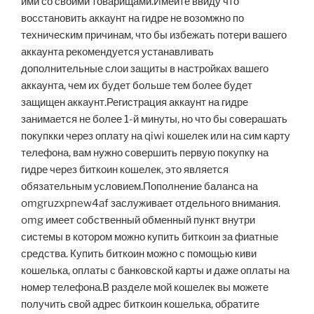
ими со своими товарищами.Имейте ввиду что
восстановить аккаунт на гидре не возомжно по
техническим причинам, что бы избежать потери вашего
аккаунта рекомендуется устанавливать
дополнительные слои защиты в настройках вашего
аккаунта, чем их будет больше тем более будет
защищен аккаунт.Регистрация аккаунт на гидре
занимается не более 1-й минуты, но что бы соверашать
покупкки через оплату на qiwi кошелек или на сим карту
телефона, вам нужно совершить первую покупку на
гидре через биткоин кошелек, это является
обязательным условием.Пополнение баланса на
omgruzxpnew4af заслуживает отдельного внимания.
omg имеет собственный обменный пункт внутри
системы в котором можно купить биткоин за фиатные
средства. Купить биткоин можно с помощью киви
кошелька, оплаты с банковской карты и даже оплаты на
номер телефона.В разделе мой кошелек вы можете
получить свой адрес биткоин кошелька, обратите