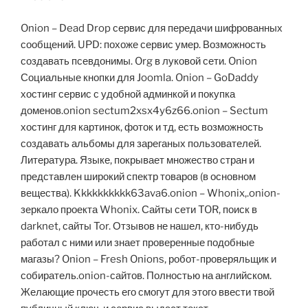
Onion – Dead Drop сервис для передачи шифрованных
сообщений. UPD: похоже сервис умер. Возможность
создавать псевдонимы. Org в луковой сети. Onion
Социальные кнопки для Joomla. Onion – GoDaddy
хостинг сервис с удобной админкой и покупка
доменов.onion sectum2xsx4y6z66.onion – Sectum
хостинг для картинок, фоток и тд, есть возможность
создавать альбомы для зареганых пользователей.
Литература. Языке, покрывает множество стран и
представлен широкий спектр товаров (в основном
вещества). Kkkkkkkkkk63ava6.onion – Whonix,.onion-
зеркало проекта Whonix. Сайты сети TOR, поиск в
darknet, сайты Tor. Отзывов не нашел, кто-нибудь
работал с ними или знает проверенные подобные
магазы? Onion – Fresh Onions, робот-проверяльщик и
собиратель.onion-сайтов. Полностью на английском.
Желающие прочесть его смогут для этого ввести твой