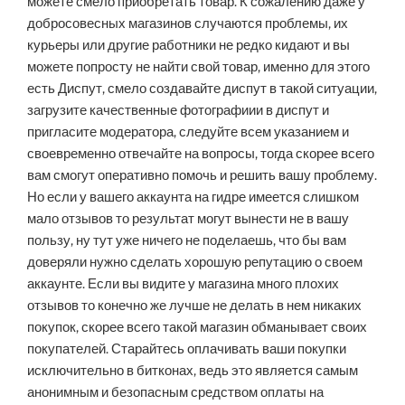
можете смело приобретать товар. К сожалению даже у
добросовесных магазинов случаются проблемы, их
курьеры или другие работники не редко кидают и вы
можете попросту не найти свой товар, именно для этого
есть Диспут, смело создавайте диспут в такой ситуации,
загрузите качественные фотографиии в диспут и
пригласите модератора, следуйте всем указанием и
своевременно отвечайте на вопросы, тогда скорее всего
вам смогут оперативно помочь и решить вашу проблему.
Но если у вашего аккаунта на гидре имеется слишком
мало отзывов то результат могут вынести не в вашу
пользу, ну тут уже ничего не поделаешь, что бы вам
доверяли нужно сделать хорошую репутацию о своем
аккаунте. Если вы видите у магазина много плохих
отзывов то конечно же лучше не делать в нем никаких
покупок, скорее всего такой магазин обманывает своих
покупателей. Старайтесь оплачивать ваши покупки
исключительно в битконах, ведь это является самым
анонимным и безопасным средством оплаты на