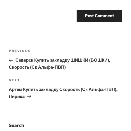
Post
Previous
PREVIOUS
navigation
Post
Северск Купить закладку ШИШКИ (БОШКИ),
Скорость (Ск Альфа-ПВП)
Next
NEXT
Post
Артём Купить закладку Скорость (Ск Альфа-ПВП),
Лирика
Search