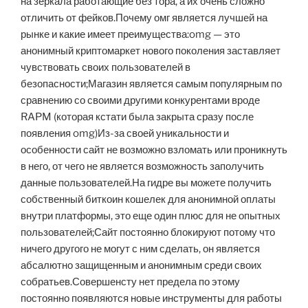
на зеркала работающие без тора, а их очень сложно
отличить от фейков.Почему омг является лучшей на
рынке и какие имеет преимущества:omg — это
анонимный криптомаркет нового поколения заставляет
чувствовать своих пользователей в
безопасности;Магазин является самым популярным по
сравнению со своими другими конкурентами вроде
RAPM (которая кстати была закрыта сразу после
появления omg)Из-за своей уникальности и
особенности сайт не возможно взломать или проникнуть
в него, от чего не является возможность заполучить
данные пользователей.На гидре вы можете получить
собственный биткоин кошелек для анонимной оплаты
внутри платформы, это еще один плюс для не опытных
пользователей;Сайт постоянно блокируют потому что
ничего другого не могут с ним сделать, он является
абсалютно защищенным и анонимным среди своих
собратьев.Совершенсту нет предела по этому
постоянно появляются новые инструменты для работы