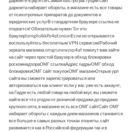
даркнете в рф и снгСамый быстро растущий сайт
даркнета набирает обороты, в магазине есть все товары
от психотропных припаратов до документов и
юридических услугВ стандартном браузере ссылка не
откроется! Обязательно нужен Tor кто
браузер!omgliolkkfb4af.onionЕсли не открываются
воспользуйтесь бесплатным VPN сервисом!Рабочий
зеркала магазина omgrunewzxp4af помогут вам зайти
на сайт через простой браузер в обход блокировки
роскомнадзораОМГ ссылкаАдрес гидрыОМГ обход
блокировкиОМГ сайт покупокОМГ магазинОткрыв урл
сайта вы сможете зарегистрироваться или
авторизоваться как клиент если у вас уже есть аккаунт,
на Гидре есть любой товар на любой вкус вы сможете
найти все что угодно от розничой продажи до продажи
крупного опта, в магазине есть все.ОМГ сайтСайт ОМГ
набирает обороты с каждым днем магазинов становится
все больше в самых разных точках планеты, сайт
развивается как в Российской федерации так и в