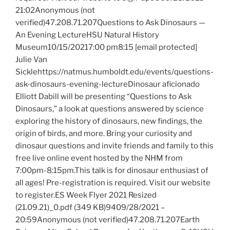
21:02Anonymous (not
verified)47.208.71.207Questions to Ask Dinosaurs —
An Evening LectureHSU Natural History
Museum10/15/20217:00 pm8:15 [email protected]
Julie Van
Sicklehttps://natmus.humboldt.edu/events/questions-
ask-dinosaurs-evening-lectureDinosaur aficionado
Elliott Dabill will be presenting “Questions to Ask
Dinosaurs,” a look at questions answered by science
exploring the history of dinosaurs, new findings, the
origin of birds, and more. Bring your curiosity and
dinosaur questions and invite friends and family to this
free live online event hosted by the NHM from
7:00pm-8:15pm.This talk is for dinosaur enthusiast of
all ages! Pre-registration is required. Visit our website
to register.ES Week Flyer 2021 Resized
(21.09.21)_0.pdf (349 KB)9409/28/2021 –
20:59Anonymous (not verified)47.208.71.207Earth