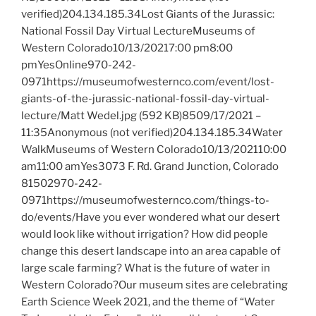
verified)204.134.185.34Lost Giants of the Jurassic:
National Fossil Day Virtual LectureMuseums of
Western Colorado10/13/20217:00 pm8:00
pmYesOnline970-242-
0971https://museumofwesternco.com/event/lost-
giants-of-the-jurassic-national-fossil-day-virtual-
lecture/Matt Wedel.jpg (592 KB)8509/17/2021 –
11:35Anonymous (not verified)204.134.185.34Water
WalkMuseums of Western Colorado10/13/202110:00
am11:00 amYes3073 F. Rd. Grand Junction, Colorado
81502970-242-
0971https://museumofwesternco.com/things-to-
do/events/Have you ever wondered what our desert
would look like without irrigation? How did people
change this desert landscape into an area capable of
large scale farming? What is the future of water in
Western Colorado?Our museum sites are celebrating
Earth Science Week 2021, and the theme of “Water