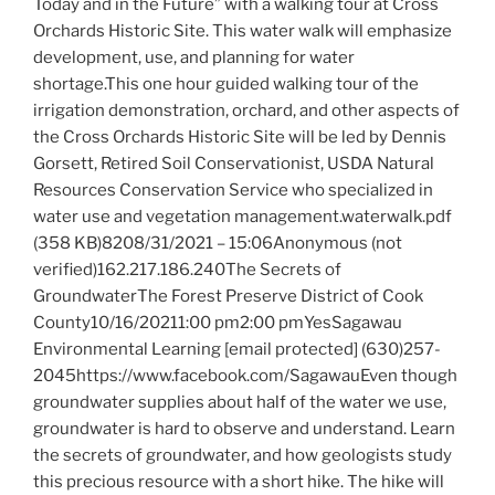
Today and in the Future” with a walking tour at Cross
Orchards Historic Site. This water walk will emphasize
development, use, and planning for water
shortage.This one hour guided walking tour of the
irrigation demonstration, orchard, and other aspects of
the Cross Orchards Historic Site will be led by Dennis
Gorsett, Retired Soil Conservationist, USDA Natural
Resources Conservation Service who specialized in
water use and vegetation management.waterwalk.pdf
(358 KB)8208/31/2021 – 15:06Anonymous (not
verified)162.217.186.240The Secrets of
GroundwaterThe Forest Preserve District of Cook
County10/16/20211:00 pm2:00 pmYesSagawau
Environmental Learning [email protected] (630)257-
2045https://www.facebook.com/SagawauEven though
groundwater supplies about half of the water we use,
groundwater is hard to observe and understand. Learn
the secrets of groundwater, and how geologists study
this precious resource with a short hike. The hike will