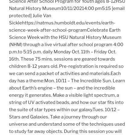
Science After School Program for Youth ages 8-12HSU
Natural History Museum10/11/20214:00 pm5:15 [email
protected] Julie Van
Sicklehttps://natmus.humboldt.edu/events/earth-
science-week-after-school-programCelebrate Earth
Science Week with the HSU Natural History Museum
(NHM) through a live virtual after school program 4:00
p.m.to 5:15 p.m. daily Monday Oct. 11th – Friday Oct.
16th. These 75 mins. sessions are geared towards
children 8-12 years old. Pre-registration is required so
we can send a packet of activities and materials.Each
day has a theme:Mon. 10/11 – The Incredible Sun. Learn
about Earth’s engine – the sun – and the incredible
energy it generates. Make a visible light spectrum, a
string of UV activated beads, and how our star fits into
the suite of star types within our galaxy.Tues. 10/12 –
Stars and Galaxies. Take a journey through our
universe and understand some of the techniques used
to study far away objects. During this session you will