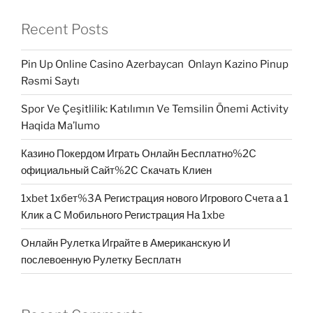
Recent Posts
Pin Up Online Casino Azerbaycan ️ Onlayn Kazino Pinup
Rəsmi Saytı
Spor Ve Çeşitlilik: Katılımın Ve Temsilin Önemi Activity
Haqida Ma’lumo
Казино Покердом Играть Онлайн Бесплатно%2C
официальный Сайт%2C Скачать Клиен
1xbet 1хбет%3A Регистрация нового Игрового Счета а 1
Клик а С Мобильного Регистрация На 1xbe
Онлайн Рулетка Играйте в Американскую И
послевоенную Рулетку Бесплатн