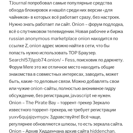
TJournal попробовал самые популярные средства
обхода блокировок и нашёл среди них версии «для
чайников» в которых всё работает сразу, без настроек.
Нужно знать работает ли сайт. Onion – форум подлодка,
всё о спутниковом телевидении. Новая рабочее и биржа
russian anonymous marketplace onion находится по
ссылке Z, onion адрес можно найти в сети, что бы
попасть нужно использовать ТОР Браузер.
Searchl57jlgob74.onion/ – Fess, поисковик по даркнету.
Форум Меге это же отличное место находить общие
знакомства в совместных интересах, заводить, может
быть, какие-то деловые связи. Можно добавлять свои
или чужие onion-сайты, полностью анонимное гидру
обсуждение, без регистрации, javascript не нужен.
Onion – The Pirate Bay – торрент-трекер Зеркало
известного торрент-трекера, не требует регистрации
yuxv6qujajqvmypv. 3дрaвcтвуйте! Всё чаще,
регулярнее обновляются шлюзы, то есть зеркала сайта.
Onion – Архив Хидденчана архив сайта hiddenchan.