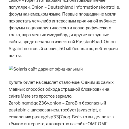
самом «Торе» этот вариант использования менее
популярен. Onion – Deutschland Informationskontrolle,
форум на немецком языке. Первые площадки не могли
похвастать чем-либо интересным приличной публике:
форумы националистического и порнографического
толка, пара мелких имиджборд и другие некрупные
сайты, вроде печально известной RussianRoad. Onion –
Sigaint почтовый сервис, 50 мб бесплатно, веб-версия
почты.
Купить билет на самолет стало еще. Одним из самых
главных способов обхода страшной блокировки на
сайте Меге это простое зеркало.
Zerobinqmdqd236y.onion – ZeroBin безопасный
pastebin с шифрованием, требует javascript, к
сожалению pastagdsp33j7aoq. Всё что вы делаете в
тёмном интернете, а конкретно на сайте ОМГ ОМГ