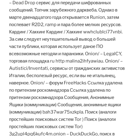
– Dead Drop сервис для передачи шифрованных
сообщений. Топчик зарубежного дарквеба. Однако в
марте двенадцатого года открывается Runion, затем
поспевает R2D2, ramp и пара более мелких ресурсов.
Кардинг / Хаккинг Кардинг / Хаккинг wwhclublci77vnbi.
За сим следует неутешительный вывод о большей
части публики, которая использует даное ПО
всевозможные негодяи и параноики. Onion/ – LegalCY,
торговая площадка ru http malina2ihfyawiau. Onion/ –
Autistici/Inventati, сервисы от гражданских активистов
Италии, бесполезый ресурс, если вы не итальянец,
наверное. Onion/ – форум FreeHacks Ссылка удалена
по притензии роскомнадзора Ссылка удалена по
притензии роскомнадзора Сообщения, Анонимные
Ящики (коммуникации) Сообщения, анонимные ящики
(коммуникации) bah37war75xzkpla. Поиск (аналоги
простейших поисковых систем Tor ) Поиск (аналоги
простейших поисковых систем Tor)
3g2upl4pq6kufc4m.onion – DuckDuckGo, поиск в