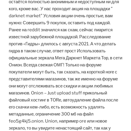
остаётся полностью анонимным и недоступным ни для
кого, кроме вас. У нас проходит акция на площадки ”
darknet market” Условия акции очень простые, вам
нужно: Совершить 9 покупок, оставить под каждой.
Ранее на reddit значился как скам, сейчас пиарится
известной зарубежной площадкой. Расследование
против «Гидры» длилось с августа 2021. А что делать
гидра в таком случае, ответ прост Использовать
официальные зеркала Мега Даркнет Маркета Тор, в сети
Онион. Всегда свежая ОМГ! Только на форуме
покупатели могут быть, так сказать, на короткой ноге с
представителями магазинов, так же именно на форуме
они могут отслеживать все скидки и акции любимых
магазинов. Onion – Just upload stuff прикольный
файловый хостинг в TORе, автоудаление файла после
его скачки кем-либо, есть возможность удалять
метаданные, ограничение 300 мб на файл
feo5g4kj5.onion. Union, например ore или новое
зеркало, то вы увидите ненастоящий сайт, так как у