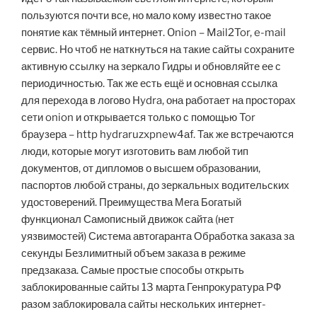
пользуются почти все, но мало кому известно такое
понятие как тёмный интернет. Onion – Mail2Tor, e-mail
сервис. Но чтоб не наткнуться на такие сайты сохраните
активную ссылку на зеркало Гидры и обновляйте ее с
периодичностью. Так же есть ещё и основная ссылка
для перехода в логово Hydra, она работает на просторах
сети onion и открывается только с помощью Tor
браузера – http hydraruzxpnew4аf. Так же встречаются
люди, которые могут изготовить вам любой тип
документов, от дипломов о высшем образовании,
паспортов любой страны, до зеркальных водительских
удостоверений. Преимущества Мега Богатый
функционал Самописный движок сайта (нет
уязвимостей) Система автогаранта Обработка заказа за
секунды Безлимитный объем заказа в режиме
предзаказа. Самые простые способы открыть
заблокированные сайты 13 марта Генпрокуратура РФ
разом заблокировала сайты нескольких интернет-