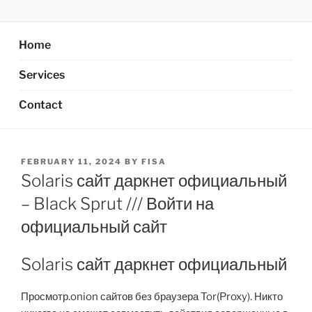
Skip
AXATA PTE.LTD
YOUR BEST PARTNER OF BUSINESS
to
content
Home
Services
Contact
POSTED
FEBRUARY 11, 2024
BY
FISA
ON
Solaris сайт даркнет официальный
– Black Sprut /// Войти на
официальный сайт
Solaris сайт даркнет официальный
Просмотр.onion сайтов без браузера Tor(Proxy). Никто