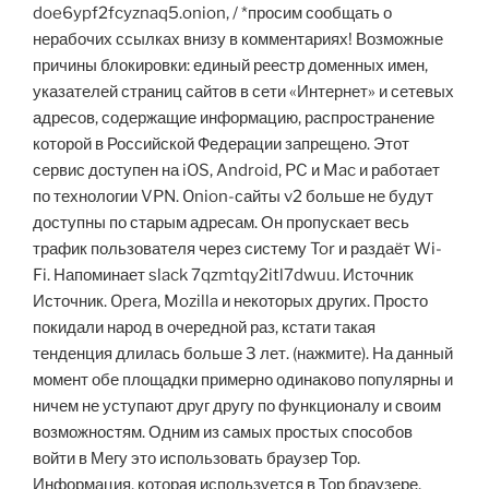
doe6ypf2fcyznaq5.onion, / *просим сообщать о
нерабочих ссылках внизу в комментариях! Возможные
причины блокировки: единый реестр доменных имен,
указателей страниц сайтов в сети «Интернет» и сетевых
адресов, содержащие информацию, распространение
которой в Российской Федерации запрещено. Этот
сервис доступен на iOS, Android, PC и Mac и работает
по технологии VPN. Onion-сайты v2 больше не будут
доступны по старым адресам. Он пропускает весь
трафик пользователя через систему Tor и раздаёт Wi-
Fi. Напоминает slack 7qzmtqy2itl7dwuu. Источник
Источник. Opera, Mozilla и некоторых других. Просто
покидали народ в очередной раз, кстати такая
тенденция длилась больше 3 лет. (нажмите). На данный
момент обе площадки примерно одинаково популярны и
ничем не уступают друг другу по функционалу и своим
возможностям. Одним из самых простых способов
войти в Мегу это использовать браузер Тор.
Информация, которая используется в Тор браузере,