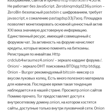
изображений, сайтов и прочего http matrixtxri745dfw.
Не работает без JavaScript. Zerobinqmdqd236y.onion –
ZeroBin безопасный pastebin с шифрованием, требует
javascript, к сожалению pastagdsp33j7aoq. Площадка
позволяет монетизировать основной ценностный актив
XXI века значимую достоверную информацию.
Единственный ресурс, имеющий совмещенный с
форумом чат. За активность на форуме начисляют
кредиты, которые можно поменять на биткоины.
Регистрация по инвайтам. Http
crdclub4wraumez4.onion/ – зеркало кардинг форума /.
Onion/ – зеркало DHT поисковика BTDigg http btdigg.
Onion – Burger рекомендуемый bitcoin-миксер со
вкусом луковых колец. Есть много полезного материала
для новичков. Последнее время такая тенденция
наблюдается и в нашей стране. Просмотр.onion сайтов
Помимо прочего, Tor предоставляет доступ к
внутресетевому домену.onion, на котором хостятся
сайты, доступные только внутри луковичной сети. Onion