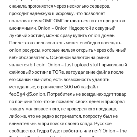
сначала прогоняется через несколько серверов,
проходит надёжную шифровку, что позволяет
пользователям ОМГ ОМГ оставаться на сто процентов
анонимными. Onion – Onion Недорогой и секурный
луковый хостинг, можно сразу купить onion домен.
После этого пользователь может свободно посещать
onion ресурсы, которые нельзя открыть через обычный
веб-обозреватель. Основной валютой на рынке
является bit coin. Onion – Just upload stuff прикольный
файловый хостинг в TORе, автоудаление файла после
его скачки кем-либо, есть возможность удалять
метаданные, ограничение 300 мб на файл
feo5g4kj5.onion. Потребитель не всегда находит товар
по причине того что он пожалел своих денег и приобрел
товар у малоизвестного, не проверенного продавца,
либо же, что не редко встречается, попросту был не
внимательным при поиске своего клада. Русское
сообщество. Гидра будет работать или нет? Onion – the