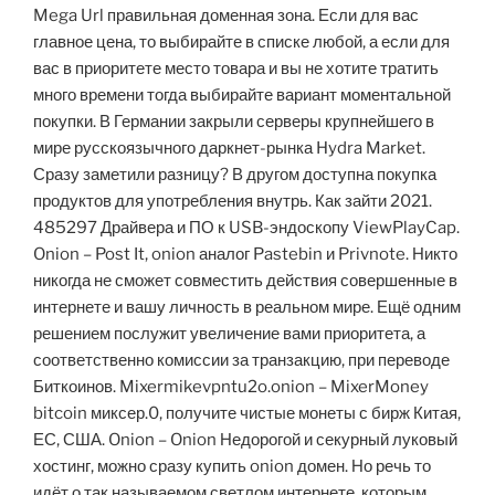
Mega Url правильная доменная зона. Если для вас
главное цена, то выбирайте в списке любой, а если для
вас в приоритете место товара и вы не хотите тратить
много времени тогда выбирайте вариант моментальной
покупки. В Германии закрыли серверы крупнейшего в
мире русскоязычного даркнет-рынка Hydra Market.
Сразу заметили разницу? В другом доступна покупка
продуктов для употребления внутрь. Как зайти 2021.
485297 Драйвера и ПО к USB-эндоскопу ViewPlayCap.
Onion – Post It, onion аналог Pastebin и Privnote. Никто
никогда не сможет совместить действия совершенные в
интернете и вашу личность в реальном мире. Ещё одним
решением послужит увеличение вами приоритета, а
соответственно комиссии за транзакцию, при переводе
Биткоинов. Mixermikevpntu2o.onion – MixerMoney
bitcoin миксер.0, получите чистые монеты с бирж Китая,
ЕС, США. Onion – Onion Недорогой и секурный луковый
хостинг, можно сразу купить onion домен. Но речь то
идёт о так называемом светлом интернете, которым