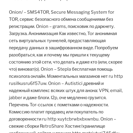
Onion/ – SMS4TOR, Secure Messaging System for
TOR, сервис безопасного обмена сообщениями без
регистрации. Onion – grams, поисковик по даркнету.
Загрузка. Анонимизация Как известно, Tor анонимная
сеть виртуальных туннелей, предоставляющая
передачу данных в зашифрованном виде. Попробуем
разобраться, как и почему мы пришли к текущему
состоянию этой сети, что делать и даже кто (или, скорее
что) виноват(о). Onion – Stepla бесплатная помощь
психолога онлайн. Моментальных магазинов нет ru http
rusilkusru6f57uw. Onion – Autistici древний и
надежный комплекс всяких штук для анона: VPN, email,
jabber и даже блоги. I2p, оче медленно грузится.
Перечень Tor-ссылок с пометками о надежности.
Комиссию платит продавец или покупатель по
договоренности ru http xuytcbrwbxbxwnbu. Onion –
свежие сборки RetroShare Хостинг/хранилище