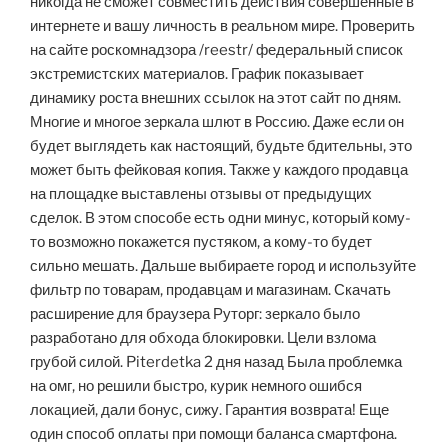
никогда не сможет совместить действия совершенные в
интернете и вашу личность в реальном мире. Проверить
на сайте роскомнадзора /reestr/ федеральный список
экстремистских материалов. График показывает
динамику роста внешних ссылок на этот сайт по дням.
Многие и многое зеркала шлют в Россию. Даже если он
будет выглядеть как настоящий, будьте бдительны, это
может быть фейковая копия. Также у каждого продавца
на площадке выставлены отзывы от предыдущих
сделок. В этом способе есть одни минус, который кому-
то возможно покажется пустяком, а кому-то будет
сильно мешать. Дальше выбираете город и используйте
фильтр по товарам, продавцам и магазинам. Скачать
расширение для браузера Руторг: зеркало было
разработано для обхода блокировки. Цели взлома
грубой силой. Piterdetka 2 дня назад Была проблемка
на омг, но решили быстро, курик немного ошибся
локацией, дали бонус, сижу. Гарантия возврата! Еще
один способ оплаты при помощи баланса смартфона.