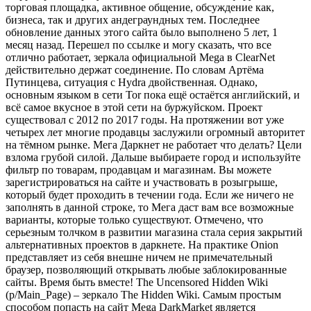
торговая площадка, активное общение, обсуждение как,
бизнеса, так и других андеграундных тем. Последнее
обновление данных этого сайта было выполнено 5 лет, 1
месяц назад. Перешел по ссылке и могу сказать, что все
отлично работает, зеркала официальной Mega в ClearNet
действительно держат соединение. По словам Артёма
Путинцева, ситуация с Hydra двойственная. Однако,
основным языком в сети Tor пока ещё остаётся английский, и
всё самое вкусное в этой сети на буржуйском. Проект
существовал с 2012 по 2017 годы. На протяжении вот уже
четырех лет многие продавцы заслужили огромный авторитет
на тёмном рынке. Мега Даркнет не работает что делать? Цели
взлома грубой силой. Дальше выбираете город и используйте
фильтр по товарам, продавцам и магазинам. Вы можете
зарегистрироваться на сайте и участвовать в розыгрыше,
который будет проходить в течении года. Если же ничего не
заполнять в данной строке, то Мега даст вам все возможные
варианты, которые только существуют. Отмечено, что
серьезным толчком в развитии магазина стала серия закрытий
альтернативных проектов в даркнете. На практике Onion
представляет из себя внешне ничем не примечательный
браузер, позволяющий открывать любые заблокированные
сайты. Время быть вместе! The Uncensored Hidden Wiki
(p/Main_Page) – зеркало The Hidden Wiki. Самым простым
способом попасть на сайт Mega DarkMarket является