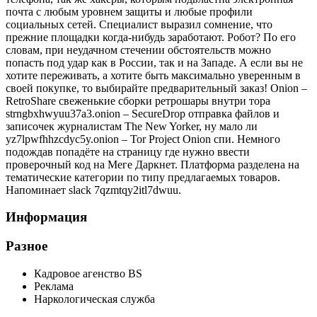
почта с любым уровнем защиты и любые профили
социальных сетей. Специалист выразил сомнение, что
прежние площадки когда-нибудь заработают. Робот? По его
словам, при неудачном стечении обстоятельств можно
попасть под удар как в России, так и на Западе. А если вы не
хотите переживать, а хотите быть максимально уверенным в
своей покупке, то выбирайте предварительный заказ! Onion –
RetroShare свеженькие сборки ретрошары внутри тора
strngbxhwyuu37a3.onion – SecureDrop отправка файлов и
записочек журналистам The New Yorker, ну мало ли
yz7lpwfhhzcdyc5y.onion – Tor Project Onion спи. Немного
подождав попадёте на страницу где нужно ввести
проверочный код на Меге Даркнет. Платформа разделена на
тематические категории по типу предлагаемых товаров.
Напоминает slack 7qzmtqy2itl7dwuu.
Информация
Разное
Кадровое агенство BS
Реклама
Наркологическая служба