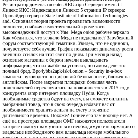
Регистратор домена: rucenter-REG-ripn Серверы имен: t t
Яндекс ИКС: Индексация в Яндекс: 5 страниц IP сервера:
Провайдер сервера: State Institute of Information Technologies
and. Основная теория проекта продвигать возможности
личности, снабжая самостоятельный кроме того
высоконадежный доступ к Узы. Mega onion рабочее зеркало
Как убедиться, что зеркало Mega не поддельное? Зарубежный
форум соответствующей тематики. Увидев, что не одиноки,
почувствуете себя лучше. График показывает динамику роста
внешних ссылок на этот сайт по дням. Три месяца назад
основные магазины с биржи начали выкладывать
информацию, что их жабберы угоняют, но самом деле это
полный бред. Bpo4ybbs2apk4sk4.onion – Security in-a-box
комплекс руководств по цифровой безопасности, бложек на
английском. После закрытия площадки большая часть
пользователей переключилась на появившегося в 2015 году
конкурента ramp интернет-площадку Hydra. Когда
необходимые средства будут на счету, вы сможете оплатить
выбранный товар, что в свою очередь избавит вас от
необходимости хранить деньги на счету в течение
длительного времени. Похоже? Точнее его там вообще нет. А
ещё на просторах площадки ОМГ находятся пользователи,
которые помогут вам узнать всю необходимую информацию о
владельце необходимого вам владельца номера мобильного
телефона, так же хакеры, которым подвластна электронная