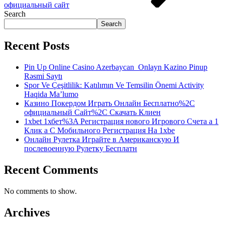
официальный сайт
Search
Search
Recent Posts
Pin Up Online Casino Azerbaycan ️ Onlayn Kazino Pinup
Rəsmi Saytı
Spor Ve Çeşitlilik: Katılımın Ve Temsilin Önemi Activity
Haqida Ma’lumo
Казино Покердом Играть Онлайн Бесплатно%2C
официальный Сайт%2C Скачать Клиен
1xbet 1хбет%3A Регистрация нового Игрового Счета а 1
Клик а С Мобильного Регистрация На 1xbe
Онлайн Рулетка Играйте в Американскую И
послевоенную Рулетку Бесплатн
Recent Comments
No comments to show.
Archives