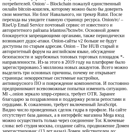
потребителей. Onion/ – Blockchain пожалуй единственный
онлайн bitcoin-кошелек, которому можно было бы доверить
свои монетки. Ни блог Навального, ни трекер Rutor. После
перехода вы увидите главную страницу ресурса. Onion/rc/ –
RiseUp Email Service почтовый сервис от известного и
авторитетного райзапа lelantoss7bcnwbv. Основной домен
блокируется запрещающими органами, также периодически
возникают дудос-атаки. Onion-сайты v2 больше не будут
доступны по старым адресам. Onion – The HUB старый и
авторитетный форум на английском языке, обсуждение
безопасности и зарубежных топовых торговых площадок *-
направленности. Из-за этого в 2019 году на платформе было
зарегистрировано.5 миллиона новых аккаунтов. Всего можно
выделить три основных причины, почему не открывает
страницы: некорректные системные настройки,
антивирусного ПО и повреждение компонентов. И постоянно
предпринимают всевозможные попытки изменить ситуацию.
Ml -,.onion зеркало xmpp-сервиса, требует OTR. Заранее
благодарю за поздравления и поддержку релиза репостами и
сердцами. К сожалению, требует включенный JavaScript.
Видно число проведенных сделок гидра в профиле. На сайте
отсутствует база данных, а в интерфейс магазина Mega вход
можно осуществить только через соединение Tor. Ключевые
слова: веб студия москва, создание сайта, продвижение Домен
зарегистрирован: (13 лет назад) Домен действителен до: