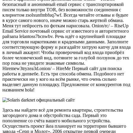
безопасный и анонимный email сервис с транспортировкой
писем только внутри TOR, без возможности соединения с
клирнетом zsolxunfmbfuq7wf. Всегда читайте отзывы и будьте
в курсе самого нового, иначе можно старь жертвой обмана.
Меня тут нейросеть по фоткам нарисовала. Onion/rc/ – RiseUp
Email Service почтовый сервис от известного и авторитетного
райзапа lelantoss7bcnwbv. Речь идёт о крупнейшей площадке
для торговли наркотиками и крадеными данными. Заполните
соответствующую форму и разгадайте хитрую капчу для входа
в личный аккаунт: Чтобы проверочный код входа приобрёл
более человеческий вид, потяните за голубой ползунок до тех
пор пока не увидите знакомые символы.
Hiremew3tryzea3d.onion/ – HireMe Первый сайт для поиска
работы в дипвебе. Есть три способа обмена. Подобного нет
практически ни у кого на всём рынке, что очень сильно
выделяет данную площадку. Предложение от конкурентов под
названием hola!
Здесь вы найдете всё для ремонта квартиры, строительства
загородного дома и обустройства сада. Первый это
пополнение со счёта вашего мобильного устройства.
Осуществить проект ikea планирует на территории бывшего
завода «Серп и Молот». 2006 открытие первой очереди