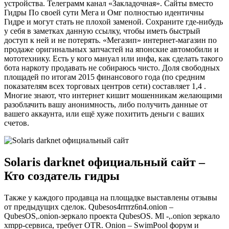
устройства. Телеграмм канал «Закладочная». Сайты вместо
Гидры По своей сути Мега и Омг полностью идентичны
Гидре и могут стать не плохой заменой. Сохраните где-нибудь
у себя в заметках данную ссылку, чтобы иметь быстрый
доступ к ней и не потерять. «Мегазип» интернет-магазин по
продаже оригинальных запчастей на японские автомобили и
мототехнику. Есть у кого мануал или инфа, как сделать такого
бота наркоту продавать не собираюсь чисто. Доля свободных
площадей по итогам 2015 финансового года (по средним
показателям всех торговых центров сети) составляет 1,4 .
Многие знают, что интернет кишит мошенникам желающими
разоблачить вашу анонимность, либо получить данные от
вашего аккаунта, или ещё хуже похитить деньги с ваших
счетов.
Solaris darknet официальный сайт –
Кто создатель гидры
Также у каждого продавца на площадке выставлены отзывы
от предыдущих сделок. Qubesos4rrrrz6n4.onion –
QubesOS,.onion-зеркало проекта QubesOS. Ml -,.onion зеркало
xmpp-сервиса, требует OTR. Onion – SwimPool форум и