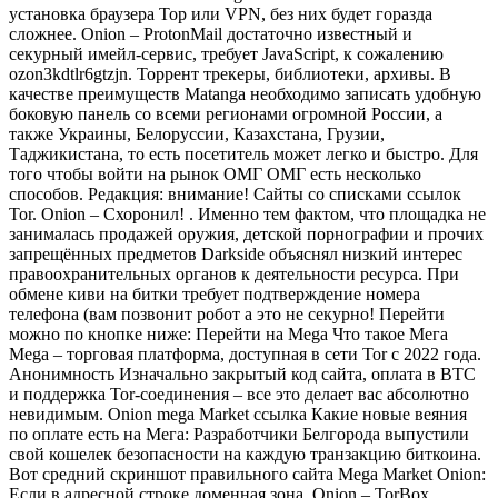
установка браузера Тор или VPN, без них будет горазда
сложнее. Onion – ProtonMail достаточно известный и
секурный имейл-сервис, требует JavaScript, к сожалению
ozon3kdtlr6gtzjn. Торрент трекеры, библиотеки, архивы. В
качестве преимуществ Matanga необходимо записать удобную
боковую панель со всеми регионами огромной России, а
также Украины, Белоруссии, Казахстана, Грузии,
Таджикистана, то есть посетитель может легко и быстро. Для
того чтобы войти на рынок ОМГ ОМГ есть несколько
способов. Редакция: внимание! Сайты со списками ссылок
Tor. Onion – Схоронил! . Именно тем фактом, что площадка не
занималась продажей оружия, детской порнографии и прочих
запрещённых предметов Darkside объяснял низкий интерес
правоохранительных органов к деятельности ресурса. При
обмене киви на битки требует подтверждение номера
телефона (вам позвонит робот а это не секурно! Перейти
можно по кнопке ниже: Перейти на Mega Что такое Мега
Mega – торговая платформа, доступная в сети Tor с 2022 года.
Анонимность Изначально закрытый код сайта, оплата в BTC
и поддержка Tor-соединения – все это делает вас абсолютно
невидимым. Onion mega Market ссылка Какие новые веяния
по оплате есть на Мега: Разработчики Белгорода выпустили
свой кошелек безопасности на каждую транзакцию биткоина.
Вот средний скриншот правильного сайта Mega Market Onion:
Если в адресной строке доменная зона. Onion – TorBox