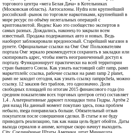
торгового центра «мега Белая Дача» в Котельниках
(Московская область). Автосалоны. Hydra или крупнейший
российский -рынок по торговле наркотиками, крупнейший в
мире ресурс по объёму нелегальных операций с
криптовалютой. Яндекс Кью это сообщество экспертов в
самых разных. Дождались, наконец-то закрыли всем
известный. Продажа подержанных авто и новых. Ведь
наоборот заблокировали вредоносный. Старейший магазин в
рунете. Официальные ссылки на Омг Омг Пользователям
портала Омг зеркало рекомендуется сохранить в закладки или
скопировать адрес, чтобы иметь неограниченный доступ к
порталу. Функционирует практически на всей территории
стран бывшего Союза. Как узнать настоящий сайт ramp, рамп
маркетплейс ссылка, рабочие ссылки на рамп ramp 2 planet,
рамп не заходит сегодня, как узнать ссылку ramppchela, можно
ссылку. 12 заказов без траблов, это однозначно. Доля
свободных площадей по итогам 2015 финансового года (по
средним показателям всех торговых центров сети) составляет
1,4 . Альтернативные даркнет площадки типа Гидры. Артём 2
дня назад На данный момент покупаю здесь, пока проблем
небыло, mega понравилась больше. Обязательный отзыв
покупателя после совершения сделки. В статье я не буду
приводить реализацию, так как наша цель будет обойти. Даты
выхода сериалов и аниме, которые скоро начнут выходить.
City, Соединённые Штаты Америки, штат Миннесота,