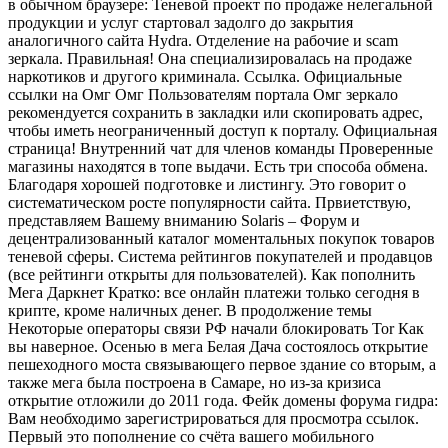
в обычном браузере: Теневой проект по продаже нелегальной
продукции и услуг стартовал задолго до закрытия
аналогичного сайта Hydra. Отделение на рабочие и scam
зеркала. Правильная! Она специализировалась на продаже
наркотиков и другого криминала. Ссылка. Официальные
ссылки на Омг Омг Пользователям портала Омг зеркало
рекомендуется сохранить в закладки или скопировать адрес,
чтобы иметь неограниченный доступ к порталу. Официальная
страница! Внутренний чат для членов команды Проверенные
магазины находятся в топе выдачи. Есть три способа обмена.
Благодаря хорошей подготовке и листингу. Это говорит о
систематическом росте популярности сайта. Првиетствую,
представляем Вашему вниманию Solaris – Форум и
децентрализованный каталог моментальных покупок товаров
теневой сферы. Система рейтингов покупателей и продавцов
(все рейтинги открыты для пользователей). Как пополнить
Мега Даркнет Кратко: все онлайн платежи только сегодня в
крипте, кроме наличных денег. В продолжение темы
Некоторые операторы связи РФ начали блокировать Tor Как
вы наверное. Осенью в мега Белая Дача состоялось открытие
пешеходного моста связывающего первое здание со вторым, а
также мега была построена в Самаре, но из-за кризиса
открытие отложили до 2011 года. Фейк домены форума гидра:
Вам необходимо зарегистрироваться для просмотра ссылок.
Первый это пополнение со счёта вашего мобильного