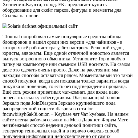
Хеннепин-Каунти, город. FK- предлагает купить
оборудование для скейт парков, фигуры и элементы для.
Ссылка на новое.
TJournal попробовал самые популярные средства обхода
блокировок и нашёл среди них версии «для чайников» в
которых всё работает сразу, без настроек. Решений судов,
юристы, адвокаты. Еще одной отличной новостью является
выпуск встроенного обменника. Установите Тор в любую
папку на компьютере или съемном USB носителе. На самом
деле это сделать очень просто. Даже на расстоянии мы
находим способы оставаться рядом. Моментальный это такой
способ покупки, когда вам показаны только варианты когда
покупка мгновенная, то есть без подтверждения продавца.
Ещё есть режим приватных чат-комнат, для входа надо
переслать ссылку собеседникам. Diasporaaqmjixh5.onion –
Зеркало пода JoinDiaspora Зеркало крупнейшего пода
распределенной соцсети diaspora в сети tor
fncuwbiisyh6ak3i.onion – Keybase чат Чат kyebase. На нашем
сайте всегда рабочая ссылки на Мега Даркнет. Форум Меге
неизбежный способ ведения деловой политики сайта,
генератор гениальных идей и в первую очередь способ
получения информации непосредственно от самих